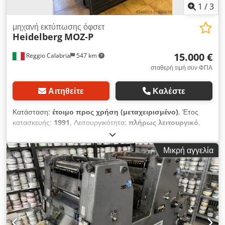
1
/
3
μηχανή εκτύπωσης όφσετ
Heidelberg
MOZ-P
15.000 €
Reggio Calabria
547 km
σταθερή τιμή συν ΦΠΑ
Αιτηθείτε
Καλέστε
Κατάσταση:
έτοιμο προς χρήση (μεταχειρισμένο)
, Έτος
κατασκευής:
1991
, Λειτουργικότητα:
πλήρως λειτουργικό
,
κανάλια χρώματος:
2
, ελάχιστο βάρος χαρτιού:
55 γρ/μ²
,
μέγιστο βάρος χαρτιού:
350 γρ/μ²
, ελάχιστο πλάτος χαρτιού:
Μικρή αγγελία
255 χιλ.
, μέγιστο πλάτος χαρτιού:
650 χιλ.
, ελάχιστο ύψος
χαρτιού:
190 χιλ.
, μέγ. ύψος χαρτιού:
480 χιλ.
, ένδειξη μετρητή
(μαύρο):
60.287.241
, Προσφέρουμε αυτή τη μηχανή offset
εκτύπωσης Heidelberg MOZ-P έτοιμη για χρήση, έτος
κατασκευής 1991. Κατασκευαστής: Heidelberg Μοντέλο:
MOZ-P Djdpfx Aey Uln Aefnjck Έτος κατασκευής: 1991 Εάν
έχετε απορίες ή χρειάζεστε επιπλέον πληροφορίες, μη