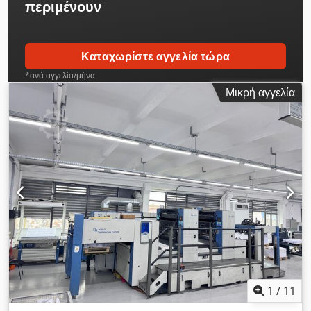
περιμένουν
Καταχωρίστε αγγελία τώρα
*ανά αγγελία/μήνα
Μικρή αγγελία
1
/
11