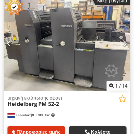
Μικρή αγγελία
μέγεθος χαρτιού: 520 x 720 mm Ελάχιστο μέγεθος χαρτιού:
210 x 297 mm Ταχύτητα εκτύπωσης: 17.000 φύλλα/ώρα
Διαστάσεις πινακίδας: 557 x 720 mm Dcodpfxeyx Iyve Afnek
Διαστάσεις ελαστικού: 585 x 730 mm Μετρητής: 32
εκατομμύρια Τρέχουσα κατάσταση: Σε παραγωγή
1
/
14
μηχανή εκτύπωσης όφσετ
Heidelberg
PM 52-2
Zaandam
1.980 km
Πληροφορίες τιμής
Καλέστε