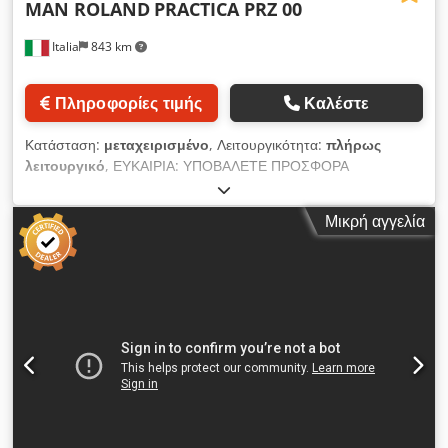
MAN ROLAND
PRACTICA PRZ 00
Italia
843 km
Πληροφορίες τιμής
Καλέστε
Κατάσταση:
μεταχειρισμένο
, Λειτουργικότητα:
πλήρως
λειτουργικό
, ΕΥΚΑΙΡΙΑ: ΥΠΟΒΑΛΕΤΕ ΠΡΟΣΦΟΡΑ
(Αποδεκτή)!!! MAN Roland Practica PRZ 00 Δίκρωμη πρέσα
offset Τύπος: Μηχανή εκτύπωσης φύλλων Κατασκευαστής:
Μικρή αγγελία
MAN Roland Dodpfozg Nb Iex Afnsck Μοντέλο: Practica PRZ
00 Χρώματα: 2 Σημαντική σημείωση: Μόνο 14 εκατομμύρια
εκτυπώσεις!!! Μέγιστο μέγεθος χαρτιού: 360 x 520 mm
Μέγιστη επιφάνεια εκτύπωσης: 350 x 500 mm Αρίθμηση και
διάτρηση Ψυγείο διαβροχής Μέγιστη ταχύτητα: 10.000 Μήκος
μηχανής: 2640 Κατάσταση: Άριστη (σε απόθεμα) Τοποθεσία:
Ιταλία ΣΗΜΕΙΩΣΗ: ΣΑΣ ΠΑΡΑΚΑΛΟΥΜΕ ΚΑΝΤΕ
ΠΡΟΣΦΟΡΑ!!!