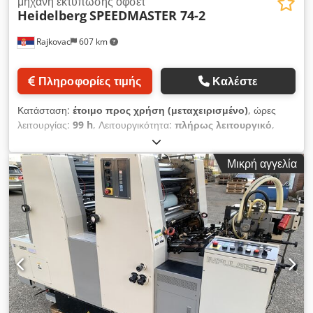
μηχανή εκτύπωσης όφσετ
Heidelberg
SPEEDMASTER 74-2
Rajkovac
607 km
Πληροφορίες τιμής
Καλέστε
Κατάσταση:
έτοιμο προς χρήση (μεταχειρισμένο)
, ώρες
λειτουργίας:
99 h
, Λειτουργικότητα:
πλήρως λειτουργικό
,
αριθμός μηχανήματος/οχήματος:
620110
, έτος τελευταίας
ανακατασκευής:
2026
, HEIDELBERG SM-74-2, 2-χρωματική
Μικρή αγγελία
εκτυπωτική μηχανή offset 2/0 Έτος κατασκευής: 1994 Αριθμός
εκτυπώσεων: 99 εκατομμύρια Αριθμός μηχανής: 620 110
Εκτύπωση: - Cpc 1-04, cp tronic Μέγ. μέγεθος φύλλου: 530
mm x 740 mm Ελάχ. μέγεθος φύλλου: 210 mm x 280 mm
Μέγιστο μέγεθος εκτύπωσης: 510 mm x 740 mm Πάχος
υλικού: 0.03 mm - 0.60 mm Περιθώριο αρπάγης: 8 mm - 10
mm Απόδοση εκτύπωσης: - Μέγιστο: 15.000 φύλλα/ώρα (sph)
Κύλινδρος πλάκας: - Υποκοπή κυλίνδρου: 0.15 mm -
Απόσταση από μπροστινή άκρη πλάκας ως άκρη εκτύπωσης:
59,50 mm Πλάκες: - Μήκος x πλάτος: 605 mm x 745 mm -