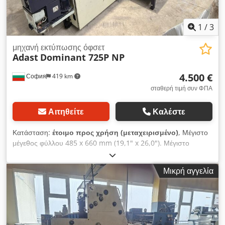
1
/
3
μηχανή εκτύπωσης όφσετ
Adast
Dominant 725P NP
4.500 €
София
419 km
σταθερή τιμή συν ΦΠΑ
Αιτηθείτε
Καλέστε
Κατάσταση:
έτοιμο προς χρήση (μεταχειρισμένο)
, Μέγιστο
μέγεθος φύλλου 485 x 660 mm (19,1" x 26,0"). Μέγιστο
μέγεθος εκτύπωσης 475 x 650 mm. Μέγιστη ταχύτητα έως και
10.000. Διχρωμία. Συσκευή NP με πολλές αριθμητικές μονάδες.
Μικρή αγγελία
Πλήρης τεκμηρίωση. Dedpfxsyx Itpe Afnjck