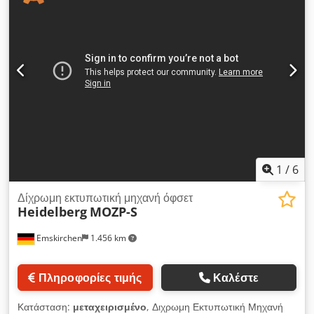
0,4mm Σύστημα διαβροχής Alcolor με ψύξη Baldwin
Περιστροφή (Perfecting) 1/1 – 2/0 CP-Tronic, Autoplate, Plus
Έκδοση Σύστημα πλυσίματος κυλίνδρων μελανιού Σύστημα
πλυσίματος καουτσουκένιου πανιού Ταχύτητα: 15.000 φύλλα/
ώρα Σπρέι πούδρας Grafix Alphatronic 200 Περιλαμβάνονται
εγχειρίδια Δυνατότητα online video-επιθεώρησης μέσω
WhatsApp – MS Zoom – Telegram Διαθέσιμο άμεσα από
απόθεμα Emskirchen/Nürnberg – Δυνατότητα δοκιμής
Dsdpfsy Ndinox Afnsck
1
/
6
Δίχρωμη εκτυπωτική μηχανή όφσετ
Heidelberg
MOZP-S
Emskirchen
1.456 km
Πληροφορίες τιμής
Καλέστε
Κατάσταση:
μεταχειρισμένο
, Διχρωμη Εκτυπωτική Μηχανή