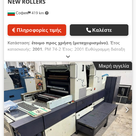
NEW ROLLERS
София
419 km
Πληροφορίες τιμής
Καλέστε
Κατάσταση:
έτοιμο προς χρήση (μεταχειρισμένο)
, Έτος
κατασκευής:
2001
, PM 74-2 Έτος: 2001 Ευθύγραμμη διάταξη
22 εκατομμύρια αποτυπώσεις Εύκολη τοποθέτηση πλακών
Alcolor σύστημα ύγρανσης με Technotrans Grafix Alfatronic
Μικρή αγγελία
200 συσκευή πούδρας Djdpfx Ajzb Nxkjfnock Γρανάζια χωρίς
ζημιές Εργαλεία και βιβλία Καινούργιοι κύλινδροι