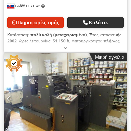
οδηγά * Κονσόλα ελέγχου CP Tronic * Αυτόματη
Gáň
1.071 km
προκαθορισμένη ρύθμιση των μελανοδοχείων από την
κονσόλα CP Tronic * Αυτόματο σύστημα πλύσης FullWash για
τους κυλίνδρους πλάκας και τους κυλίνδρους μελανιού (δεν
Πληροφορίες τιμής
Καλέστε
έχει εγκατασταθεί η μονάδα πλύσης κουβέρτας) *
Αντικατεστημένοι κύλινδροι Τεχνική Κατάσταση * Η μηχανή
Κατάσταση:
πολύ καλή (μεταχειρισμένο)
, Έτος κατασκευής:
χρησιμοποιείται καθημερινά και μπορεί να επιθεωρηθεί κατά τη
2002
, ώρες λειτουργίας:
51.150 h
, Λειτουργικότητα:
πλήρως
λειτουργία της. * Οι αρχικοί κύλινδροι μελανιού και υγρασίας
λειτουργικό
, αριθμός μηχανήματος/οχήματος:
30108B
,
της Heidelberg αντικαταστάθηκαν πριν από περίπου 2 χρόνια
κανάλια χρώματος:
2
, ελάχιστο βάρος χαρτιού:
55 γρ/μ²
,
(διατίθεται τιμολόγιο). * Η μηχανή λειτουργεί άψογα και παράγει
Μικρή αγγελία
μέγιστο βάρος χαρτιού:
650 γρ/μ²
, ελάχιστο πλάτος χαρτιού:
εμπορικά προϊόντα εκτύπωσης καθημερινά. * Πωλείται πλήρης
430 χιλ.
, μέγιστο πλάτος χαρτιού:
1.050 χιλ.
, ρεύμα εισόδου:
με μια διάτρητη και κάμπτρα πλάκας. Αυτόματα Συστήματα
125 A
, τάση εισόδου:
400 V
, Εξοπλισμός:
τεκμηρίωση /
Πλύσης Dsdpfx Afezrr U Ueneck Η μηχανή είναι εξοπλισμένη
εγχειρίδιο
, Μηχανή εκτύπωσης Roland R702P SW, έτος
με αυτόματα συστήματα πλύσης για: * Κυλίνδρους εκτύπωσης
κατασκευής 2002, ημιαυτόματη φόρτωση πλάκας PPL, DELTA,
και μεταφοράς. * Κυλίνδρους μελανιού. Οι μονάδες πλύσης
αυτόματο πλύσιμο, αναστροφέας, technotrans BETA D.
κουβέρτας δεν είναι εγκατεστημένες. Έγγραφα * Διατίθεται το
Πωλείται από τον αρχικό ιδιοκτήτη, ο οποίος τη
αρχικό τιμολόγιο αγοράς. * Αρχικά εγχειρίδια και εργαλεία της
χρησιμοποιούσε στην παραγωγή του. Αυτόματο πλύσιμο των
Heidelberg. * Αρχικά ηλεκτρικά διαγράμματα. Όροι Πώλησης *
κυλίνδων με μελάνι. Αυτόματο πλύσιμο της κουβέρτας.
Θα εκδοθεί τιμολόγιο με ΦΠΑ. * Η αποσυναρμολόγηση, η
Αυτόματη στοίβαξη των εκτυπωμένων φύλλων. Σύστημα
φόρτωση και η μεταφορά αποτελούν ευθύνη του αγοραστή.
ελέγχου: RCI Remote Control Desk (για μελάνι και
Ιδανική για Εκτυπώσεις * Φυλλάδια * Διαφημιστικά έντυπα *
ευθυγράμμιση). 198 εκατομμύρια εκτυπώσεις. Τρόπος
Επαγγελματικές κάρτες * Φάκελοι * Έντυπα * Ετικέτες *