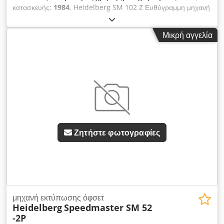
κατασκευής:
1984
, Heidelberg SM 102 Z Ευθύγραμμη μηχανή
Ψεκαστήρας πούδρας Έτος: 1984 Μέγιστη διάσταση: 72 x 102
εκ. Συμβατικό υδράρδευμα Dcedpexqv Ayefx Afnek Υπό
Μικρή αγγελία
ρεύμα Άμεσα διαθέσιμη
Ζητήστε φωτογραφίες
μηχανή εκτύπωσης όφσετ
Heidelberg
Speedmaster SM 52
-2P