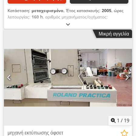
Κατάσταση:
μεταχειρισμένο
, Έτος κατασκευής:
2005
, ώρες
λειτουργίας:
160 h
, αριθμός μηχανήματος/οχήματος:
RS000562
, Διαστάσεις 36 x 52 εκ., CPtronic, Easyplate,
σύστημα υγρασίας Alcolor, πλύσιμο του κυλίνδρου ελαστικών,
Μικρή αγγελία
πλύσιμο του κυλίνδρου εκτύπωσης, τμηματοποιημένες λεπίδες
μελανιού, σύστημα ψύξης και ανακυκλοφορίας της Baldwin.
Dsdpfxjztappo Afneck
1
/
19
μηχανή εκτύπωσης όφσετ