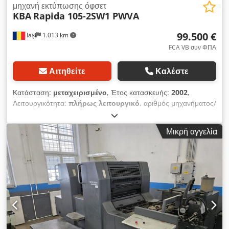
μηχανή εκτύπωσης όφσετ
KBA
Rapida 105-2SW1 PWVA
99.500 €
Iași
1.013 km
FCA VB συν ΦΠΑ
Αιτηθείτε
Καλέστε
Κατάσταση:
μεταχειρισμένο
, Έτος κατασκευής:
2002
,
Λειτουργικότητα:
πλήρως λειτουργικό
, αριθμός μηχανήματος/
οχήματος:
364080
, κανάλια χρώματος:
2
, μέγιστο πλάτος
χαρτιού:
1.000 χιλ.
, μέγ. ύψος χαρτιού:
700 χιλ.
, ένδειξη
Μικρή αγγελία
μετρητή (μαύρο):
345.000.000
, ένδειξη μετρητή (χρώμα):
345.000.000
, είδος εισερχόμενου ρεύματος:
τριφασικός
,
Μηχανή οφσέτ KBA Rapida 105, εξοπλισμένη με σύστημα
διπλής όψης και ειδικά διαμορφωμένη για εκτύπωση σε λεπτό
χαρτί. Τιμή: 99.500 ευρώ, βάσει όρων παράδοσης FCA. Έτος
κατασκευής: 2002 Αριθμός εκτυπώσεων: 345 εκατομμύρια
Διαστάσεις φύλλου: 1000 × 700 χιλ. Αριθμός χρωμάτων: 2+0 ή
1+1 Dedoznuyxjpfx Afnock Σύστημα διπλής όψης: Ναι
Εξοπλισμός: Κατάλληλη για εκτύπωση σε λεπτό χαρτί.