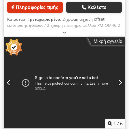
Πληροφορίες τιμής
Καλέστε
Κατάσταση:
μεταχειρισμένο
, 2-χρωμη μηχανή offset
εκτύπωσης φύλλων / 2-χρωμη πιεστήρια φύλλου PM-QM46-2
N+P Dodpfx Afjyv A S Uenock Διαδικτυακή επιθεώρηση μέσω
βίντεο με WhatsApp - MS Zoom - Telegram Άμεσα διαθέσιμο
Μικρή αγγελία
σε απόθεμα Emskirchen/Nürnberg – Δυνατότητα δοκιμής
1
/
6