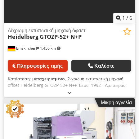
1
/
6
Δίχρωμη εκτυπωτική μηχανή όφσετ
Heidelberg
GTOZP-52+ N+P
Emskirchen
1.456 km
Πληροφορίες τιμής
Καλέστε
Κατάσταση:
μεταχειρισμένο
, 2-χρωμη εκτυπωτική μηχανή
offset Heidelberg GTOZP-52+ N+P Έτος: 1992 - Αρ. σειράς:
707612N Μέγ. μέγεθος: 360 x 520 mm Εκτυπώσεις: 53
εκατομμύρια Σύστημα διαβροχής Alcolor με Baldwin Dodpfx
Μικρή αγγελία
Afey Ndhkenock Έκδοση Plus – μονάδα αρίθμησης και
διάτρησης Περιστροφή 2/0 Perfecting Περιλαμβάνονται
εγχειρίδια Διαδικτυακή επιθεώρηση μέσω WhatsApp – MS
Zoom – Telegram Σε απόθεμα Emskirchen/Νυρεμβέργη –
Διαθέσιμο άμεσα – Δυνατότητα δοκιμής