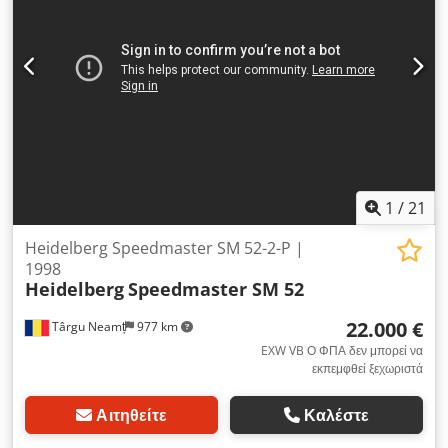
1
/
21
Heidelberg Speedmaster SM 52-2-P |
1998
Heidelberg
Speedmaster SM 52
22.000 €
Târgu Neamț
977 km
EXW VB Ο ΦΠΑ δεν μπορεί να
εκπεμφθεί ξεχωριστά
Αιτηθείτε
Καλέστε