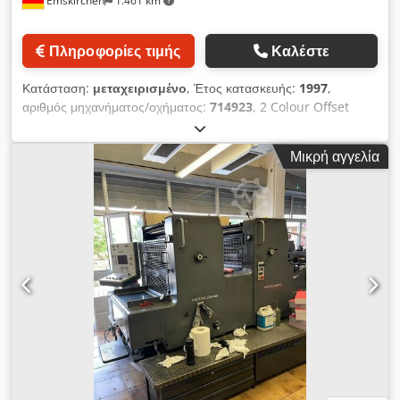
Emskirchen
1.461 km
Πληροφορίες τιμής
Καλέστε
Κατάσταση:
μεταχειρισμένο
, Έτος κατασκευής:
1997
,
αριθμός μηχανήματος/οχήματος:
714923
, 2 Colour Offset
Press - 2 Colour Sheet-Fed Offset Press Heidelberg GTO52-
2+ Έτος 1997 - Serial-No. 714923 Μέγιστο μέγεθος 360 x
Μικρή αγγελία
520mm Εκτυπώσεις 48 εκατ. Σύστημα απόσβεσης DDS με
ψύξη Technotrans Έκδοση Plus Αγωγοί λέιζερ μελάνης
Περιλαμβάνονται εγχειρίδια Επιθεώρηση σε απευθείας σύνδεση
με βίντεο μέσω Skype Video Θα χαιρόμασταν πολύ με την
επίσκεψή σας - περισσότερα μηχανήματα σε απόθεμα Djdpfx
Asqlg Ilsfneck Διαθέσιμο άμεσα - Μπορεί να επιθεωρηθεί Σε
απόθεμα Emskirchen / Νυρεμβέργη - Μπορεί να ελεγχθεί