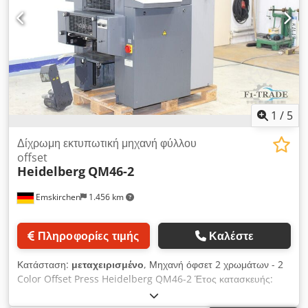
1
/
5
Δίχρωμη εκτυπωτική μηχανή φύλλου
offset
Heidelberg
QM46-2
Emskirchen
1.456 km
Πληροφορίες τιμής
Καλέστε
Κατάσταση:
μεταχειρισμένο
, Μηχανή όφσετ 2 χρωμάτων - 2
Color Offset Press Heidelberg QM46-2 Έτος κατασκευής:
1999 - Serial-No. 959690 Dcjdpfx Ajyw Ugasfnok Ελάχιστη
διάσταση φύλλου: 140 mm × 89 mm - Μέγιστη: 340 x 460