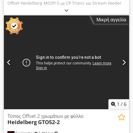
Offset Heidelberg MOZP-S με CP Tronic και Stream Feeder
Έτος: 1990 - Αρ. Σειράς: 610975 Ελάχιστη διάσταση: 280 x
280mm - Μέγιστη διάσταση: 480 x 650mm Εκτυπώσεις: 66
Μικρή αγγελία
εκατ. Σύστημα ύγρανσης: AQUATRON CP Tronic Αναστροφή:
1/1 - 2/0 Μέγ. ταχύτητα: 8.000 φύλλα/ώρα Dcjdpfx
Afeylkwvonok Επιθεώρηση μέσω βίντεο online με WhatsApp
- MS Zoom - Telegram Αποθηκευμένη στο Emskirchen/
Νυρεμβέργη - Διαθέσιμη άμεσα - Δυνατότητα δοκιμής
1
/
6
Τύπος Offset 2 χρωμάτων με φύλλο
Heidelberg
GTO52-2