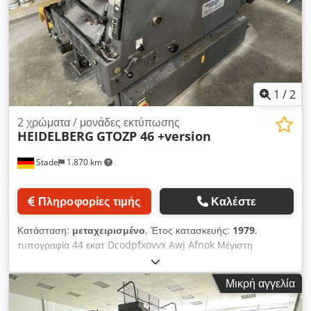
διστάσετε να μας στείλετε μήνυμα ή να μας καλέσετε.
1
/
2
2 χρώματα / μονάδες εκτύπωσης
HEIDELBERG
GTOZP 46 +version
Stade
1.870 km
Πληροφορίες τιμής
Καλέστε
Κατάσταση:
μεταχειρισμένο
, Έτος κατασκευής:
1979
,
τυπογραφία 44 εκατ Dcodpfxovvx Awj Afnok Μέγιστη
ταχύτητα εκτύπωσης 8000 /h μέγιστο σχήμα φύλλου 32x46 εκ
συσκευή αρίθμησης περιλαμβάνει
Μικρή αγγελία