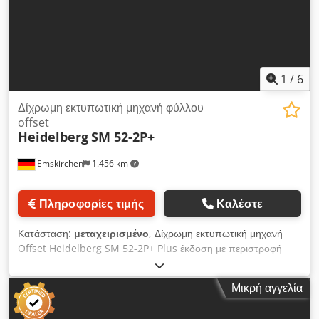
Zoom – Telegram Διαθέσιμο στην αποθήκη
Emskirchen/Nürnberg – Άμεσα διαθέσιμο – Δυνατότητα
δοκιμής Dedpfxjyiftqs Afnjck
1
/
6
Δίχρωμη εκτυπωτική μηχανή φύλλου
offset
Heidelberg
SM 52-2P+
Emskirchen
1.456 km
Πληροφορίες τιμής
Καλέστε
Κατάσταση:
μεταχειρισμένο
, Δίχρωμη εκτυπωτική μηχανή
Offset Heidelberg SM 52-2P+ Plus έκδοση με περιστροφή
(Perfecting) Δίχρωμη εκτυπωτική μηχανή Offset – Heidelberg
SM 52-2P+ Έτος κατασκευής: 1997 – Αριθμός σειράς: 201301
Μικρή αγγελία
Εκτυπώσεις: 54 εκατ. Ελάχιστο/Μέγιστο μέγεθος: 105 x
145mm – 370 x 520mm Εύρος πάχους χαρτιού: 0,06 –