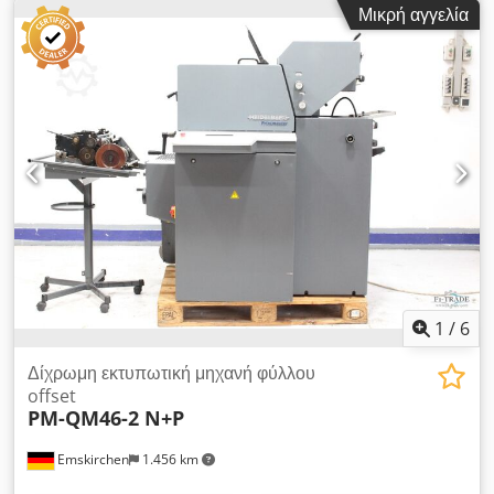
Μικρή αγγελία
mm Μέγιστη ταχύτητα εκτύπωσης: 10.000 φύλλα/ώρα Πάχος
υλικού: 0,04 mm – 0,3 mm Σύστημα υγράνσεως: DDS
Αυτόματο σύστημα τοποθέτησης πλακών (Autplate) Έκδοση
Plus Τροφοδότης ταινιών (Streifeneinleger) Σύστημα ξηρής
σκόνης (Dry pollinators) Επιθεώρηση μέσω βίντεο
διαδικτυακά (WhatsApp – MS Zoom – Telegram) Άμεσα
διαθέσιμο – Εμσκίρχεν/Νυρεμβέργη – Δυνατότητα δοκιμής
1
/
6
Δίχρωμη εκτυπωτική μηχανή φύλλου
offset
PM-QM46-2 N+P
Emskirchen
1.456 km