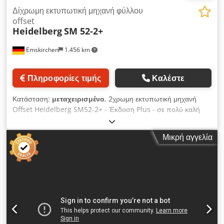
Δίχρωμη εκτυπωτική μηχανή φύλλου
offset
Heidelberg
SM 52-2+
Emskirchen
1.456 km
Πληροφορίες τιμής
Καλέστε
Κατάσταση:
μεταχειρισμένο
, 2χρωμη εκτυπωτική μηχανή
Offset Heidelberg SM52-2+ - Έκδοση Plus - σε πολύ καλή
λειτουργική κατάσταση. 2χρωμη offset μηχανή Heidelberg
SM52-2+ Έτος κατασκευής: 2005 - Αρ. Σειράς: 207354
Μικρή αγγελία
Εκτυπώσεις: 46 εκατομμύρια Ελάχιστη/Μέγιστη διάσταση
φύλλου: 105 x 145 χιλ. - 370 x 520 χιλ. Πάχος χαρτιού: 0,06 -
0,4 χιλ. Σύστημα ενυδάτωσης Alcolor με ψύξη Baldwin CP-
Tronic Αυτόματη αλλαγή πλακών (Autoplate) Plus έκδοση
Σύστημα πλυσίματος κυλίνδρων χρώματος Σύστημα
πλυσίματος ελαστικών κουβερτών Ταχύτητα: 15.000 φύλλα/
ώρα Σπρέι σκόνης Grafix Alphatronic 200 Περιλαμβάνει
εγχειρίδια χρήσης Online επιθεώρηση μέσω WhatsApp – MS