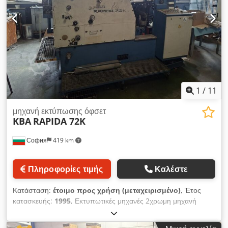
1
/
11
μηχανή εκτύπωσης όφσετ
KBA
RAPIDA 72K
София
419 km
Πληροφορίες τιμής
Καλέστε
Κατάσταση:
έτοιμο προς χρήση (μεταχειρισμένο)
, Έτος
κατασκευής:
1995
, Εκτυπωτικές μηχανές 2χρωμη μηχανή
όφσετ KBA Rapida 72K Έτος κατασκευής: 1994 Αριθμός
σειράς: 65802317 Έτος: 1995 Τμήματα εκτύπωσης: 2 Μέγιστο