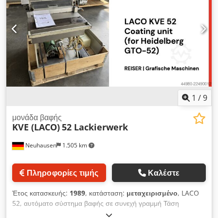
βίντεο με χρήση WhatsApp, MS Zoom ή Telegram. Dodpfezr
N Tusx Aaiokr Διαθέσιμο άμεσα στην αποθήκη μας στην
Emskirchen/Nürnberg – Μπορεί να ελεγχθεί.
1
/
9
μονάδα βαφής
KVE (LACO)
52 Lackierwerk
Neuhausen
1.505 km
Πληροφορίες τιμής
Καλέστε
Έτος κατασκευής:
1989
, κατάσταση:
μεταχειρισμένο
, LACO
52, αυτόματο σύστημα βαφής σε συνεχή γραμμή Τάση
τροφοδοσίας: 220V Βάρος: 84 kg Dkedpozrm R Rjfx Aaijr