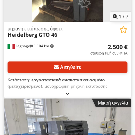
1
/
7
μηχανή εκτύπωσης όφσετ
Heidelberg
GTO 46
2.500 €
Legnago
1.104 km
σταθερή τιμή συν ΦΠΑ
Αιτηθείτε
Κατάσταση:
εργοστασιακά ανακατασκευασμένο
(μεταχειρισμένο)
, μονοχρωμική μηχανή εκτύπωσης
HEIDELBERG, μοντέλο GTO 46 Plus, με σύστημα υγρασίας
IPAR, όλα τα ρολά είναι καινούργια. Έχει υποστεί πλήρη
Μικρή αγγελία
ανακαίνιση. Djdpfsznkfkox Aaiokr