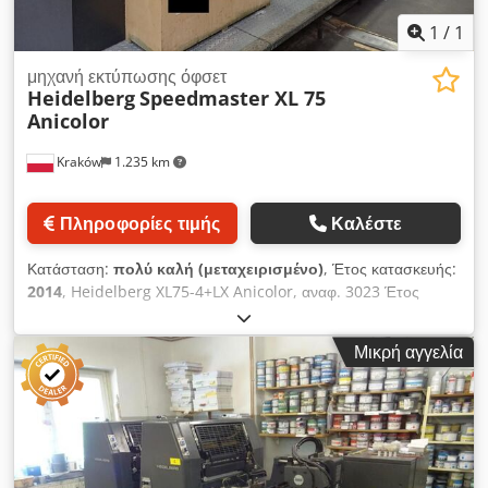
1
/
1
μηχανή εκτύπωσης όφσετ
Heidelberg
Speedmaster XL 75
Anicolor
Kraków
1.235 km
Πληροφορίες τιμής
Καλέστε
Κατάσταση:
πολύ καλή (μεταχειρισμένο)
, Έτος κατασκευής:
2014
, Heidelberg XL75-4+LX Anicolor, αναφ. 3023 Έτος
κατασκευής: 2014 Υπέρυθρη ακτινοβολία + θερμός αέρας
Επεκτεταμένο σύστημα παράδοσης φύλλων: 160 cm
Μικρή αγγελία
Djdpfjzrp Thox Aaiekr 185 εκατομμύρια αντίγραφα Μέγιστο
μέγεθος φύλλου: 607x750 mm Σύστημα τροφοδοσίας χωρίς
διακοπή Σύστημα παράδοσης φύλλων χωρίς διακοπή Σε πολύ
καλή κατάσταση!!!!