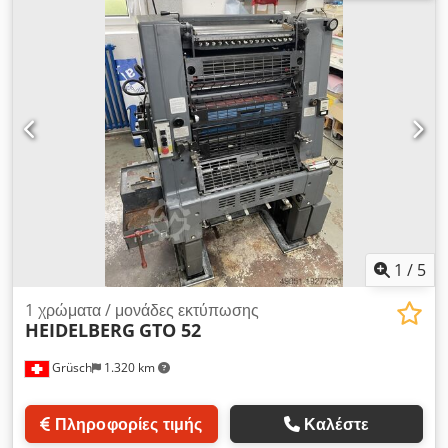
εκτύπωσης Βάρος: 3000 κιλά Τροφοδοσία: 400V Έτος
κατασκευής: 1994 Baldwin αλκοολική υδατική διαβροχή
Πίνακας ελέγχου Συμπεριλαμβάνονται τεκμηρίωση και επιπλέον
εξαρτήματα.
1
/
5
1 χρώματα / μονάδες εκτύπωσης
HEIDELBERG
GTO 52
Grüsch
1.320 km
Πληροφορίες τιμής
Καλέστε