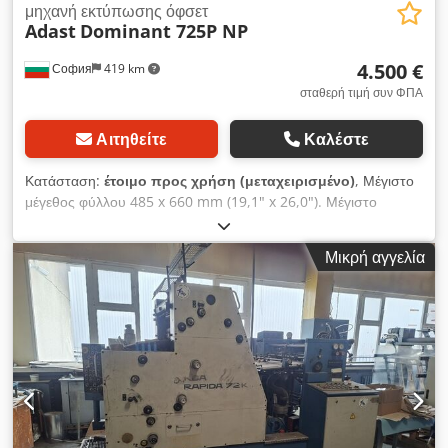
μηχανή εκτύπωσης όφσετ
Adast
Dominant 725P NP
4.500 €
София
419 km
σταθερή τιμή συν ΦΠΑ
Αιτηθείτε
Καλέστε
Κατάσταση:
έτοιμο προς χρήση (μεταχειρισμένο)
, Μέγιστο
μέγεθος φύλλου 485 x 660 mm (19,1" x 26,0"). Μέγιστο
μέγεθος εκτύπωσης 475 x 650 mm. Μέγιστη ταχύτητα έως και
10.000. Διχρωμία. Συσκευή NP με πολλές αριθμητικές μονάδες.
Μικρή αγγελία
Πλήρης τεκμηρίωση. Dkedpfxeyx Itpj Aaisr