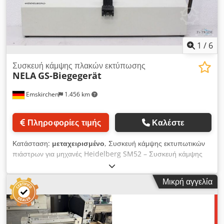
1
/
6
Συσκευή κάμψης πλακών εκτύπωσης
NELA
GS-Biegegerät
Emskirchen
1.456 km
Πληροφορίες τιμής
Καλέστε
Κατάσταση:
μεταχειρισμένο
, Συσκευή κάμψης εκτυπωτικών
πιάστρων για μηχανές Heidelberg SM52 – Συσκευή κάμψης
πιάστρων, μέγεθος Heidelberg SM52 Συσκευή κάμψης
εκτυπωτικών πιάστρων – Συσκευή κάμψης πιάστρων NELA GS
Μικρή αγγελία
Έτος κατασκευής / Year: 1997 – Αριθμός σειράς / Serial No.:
1144/41 Συσκευή κάμψης εκτυπωτικών πιάστρων για μηχανές
Heidelberg SM52 – Συσκευή κάμψης πιάστρων, μέγεθος
Heidelberg SM52 Δυνατότητα διαδικτυακού ελέγχου μέσω