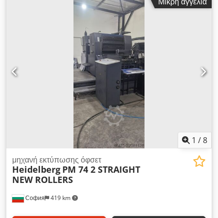
Μικρή αγγελία
Σύστημα καθαρισμού των κυλίνδρων εκτύπωσης.
Dkodpszlgpysfx Aaier - Αεροπετάσμα. - Σύστημα διασποράς
σκόνης. - Σύστημα διπλής εκτύπωσης (2+0; 1+1). - Δεν
υπάρχουν φθορές στους κυλίνδρους. Το μηχάνημα βρίσκεται
στην κατοχή μας, αλλά είναι τοποθετημένο εντός της
περίμετρου ενός σωφρονιστικού καταστήματος, επομένως δεν
είναι δυνατή η λήψη βίντεο ή φωτογραφιών, ούτε η προσωπική
του επιθεώρηση. Κάθε μηχάνημα αποτελεί ιδιοκτησία μας!
1
/
8
μηχανή εκτύπωσης όφσετ
Heidelberg
PM 74 2 STRAIGHT
NEW ROLLERS
София
419 km