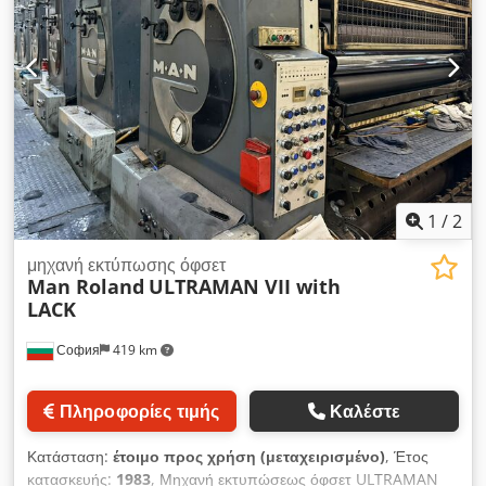
εκατομμύρια Τρέχουσα κατάσταση: Σε παραγωγή
1
/
2
μηχανή εκτύπωσης όφσετ
Man Roland
ULTRAMAN VII with
LACK
София
419 km
Πληροφορίες τιμής
Καλέστε
Κατάσταση:
έτοιμο προς χρήση (μεταχειρισμένο)
, Έτος
κατασκευής:
1983
, Μηχανή εκτυπώσεως όφσετ ULTRAMAN