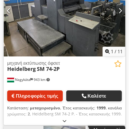
1
/
11
μηχανή εκτύπωσης όφσετ
Heidelberg
SM 74-2P
Nagykáta
943 km
Πληροφορίες τιμής
Καλέστε
Κατάσταση:
μεταχειρισμένο
, Έτος κατασκευής:
1999
, κανάλια
χρώματος:
2
, Heidelberg SM 74-2 P. - Έτος κατασκευής 1999.
- 57 εκατομμύρια εκτυπώσεις. - Σύστημα υγρασίας με αλκοόλ,
με Baldvin. - Σύστημα καθαρισμού των βαρελιών μελανιού. -