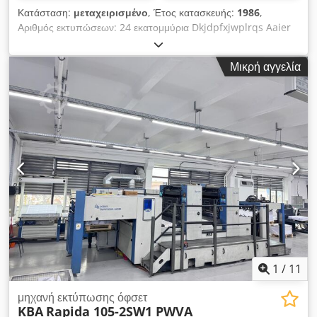
Κατάσταση:
μεταχειρισμένο
, Έτος κατασκευής:
1986
,
Αριθμός εκτυπώσεων: 24 εκατομμύρια Dkjdpfxjwplrqs Aaier
Μέγιστη ταχύτητα εκτύπωσης: 8.000 φύλλα ανά ώρα Μέγιστο
μέγεθος φύλλου: 36 x 52 εκ. Σύστημα απόσβεσης γραμμών
Μικρή αγγελία
κορυφής
1
/
11
μηχανή εκτύπωσης όφσετ
KBA
Rapida 105-2SW1 PWVA