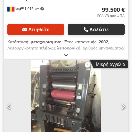
99.500 €
Iași
1.013 km
FCA VB συν ΦΠΑ
Αιτηθείτε
Καλέστε
Κατάσταση:
μεταχειρισμένο
, Έτος κατασκευής:
2002
,
Λειτουργικότητα:
πλήρως λειτουργικό
, αριθμός μηχανήματος/
οχήματος:
364080
, κανάλια χρώματος:
2
, μέγιστο πλάτος
χαρτιού:
1.000 χιλ.
, μέγ. ύψος χαρτιού:
700 χιλ.
, ένδειξη
Μικρή αγγελία
μετρητή (μαύρο):
345.000.000
, ένδειξη μετρητή (χρώμα):
345.000.000
, είδος εισερχόμενου ρεύματος:
τριφασικός
,
Μηχανή οφσέτ KBA Rapida 105, εξοπλισμένη με σύστημα
διπλής όψης και ειδικά διαμορφωμένη για εκτύπωση σε λεπτό
χαρτί. Dsdpfx Aaoznuyxsiekr Τιμή: 99.500 ευρώ, βάσει όρων
παράδοσης FCA. Έτος κατασκευής: 2002 Αριθμός
εκτυπώσεων: 345 εκατομμύρια Διαστάσεις φύλλου: 1000 × 700
χιλ. Αριθμός χρωμάτων: 2+0 ή 1+1 Σύστημα διπλής όψης: Ναι
Εξοπλισμός: Κατάλληλη για εκτύπωση σε λεπτό χαρτί.
Διαθεσιμότητα: Αύγουστος 2026.