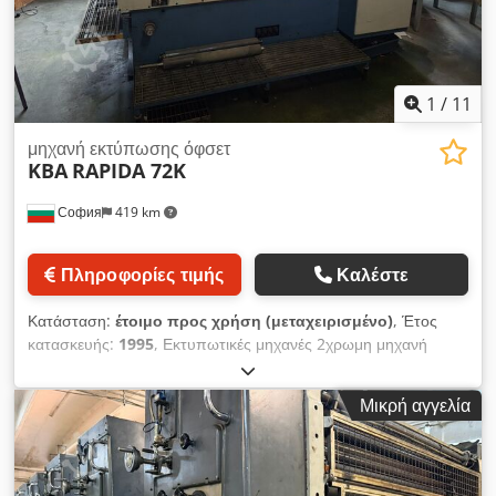
1
/
11
μηχανή εκτύπωσης όφσετ
KBA
RAPIDA 72K
София
419 km
Πληροφορίες τιμής
Καλέστε
Κατάσταση:
έτοιμο προς χρήση (μεταχειρισμένο)
, Έτος
κατασκευής:
1995
, Εκτυπωτικές μηχανές 2χρωμη μηχανή
όφσετ KBA Rapida 72K Έτος κατασκευής: 1994 Αριθμός
σειράς: 65802317 Έτος: 1995 Τμήματα εκτύπωσης: 2 Μέγιστο
Μικρή αγγελία
μέγεθος χαρτιού: 520 x 720 mm Ελάχιστο μέγεθος χαρτιού:
210 x 297 mm Ταχύτητα εκτύπωσης: 17.000 φύλλα/ώρα
Διαστάσεις πινακίδας: 557 x 720 mm Διαστάσεις ελαστικού:
585 x 730 mm Djdeyx Iyvjpfx Aaiekr Μετρητής: 32