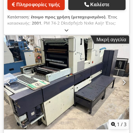
Πληροφορίες τιμής
Καλέστε
Κατάσταση:
έτοιμο προς χρήση (μεταχειρισμένο)
, Έτος
κατασκευής:
2001
, PM 74-2 Dksdpfxjzb Nxke Aaijr Έτος:
2001 Ευθύγραμμη διάταξη 22 εκατομμύρια αποτυπώσεις
Εύκολη τοποθέτηση πλακών Alcolor σύστημα ύγρανσης με
Μικρή αγγελία
Technotrans Grafix Alfatronic 200 συσκευή πούδρας
Γρανάζια χωρίς ζημιές Εργαλεία και βιβλία Καινούργιοι
κύλινδροι
1
/
3