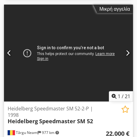
Μικρή αγγελία
1
/
21
Heidelberg Speedmaster SM 52-2-P |
1998
Heidelberg
Speedmaster SM 52
22.000 €
Târgu Neamț
977 km