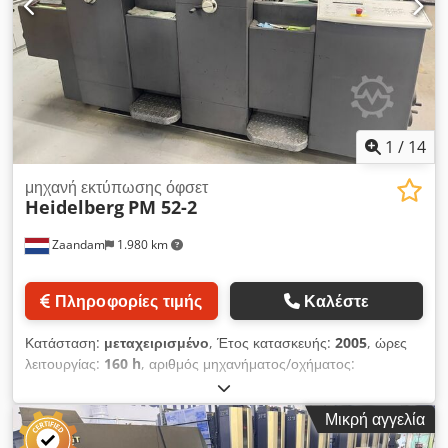
1
/
14
μηχανή εκτύπωσης όφσετ
Heidelberg
PM 52-2
Zaandam
1.980 km
Πληροφορίες τιμής
Καλέστε
Κατάσταση:
μεταχειρισμένο
, Έτος κατασκευής:
2005
, ώρες
λειτουργίας:
160 h
, αριθμός μηχανήματος/οχήματος:
RS000562
, Διαστάσεις 36 x 52 εκ., CPtronic, Easyplate,
σύστημα υγρασίας Alcolor, πλύσιμο του κυλίνδρου ελαστικών,
Μικρή αγγελία
πλύσιμο του κυλίνδρου εκτύπωσης, τμηματοποιημένες λεπίδες
μελανιού, σύστημα ψύξης και ανακυκλοφορίας της Baldwin.