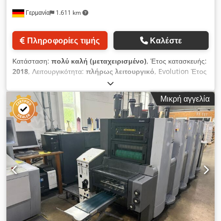
Γερμανία
1.611 km
Πληροφορίες τιμής
Καλέστε
Κατάσταση:
πολύ καλή (μεταχειρισμένο)
, Έτος κατασκευής:
2018
, Λειτουργικότητα:
πλήρως λειτουργικό
, Evolution Έτος
κατασκευής: 2018 Dkedpfx Asy Au Ibeaijr Σύστημα υγρασίας
ROLAND με εφέ Delta Αυτόματος τροφοδότης φύλλων υψηλής
Μικρή αγγελία
απόδοσης ROLAND Οθόνη αφής Wallscreen XL RCI: Σύστημα
ελέγχου και διαχείρισης Κεντρικός πίνακας ελέγχου PressPilot
InlineColorPilot: Σύστημα ενσωματωμένης μέτρησης και
ρύθμισης χρωμάτων & ColorPilot D+F: Πυκνόμετρο και
σύστημα μέτρησης χρωμάτων Inlineinspector 2.0 EyeC -
Σύστημα επιθεώρησης φύλλων μετά από την τελευταία μονάδα
εκτύπωσης Σύστημα τοποθέτησης Airglide Επέκταση
συστήματος τοποθέτησης APL (Πλήρως αυτοματοποιημένο
σύστημα αλλαγής πλακών): Αυτόματο σύστημα αλλαγής
πλακών με μηχανοκίνητη σύσφιξη και ρύθμιση της τάσης των
πλακών εκτύπωσης 2xIR/TL Διαμεσολαβητικός ξηραντήρας
μεταξύ των 2 μονάδων βερνικιού LTTLV SelectDryer IR/TL/UV