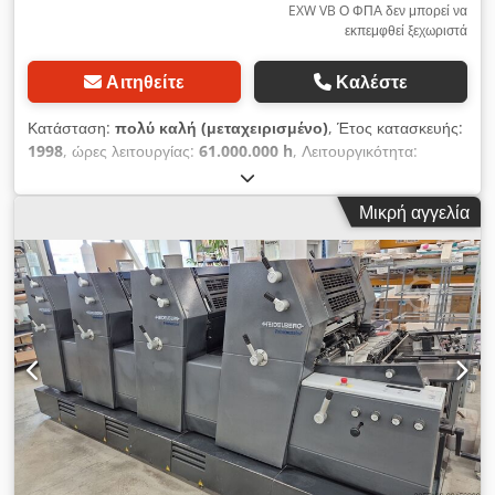
EXW VB Ο ΦΠΑ δεν μπορεί να
εκπεμφθεί ξεχωριστά
Αιτηθείτε
Καλέστε
Κατάσταση:
πολύ καλή (μεταχειρισμένο)
, Έτος κατασκευής:
1998
, ώρες λειτουργίας:
61.000.000 h
, Λειτουργικότητα:
πλήρως λειτουργικό
, αριθμός μηχανήματος/οχήματος:
201810
, κανάλια χρώματος:
2
, ελάχιστο βάρος χαρτιού:
50 γρ/
Μικρή αγγελία
μ²
, μέγιστο βάρος χαρτιού:
280 γρ/μ²
, ελάχιστο πλάτος
χαρτιού:
520 χιλ.
, συνολικό μήκος:
290 χιλ.
, συνολικό πλάτος:
190 χιλ.
, συνολικό ύψος:
170 χιλ.
, απαιτούμενο πλάτος:
300
χιλ.
, απαιτούμενο ύψος:
220 χιλ.
, ένδειξη μετρητή (μαύρο):
61.000.000
, ένδειξη μετρητή (χρώμα):
61.000.000
, έτος
τελευταίας ανακατασκευής:
2025
, είδος εισερχόμενου
ρεύματος:
τριφασικός
, τάση εισόδου:
380 V
, Εξοπλισμός:
τεκμηρίωση / εγχειρίδιο
, Πωλείται μηχανή οφσέτ εκτύπωσης
Heidelberg Speedmaster SM 52-2-P, κατασκευής 1998, η
οποία χρησιμοποιείται καθημερινά και είναι διαθέσιμη για
επιθεώρηση και επίδειξη σε λειτουργία. Διαμόρφωση * 2
μονάδες εκτύπωσης + σύστημα αμφίδρομης εκτύπωσης (1/1 ή