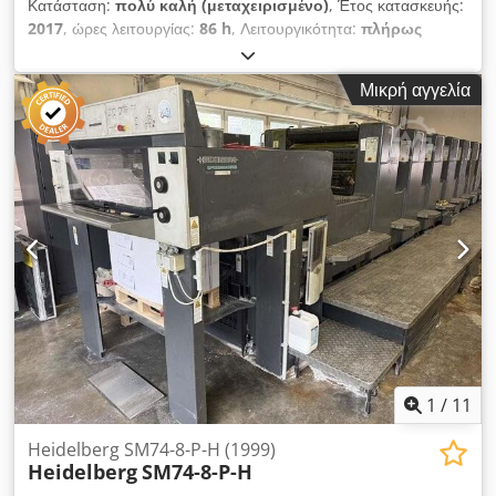
Κατάσταση:
πολύ καλή (μεταχειρισμένο)
, Έτος κατασκευής:
2017
, ώρες λειτουργίας:
86 h
, Λειτουργικότητα:
πλήρως
λειτουργικό
, αριθμός μηχανήματος/οχήματος:
5180
, Διάσταση
63 x 92 εκ., τροφοδότης τύπου V, τροφοδότης με ταινία
Μικρή αγγελία
αναρρόφησης, προρύθμιση πλευρικής στοίχισης, προρύθμιση
μεγέθους χαρτιού, πλήρως αυτόματα σύστημα αλλαγής
πλακών Ryobi, τηλεχειρισμός μητρώου πλακών, Ryobi PCS-G
έλεγχος εκτύπωσης, PDS-E spectrojet, σύστημα υγροποίησης
αλκοόλης Ryobi D-matic, έλεγχος θερμοκρασίας κυλίνδρων
μελανιού, αυτόματος καθαρισμός blanket, αυτόματος
καθαρισμός κυλίνδρων. Djdpfx Aowzvzmjaijkr
1
/
11
Heidelberg SM74-8-P-H (1999)
Heidelberg
SM74-8-P-H