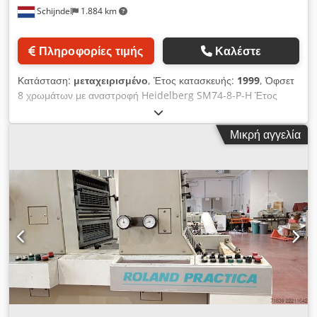
Schijndel
1.884 km
Πληροφορίες τιμής
Καλέστε
Κατάσταση:
μεταχειρισμένο
, Έτος κατασκευής:
1999
, Όφσετ
8 χρωμάτων με αναστροφή Heidelberg SM74-8-P-H Έτος
κατασκευής: 1999 Αριθμός εκτυπώσεων (εκατ.): 247 Έλεγχος
μηχανής - CP 2000 Τροφοδότης - Preset τροφοδότης -
Μικρή αγγελία
Τραπέζι με ιμάντες αναρρόφησης - Έλεγχος διπλού φύλλου -
Ατσάλινη πλάκα στον τροφοδότη Εκτυπωτικές μονάδες -
Αριθμός εκτυπωτικών μονάδων: 8 - Μηχανή με αναστροφή:
8/0, 4/4 - AutoPlate Dedpfx Ajzdcx Asaiekr - Alcolor σύστημα
ύγρανσης - Αυτόματος καθαρισμός μελανόκυλινδρων -
Αυτόματος καθαρισμός καουτσουκιού - Αυτόματος καθαρισμός
κυλίνδρου αντικατάστασης - Σύστημα ψύξης και κυκλοφορίας
ύγρανσης: Technotrans Παραλαβή - Κανονική στοίβαξη
εξόδου - Συσκευή πούδρας