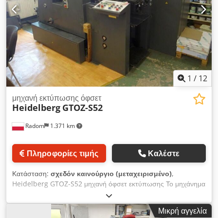
1
/
12
μηχανή εκτύπωσης όφσετ
Heidelberg
GTOZ-S52
Radom
1.371 km
Πληροφορίες τιμής
Καλέστε
Κατάσταση:
σχεδόν καινούργιο (μεταχειρισμένο)
,
Heidelberg GTOZ-S52 μηχανή όφσετ εκτύπωσης Το μηχάνημα
είναι έτοιμο προς λειτουργία, σε πολύ καλή κατάσταση,
αγορασμένο από μικρό τυπογραφείο. Τεχνικά στοιχεία:
Μικρή αγγελία
Dodpfjzph Rgex Aaijkr Διάσταση: 36x52 εκ. 2 μονάδες