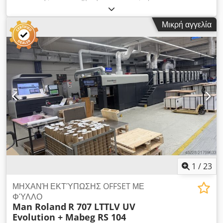
VII AGS/1983 Μέγιστο μέγεθος φύλλου: 1120x1600 mm
Ελάχιστο μέγεθος φύλλου: 600x800 mm Dkedpfxey U Ufds
Μικρή αγγελία
Aaier Εκτύπωση σε 5 χρωματικές ομάδες + 1 ομάδα
διασποράς βερνικιού IR ξήρανση ενυδάτωση με αλκοόλη και
ψύξη Συστήματα ταχείας σύσφιξης πλακών Η μηχανή βρίσκεται
σε πολύ καλή λειτουργική κατάσταση.
1
/
23
ΜΗΧΑΝΉ ΕΚΤΎΠΩΣΗΣ OFFSET ΜΕ
ΦΎΛΛΟ
Man Roland
R 707 LTTLV UV
Evolution + Mabeg RS 104