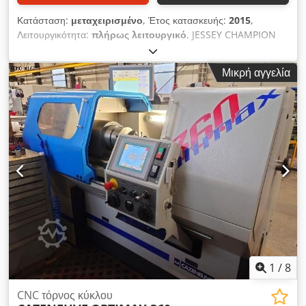
Κατάσταση:
μεταχειρισμένο
, Έτος κατασκευής:
2015
,
Λειτουργικότητα:
πλήρως λειτουργικό
, JESSEY CHAMPION
CP 1540 VS – Στροφείο με οδηγό και αξονικό άξονα
Κατασκευαστής: Jessey Τύπος: Champion CP 1540 VS Έτος
Μικρή αγγελία
κατασκευής: 2015 Csdpfx Aezminusbterf Κατάσταση:
μεταχειρισμένο Περιεχόμενα παράδοσης: - Σύστημα ψύξης -
Φωτιστικό μηχανήματος - Πόδια μηχανήματος - Τεκμηρίωση -
Γνώστης τσόχας - Ψηφιακή οθόνη - MultiFix B Περισσότερες
πληροφορίες κατόπιν αιτήματος.
1
/
8
CNC τόρνος κύκλου