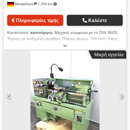
Mindelheim
1.350 km
ατράκτου (TC), μετατροπέας συχνότητας με ηλεκτρική διάταξη
πέδησης (μοντέλα V) - Ανθεκτικά στη στρέψη κρεβάτια
μηχανών από χύτευση ποιότητας MEEHANITE, χωρίς τάσεις
Πληροφορίες τιμής
Καλέστε
ανόπτησης και με πολλαπλές ραβδώσεις για εξαιρετικά ομαλή
λειτουργία - Ηλεκτρικός εξοπλισμός της SIEMENS/SCHNEIDER
Κατάσταση:
καινούργιο
, Μηχανή σύμφωνα με το DIN 8605:
- Προστασία υπερφόρτωσης για το κιβώτιο ταχυτήτων
Τόρνος με αυξημένη ακρίβεια. Πλάτος άκρου: 700 mm Ύψος
τροφοδοσίας - Πλήκτρο παλμού για την κύρια άτρακτο - CE /
αιχμής: 170 mm Διάμετρος κυκλοφορίας πάνω από το κρεβάτι:
IEC καθώς και γερμανική τεκμηρίωση και γερμανικό σέρβις
340 mm Διάμετρος κυκλοφορίας πάνω από επίπεδη ολίσθηση:
Βασικός εξοπλισμός (στάνταρ αξεσουάρ): - Βάση μηχανήματος
Μικρή αγγελία
190 mm Πλάτος κρεβατιού: 260 mm Πλάτος διαδρομής: 600
με πίσω πλευρά προστασίας από πιτσιλιές: Βάση
mm Διαδρομή διαδρομής αλλαγής διαδρομής: 220 mm
μηχανήματος με πίσω πλευρά προστασίας από πιτσιλιές -
Διαφάνεια: 410 mm Πλάτος πλάτους πλάτους: 150 mm
Τσοκ τόρνου 3 σιαγόνων - χαλύβδινο στήριγμα 4 πτυχών -
Πλάτος διαμήκους οδηγού: 380 mm Διατομή στρεφόμενης
Πεντάλ ποδιού με μηχανικό φρένο - Συσκευή ψυκτικού υγρού -
σμίλης: 20x20 mm Κέντρο περιστροφής απόστασης - Πάνω
Προστατευτικό τσοκ και κάλυμμα ατράκτου σύμφωνα με τα
διαφάνεια: 34 mm άξονας: Σύνδεση με άξονα DIN 55029
ευρωπαϊκά πρότυπα ασφαλείας CE - 1 Σταθερό κεντρικό
(Camlock): S 5 Διάμετρος οπής: 50 mm Εσωτερικός κώνος
σημείο για την κύρια άτρακτο - 1 Σταθερό κεντρικό σημείο MK3
σύμφωνα με DIN 7178: 1:22 Διάμετρος ατράκτου στο
- 1 Έκθεση δοκιμής - Διατάξεις ασφαλείας και ηλεκτρικός
μπροστινό έδρανο: διαμ. 70 mm Μέγιστη διάμετρος τσοκ: 200
εξοπλισμός σύμφωνα με το CE - Μειωτικό χιτώνιο για την κύρια
mm Μέγ. Διαμέτρημα πλύσης: 200 mm Ταχύτητες ατράκτου:
άτρακτο Εργαλείο χειρισμού Διαθέσιμες επιλογές για αυτόν τον
40-3000 σ.α.λ. Ταχύτητα στροφών: Αθόρυβη μηχανική
τόρνο: - Ψηφιακή ένδειξη 3 αξόνων - Σύστημα υποδοχών
ταχύτητα: 4 Κύρια μετάδοση: Ισχύς στο 40% ED: 5,3 kW
γρήγορης αλλαγής Multifix Διατίθεται επίσης ως έκδοση με
Μέγιστη ονομαστική ροπή στρέψης: 640 Nm Τροφοδοσία: 20