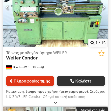
kW -Τάση: 400 V / 3 φάσεις -Τύπος συγκράτησης της ουράς:
MK3 -Τύπος συγκράτησης του άξονα: MK5 -Φωτιστικό
εργασίας -Τρίσπινδος σφιγκτήρας -13x δίσκοι πίεσης/δίσκοι
σύμπλεξης -Multifix με 1 στήριγμα από ατσάλι -Πόδια μηχανής
-Προστατευτικό σφιγκτήρα Διαστάσεις: ΜxΠxΥ 1,9x0,7x1,5
μέτρα / Βάρος 700 kg
1
/
15
Τόρνος με οδηγό/σύρτηρα WEILER
Weiler
Condor
Bruchsal
1.538 km
Πληροφορίες τιμής
Καλέστε
Κατάσταση:
έτοιμο προς χρήση (μεταχειρισμένο)
, Στρόμχος
L & Z WEILER Condor -Οδηγοί σε καλή κατάσταση
-Προαιρετική ψηφιακή ένδειξη 3 αξόνων -Ύψος κέντρων 165
mm -Διάμετρος περιστροφής πάνω από το τραπέζι 330 mm
Μικρή αγγελία