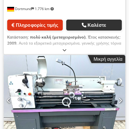
Dortmund
1.776 km
Πληροφορίες τιμής
Καλέστε
Κατάσταση:
πολύ καλή (μεταχειρισμένο)
, Έτος κατασκευής:
2009
, Αυτά τα εξαιρετικά μεταχειρισμένα, γενικής χρήσης τόρνα
προέρχονται από ένα εκπαιδευτικό κέντρο και πωλούνται λόγω
αναδιοργάνωσης. Διατίθενται 3 όμοια τόρνα. Csdpfjziuybox
Μικρή αγγελία
Abtorf Μέγιστο ύψος στροφάλου: 180 mm Μέγιστο άνοιγμα
μεταξύ των κέντρων: 1000 mm Μέγιστη διάμετρος
περιστροφής πάνω από το έδρανο: 360 mm Μέγιστη
διάμετρος περιστροφής πάνω από το καρέκλι: 250 mm Πλάτος
εδράνου: 190 mm Διάμετρος οπής του άξονα: 42 mm Τύπος
υποδοχής άξονα σύμφωνα με το πρότυπο DIN 55027:
Μέγεθος 5 Εύρος ταχύτητας περιστροφής, 16 βαθμίδες: 33 –
2000 στροφές/λεπτό Ταχύτητες κοπής, 13 διαμήκεις: 0,03 –
0,4 mm/στροφή Αντίστοιχα, 13 εγκάρσιες: 0,01 – 0,13 mm/
στροφή 27 μετρικά σπειρώματα: 0,2 – 7 mm 36 σπειρώματα
Whitworth: 4 – 72 σπειρώματα/ίντσα 18 σπειρώματα με βάση
το μέτρο: 0,3 – 3,5 μέτρα 21 σπειρώματα με βάση τον