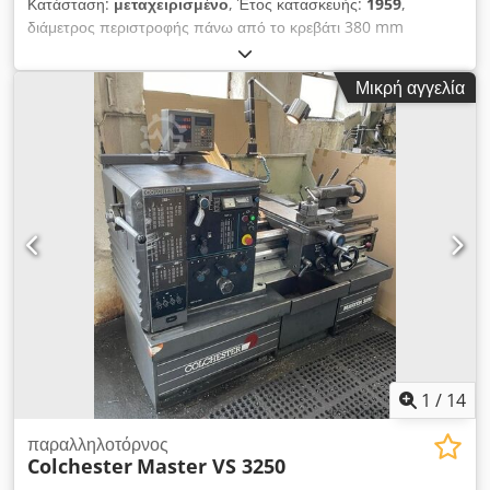
Κατάσταση:
μεταχειρισμένο
, Έτος κατασκευής:
1959
,
διάμετρος περιστροφής πάνω από το κρεβάτι 380 mm
διάμετρος περιστροφής πάνω στη βάση 215 mm μήκος
στροφής 1000 mm Crodpfx Aovwgmasbtjf Βάρος μηχανής
Μικρή αγγελία
περίπου 1800 kg Απαίτηση χώρου περίπου 2,7 x 1,2 x 1 m Ο
τόρνος L&Z είναι σε καλή κατάσταση. Εύρος παράδοσης,
συμπεριλαμβανομένων εκτεταμένων αξεσουάρ και ντουλαπιών
- Τσοκ 3 σιαγόνων - Πρόσοψη 4 σιαγόνων - στεφάνη
1
/
14
παραλληλοτόρνος
Colchester
Master VS 3250