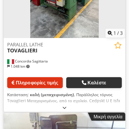
1
/
3
PARALLEL LATHE
TOVAGLIERI
Concordia Sagittaria
1.048 km
Πληροφορίες τιμής
Καλέστε
Κατάσταση:
καλή (μεταχειρισμένη)
, Παράλληλος τόρνος
Tovaglieri Μεταχειρισμένος, από το σχολείο. Cedpskt U E Isfx
Abtorf Πολύ καλή κατάσταση. Ύψος κέντρων : mm 180.
Απόσταση μεταξύ των κέντρων : mm 700. Πέρασμα ράβδου:
Μικρή αγγελία
mm 45 Παρεχόμενα εξαρτήματα Αρ. 4 διαθέσιμα εκτός από τα
πωλούμενα