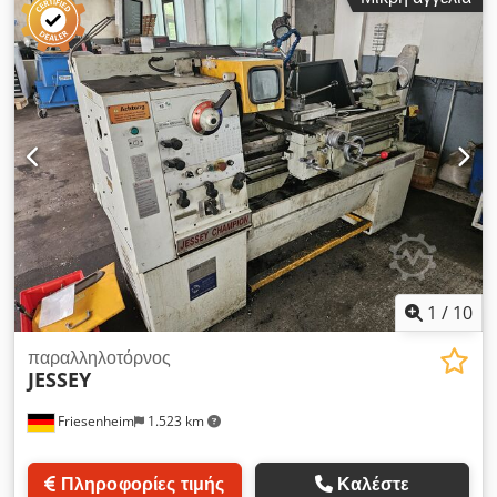
-Απόσταση μεταξύ κέντρων 800 mm -Εύρος ταχύτητας
περιστροφής 28-2800 σ.α.λ. -Αυτόματη κατά μήκος/διαμήκης
και εγκάρσια τροφοδοσία -Διάμετρος οπής άξονα περίπου 40
mm Crsdpfxjzta Dms Abtof -Κοπή σπειρωμάτων / μετρικό /
ίντσες κ.λπ. -Σύστημα γρήγορης σύσφιξης -Τσόχα τεσσάρων
γνάθων -Βασική βάση Multifix -Προστατευτική ασπίδα για τα
υπολείμματα κατεργασίας -Διακόπτης έκτακτης ανάγκης /
απενεργοποίηση -Τεκμηρίωση Διαστάσεις: Μ x Π x Υ 2,0 x 0,8
x 1,6 μέτρα / Βάρος 850 κιλά
1
/
10
παραλληλοτόρνος
JESSEY
Friesenheim
1.523 km
Πληροφορίες τιμής
Καλέστε