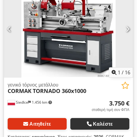
-Ταχύτητες ατράκτου 15 - 2000 στροφές/λεπτό -Αυτόματη
τροφοδοσία κατά μήκος/εγκάρσια -Κοπή σπειρωμάτων /
Μετρικό / Αυτοκρατορικό / Μοναδιαίο / Διαμετρικό -Ηλεκτρική
προστασία τσοκ -2x κουμπί έκτακτης ανάγκης / διακοπής
λειτουργίας -Multifix με εξαρτήματα -Τσοκ με τέσσερις γνάθους
- Röhm -Πίσω προστατευτική ασπίδα για τη συλλογή
θραυσμάτων -Σύστημα ψύξης -Πολύ καλή κατάσταση,
διατηρημένο στην αρχική του μορφή -Τεκμηρίωση Crjdpfx
Abozq Dkletef Διαστάσεις: Μ x Π x Υ 2,3 x 1,2 x 1,7 μέτρα /
Βάρος 1600 kg Επιφυλάσσουμε το δικαίωμα διόρθωσης τυχόν
λαθών / σφαλμάτων κατά την εισαγωγή δεδομένων.
1
/
16
γενικό τόρνος μετάλλου
CORMAK
TORNADO 360x1000
3.750 €
Siedlce
1.456 km
σταθερή τιμή συν ΦΠΑ
Αιτηθείτε
Καλέστε
Κατάσταση:
καινούργιο
, Έτος κατασκευής:
2026
, CORMAK