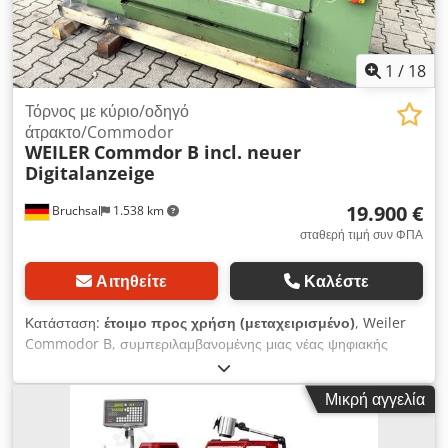
περιστρεφόμενη κεφαλή τύπου Multifix - Δεξαμενή ψυκτικού
υγρού - Τσοκ 3 γνάθων Crsdpfozqgyvex Abtsf
1
/
18
Τόρνος με κύριο/οδηγό
άτρακτο/Commodor
WEILER
Commdor B incl. neuer
Digitalanzeige
19.900 €
Bruchsal
1.538 km
σταθερή τιμή συν ΦΠΑ
Αιτηθείτε
Καλέστε
Κατάσταση:
έτοιμο προς χρήση (μεταχειρισμένο)
, Weiler
Commodor B, συμπεριλαμβανομένης μιας νέας ψηφιακής
οθόνης 3 αξόνων, προερχόμενης από εκπαιδευτικό ίδρυμα.
-Σήμανση GS -Ψηφιακή οθόνη 3 αξόνων – ΚΑΙΝΟΥΡΓΙΑ
Μικρή αγγελία
-Μέγιστο ύψος κέντρου 180 mm -Μέγιστη απόσταση μεταξύ
κέντρων 1000 mm -Διάμετρος οπής ατράκτου 56 mm