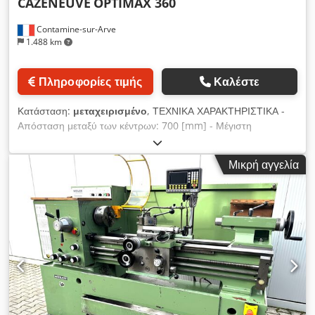
CAZENEUVE
OPTIMAX 360
Contamine-sur-Arve
1.488 km
Πληροφορίες τιμής
Καλέστε
Κατάσταση:
μεταχειρισμένο
, ΤΕΧΝΙΚΑ ΧΑΡΑΚΤΗΡΙΣΤΙΚΑ -
Απόσταση μεταξύ των κέντρων: 700 [mm] - Μέγιστη
διάμετρος στο τραπέζι εργασίας: 380 [mm] - Επεξεργάσιμη
διάμετρος μεταξύ των κέντρων: 200 [mm] - Διαδρομή άξονα
Μικρή αγγελία
X/Z: 180 / 610 [mm] ΚΥΡΙΑ ΑΤΡΑΚΤΟΣ - Κώνος άτρακτου: A1-
6" - Διάμετρος οπής άτρακτου: 54 [mm] - Ταχύτητα άτρακτου:
0 - 3000 [στρ./λεπτό] - Ισχύς κινητήρα άτρακτου: 11 [kW] -
ΟΥΡΑ - Τύπος κώνου: CM4 - Διάμετρος ούρας: 60 [mm] -
Διαδρομή ούρας: 140 [mm] ΗΛΕΚΤΡΙΚΗ ΠΑΡΟΧΗ - Τάση
παροχής: 400 [V] ΒΑΡΟΣ ΚΑΙ ΔΙΑΣΤΑΣΕΙΣ - Απαιτούμενος
χώρος: 1.950 x 1.320 [mm] - Ύψος μηχανήματος: 1.820 [mm]
- Βάρος μηχανήματος: 2.000 [kg] ΠΡΟΣΘΕΤΙΚΟΣ
ΕΞΟΠΛΙΣΜΟΣ - CNC SIEMENS (Συστήματος αριθμητικής
εντολής) - Οθόνη ελέγχου LCD - Γρήγορη αλλαγή εργαλείων,