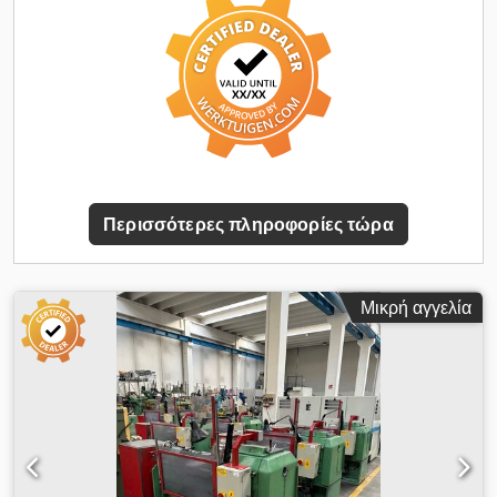
Uqsfx Abtorf -Τσόχες σύσφιξης - Σύστημα γρήγορης σύσφιξης
τύπου 173 E, συμπεριλαμβανομένων 16 τσόχων σύσφιξης
-Σύστημα Multifix με εξαρτήματα -Γρανάζια αλλαγής
-Εργαλειοθήκη με διάφορα εργαλεία -Πόδια μηχανήματος -Πίσω
ασπίδα για τη συλλογή πριονιδιών -Τσοκ και περιστρεφόμενη
μύτη -Φωτιστικό εργασίας -Τεκμηρίωση Διαστάσεις: ΜxΠxΥ
1,6x0,7x1,6 μέτρα / Βάρος 950kg Διατηρούμε το δικαίωμα
τροποποίησης λόγω τυπογραφικών/διορθωτικών σφαλμάτων.
Περισσότερες πληροφορίες τώρα
Μικρή αγγελία