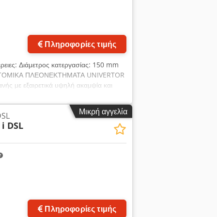
 άτρακτος A6 σύμφωνα με το DIN 55026 ·
Πληροφορίες τιμής
μέρειες: Διάμετρος κατεργασίας: 150 mm
ΚΑΙΝΟΤΟΜΙΚΑ ΠΛΕΟΝΕΚΤΗΜΑΤΑ UNIVERTOR
ανής με εξαιρετικά υψηλή ακαμψία και
καλούπι · Γραμμικές οδηγοί σε όλες τις
ηγοί και μονάδες προώθησης εντοπίζονται
Μικρή αγγελία
DSL
συστήματα μέτρησης διαδρομής σε όλους
i DSL
αμική σε όλους τους άξονες της μηχανής
ατράκτου με κορυφαίες τιμές
 της ατράκτου τόρνου σε περίπτωση
ονάδας χειρισμού (διπλός άξονας με
 · Διαθέσιμη διεπαφή εργαλειοφορέα VDI
Πληροφορίες τιμής