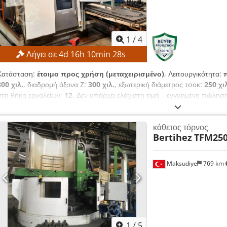
1
/
4
Λήγει σε
4
d
16
h
10
min
26
s
Κατάσταση:
έτοιμο προς χρήση (μεταχειρισμένο)
, Λειτουργικότητα:
800 χιλ.
, διαδρομή άξονα Z:
300 χιλ.
, εξωτερική διάμετρος τσοκ:
250 χι
στη θήκη εργαλείων:
12
, Δεν υπάρχει ελάχιστη τιμή – εγγυημένη πώλ
ΛΕΠΤΟΜΕΡΕΙΕΣ Διαδρομή άξονα X: 800 mm Διαδρομή άξονα Z: 300 m
άξονα: 170 h5 Διάμετρος άξονα στο μπροστινό ρουλεμάν: 120 mm Διά
κάθετος τόρνος
θέσεων εργαλείων: 12 Crsdpfx Aezpxf Usnkef ΕΞΟΠΛΙΣΜΟΣ Άξονας C
Bertihez
TFM25
Maksudiye
769 km
1
/
5