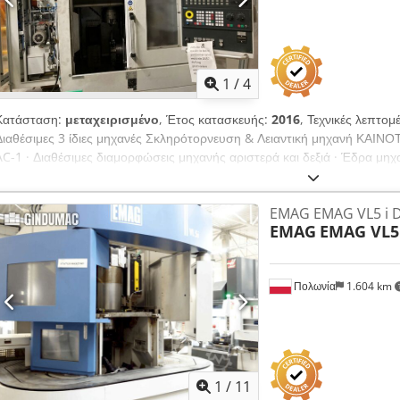
μονάδας χειρισμού (διπλός άξονας με περιστρεφόμενη μονάδα) · Κύρια
Διαθέσιμη διεπαφή εργαλειοφορέα VDI ή Capto
1
/
4
Κατάσταση:
μεταχειρισμένο
, Έτος κατασκευής:
2016
, Τεχνικές λεπτο
Διαθέσιμες 3 ίδιες μηχανές Σκληρότορνευση & Λειαντική μηχανή 
AC-1 · Διαθέσιμες διαμορφώσεις μηχανής αριστερά και δεξιά · Έδρα μηχ
βελτιστοποιημένες ιδιότητες απόσβεσης μέσω παραμένουσας άμμου στο 
άξονες με υψηλή ακρίβεια και τάξη προφόρτισης · Όλες οι γραμμικές οδ
EMAG EMAG VL5 i 
προστατευμένες από τα ρινίσματα εκτός του χώρου εργασίας · Άμεσα 
EMAG
EMAG VL5 
τους άξονες κατεργασίας (οπτικές βαθμονομημένες ράβδοι) · Υψηλή δυν
· Βέλτιστη αποβολή ρινισμάτων προς τα κάτω · Ιδία κατασκευή τόρνων 
ομοκεντρικότητας και επιπεδότητας · Εύκολη τοποθέτηση και αφαίρεση
Πολωνία
1.604 km
επισκευής · Συμπαγές αποτύπωμα τοποθέτησης μέσω ενσωματωμένης μ
περιστρεφόμενη μονάδα) · Κύρια άτρακτος A6 σύμφωνα με το DIN 55026
ή Capto Cjdezq Aw Dspfx Anksrf
1
/
11