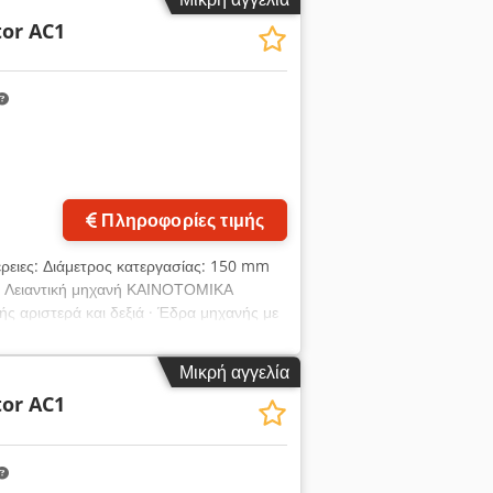
 - Αναβάθμιση το 2007 ►
tor AC1
ενος μηχανισμός εργαλείων ►
ή κατάσταση και χρησιμοποιήθηκε για
 2007, η εταιρεία Maschinenbau HELLWIG
 αυτής της γενικής ανακαίνισης, το
Πληροφορίες τιμής
μέρειες: Διάμετρος κατεργασίας: 150 mm
 & Λειαντική μηχανή ΚΑΙΝΟΤΟΜΙΚΑ
αριστερά και δεξιά · Έδρα μηχανής με
 μέσω παραμένουσας άμμου στο καλούπι ·
ισης · Όλες οι γραμμικές οδηγοί και
Μικρή αγγελία
τός του χώρου εργασίας · Άμεσα
tor AC1
ικές βαθμονομημένες ράβδοι) · Υψηλή
άτων προς τα κάτω · Ιδία κατασκευή
ς · Εύκολη τοποθέτηση και αφαίρεση της
ποθέτησης μέσω ενσωματωμένης