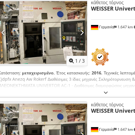
κάθετος τόρνος
σύσφιξης - Υποδοχή εργαλείων CAPTO 6 - Ηλεκτρικό χειροκίνητο τροχό
WEISSER
Univer
ΠΕΡΙΛΑΜΒΑΝΕΙ Σύστημα μεταφοράς γκορστών Τετραπλός περιστρεφόμ
ΠΕΡΙΓΡΑΦΗ Csdpfx Anoztc Unjksrf Το μηχάνημα βρίσκεται σε πολύ καλ
την σκληρή κατεργασία κυλινδρικών ρουλεμάν διαμέτρου 4 μέτρων. Το
Γερμανία
1.647 km
πραγματοποίησε μηχανική ανακαίνιση του μηχανήματος. Κατά τη διάρκεια
σύστημα ελέγχου αναβαθμίστηκε σε ένα SIEMENS 840 Powerline.
1
/
3
Κατάσταση:
μεταχειρισμένο
, Έτος κατασκευής:
2016
, Τεχνικές λεπτο
Cjdpfx Anezq Aw Rokerf Διαθέσιμες 3 ίδιες μηχανές Σκληρότορνευση
ΠΛΕΟΝΕΚΤΗΜΑΤΑ UNIVERTOR AC-1 · Διαθέσιμες διαμορφώσεις μηχανής 
εξαιρετικά υψηλή ακαμψία και βελτιστοποιημένες ιδιότητες απόσβεσης
Γραμμικές οδηγοί σε όλες τις άξονες με υψηλή ακρίβεια και τάξη προφόρτ
κάθετος τόρνος
μονάδες προώθησης εντοπίζονται προστατευμένες από τα ρινίσματα εκ
WEISSER
Univer
συστήματα μέτρησης διαδρομής σε όλους τους άξονες κατεργασίας (οπτ
δυναμική σε όλους τους άξονες της μηχανής · Βέλτιστη αποβολή ρινισμ
τόρνων ατράκτου με κορυφαίες τιμές ομοκεντρικότητας και επιπεδότητα
Γερμανία
1.647 km
ατράκτου τόρνου σε περίπτωση επισκευής · Συμπαγές αποτύπωμα το