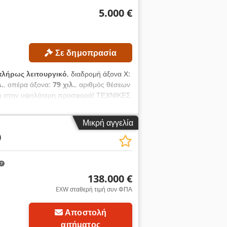
5.000 €
Σε δημοπρασία
πλήρως λειτουργικό
, διαδρομή άξονα Χ:
λ.
, οπέρα άξονα:
79 χιλ.
, αριθμός θέσεων
ηση στην υψηλότερη προσφορά! ΤΕΧΝΙΚΕΣ
m Διάμετρος τσόκας: 250 mm Κεφαλή
μετρος οπής άξονα: 79 mm Αριθμός
Μικρή αγγελία
0
138.000 €
EXW σταθερή τιμή συν ΦΠΑ
Αποστολή
αιτήματος