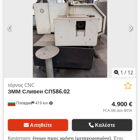
1
/
12
τόρνος CNC
ЗММ Сливен
СП586.02
4.900 €
Пловдив
419 km
FCA VB συν ΦΠΑ
Αιτηθείτε
Καλέστε
Κατάσταση:
έτοιμο προς χρήση (μεταχειρισμένο)
, Έτος