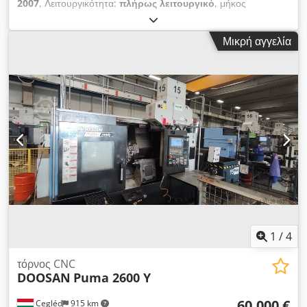
2007
, Λειτουργικότητα:
πλήρως λειτουργικό
, μήκος
τόρνευσης:
1.250 χιλ.
, διαμέτρος τορναρίσματος:
500 χιλ.
, Το
μηχάνημα φυλάσσεται στην αποθήκη μας στη Φιλιππούπολη,
Μικρή αγγελία
Βουλγαρία Dkjdpfsyrd Iujx Ab Ser Το μηχάνημα διαθέτει
λειτουργία άξονα C Μήκος κατεργασίας 1250 mm Σύστημα
ελέγχου Fanuc ΣΤΙΣ ΑΠΟΘΗΚΕΣ ΜΑΣ ΔΙΑΘΕΤΟΥΜΕ: *
Οριζόντια κέντρα κατεργασίας * CNC τόρνοι 2 αξόνων * CNC
τόρνοι 2 αξόνων + άξονας C * CNC τόρνοι 2 αξόνων + άξονας
C + άξονας Y * CNC κέντρα κοχλιοτομής * CNC κάθετα κέντρα
κατεργασίας 100% ιδιόκτητες, πάνω από 50 εργαλειομηχανές
CNC σε απόθεμα! Είμαστε στη διάθεσή σας για τυχόν απορίες
σας CNC World Machine LTD
1
/
4
τόρνος CNC
DOOSAN
Puma 2600 Y
60.000 €
Cegléd
915 km