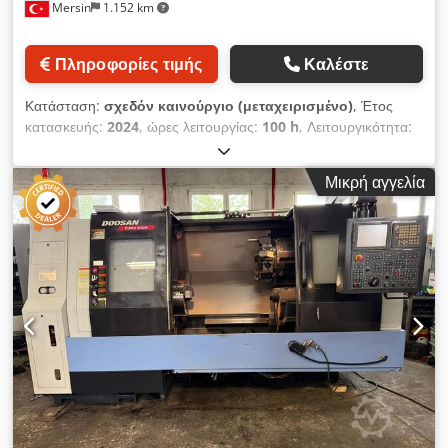
Mersin
1.152 km
Πληροφορίες τιμής
Καλέστε
Κατάσταση:
σχεδόν καινούργιο (μεταχειρισμένο)
, Έτος
κατασκευής:
2024
, ώρες λειτουργίας:
100 h
, Λειτουργικότητα:
πλήρως λειτουργικό
, DN Solutions LYNX 2100LC – Μοντέλο
2024 Dedpfxszpfi Hj Ab Sskr Έτος κατασκευής: 2024
Μικρή αγγελία
Υδραυλικό τσοκ 10 ιντσών Κέντρο τόρνευσης CNC 2 αξόνων
Σερβοτουρέτα με 10 θέσεις Σύστημα ελέγχου CNC FANUC i
Plus Μέγιστη διάμετρος τόρνευσης: Ø350 mm Μέγιστο μήκος
τόρνευσης: 537 mm Ταχύτητα κύριου άξονα: 3.500 στροφές
ανά λεπτό Κινητήρας κύριου άξονα: 18,5 kW Μέγιστη ροπή
άξονα: 269 Nm Διαδρομή άξονα X: 205 mm Διαδρομή άξονα Z:
560 mm Ταχεία κίνηση: 30 m/λεπτό (άξονας X), 36 m/λεπτό
(άξονας Z) Μεταφορέας ροκανιδιών Συμπαγές μηχάνημα
υψηλής ακαμψίας Ιδανικό για εφαρμογές βαριάς χρήσης Κατά
προσέγγιση βάρος μηχανήματος: 3.450 kg