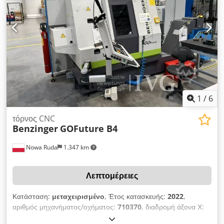
τεμαχίων • Τάση τροφοδοσίας: 3/PE ~ 400 V • Συχνότητα: 50 /
60 Hz • Ρεύμα λειτουργίας (IB): 63 A • Ονομαστικό ρεύμα (IN):
80 A • Τσοκ για τη συγκράτηση • Σύστημα εξαγωγής σκόνης
Προαιρετικός εξοπλισμός: • Αυτόματος τροφοδότης ράβδων •
Συσκευή συλλογής τεμαχίων • Περιστροφικό εργαλειοθέσιο με
κινούμενα εργαλεία • Μεταφορέας ροκανιδιών • Πίσω κέντρο
Τεχνικές προδιαγραφές Dkodpezlqycofx Ab Sjr Αντίθετος
άξονας: Όχι Κινούμενα εργαλεία: Ναι Μέγεθος κώνου: VDI 50
1
/
6
τόρνος CNC
Benzinger
GOFuture B4
Nowa Ruda
1.347 km
Λεπτομέρειες
Κατάσταση:
μεταχειρισμένο
, Έτος κατασκευής:
2022
,
αριθμός μηχανήματος/οχήματος:
710370
, διαδρομή άξονα Χ:
180 χιλ.
, Τεχνικά χαρακτηριστικά μηχανήματος Dkedpfjzgrw