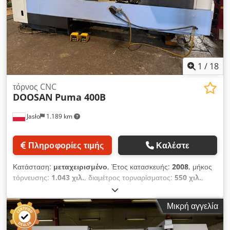
δοχείο και αντλία Dksdpfx Aozk Hikob Ssr Τεχνική τεκμηρίωση
1
/
18
τόρνος CNC
DOOSAN
Puma 400B
Jasło
1.189 km
Πληροφορίες τιμής
Καλέστε
Κατάσταση:
μεταχειρισμένο
, Έτος κατασκευής:
2008
, μήκος
τόρνευσης:
1.043 χιλ.
, διαμέτρος τορναρίσματος:
550 χιλ.
,
οπέρα άξονα:
116 χιλ.
, μέγιστη ταχύτητα ατράκτου:
2.000
στρ./λ.
, CNC τόρνος 2 αξόνων Doosan Puma 400B έτος 2008
Μικρή αγγελία
Fanuc 21iTB με Manual Guide Dksdpjzh Uq Dsfx Ab Ser
Μέγιστη διάμετρος τόρνευσης: 550 mm Μέγιστο μήκος