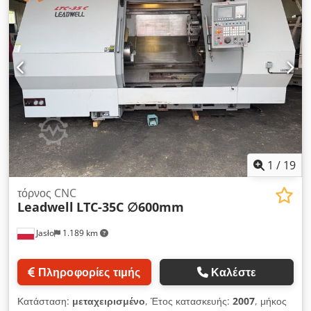
τόρνευσης: 1043 mm Διαδρομή άξονα Z: -1100 mm Τσοκ: 380
mm Διάμετρος διόδου ατράκτου: 116,5 mm Μέγιστες στροφές
ατράκτου: 2000 Κιβώτιο ταχυτήτων ατράκτου: χαμηλή/υψηλή
ταχύτητα Πύργος για 10 εργαλεία Κοντρολέρες SMW
autoblock, διάμετρος 30–245 mm Ανιχνευτή μέτρησης
Αντιστήριξη Μεταφορέας ρινισμάτων με δεξαμενή και αντλία
Τεκμηρίωση
1
/
19
τόρνος CNC
Leadwell
LTC-35C ∅600mm
Jasło
1.189 km
Πληροφορίες τιμής
Καλέστε
Κατάσταση:
μεταχειρισμένο
, Έτος κατασκευής:
2007
, μήκος