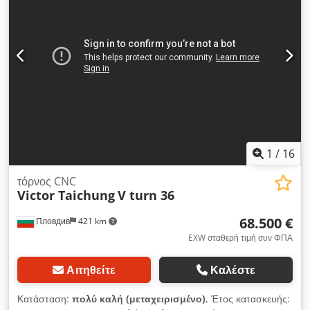
1
/
16
τόρνος CNC
Victor Taichung
V turn 36
68.500 €
Пловдив
421 km
EXW σταθερή τιμή συν ΦΠΑ
Αιτηθείτε
Καλέστε
Κατάσταση:
πολύ καλή (μεταχειρισμένο)
, Έτος κατασκευής: