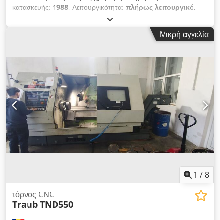
κατασκευής:
1988
, Λειτουργικότητα:
πλήρως λειτουργικό
,
μήκος τόρνευσης:
1.500 χιλ.
, διαμέτρος τορναρίσματος:
580
χιλ.
, διαδρομή άξονα Χ:
500 χιλ.
, διαδρομή άξονα Z:
600 χιλ.
,
Μικρή αγγελία
ισχύς κινητήρα ατράκτου:
15.000 W
, είδος εισερχόμενου
ρεύματος:
τριφασικός
, CNC τόρνος ZMM Sliven SP586.02,
μέγιστη διάμετρος κατεργασίας 580 mm, μέγιστο μήκος
κατεργασίας 1500 mm, διαδρομή άξονα X 500 mm, διαδρομή
άξονα Z 600 mm, κινητήρας ατράκτου 15 kW, παροχή
ρεύματος 380 V. Dsdpozim Ttjfx Ab Sokr
1
/
8
τόρνος CNC
Traub
TND550