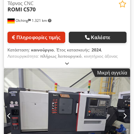
Τόρνος CNC
ROMI
C570
Olching
1.321 km
Πληροφορίες τιμής
Καλέστε
Κατάσταση:
καινούργιο
, Έτος κατασκευής:
2024
,
Λειτουργικότητα:
πλήρως λειτουργικό
, κινητήριος άξονας
Ταχύτητα: 3.000 σ.α.λ Ισχύς: 11 kW Ροπή: 320 Nm Διάμετρος
τσοκ: 260 mm Διάμετρος ατράκτου: 65 mm Μύτη ατράκτου:
Μικρή αγγελία
A2-6'' Χώρος εργασίας Κεντρική απόσταση: 1.500 χλστ
Κεντρικό ύψος: 290 χλστ Διάμετρος πάνω από το κρεβάτι: 570
mm Διάμετρος πάνω από τον φορέα: 510 mm σύστημα
εργαλείων Περίστροφο: PARAT κεφαλή πυργίσκου 4
κατευθύνσεων RD 3 ουρά Dksdpfsup Slbox Ab Sor
Τεχνολογία: εγχειρίδιο Σημείο κεντραρίσματος: MK-4 (τρέξιμο)
εξοπλισμός Διαχείριση τσιπ: δίσκος τσιπ Παροχή ψυκτικού:
αντλία ψυκτικού 7 bar