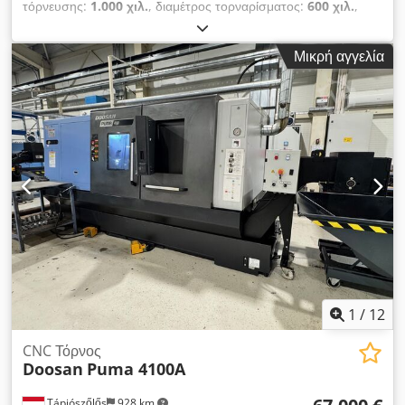
τόρνευσης:
1.000 χιλ.
, διαμέτρος τορναρίσματος:
600 χιλ.
,
οπέρα άξονα:
115 χιλ.
, μέγιστη ταχύτητα ατράκτου:
2.000
στρ./λ.
, Τόρνος CNC 2 αξόνων Leadwell LTC-35C Έτος
Μικρή αγγελία
κατασκευής 2007, Ταϊβάν Fanuc OiTC Μέγ. στροφές ατράκτου
2000rpm Σασμάν ταχυτήτων low/high Τσοκ 380mm
Διάμετρος περάσματος ατράκτου 115mm Dksdpszh Iwqsfx
Ab Ssr Μέγ. διάμετρος τόρνευσης 600mm Μήκος τόρνευσης
1000mm Διαδρομή άξονα Z 1100mm Αντιστήριγμα (κορμός)
Κεφαλή για 12 εργαλεία Με τη μηχανή: - Τεκμηρίωση -
Απορριπτήρας ρινισμάτων - Δοχείο συλλογής με αντλία -
Παλέτα με εργαλεία
1
/
12
CNC Τόρνος
Doosan
Puma 4100A
Tápiószőlős
928 km