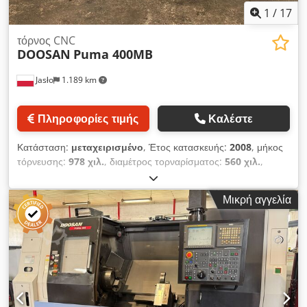
1
/
17
τόρνος CNC
DOOSAN
Puma 400MB
Jasło
1.189 km
Πληροφορίες τιμής
Καλέστε
Κατάσταση:
μεταχειρισμένο
, Έτος κατασκευής:
2008
, μήκος
τόρνευσης:
978 χιλ.
, διαμέτρος τορναρίσματος:
560 χιλ.
,
οπέρα άξονα:
117 χιλ.
, μέγιστη ταχύτητα ατράκτου:
2.000
στρ./λ.
, Τορνευτικό κέντρο CNC 3 αξόνων Doosan Puma
Μικρή αγγελία
400MB Άξονας C με δυνατότητα κίνησης εργαλείων Έτος
κατασκευής: 2008 Σύστημα ελέγχου Fanuc 21iTB με
χειροκίνητο οδηγό Μέγιστη διάμετρος τόρνευσης: 560mm
Μέγιστο μήκος τόρνευσης: 980mm Διαδρομή άξονα Z:
-1100mm Τσόκα: 380mm Διάμετρος άξονα: 116,5mm
Μέγιστες στροφές άξονα: 2000 Μετάδοση άξονα: χαμηλή/
υψηλή ταχύτητα Κεφαλή για 12 εργαλεία BMT 75 Αισθητήρας
μέτρησης Ουρά Σύστημα απομάκρυνσης γκορτζολιών με