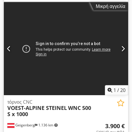
Eox Ab Sor • Έτος κατασκευής: 2022 • Αριθμός σειράς:
Μικρή αγγελία
710370 Διαδρομές κίνησης • Άξονας X: 180 mm • Άξονας Z1:
260 mm • Άξονας Z2: 292 mm Σύστημα εργαλείων •
Αυτόματος αλλαγέας εργαλείων: 12 θέσεων • Υποδοχή
εργαλείου: VDI 25 Πρόσθετα εξαρτήματα • Φίλτρο πεπιεσμένου
αέρα GÖRING DSL 02D-SF-2-MBL, ονομαστική παροχή
περίπου 900 m³/h • Μονάδα ψύξης HYDAC RFCS-AH-030,
έτος κατασκευής 2021, αριθμός σειράς 2300040370 •
Υδραυλική μονάδα KNOLL TG 30-04/07533-1, έτος
κατασκευής 2022, αριθμός σειράς 1570792 • Υδραυλική
μονάδα ψύξης BKW ET22V-134-B-DI, έτος κατασκευής 2022,
αριθμός σειράς 834179 • Μεταφορέας γρεζιών KNOLL 320 S-
1/225, έτος κατασκευής 2022, αριθμός σειράς 2204044
1
/
20
τόρνος CNC
VOEST-ALPINE STEINEL
WNC 500
S x 1000
3.900 €
Geigenberg
1.136 km