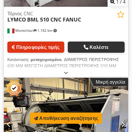
1
/
4
Τόρνος CNC
LYMCO
BML 510 CNC FANUC
Montichiari
1.182 km
Πληροφορίες τιμής
Καλέστε
Κατάσταση:
μεταχειρισμένο
, ΔΙΆΜΕΤΡΟΣ ΠΕΡΙΣΤΡΟΦΉΣ
630 MM ΜΈΓΙΣΤΗ ΔΙΆΜΕΤΡΟΣ ΠΕΡΙΣΤΡΟΦΉΣ 510 MM
ΜΈΓΙΣΤΟ ΜΉΚΟΣ ΠΕΡΙΣΤΡΟΦΉΣ 1578 MM ΚΛΊΣΗ
ΤΡΑΠΕΖΙΟΎ 45 ° ΜΈΓΙΣΤΗ ΔΙΑΔΡΟΜΉ ΤΟΥ ΆΞΟΝΑ X 1590
Μικρή αγγελία
MM ΜΈΓΙΣΤΗ ΔΙΑΔΡΟΜΉ ΆΞΟΝΑ Z 290 MM ΒΡΟΧΉ 20
M/MIN ΔΙΈΛΕΥΣΗ ΡΆΒΔΟΥ 105 MM ΣΎΝΔΕΣΗ ΜΎΤΗΣ
ΑΤΡΆΚΤΟΥ ASA A2-8 ΙΣΧΎΣ ΚΙΝΗΤΉΡΑ ΑΤΡΆΚΤΟΥ 18,5 - 22
KW ταχύτητα ατράκτου 2500 στροφές ανά λεπτό ΔΙΆΜΕΤΡΟΣ
ΧΙΤΩΝΊΟΥ ΟΥΡΑΊΟΥ ΥΠΟΣΤΡΏΜΑΤΟΣ 125 MM Dsdpjrzt
Iqsfx Ab Sokr ΔΙΑΔΡΟΜΉ ΟΥΡΑΊΟΥ ΥΠΟΣΤΡΏΜΑΤΟΣ 1590
Αποθήκευση αναζήτησης
MM ΠΡΟΣΑΡΜΟΓΉ ΠΈΝΝΑΣ CM 5 ΔΙΑΔΡΟΜΉ ΠΈΝΝΑΣ
120 MM CNC FANUC Oi-TC ΠΥΡΓΊΣΚΟΣ ΕΡΓΑΛΕΊΩΝ 12