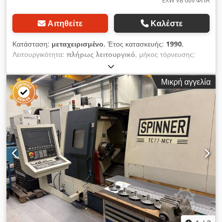
EXW VB συν ΦΠΑ
Αιτηθείτε
Καλέστε
Κατάσταση:
μεταχειρισμένο
, Έτος κατασκευής:
1990
,
Λειτουργικότητα:
πλήρως λειτουργικό
, μήκος τόρνευσης:
1.000 χιλ.
, διαμέτρος τορναρίσματος:
500 χιλ.
, μέγιστη
ταχύτητα ατράκτου:
2.500 στρ./λ.
, ισχύς κινητήρα ατράκτου:
Μικρή αγγελία
37 W
, ροπή στρέψης:
1.450 Nm
, εξωτερική διάμετρος τσοκ:
315 χιλ.
, Εξοπλισμός:
ταχύτητα περιστροφής απείρως
μεταβαλλόμενη, τεκμηρίωση / εγχειρίδιο
, Τόρνος Voest
Alpine Steinel WNC 500 S x 1000 Διάμετρος κατεργασίας: 500
mm Dkedpfxoydfy No Ab Sor Μήκος κατεργασίας: 1000 mm
Έλεγχος: Sinumerik 810 T-GA 2 2-τάχυτο κιβώτιο i = 4 Ισχύς:
37 kW στα 100% Χ.Λ. Μέγιστη ροπή κατά την τόρνευση: 1450
Nm Κεντροφορέας χειροκίνητος με σύσφιξη και σύζευξη
Μέγιστες στροφές: 2500 σ.α.λ. Ηλεκτρονικός χειροτροχός Για
φρεζάρισμα: Υδραυλικά περιστρεφόμενος σερβοκινητήρας με
720 Nm και μέγιστες 18,5 σ.α.λ. 12-θέσιος επαναληπτικός
πύργος με κινητήρια εργαλεία, μέγ. 3000 σ.α.λ. στα 4 kW
Υποδοχή εργαλείων VDI 40 Πολλές βάσεις εργαλείων VDI 40
για εσωτερική/εξωτερική κατεργασία και κινητήρια εργαλεία,