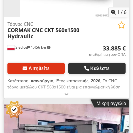
1
/
6
Τόρνος CNC
CORMAK
CNC CKT 560x1500
Hydraulic
33.885 €
Siedlce
1.456 km
σταθερή τιμή συν ΦΠΑ
Αιτηθείτε
Καλέστε
Κατάσταση:
καινούργιο
, Έτος κατασκευής:
2026
, Το CNC
τόρνο μετάλλου CKT 560x1500 είναι μια επαγγελματική λύση
για τη βιομηχανία, η οποία συνδυάζει προηγμένη τεχνολογία με
ανθεκτική κατασκευή, προοριζόμενη για εγκαταστάσεις που
Μικρή αγγελία
απαιτούν υψηλότερη ποιότητα κατεργασίας. Ως βιομηχανικό
τόρνο, επιτρέπει την εκτέλεση σύνθετων λειτουργιών, όπως η
κατεργασία εξωτερικών, εσωτερικών και σφαιρικών επιφανειών,
η κοπή σπειρωμάτων, η διάτρηση, η κοπή αυλάκων και η
διαμόρφωση περιγράμματος. Εξαιρετική ακρίβεια κατεργασίας: