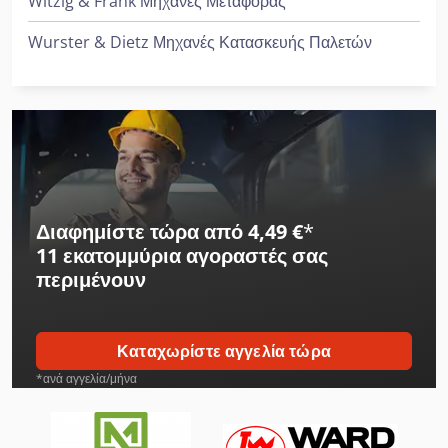
Witzig & Frank Μηχανές Μεταφοράς
Wurster & Dietz Μηχανές Κατασκευής Παλετών
Διαφημίστε τώρα από 4,49 €
*
11 εκατομμύρια αγοραστές
σας
περιμένουν
Καταχωρίστε αγγελία τώρα
*ανά αγγελία/μήνα