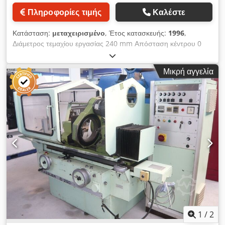
τροφοδοσίας Γρήγορη κίνηση/τροφοδοσία κατεύθυνση Z έως
Πληροφορίες τιμής
Καλέστε
m/λεπτό 2 κατεύθυνση X έως m/λεπτό 2 κατεύθυνση U έως
m/λεπτό 2 κατεύθυνση V έως m/λεπτό 2 κατεύθυνση C3 μέγ.
Κατάσταση:
μεταχειρισμένο
, Έτος κατασκευής:
1996
,
μοίρες/δευτ. 12 Ηλεκτρικός εξοπλισμός Τάση λειτουργίας V 400
Διάμετρος τεμαχίου εργασίας 240 mm Απόσταση κέντρου 0
Τάση ελέγχου/τάση φωτισμού V DC/AC 24/230 Συχνότητα Hz
mm Μήκος λείανσης max. 500 mm Μονάδα - max. 5 Συνολική
50 Απαιτούμενη ισχύς κατά προσέγγιση kVA 27 Εάν η
απαίτηση ισχύος 12 kW Βάρος μηχανήματος περίπου 5000 kg
ηλεκτρική εγκατάσταση πρέπει να πραγματοποιηθεί σύμφωνα
Μικρή αγγελία
Απαιτούμενος χώρος περίπου m R E I S H A U E R (Ελβετία)
με τις απαιτήσεις του πελάτη, ισχύουν μόνο τα δεδομένα στα
CNC-ελεγχόμενη μηχανή λείανσης οδοντωτών τροχών Τύπος
ηλεκτρικά έγγραφα. Δεδομένα κινητήρα Σερβοκινητήρες: Nm 1/
RZR, έτος κατασκευής 1996 # 74 105 Csdpfx Anst Hwvmjkerf
λεπτό Κινητήρας εργαλείου C1 27,0 3000 Κινητήρας τεμαχίου
_____ Ελάχιστη/μέγιστη διάμετρος τροχού 10 - 240 mm
εργασίας C2 27,0 3000 Άξονας X 20,0 3000 Άξονας Z 20,0
Μονάδα 0,5 - 5 Γωνία κλίσης +/- 30 ° Κίνηση ολίσθησης του
3000 Άξονας U 6,0 3000 Κάθετος φορέας (άξονας V1) 6,0 3000
τεμαχίου ( άξονας Z ) 275 mm Εγκάρσια διαδρομή του
Οριζόντιος φορέας (άξονας U1) Άξονας περιστροφής πηνίου C3
εργαλείου λείανσης ( άξονας Χ ) 128 mm Είσοδος του άξονα Χ
5,0 3000 Κινητή ράβδος φόρτωσης (άξονας X1) 5,0 3000
0,001 mm/διαδρομή Στέψη περίπου 0,5 ° Μήκος σύσφιξης
Τριφασικοί κινητήρες: KW 1/λεπτό Υδραυλικός κινητήρας 1,5
τεμαχίου περίπου 500 mm Ταλάντωση τεμαχίου μέγ. περίπου
1410 Κεντρική λίπανση 0,07 2700 Αντλία ψυκτικού 4 2840
3.000 mm Εργαλείο στίλβωσης Ø εξωτερικά/εσωτερικά x
Υδραυλικός εξοπλισμός Παροχή λίτρα/λεπτό 21 Πίεση
πλάτος 325/308 x 45 mm Ταχύτητα εργαλείου λείανσης 100 -
συστήματος bar 50 Πίεση συγκράτησης για: Κύριο άξονα μέγ.
1.200 στροφές ανά λεπτό Ταχύτητα κατεργασίας του εργαλείου
bar 35 Κινητό άξονα ελάχ./μέγ. bar 20 Διατίθεται μόνο όταν
λείανσης 30 - 1.000 σ.α.λ. Κίνηση ατράκτου 4 kW - Συνολική
απαιτείται. Δεν είναι απαραίτητο να επιτευχθούν όλες οι
κίνηση περίπου 12 kW - 400 V - 50 Hz Συνολικό βάρος
1
/
2
μέγιστες τιμές ταυτόχρονα. Εάν σε μια εργασία επεξεργασίας
περίπου 5.000 kg Εξαρτήματα / ειδικός εξοπλισμός SIEMENS -