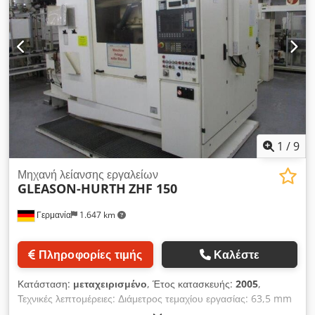
1
/
9
Μηχανή λείανσης εργαλείων
GLEASON-HURTH
ZHF 150
Γερμανία
1.647 km
Πληροφορίες τιμής
Καλέστε
Κατάσταση:
μεταχειρισμένο
, Έτος κατασκευής:
2005
,
Τεχνικές λεπτομέρειες: Διάμετρος τεμαχίου εργασίας: 63,5 mm
Απόσταση μεταξύ των κέντρων: 350 mm Cjdpewrh H Njfx