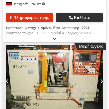
Hattingen
1.782 km
Πληροφορίες τιμής
Καλέστε
Κατάσταση:
μεταχειρισμένο
, Έτος κατασκευής:
2004
,
Διάμετρος τεμαχίου 125 mm Modul 4 Έλεγχος SIEMENS
SINUMERIK Διαδρομή - x 105 mm Διαδρομή - y 40 mm
Διαδρομή - z 500 mm Διάμετρος τεμαχίου 17 - 39,5 mm Ύψος
Μικρή αγγελία
τεμαχίου 6 - 15 mm Μηχανές ροδών hon | GLEASON-HURTH
- ZH 125 Codpfx Anjx Szm Aeksrf Το μηχάνημα βρίσκεται σε
πολύ καλή κατάσταση συντήρησης. Σημειώστε ότι οι τεχνικές
λεπτομέρειες προστέθηκαν από παρόμοια μηχανήματα.