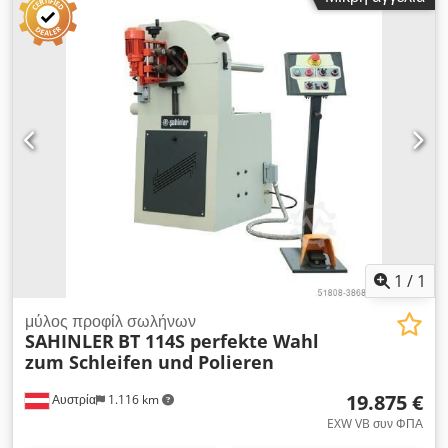
Λειτουργία μέσω εκκεντρικού μοχλού - Λειαντική ταινία 100 x
2000 mm - Κινητήρας 3,0 kW 400 Volt 50 Hz - Στροφές 2905
σ.α.λ. - Ταχύτητα ταινίας 30 m/sec. - Για σωλήνες από 20 mm
έως 76 mm Dcodpfex Irvmex Ahcok - Βάρος 200 kg
1
/
1
μύλος προφίλ σωλήνων
SAHINLER
BT 114S perfekte Wahl
zum Schleifen und Polieren
19.875 €
Αυστρία
1.116 km
EXW VB συν ΦΠΑ