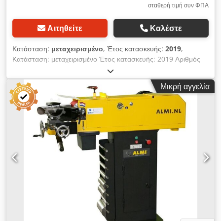
σταθερή τιμή συν ΦΠΑ
Αιτηθείτε
Καλέστε
Κατάσταση:
μεταχειρισμένο
, Έτος κατασκευής:
2019
,
Κατάσταση: μεταχειρισμένο Έτος κατασκευής: 2019 Αριθμός
αποθήκης: 5505 Χρόνος παράδοσης: άμεσος, ενδέχεται να
προηγηθεί πώληση Χώρα προέλευσης: Ολλανδία Τιμή: 2.670 €
Μικρή αγγελία
Σε απόθεμα: 1 τεμάχιο Διαστάσεις ταινίας λείανσης: 100 x
2.000 mm Διάμετρος σωλήνα: 20 - 76,1 mm Μοχλός
χειροκίνητης ρύθμισης: 1 Ισχύς κινητήρα: 3 kW Βάρος: 190 kg
ΕΠΙΔΕΙΚΤΙΚΟ ΜΗΧΑΝΗΜΑ / ΚΑΤΑΣΤΑΣΗ ΣΑΝ ΚΑΙΝΟΥΡΓΙΟ
Dcodpfx Ajwiqwlshcok Στο μοντέλο AL100U-01 ο χειρισμός
γίνεται μέσω μοχλού. Με το μοντέλο AL 100U μπορείτε να
λειάνετε υλικό από Ø 20 έως Ø 76,1 mm. Ο σταυρός στήριξης
και το έλκηθρο με περιστρεφόμενη τσιμούχα ρυθμίζονται
μεταβλητά, ώστε όλα τα προφίλ σωλήνων να λειαίνονται σε
οποιαδήποτε επιθυμητή γωνία από 30° έως 90°. Το ALMI
AL100U-01 λειαίνει σωλήνες τετράγωνους, ορθογώνιους και
στρογγυλούς με διάφορα πάχη τοιχώματος και είναι κατάλληλο
για όλα τα συνηθισμένα υλικά. Χάρη στο σύστημα ρύθμισης