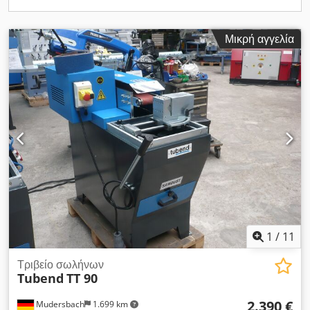
λείανση ανοξείδωτου χάλυβα και αλουμινίου Φιλική προς το
χρήστη αλλαγή ιμάντα, γρήγορη και απλή Γρήγορη και εύκολη
αλλαγή των κυλίνδρων λείανσης χωρίς εργαλεία Διάφορες
Μικρή αγγελία
γωνίες λείανσης από 30° έως 90° είναι δυνατές χωρίς
προβλήματα Μικρότεροι χρόνοι επεξεργασίας σε σύγκριση με
το άλεσμα Πεδίο εφαρμογής της παράδοσης Ζώνη λείανσης K
36 Καουτσούκ ρολό λείανσης 1 τεμ. κύλινδρος λείανσης για
σωλήνα 3/4" (σωλήνας 26/28 mm) 2 τεμ. Αρθρωτοί
προστατευτικοί δίσκοι Κυλινδρική συσκευή λείανσης Τραπέζι
λείανσης και στήριξης 2 x ακροφύσια αναρρόφησης σκόνης
διαμ. 100 mm 2 τεμάχια συλλέκτη τσιπ Επίστρωση γραφίτη
Διακόπτης προστασίας κινητήρα [...]
1
/
11
Τριβείο σωλήνων
Tubend
TT 90
2.390 €
Mudersbach
1.699 km