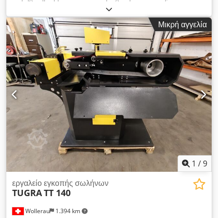
συνεννόησης είναι δυνατή η δοκιμή του. Η λειαντική μηχανή
είναι ιδανική για την επεξεργασία ευθειών στρογγυλών ή οβάλ
Μικρή αγγελία
σωλήνων. Η μηχανή διαθέτει ένα περιστροφικό σύστημα που
εξασφαλίζει πολλαπλές χρήσεις. Η τροφοδοσία των τεμαχίων
και το άνοιγμα των λειαντικών ταινιών είναι αυτόματα.
Διάμετρος τεμαχίου: 10-114 mm. Ελάχιστο μήκος τεμαχίου με
το αυτόματο σύστημα τροφοδοσίας: 355 mm. Αριθμός
λειαντικών ταινιών: 6 Συνολική ισχύς: 14 kW. Dodpfx Aszp
Nutshcock Ταχύτητα λειαντικών ταινιών: 10-30 m/s.
1
/
9
εργαλείο εγκοπής σωλήνων
TUGRA
TT 140
Wollerau
1.394 km