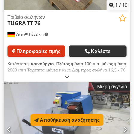
1
/
10
Τριβείο σωλήνων
TUGRA
TT 76
Velen
1.832 km
Πληροφορίες τιμής
Καλέστε
Κατάσταση:
καινούργιο
, Πλάτος ιμάντα 100 mm μήκος ιμάντα
2000 mm Ταχύτητα ιμάντα m/sec Διάμετρος σωλήνα 16,5 - 76
mm Ρυθμιζόμενη γωνία από - έως 0 - 65 μοίρες Τάση
τροφοδοσίας 400 V Συνολική απαίτηση ισχύος 2,2 kW Βάρος
Μικρή αγγελία
μηχανήματος περίπου 0,17 τόνοι Απαιτούμενος χώρος
περίπου 1,3 x 0,7 x 1,1 m Dcedpfx Aot Eaf Ujhcsk Μηχανή
λείανσης σωλήνων με 10 κυλίνδρους λείανσης: 16,5 - 18,5 -
22,5 - 29,5 - 35 - 39,5 - 45,5 - 9,5 - 57,5 - 73,5 mm Εύρος
σύσφιξης σωλήνων 90 mm Τεκμηρίωση (Αγγλικά)
Αποθήκευση αναζήτησης