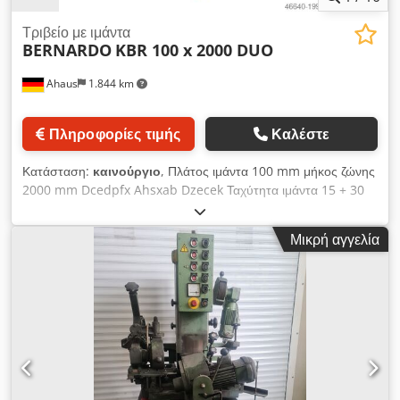
Τριβείο με ιμάντα
BERNARDO
KBR 100 x 2000 DUO
Ahaus
1.844 km
Πληροφορίες τιμής
Καλέστε
Κατάσταση:
καινούργιο
, Πλάτος ιμάντα 100 mm μήκος ζώνης
2000 mm Dcedpfx Ahsxab Dzecek Ταχύτητα ιμάντα 15 + 30
m/sel Διάμετρος σωλήνα 20 - 76 mm Ρυθμιζόμενη γωνία από -
έως 30 - 90 μοίρες Διάμετρος ακροφυσίου αναρρόφησης 2 x
Μικρή αγγελία
75,0 mm Ταχύτητες κινητήρα: 1420 / 2660 στροφές ανά λεπτό
Συσκευή επιφανειακής λείανσης 400 x 100 mm Συνολική
απαίτηση ισχύος 2,5 / 3,3 kW Βάρος μηχανήματος περίπου
148 kg. Διαστάσεις Μ-Π-Υ 750 x 1400 x 1200 mm Το KBR 100
x 2000 DUO είναι ένα πολυλειτουργικό μηχάνημα λείανσης. για
λείανση άκρων σωλήνων και προφίλ στο μπροστινό μέρος, για
λείανση ακμών, επιφανειών ακμών, επιφανειών και για
κυλινδρική λείανση στην πίσω πλευρά, καθώς και για
επιφανειακή επιφανειακή λείανση στην επάνω πλευρά του