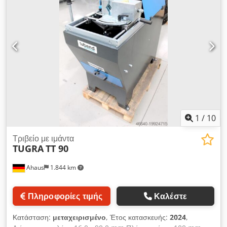
1
/
10
Τριβείο με ιμάντα
TUGRA
TT 90
Ahaus
1.844 km
Πληροφορίες τιμής
Καλέστε
Κατάσταση:
μεταχειρισμένο
, Έτος κατασκευής:
2024
,