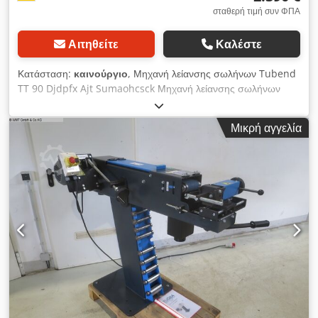
σταθερή τιμή συν ΦΠΑ
Αιτηθείτε
Καλέστε
Κατάσταση:
καινούργιο
, Μηχανή λείανσης σωλήνων Tubend
TT 90 Djdpfx Ajt Sumaohcsck Μηχανή λείανσης σωλήνων
Συμπεριλαμβάνονται 10 τεμάχια. Κύλινδροι λείανσης: 29,5 - 35
- 39,5 - 45,5 - 49,5 - 57,5 - 73,5 mm. Συμπεριλαμβάνονται 6
Μικρή αγγελία
ιμάντες λείανσης. Πλάτος ιμάντα 100 mm Μήκος ιμάντα 1250
mm Διάμετρος σωλήνα 16,5 - 90 mm Ρυθμιζόμενη γωνία από
- έως 0 - 65 μοίρες Τάση τροφοδοσίας 400 V Συνολική
απαίτηση ισχύος 2,2 kW Βάρος μηχανήματος περίπου 0,18
τόνοι Απαιτούμενος χώρος περίπου 1,2 x 0,6 x 1,3 m Εύρος
σύσφιξης σωλήνων 90 mm Τεκμηρίωση (Αγγλικά)