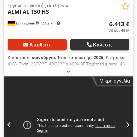
εργαλείο εγκοπής σωλήνων
ALMI
AL 150 HS
6.413 €
Bönnigheim
1.502 km
VB συν ΦΠΑ
Αιτηθείτε
Καλέστε
Κατάσταση:
καινούργιο
, Έτος κατασκευής:
2026
, Κινητήρας:
4 kW Τάση: 230V 3F, 400V 3F ή 460V 3F Ταχύτητα ιμάντα: 45
m/s, 4300 r/p Διαστάσεις ιμάντα: 100×2000 mm / 150×2000
mm Διάμετρος λείανσης: Ø20-Ø114,3 Γωνία λείανσης: 20 - 90º
Μικρή αγγελία
Λειτουργία: Μοχλός και χειροκίνητη λειτουργία τροχού
Dcsdpfxjy T N Sio Ahcjk Λειαντήρας σωλήνων 2 σε 1 Το νέο
AL150HS έχει ταχύτητα ιμάντα 45 m/s χάρη στο μοναδικό
κιβώτιο ταχυτήτων του. Αν ανοίξετε την πίσω πόρτα, ο
λειαντήρας σωλήνων μπορεί να χρησιμοποιηθεί και ως
λειαντήρας ιμάντα, ιδανικός για την απογύμνωση γυαλισμένων
προφίλ. Ο χειρισμός του AL150HS μπορεί να γίνει με δύο
χειροκίνητους τροχούς ή με μοχλό. Και οι δύο επιλογές είναι
διαθέσιμες στο μηχάνημα. Με το AL150HS μπορείτε να αλέσετε