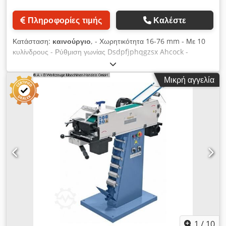
Πληροφορίες τιμής
Καλέστε
Κατάσταση:
καινούργιο
, - Χωρητικότητα 16-76 mm - Με 10
κυλίνδρους - Ρύθμιση γωνίας Dsdpfjphqgzsx Ahcock -
Τεκμηρίωση - 400V
Μικρή αγγελία
1
/
10