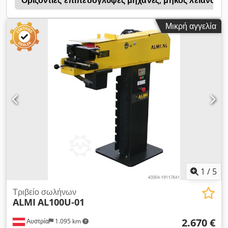
Οριζόντιες επιπεδόγλυφες μηχανές, μήκος λείανση
Στιβαρή ηλεκτρομηχανοκίνητη μηχανή λείανσης προφίλ
σωλήνων - Επιτρέπει εγκοπές μέχρι γωνία 50° - μεγάλη
Μικρή αγγελία
επιφάνεια λείανσης με προστατευτικό κάλυμμα - 2x ταχύτητες
ζώνης - Πίνακας ελέγχου, μπροστά αριστερά -
συμπεριλαμβανομένου του πλήκτρου διακοπής ΕΚΤΑΚΤΗΣ
ΑΝΑΓΚΗΣ - Ο ιμάντας λείανσης μπορεί να αντικατασταθεί
γρήγορα και εύκολα - Δυνατότητα κίνησης μέγγενης προς τα
δεξιά - αριστερά, προς τα εμπρός και προς τα πίσω - Δοχείο
συλλογής σκόνης πλευρικής λείανσης - Δυνατότητα οριζόντιας
και κατακόρυφης λείανσης - Περιλαμβάνεται 1x σετ κυλίνδρων
λείανσης (Ø 76-90-114 mm) * Άλλες διαστάσεις διατίθενται
προαιρετικά με επιπλέον χρέωση
1
/
5
Τριβείο σωλήνων
ALMI
AL100U-01
2.670 €
Αυστρία
1.095 km