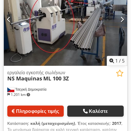
1
/
5
εργαλείο εγκοπής σωλήνων
NS Maquinas
ML 100 3Z
Τσεχική Δημοκρατία
1.201 km
Πληροφορίες τιμής
Καλέστε
Κατάσταση:
καλή (μεταχειρισμένη)
, Έτος κατασκευής:
2017
,
Το μηχάνημα βρίσκεται σε καλή τεχνική κατάσταση, κατόπιν