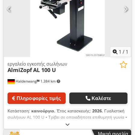
σωλήνες στο σταθμό λείανσης για συνεπές και παραγωγικό
επιφανειακό φινίρισμα. Dcjdpfxjt Eaw Dj Ahcok ML100
Χωρητικότητα εργασίας (Ø mm) 3 - 114 Αριθμός σταθμών 1
Ιμάντας λείανσης, διαστάσεις (mm) (2x) 50x940 Ταχύτητα
ιμάντα λείανσης (m/s) 3-22 Ζώνες λείανσης Κινητήρας (kW) 3
Τροχός, κινητήρας (kW) 1,5 Συνολική ισχύς (kW) 4,5
Κατανάλωση ισχύος (A) 11 Σύνδεση αναρρόφησης σκόνης (Ø
mm) 80 Διαστάσεις (mm) 750x1000x1300 Βάρος (kg) 250
1
/
1
εργαλείο εγκοπής σωλήνων
AlmiZopf
AL 100 U
Haldenwang
1.384 km
Πληροφορίες τιμής
Καλέστε
Κατάσταση:
καινούργιο
, Έτος κατασκευής:
2026
, Γυαλιστική
σωλήνων AL 100 U ⦁ Τρίβει σε οποιαδήποτε επιθυμητή γωνία ⦁
Τρίβει σε οποιαδήποτε επιθυμητή διάμετρο ⦁ Κατάλληλη για
όλα τα συνήθη υλικά ⦁ Κατάλληλη για σωλήνες και προφίλ -
Μικρή αγγελία