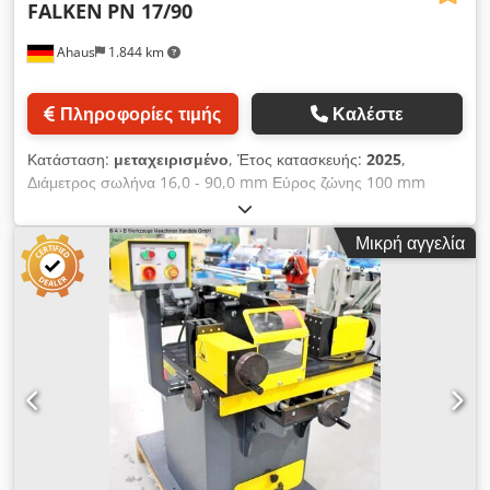
FALKEN
PN 17/90
Ahaus
1.844 km
Πληροφορίες τιμής
Καλέστε
Κατάσταση:
μεταχειρισμένο
, Έτος κατασκευής:
2025
,
Διάμετρος σωλήνα 16,0 - 90,0 mm Εύρος ζώνης 100 mm
Djdpfxexab N De Ahcock Μήκος ταινίας 1250 mm Διαστάσεις
ιμάντα λείανσης 100 x 1250 mm Συνολική απαίτηση ισχύος
Μικρή αγγελία
2,2 kW Βάρος μηχανής περίπου 180 kg. Διαστάσεις Μ-Π-Υ
1200 x 600 x 1150 mm Εκθεσιακό μηχάνημα - σαν
ΚΑΙΝΟΥΡΓΙΟ δεν έχει χρησιμοποιηθεί ακόμα (!!) Νέα τιμή
περίπου 4.500 ευρώ Ειδική τιμή κατόπιν παραγγελίας Το PN
17/90 είναι μια μηχανή λείανσης για Τα άκρα του σωλήνα και
του προφίλ τρίβονται στο μπροστινό μέρος. Εγκαταστάσεις: -
Μηχανή λείανσης ηλεκτροκινητήρα για άκρα σωλήνων και
προφίλ - Περιλαμβάνονται 10x κύλινδροι λείανσης *
συμπεριλαμβανομένου χώρου αποθήκευσης - πίσω μέρος του
μηχανήματος - εύκολη χειροκίνητη σύσφιξη/άνοιγμα του υλικού
- Πλευρική ρύθμιση του συστήματος σύσφιξης υλικού -