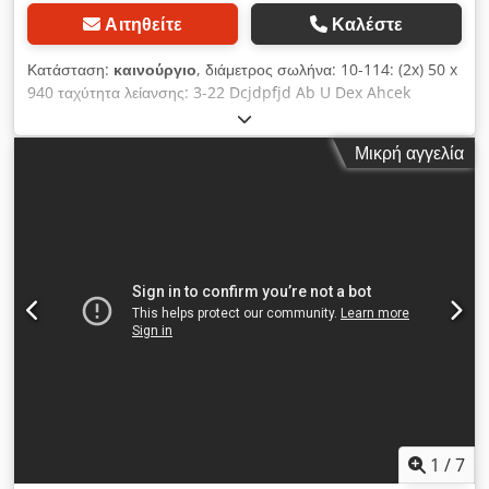
Αιτηθείτε
Καλέστε
Κατάσταση:
καινούργιο
, διάμετρος σωλήνα: 10-114: (2x) 50 x
940 ταχύτητα λείανσης: 3-22 Dcjdpfjd Ab U Dex Ahcek
Μικρή αγγελία
1
/
7