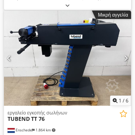
mm Στροφές: 2905 στροφές/λεπτό Ταχύτητα ταινίας: 30 m/sec
Ισχύς κινητήρα: 3 kW Τάση: 400 V Βάρος: 200 kg Λειτουργία
Μικρή αγγελία
μέσω μοχλού εκκεντροφόρου Dcodpfxsyv Nvye Ahcsk
Εξοπλισμός/Αξεσουάρ: - Κύλινδροι λείανσης: 1/2", 3/4", 1", 1
1/4", 2", 2 1/2" - Κάτοχος κυλίνδρων λείανσης
1
/
6
εργαλείο εγκοπής σωλήνων
TUBEND
TT 76
Enschede
1.864 km