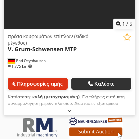
Δυνατότητα ταυτόχρονης συγκόλλησης του μεσαίου
στρώματος - Πλήρης πρόσφυση μπορεί να κολληθεί σε μία
λειτουργία Dcjdpfx Ajfiqlljn Hsk [...]
1
/
5
πρέσα κουφωμάτων επίπλων (ειδικό
μέγεθος)
V. Grum-Schwensen
MTP
Bad Oeynhausen
1.775 km
Πληροφορίες τιμής
Καλέστε
Κατάσταση:
καλή (μεταχειρισμένη)
, Για πλήρως αυτόματη
συναρμολόγηση μερών πλαισίου. Διαστάσεις εξωτερικού
πλαισίου: ελάχ. Μέγιστο 120 x 120 mm 700 x 2.500 mm
Djdpfx Asdhdg Ijn Heck