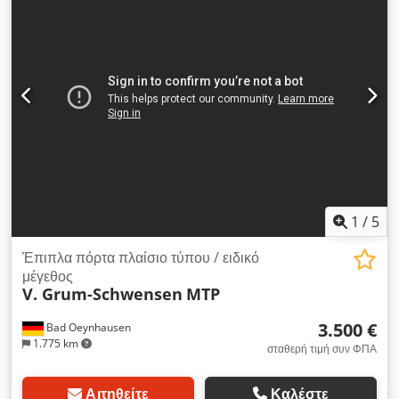
1
/
5
Έπιπλα πόρτα πλαίσιο τύπου / ειδικό
μέγεθος
V. Grum-Schwensen
MTP
3.500 €
Bad Oeynhausen
1.775 km
σταθερή τιμή συν ΦΠΑ
Αιτηθείτε
Καλέστε