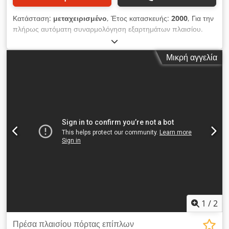
Κατάσταση:
μεταχειρισμένο
, Έτος κατασκευής:
2000
, Για την
πλήρως αυτόματη συναρμολόγηση εξαρτημάτων πλαισίου.
Διαστάσεις πλαισίου: min. 120 x 120 mm 1050 x 2.500 mm 2
θερμαντικές ράγες Dcsdpjd H Irfofx An Hjk
Μικρή αγγελία
1
/
2
Πρέσα πλαισίου πόρτας επίπλων