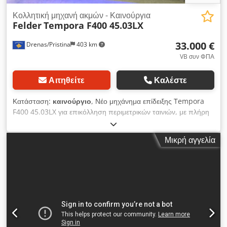
Κολλητική μηχανή ακμών - Καινούργια
Felder
Tempora F400 45.03LX
33.000 €
Drenas/Pristina
403 km
VB συν ΦΠΑ
Αιτηθείτε
Καλέστε
Κατάσταση:
καινούργιο
, Νέο μηχάνημα επίδειξης Tempora
F400 45.03LX για επικόλληση περιμετρικών ταινιών, με πλήρη
εξοπλισμό και μεγάλη οθόνη. Dkodoziwxaspfx Ah Tor
Μικρή αγγελία