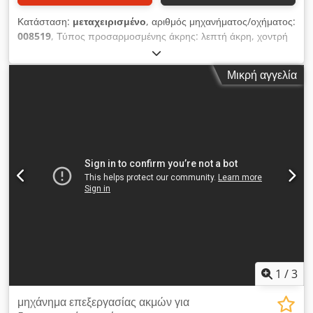
Κατάσταση:
μεταχειρισμένο
, αριθμός μηχανήματος/οχήματος:
008519
, Τύπος προσαρμοσμένης άκρης: λεπτή άκρη, χοντρή
άκρη Dksdpfxozruyte Ah Tor Σύστημα κόλλησης: PUR, λέιζερ
Φρεζάρισμα για σύνδεση: ναι Πολυλειτουργική μονάδα: ναι
Μικρή αγγελία
Μονάδα άνω φρεζαρίσματος: ναι Μέγιστη ταχύτητα
προώθησης: 40 μ/λεπτό Μέγιστο πάχος πλάκας: 60 χιλ.
Λειτουργικές μονάδες: 12 τεμ.
1
/
3
μηχάνημα επεξεργασίας ακμών για