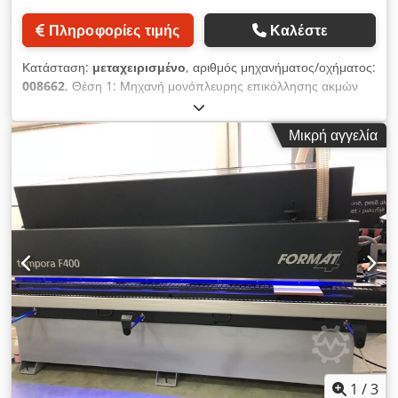
Πληροφορίες τιμής
Καλέστε
Κατάσταση:
μεταχειρισμένο
, αριθμός μηχανήματος/οχήματος:
008662
, Θέση 1: Μηχανή μονόπλευρης επικόλλησης ακμών
IMA-NOVIMAT CONTOUR I/G80/790/R3 Θέση 2: Σύστημα
επαναφοράς πλάκας IMA-NOVIMAT CONTOUR I/G80/790/R3
Μικρή αγγελία
Dkodpfx Ahjzmmtnj Tor
1
/
3