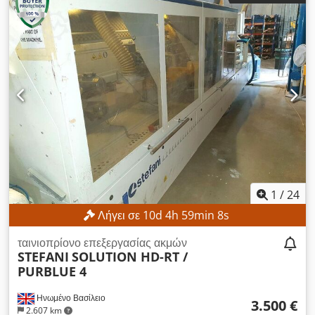
ύψος πλάκας:
45 χιλ.
, ΤΕΧΝΙΚΕΣ ΛΕΠΤΟΜΕΡΕΙΕΣ Το
μηχάνημα αποτελείται από 8 μονάδες επεξεργασίας, οι οποίες
είναι οι εξής: 1. Μονάδα: Προκαταρκτική μονάδα φρεζαρίσματος
– Διαθέσιμα εργαλεία 2. Μονάδα: Μονάδα κόλλησης
Dkedpfozrmtfjx Ah Tjr 3. Μονάδα: Κύλινδροι συμπίεσης –
Διαθέσιμα εργαλεία 4. Μονάδα: Μονάδα κοπής άκρων –
Διαθέσιμα εργαλεία 5. Μονάδα: Μονάδα χονδρικής
φρεζαρίσματος – Διαθέσιμα εργαλεία 6. Μονάδα: Μονάδα
στρογγυλοποίησης γωνιών – Διαθέσιμα εργαλεία 7. Μονάδα:
Μονάδα δημιουργίας ακτίνων – Διαθέσιμα εργαλεία 8. Μονάδα:
Μονάδα βουρτσών – Διαθέσιμα εργαλεία Ελάχιστο πάχος
πλάκας: 6 mm Μέγιστο πάχος πλάκας: 45 mm Ελάχιστο
πλάτος πλάκας: 60 mm Ελάχιστο μήκος πλάκας: 180 mm
1
/
24
Ρύθμιση τροφοδοσίας: Μεταβλητή Σύστημα κόλλησης: Δοχείο
Λήγει σε
10
d
4
h
59
min
6
s
κόλλας Τάση: 400 V Κατανάλωση ρεύματος: 53,31 A Ασφάλεια:
63 A Διαστάσεις και βάρος Διαστάσεις (Μ x Π x Υ): 5.900 x
ταινιοπρίονο επεξεργασίας ακμών
1.350 x 2.550 mm Βάρος μεταφοράς: 3.000 kg Σημείωση: Οι
STEFANI
SOLUTION HD-RT /
λεπίδες έλξης στο πάνω και κάτω μέρος δεν είναι λειτουργικές
PURBLUE 4
αυτήν τη στιγμή.
Ηνωμένο Βασίλειο
3.500 €
2.607 km