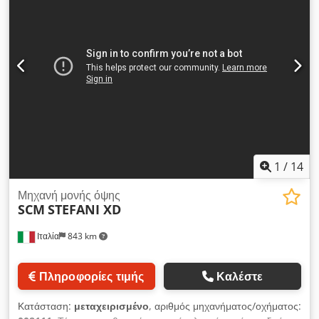
1
/
14
Μηχανή μονής όψης
SCM
STEFANI XD
Ιταλία
843 km
Πληροφορίες τιμής
Καλέστε
Κατάσταση:
μεταχειρισμένο
, αριθμός μηχανήματος/οχήματος: