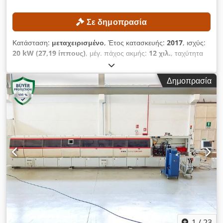
Σε δημοπρασία
Κατάσταση:
μεταχειρισμένο
, Έτος κατασκευής:
2017
, ισχύς:
20 kW (27,19 ίππους)
, μέγ. πάχος ακμής:
12 χιλ.
, ταχύτητα
προώθησης άξονα Χ:
20 μ/λεπτό
, Η μηχανή έχει την
ακόλουθη διαμόρφωση: Προκαταρκτική μονάδα φρεζαρίσματος
Δημοπρασία
Τελική μονάδα φρεζαρίσματος Αριθμός κινητήρων τελικής
μονάδας φρεζαρίσματος: 2 Μονάδα χονδροειδούς
φρεζαρίσματος, επάνω και κάτω Αριθμός κινητήρων μονάδας
χονδροειδούς φρεζαρίσματος: 2 Μονάδα στρογγυλοποίησης
γωνιών Αριθμός κινητήρων μονάδας στρογγυλοποίησης
γωνιών: 2 Μονάδα έλξης ακμών Μονάδα έλξης κόλλας Μονάδα
λείανσης Αριθμός κινητήρων μονάδας λείανσης: 2 ΤΕΧΝΙΚΕΣ
ΛΕΠΤΟΜΕΡΕΙΕΣ Επεξεργασία τεμαχίων Ελάχιστο πάχος
πλάκας: 8 mm Μέγιστο πάχος πλάκας: 60 mm Ελάχιστο
πάχος ακμής: 0,4 mm Μέγιστο πάχος ακμής: 12 mm Μέγιστη
ταχύτητα προώθησης: 20 μ/λεπτό ΛΕΠΤΟΜΕΡΕΙΕΣ
ΜΗΧΑΝΗΣ Συνολική συνδεδεμένη ισχύς: 20 kW Dkodpfx
Aszmtldoh Tsr ΕΞΟΠΛΙΣΜΟΣ Λάμπες προθέρμανσης για τις
πλευρές του τεμαχίου Αποθήκη κυλίνδρων ακμών Δοχείο
1
/
23