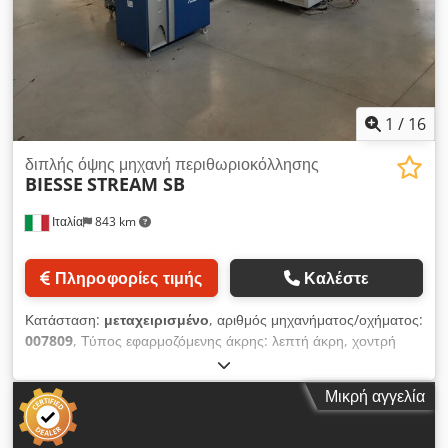
1
/
16
διπλής όψης μηχανή περιθωριοκόλλησης
BIESSE
STREAM SB
Ιταλία
843 km
Πληροφορίες τιμής
Καλέστε
Κατάσταση:
μεταχειρισμένο
, αριθμός μηχανήματος/οχήματος:
007809
, Τύπος εφαρμοζόμενης άκρης: λεπτή άκρη, χοντρή
άκρη, μασίφ ξύλο Σύστημα κόλλας: EVA, PUR Μηχανή
συγκόλλησης άκρων: Μηχανή 1 Μέγ. πλάτος πάνελ: 1200 mm
Μικρή αγγελία
Μέγ. ταχύτητα προώθησης: 40 m/min Dkjdpfxoyhbn De Ah
Tjr Μονάδες εργασίας, δεξιά πλευρά: 8 αριθ. Μονάδες
εργασίας, αριστερή πλευρά: 8 αριθ.