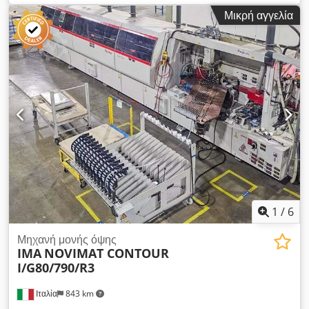
ένωσης: ναι Πολυλειτουργική μονάδα: ναι Ανώτερη
Μικρή αγγελία
φρεζαριστική μονάδα: ναι Μέγιστη ταχύτητα προώθησης: 30
μ./λεπτό Μέγιστο πάχος πλάκας: 60 χιλ. Λειτουργικές μονάδες:
9 τεμ. Dkedjzmmt Uspfx Ah Tsr
1
/
6
Μηχανή μονής όψης
IMA
NOVIMAT CONTOUR
I/G80/790/R3
Ιταλία
843 km