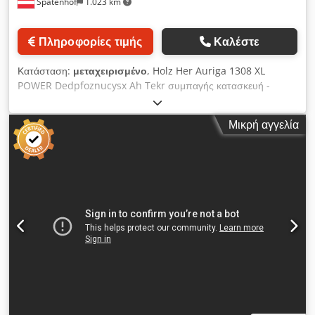
Spatenhof
1.023 km
εκποίηση μετά από μίσθωση διαθέσιμο από την αποθήκη της
Lieboch.
Πληροφορίες τιμής
Καλέστε
Κατάσταση:
μεταχειρισμένο
, Holz Her Auriga 1308 XL
POWER Dedpfoznucysx Ah Tekr συμπαγής κατασκευή -
πάχος άκρων 0,4 – 8 mm κινητή ρύθμιση της γέφυρας
Έλεγχος μέσω οθόνης SPS Edge-Control, PPC 319W, οθόνη
Μικρή αγγελία
αφής 18,5" Αν adaptive ρύθμιση πίεσης και ποσότητας
κόλλας iTronic και λειτουργία καθαρισμού τεχνολογία
γρήγορης ρύθμισης fa.s.t. „Ρύθμιση κατά τη διάρκεια της
διαδικασίας“ Μεγάλη οδηγός εισόδου με κινητή ρύθμιση Προ-
φρεζαριστική μονάδα για προσθήκη πριν από το τμήμα
κόλλησης Αυτόματο μαγαζί άκρων για ρολά και ταινίες Σταθμός
εφαρμογής κόλλας GLU JET με φυσίγγια + κόλλα
πολυουρεθάνης, με αισθητήρα ακροφυσίου Ύψος τεμαχίου 8-
60 mm Πακέτο υψηλής γυαλάδας Σύστημα πίεσης πνευματικό
Μονάδα κοπής πνευματική για ρολά και ταινίες έως 8 mm
πάχος άκρων με πνευματική αλλαγή γωνίας 0-10° της
πριονόλαμας Πολυλειτουργική φρεζαριστική μονάδα FR301
MOT6 για φρεζάρισμα επιφανειών 8 mm, φρεζάρισμα ακμών –