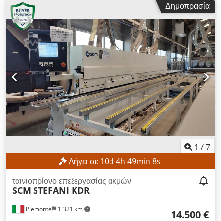
Δημοπρασία
1
/
7
Λήγει σε
10
d
4
h
49
min
6
s
ταινιοπρίονο επεξεργασίας ακμών
SCM
STEFANI KDR
Piemonte
1.321 km
14.500 €