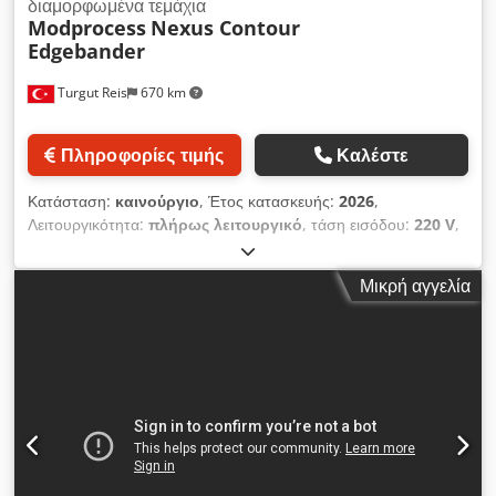
διαμορφωμένα τεμάχια
Modprocess
Nexus Contour
Edgebander
Turgut Reis
670 km
Πληροφορίες τιμής
Καλέστε
Κατάσταση:
καινούργιο
, Έτος κατασκευής:
2026
,
Λειτουργικότητα:
πλήρως λειτουργικό
, τάση εισόδου:
220 V
,
NEXUS: Μια λύση στην οποία μπορούν να βασιστούν οι
επαγγελματίες Αποδεδειγμένη απόδοση στην εφαρμογή
Μικρή αγγελία
περιμετρικών ταινιών άκρων Dkedjzphlwjpfx Ah Tsr Μια
αποδεδειγμένη μηχανή εφαρμογής περιμετρικών ταινιών
άκρων, σχεδιασμένη για εύκολη χρήση από χρήστες όλων των
επιπέδων εμπειρίας. Βελτιώνεται συνεχώς βάσει των σχολίων
των πελατών, και το NEXUS ενσωματώνει καινοτόμα
χαρακτηριστικά που αυξάνουν σημαντικά την ταχύτητα και την
αποδοτικότητα της παραγωγικής σας διαδικασίας. Οι βασικές
καινοτομίες περιλαμβάνουν ένα σύστημα τρισδιάστατης
σάρωσης με λέιζερ, το οποίο αντιγράφει με ακρίβεια το