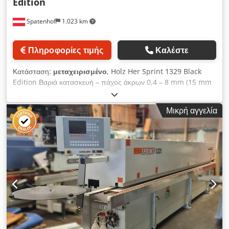
Edition
συμφωνίας. Dsdpfx Aoztbutsh Tjkr Η αποσυναρμολόγηση, η
φόρτωση και η μεταφορά πραγματοποιούνται με έξοδα του
Spatenhof
1.023 km
αγοραστή, εκτός εάν συμφωνηθεί διαφορετικά. Παρακαλώ
επικοινωνήστε μαζί μου μέσω της Machineseeker για
περισσότερες πληροφορίες, πρόσθετες φωτογραφίες, ένα
Πληροφορίες τιμής
Καλέστε
βίντεο επίδειξης ή για να κανονίσουμε έναν έλεγχο.
Κατάσταση:
μεταχειρισμένο
, Holz Her Sprint 1329 Black
Edition Βαριά κατασκευή – πάχος άκρων 0,4 – 8 mm (15 mm
με αλλαγή εργαλείου) Οθόνη αφής 18,5", έγχρωμη οθόνη
Power-PC Μηχανοκίνητη ρύθμιση ύψους της γέφυρας με
Μικρή αγγελία
έλεγχο θέσης Προ-φρεζαριστική μονάδα για τοποθέτηση πριν
από το σταθμό συγκόλλησης Αυτόματη ράγα εισόδου 1350
mm Αυτόματο μαγαζί άκρων για ρολά και λωρίδες Σταθμός
επικόλλησης GLU-JET – δοχεία κόλλας, κόλλα σε κόκκους +
κόλλα πολυουρεθάνης, τεχνολογία λεπτού υμενίου Μέγιστο
ύψος άκρων 60 mm Ρύθμιση ύψους κόλλας / αισθητήρας-
ακροφύσιο Πακέτο υψηλής γυαλάδας Μονάδα πίεσης 1913,
μηχανοκίνητη-πνευματική, άξονας NC-Servo Μονάδα κοπής
για ρολά και λωρίδες, μέχρι πάχος άκρων 15 mm
Dksdpfszdzlmox Ah Tjr Με ηλεκτρο-πνευματική ρύθμιση
κλίσης 0-10° της δισκοπριονού Πολυλειτουργική μονάδα