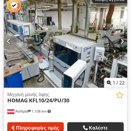
Μέγ. ταχύτητα προώθησης: 40 μ./λεπτό Μέγιστο πάχος
πλακών: 60 χιλ. Εργαλεία εργασίας: 9 τεμ.
1
/
22
Μηχανή μονής όψης
HOMAG
KFL10/24/PU/30
Αυστρία
1.108 km
Πληροφορίες τιμής
Καλέστε