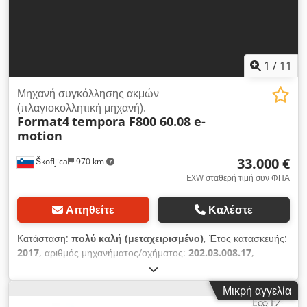
περίγραμμα του πάνελ και μετρά το απαιτούμενο μήκος της
ταινίας άκρου με χιλιοστιακή ακρίβεια, ένα τραπέζι τροφοδοσίας
ρολού ταινίας άκρου ενσωματωμένο στο πλαίσιο και βολικές
αυτόματες ή χειροκίνητες λειτουργίες, οι οποίες επιλέγονται
μέσω του πίνακα ελέγχου με οθόνη αφής.
1
/
11
Μηχανή συγκόλλησης ακμών
(πλαγιοκολλητική μηχανή).
Format4
tempora F800 60.08 e-
motion
33.000 €
Škofljica
970 km
EXW σταθερή τιμή συν ΦΠΑ
Αιτηθείτε
Καλέστε
Κατάσταση:
πολύ καλή (μεταχειρισμένο)
, Έτος κατασκευής:
2017
, αριθμός μηχανήματος/οχήματος:
202.03.008.17
,
Λειτουργικότητα:
πλήρως λειτουργικό
, τάση εισόδου:
400 V
,
ρεύμα εισόδου:
28 A
, συχνότητα εισόδου:
50 Hz
, είδος
Μικρή αγγελία
εισερχόμενου ρεύματος:
τριφασικός
, ύψος τεμαχίου εργασίας