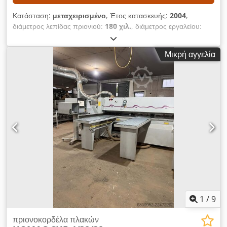
Κατάσταση:
μεταχειρισμένο
, Έτος κατασκευής:
2004
,
διάμετρος λεπίδας πριονιού:
180 χιλ.
, διάμετρος εργαλείου:
450 χιλ.
, Εξοπλισμός:
δοσομετρητής
, ΤΕΧΝΙΚΕΣ
ΛΕΠΤΟΜΕΡΕΙΕΣ Τρόλεϊ πριονιού Μέγιστη προεξοχή του
Μικρή αγγελία
πριονόδισκου: 125 mm Αριθμός βραχιόνων συγκράτησης: 11
Μέγιστη ταχύτητα προώθησης: 80 m/λεπτό Dkodpfszmtm
Usx Ambor Μέγιστη διάμετρος εργαλείου: 450 mm Ισχύς
κινητήρα: 21 kW Προπριονιστής Μέγιστη διάμετρος
πριονόδισκου: 180 mm Ισχύς κινητήρα: 2,2 kW Μέγιστη
ταχύτητα προώθησης: 150 m/λεπτό ΕΞΟΠΛΙΣΜΟΣ
Ανυψωτικό τραπέζι Μονάδα προπριονισμού Εκτυπωτής
ετικετών με γραμμωτό κώδικα Το μηχάνημα πωλείται και
παραδίδεται στην πραγματική και νομική του κατάσταση
(«όπως είναι και όπως φαίνεται»), με βάση φωτογραφική
τεκμηρίωση και τεχνικά/εμπορικά έγγραφα με περιγραφικό
χαρακτήρα. Ο αγοραστής έχει το δικαίωμα να επιθεωρήσει το
προϊόν πριν από την παραλαβή και αναλαμβάνει την ευθύνη
για την εγκατάσταση, την ασφάλιση και τη χρήση του
1
/
9
μηχανήματος στον προορισμό του. Εξωτερική αναφορά: 6645
πριονοκορδέλα πλακών