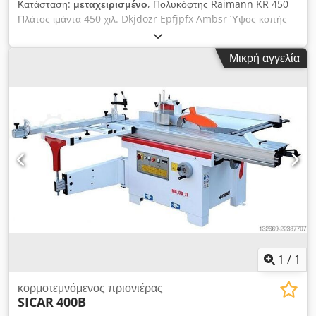
Κατάσταση:
μεταχειρισμένο
, Πολυκόφτης Raimann KR 450
επεξεργασμένα φύλλα χωρίς σχίσιμο.
Πλάτος ιμάντα 450 χιλ. Dkjdozr Epfjpfx Ambsr Ύψος κοπής
120 χιλ. Συσκευή συλλογής υλικού με πλευρική εκφόρτωση.
Μικρή αγγελία
1
/
1
κορμοτεμνόμενος πριονιέρας
SICAR
400B