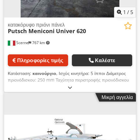
1
/
5
κατακόρυφο πριόνι πάνελ
Putsch Meniconi
Univer 620
Scerne
767 km
Πληροφορίες τιμής
Καλέστε
Κατάσταση:
καινούργιο
, Ισχύς κινητήρα: 5 ίπποι Διάμετρος
πριονόδισκου: 250 mm Ταχύτητα περιστροφής πριονόδισκου
(ανά λεπτό): 5300 Αυτόματος, πνευματικός μηχανισμός
μετακίνησης του τραπεζιού Υποστηρίγματα από γαλβανισμένο
Μικρή αγγελία
σίδερο και πολυαιθυλένιο Μέγιστο μήκος οριζόντιας κοπής:
4200 mm Μέγιστο ύψος κάθετης κοπής: 2200 mm Μέγιστο
ύψος οριζόντιας κοπής: 2080 mm Μέγιστο βάθος κοπής: 60
mm Dkedpsznm Tkefx Ambor