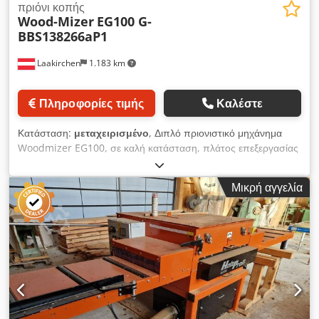
πριόνι κοπής
Wood-Mizer
EG100 G-
BBS138266aP1
Laakirchen
1.183 km
Πληροφορίες τιμής
Καλέστε
Κατάσταση:
μεταχειρισμένο
, Διπλό πριονιστικό μηχάνημα
Woodmizer EG100, σε καλή κατάσταση, πλάτος επεξεργασίας
υλικού 520 mm, πλάτος κοπής 300 mm, ισχύς 7,5 kW,
διάμετρος πριονόδισκου 250 mm, ύψος κοπής 50 mm.
Μικρή αγγελία
Dksdpfx Amozqq R Sobsr