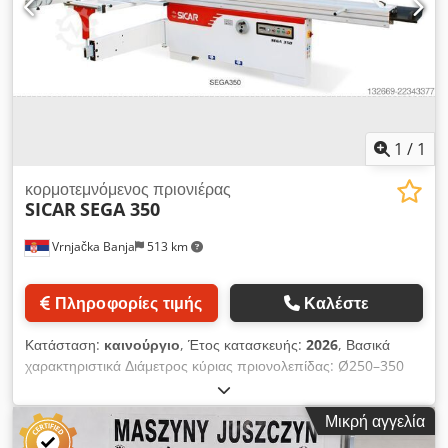
1
/
1
κορμοτεμνόμενος πριονιέρας
SICAR
SEGA 350
Vrnjačka Banja
513 km
Πληροφορίες τιμής
Καλέστε
Κατάσταση:
καινούργιο
, Έτος κατασκευής:
2026
, Βασικά
χαρακτηριστικά Διάμετρος κύριας πριονολεπίδας: Ø250–350
mm Διάμετρος άξονα πριονολεπίδας: Ø30 mm Διάμετρος
προπριονιού: Ø120 mm Διάμετρος άξονα προπριονιού: Ø20
Μικρή αγγελία
mm Κλίση πριονολεπίδας: 0–45° Αριθμός στροφών κύριας