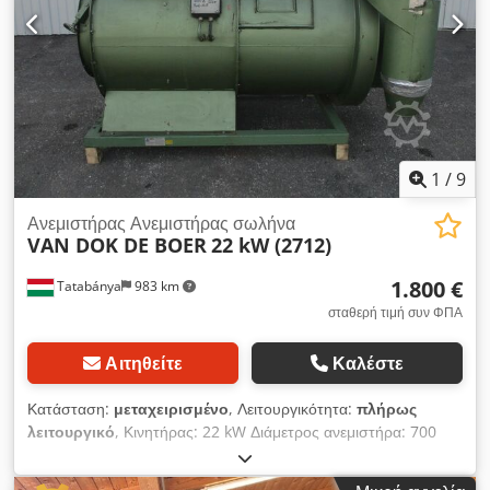
κυλίνδρους - Ηλεκτρονική ρύθμιση ύψους τραπεζιού -
Ελαστικός κύλινδρος εξόδου
1
/
9
Ανεμιστήρας Ανεμιστήρας σωλήνα
VAN DOK DE BOER
22 kW (2712)
1.800 €
Tatabánya
983 km
σταθερή τιμή συν ΦΠΑ
Αιτηθείτε
Καλέστε
Κατάσταση:
μεταχειρισμένο
, Λειτουργικότητα:
πλήρως
λειτουργικό
, Κινητήρας: 22 kW Διάμετρος ανεμιστήρα: 700
mm Μήκος: 2500 mm Dkedpjri R Dusfx Ambjr