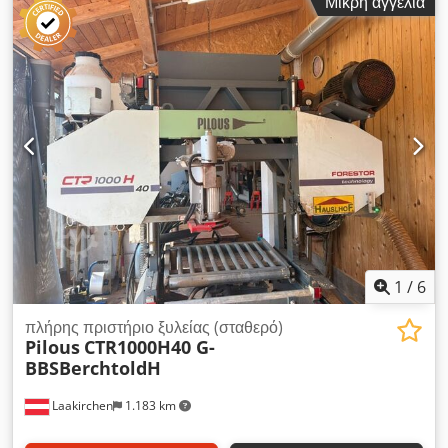
Μικρή αγγελία
1
/
6
πλήρης πριστήριο ξυλείας (σταθερό)
Pilous
CTR1000H40 G-
BBSBerchtoldH
Laakirchen
1.183 km