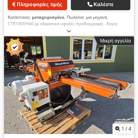
Πληροφορίες τιμής
Καλέστε
Κατάσταση:
μεταχειρισμένο
, Πωλείται: μια μηχανή
CTR1000H40 με εξαιρετικά υψηλές προδιαγραφές. Λόγος
πώλησης: μετάβαση σε μοντέλο CTR1000H60, λόγω νέων,
εξειδικευμένων παραγγελιών. Κατάσταση: άριστη. Τοποθεσία:
Μικρή αγγελία
DE-85391 Aiterbach. Επικοινωνία: Roman Griesauer.
Επιθεώρηση: Η μηχανή είναι σε λειτουργία και μπορεί να
επιθεωρηθεί και να δοκιμαστεί κατόπιν συνεννόησης.
Περιλαμβάνει τις ακόλουθες προδιαγραφές: CTR1000H40-ZUB:
Σύστημα μεταφοράς των κομμένων υλικών. CTR950H-DS:
Διπλός βραχίονας για τη φόρτωση των ξύλων. CTR950H-HSD:
Μοχλικός περιστροφέας ξύλων. CTR950H-KSD: Περιστροφέας
ξύλων με αλυσίδα. CTR950H-MR: Ολισθητήρα υλικών.
CTR950H-SP: Σύστημα τάνυσης. CTR-18,5: Κινητήρας 18,5
kW. CTR-AMP: Αμπερόμετρο. CTR-EGL: Ηλεκτρικά ρυθμιζόμενη
οδηγία πριονόλαμας. CTR-KV: Επέκταση καλωδίου για ένα
επιπλέον τμήμα. CTR-Pumpe-EA: Αντλία άρδευσης με
αυτόματη λειτουργία. CTR-SSP: Σύστημα τάνυσης
πριονόλαμας. Dkodpfxszqrrqs Ambjr CTR-ZSP: Επιπλέον
1
/
4
σταθμός ελέγχου για την υδραυλική λειτουργία.