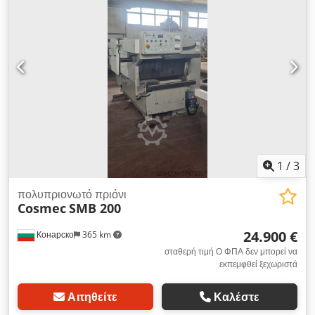
1
/
3
πολυπριονωτό πριόνι
Cosmec
SMB 200
24.900 €
Конарско
365 km
σταθερή τιμή Ο ΦΠΑ δεν μπορεί να
εκπεμφθεί ξεχωριστά
Αιτηθείτε
Καλέστε