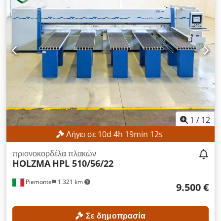
νομική του κατάσταση («όπως φαίνεται και ελέγχεται»), βάσει
φωτογραφικής τεκμηρίωσης και τεχνικών/εμπορικών εγγράφων
περιγραφικού χαρακτήρα. Ο αγοραστής έχει το δικαίωμα να
επιθεωρήσει το προϊόν πριν από την παραλαβή και
αναλαμβάνει την ευθύνη για την εγκατάσταση, την ασφάλιση
και τη χρήση του μηχανήματος στον τελικό προορισμό.
Εξωτερική αναφορά: 7875
1
/
12
Λήγει σε
10
d
4
h
19
min
11
s
πριονοκορδέλα πλακών
HOLZMA
HPL 510/56/22
Piemonte
1.321 km
9.500 €
Σε δημοπρασία