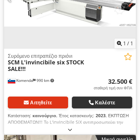
κοπής στις 45°: 97 mm Κλίση πριονόλαμας: 0–45° Μέγιστο
πλάτος κοπής με παράλληλο οδηγό: 1250–1400 mm
Τριφασικός κινητήρας: 5,5 kW (7,5 HP) – στάνταρ Κινητήρας
προπριονόλαμας: 0,75–1,0 kW Βάρος: 860 kg
1
/
1
Συρόμενο επιτραπέζιο πριόνι
SCM
L'invincibile six STOCK
SALE!!!
32.500 €
Komenda
990 km
σταθερή τιμή συν ΦΠΑ
Αιτηθείτε
Καλέστε
Κατάσταση:
καινούργιο
, Έτος κατασκευής:
2023
, ΕΚΠΤΩΣΗ
ΑΠΟΘΕΜΑΤΩΝ!!! Το L'invincibile SiX αντιπροσωπεύει την
υψηλότερη βαθμίδα πριονιών πάνελ. Το βασικό του
πλεονέκτημα είναι η κλίση της λεπίδας διπλής κατεύθυνσης
Μικρή αγγελία