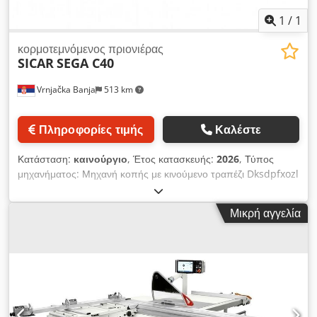
1
/
1
κορμοτεμνόμενος πριονιέρας
SICAR
SEGA C40
Vrnjačka Banja
513 km
Πληροφορίες τιμής
Καλέστε
Κατάσταση:
καινούργιο
, Έτος κατασκευής:
2026
, Τύπος
μηχανήματος: Μηχανή κοπής με κινούμενο τραπέζι Dksdpfxozl
Afke Ambjr Διαστάσεις πάγκου εργασίας: 1750 × 1000 mm
Μήκος κινούμενου τραπεζιού: 3200 mm Διαστάσεις
Μικρή αγγελία
κινούμενου τραπεζιού: 3200 × 390 mm Διάμετρος κύριας
πριονόλαμας: 350–400 mm (ανάλογα με την έκδοση) Άνοιγμα
κύριας πριονόλαμας: 30 mm Διάμετρος προπριονόλαμας: 120
mm Άνοιγμα προπριονόλαμας: 20 mm Αριθμός στροφών
κύριας πριονόλαμας: 3000 / 4000 / 5000 στροφές/λεπτό
Αριθμός στροφών προπριονόλαμας: 8500 στροφές/λεπτό
Μέγιστο ύψος κοπής στις 90°: 130–140 mm Μέγιστο ύψος