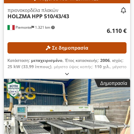
πριονοκορδέλα πλακών
HOLZMA
HPP 510/43/43
Piemonte
1.321 km
6.110 €
Σε δημοπρασία
Κατάσταση:
μεταχειρισμένο
, Έτος κατασκευής:
2006
, ισχύς:
25 kW (33,99 ίππους)
, μέγιστο ύψος κοπής:
110 χιλ.
, μέγιστο
πλάτος κοπής:
4.300 χιλ.
, μέγιστο μήκος κοπής:
4.300 χιλ.
,
ΤΕΧΝΙΚΕΣ ΛΕΠΤΟΜΕΡΕΙΕΣ Μέγιστο πλάτος πλάκας: 4.300
Δημοπρασία
mm Μέγιστο μήκος πλάκας: 4.300 mm Ελάχιστο ύψος κοπής:
3 mm Μέγιστο ύψος κοπής: 110 mm Μέγιστη προεξοχή
πριονόλαμας: 125 mm Σύστημα προώθησης και λαβών
Αριθμός λαβών: 9 Αριθμός λαβών στον οδηγό προώθησης: 9
Μέγιστη ταχύτητα προώθησης: 80 m/min Μέγιστη ταχύτητα
προώθησης του κινούμενου πριονιού: 120 m/min Κινούμενο
πριονί Μέγιστη διάμετρος εργαλείου: 450 mm Ισχύς κινητήρα:
18 kW Ταχύτητα περιστροφής: 2.870 στροφές/λεπτό Σύστημα