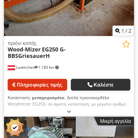
1
/
2
πριόνι κοπής
Wood-Mizer
EG250 G-
BBSGriesauerH
Laakirchen
1.183 km
Πληροφορίες τιμής
Καλέστε
Κατάσταση:
μεταχειρισμένο
, Διπλή πριονοκορδέλα
Woodmizer EG250, σε άριστη κατάσταση, με μέγιστο αριθμό
ωρών λειτουργίας 80, ισχύ 15 kW, πριονόδισκα, με
ρυθμιζόμενη ταχύτητα προώθησης. Dkedpfxezqqn De Ambor
Μικρή αγγελία