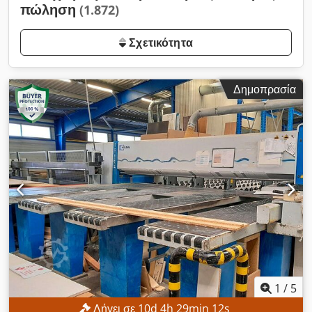
πώληση
(1.872)
Σχετικότητα
Δημοπρασία
1
/
5
Λήγει σε
10
d
4
h
29
min
11
s