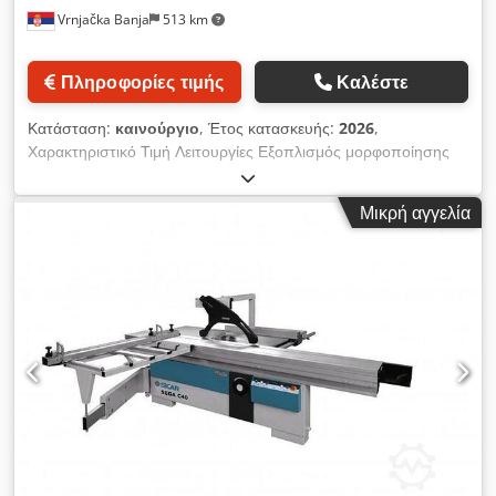
Vrnjačka Banja
513 km
Πληροφορίες τιμής
Καλέστε
Κατάσταση:
καινούργιο
, Έτος κατασκευής:
2026
,
Χαρακτηριστικό Τιμή Λειτουργίες Εξοπλισμός μορφοποίησης
με κινούμενο τραπέζι + Φρέζα Κινητήρας 3,0 kW (προαιρετικά
4,0 kW) Τροφοδοσία 400 V, τριφασικό (προαιρετικά 230 V)
Μικρή αγγελία
Διάμετρος πριονιού 300 mm Διάμετρος οπής πριονιού 30 mm
Διάμετρος προπριονιού 90 mm Οπή προπριονιού 22 mm
Αριθμός στροφών πριονιού 4500 σ.π.μ. Αριθμός στροφών
προπριονιού 7000 σ.π.μ. Dkodpezl Agnefx Ambsr Μέγιστο
ύψος κοπής στις 90° 100 mm Μέγιστο ύψος κοπής στις 45°
75 mm Κλίση πριονιού 0–45° Μέγιστο πλάτος κοπής με
παράλληλο οδηγό 1250 mm Διαστάσεις κινούμενου τραπεζιού
2200 × 315 mm Διαδρομή κινούμενου τραπεζιού 2200 mm
Εργονομικό τραπέζι 1280 × 1112 mm Βάρος 430 kg