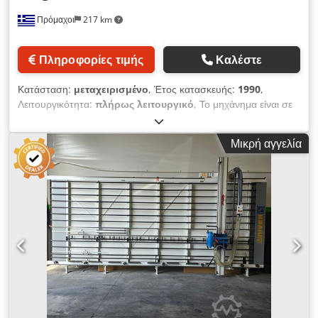
Πρόμαχοι
217 km
Πληροφορίες τιμής
Καλέστε
Κατάσταση:
μεταχειρισμένο
, Έτος κατασκευής:
1990
,
Λειτουργικότητα:
πλήρως λειτουργικό
, Το μηχάνημα είναι σε
άριστη κατάσταση και πλήρως λειτουργικό Djdpfov Dr D Rjx
Ambekr
Μικρή αγγελία