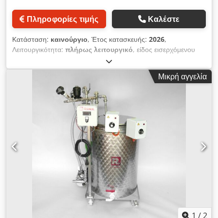
Πληροφορίες τιμής
Καλέστε
Κατάσταση:
καινούργιο
, Έτος κατασκευής:
2026
,
Λειτουργικότητα:
πλήρως λειτουργικό
, είδος εισερχόμενου
ρεύματος:
τριφασικός
, συνολικό βάρος:
150 κιλ
, τάση
εισόδου:
400 V
, θερμοκρασία:
90 °C
, χωρητικότητα δεξαμενής:
Μικρή αγγελία
140 λ
, τύπος ρύθμισης ύψους:
μηχανικός
, Ο παστεριωτής
υδατόλουτρου PW-01 είναι μία συσκευή για θερμική
επεξεργασία προϊόντων σε γυάλινα ή PET δοχεία. Τεχνικά
χαρακτηριστικά: Dodpfxjtyvvms Akhjck Υλικό κατασκευής:
Ανοξείδωτο ατσάλι AISI 304 Τάση τροφοδοσίας: 400 V
Συνδεδεμένη ισχύς: 12 kW Ισχύς των ηλεκτρικών στοιχείων
θέρμανσης: 12 kW (2 × 6 kW) Ρύθμιση θερμοκρασίας μέσω
ρυθμιστή (Mikster) Αισθητήρας θερμοκρασίας προϊόντος 4
καλάθια παρτίδας Διαστάσεις: 240 × 386 × 340 mm Μονωμένο
δοχείο Όγκος δοχείου: 200 l Αριθμός καλαθιών παρτίδας: 4
Διαστάσεις καλαθιού: 240 × 386 × 340 mm (ύψος)
1
/
2