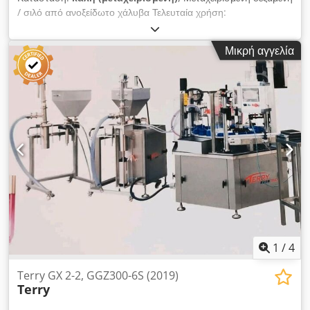
/ σιλό από ανοξείδωτο χάλυβα Τελευταία χρήση:
Γαλακτοκομικά προϊόντα Αριθμός είδους: 10742 Όγκος: 1000
λίτρα Τύπος: Σταθερό σε 4 πόδια Υλικό (βρεχόμενα μέρη):
Μικρή αγγελία
14301 / AISI 304 Κατασκευή: Μονότοιχο Φρεάτιο: 400mm
Πίεση λειτουργίας: Ατμοσφαιρική Διάσταση δεξαμενής:
Ατμοσφαιρική διάμετρος: 1100mm Κυλινδρικό ύψος: 770mm
Συνολικό πλάτος: 1210mm Συνολικό μήκος: 1210mm
Συνολικό ύψος: 1920mm Ύψος ποδιών: 860mm Υλικά:
Dcsdpfx Asncfdfjkhjk 14301 / AISI 304 Εξωτερικά μέρη:
1.4301 / AISI 304 Εγκαταστάσεις: Διάμετρος στόμιο: 120mm
Βαλβίδα εξόδου: βρύση Sham Απόσταση αποστράγγισης από
το δάπεδο: 110mm Πινακίδα: όχι
1
/
4
Terry GX 2-2, GGZ300-6S (2019)
Terry