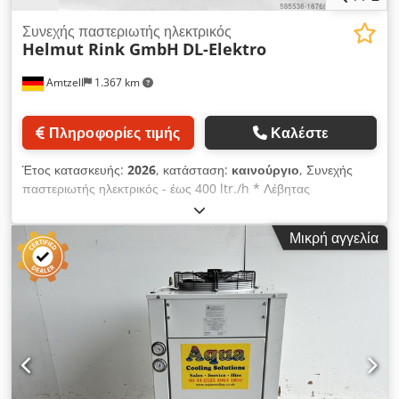
Συνεχής παστεριωτής ηλεκτρικός
Helmut Rink GmbH
DL-Elektro
Amtzell
1.367 km
Πληροφορίες τιμής
Καλέστε
Έτος κατασκευής:
2026
, κατάσταση:
καινούργιο
, Συνεχής
παστεριωτής ηλεκτρικός - έως 400 ltr./h * Λέβητας
υδατόλουτρου * Ηλεκτρική θέρμανση 13,5 / 18 / 27 / 31,5 kW
- 400 V * Δεξαμενή 150 λίτρων από ανοξείδωτο χάλυβα με
Μικρή αγγελία
θερμομόνωση * Σωληνοειδής εναλλάκτης θερμότητας από
ανοξείδωτο χάλυβα * Αυτόματη διάταξη ασφαλείας χαμηλής
θερμοκρασίας (απαιτείται πεπιεσμένος αέρας) * Αντλία χυμού
από ανοξείδωτο χάλυβα * Πλαίσιο με υποδοχή για τη διάταξη
ασφαλείας χαμηλής θερμοκρασίας και την αντλία ##### RINK
- Παστεριωτές για περισσότερα από 30 χρόνια Djdot Uzitopfx
Akhsck Αποδεδειγμένη τεχνολογία - περισσότερες από 500
μονάδες σε χρήση από πελάτες