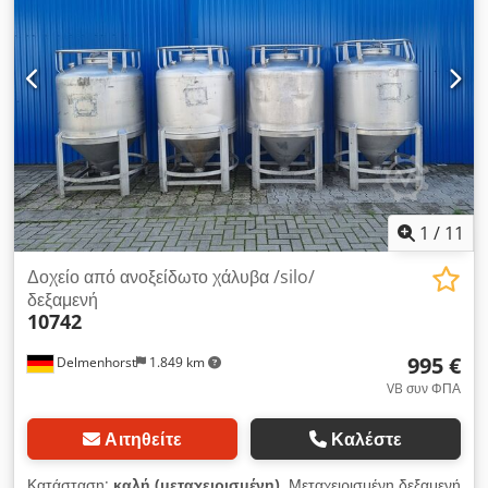
1
/
11
Δοχείο από ανοξείδωτο χάλυβα /silo/
δεξαμενή
10742
995 €
Delmenhorst
1.849 km
VB συν ΦΠΑ
Αιτηθείτε
Καλέστε
Κατάσταση:
καλή (μεταχειρισμένη)
, Μεταχειρισμένη δεξαμενή