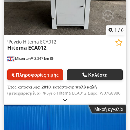
1
/
6
Ψυγείο Hitema ECA012
Hitema
ECA012
Misterton
2.347 km
Πληροφορίες τιμής
Καλέστε
Έτος κατασκευής:
2010
, κατάσταση:
πολύ καλή
(μεταχειρισμένο)
, Ψυγείο Hitema ECA012 Σειρά: W07G8986
2010, ψύκτης, μέγιστη πίεση 28bar, ψυκτικό R407C, μέγιστη
πίεση νερού 3bar, μέγιστη ένταση 14.6A, 3Ph Dcsdenxlrzspfx
Μικρή αγγελία
Akhek