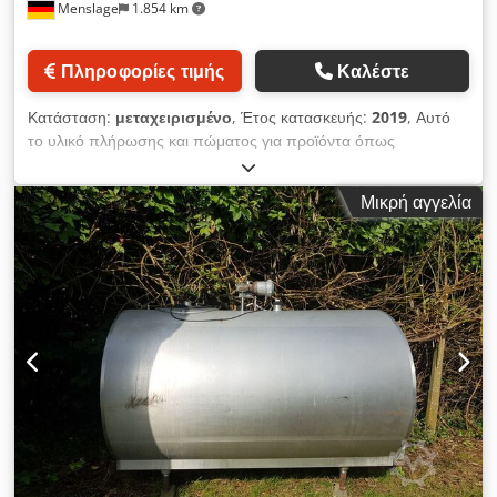
Menslage
1.854 km
Πληροφορίες τιμής
Καλέστε
Κατάσταση:
μεταχειρισμένο
, Έτος κατασκευής:
2019
, Αυτό
το υλικό πλήρωσης και πώματος για προϊόντα όπως
απολυμαντικά χεριών, υγρά, λοσιόν και κρέμες κατασκευάστηκε
το 2019 από τον κινεζικό κατασκευαστή Terry. Το μηχάνημα
Μικρή αγγελία
βρίσκεται στην αρχική, αχρησιμοποίητη κατάστασή του και
εξακολουθεί να βρίσκεται στην αρχική του συσκευασία. Το
μηχάνημα δεν έχει τεθεί ποτέ σε λειτουργία και είναι άμεσα
διαθέσιμο. Τεχνικά στοιχεία Εύρος όγκου πλήρωσης: 20-300
ml Εύρος προσαρμογής σχήματος φιάλης: ø25-70 mm (Για
διαμέτρους 10-25 mm μπορεί να χρησιμοποιηθεί αντίστροφο
καλούπι, εάν απαιτείται. Για προϊόντα με διάμετρο άνω των ø70
mm μπορούν να χρησιμοποιηθούν προσαρμοσμένα καλούπια
για αυτοματοποιημένη παραγωγή). Ακρίβεια πλήρωσης: 20-
100 ml, ±0,5 g- 101-300 ml, ±0,5 % Ταχύτητες παραγωγής:
20-100 ml, ±0,5 g- 101-300 ml, ±0,5 %: προϊόντα που
περιέχουν 300 ml ≥15 φιάλες/λεπτό, προϊόντα που περιέχουν
200 ml ≥20 φιάλες/λεπτό, προϊόντα που περιέχουν 100 ml