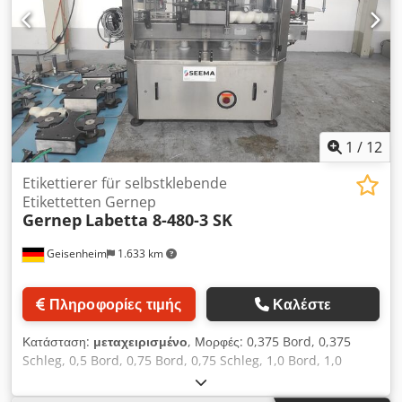
Διάμετρος εξόδου: 65mm Απόσταση αποστράγγισης από το
δάπεδο: 195mm Διπλό σακάκι Διάφορες συνδέσεις
Αναδευτήρας με αναδευτήρα δέσμης
1
/
12
Etikettierer für selbstklebende
Etikettetten Gernep
Gernep
Labetta 8-480-3 SK
Geisenheim
1.633 km
Πληροφορίες τιμής
Καλέστε
Κατάσταση:
μεταχειρισμένο
, Μορφές: 0,375 Bord, 0,375
Schleg, 0,5 Bord, 0,75 Bord, 0,75 Schleg, 1,0 Bord, 1,0
Schleg, 1,5l Bord, 1,5 Schleg Αρ. Σειράς: 15231 Τεχνικά
χαρακτηριστικά: Κατεύθυνση λειτουργίας: δεξιά-αριστερά,