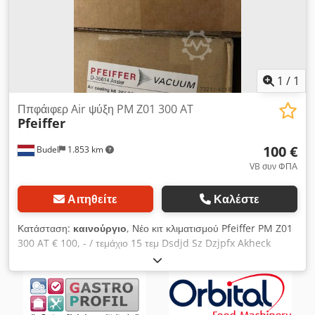
1
/
1
Ππφάιφερ Air ψύξη PM Z01 300 AT
Pfeiffer
100 €
Budel
1.853 km
VB συν ΦΠΑ
Αιτηθείτε
Καλέστε
Κατάσταση:
καινούργιο
, Νέο κιτ κλιματισμού Pfeiffer PM Z01
300 AT € 100, - / τεμάχιο 15 τεμ Dsdjd Sz Dzjpfx Akheck