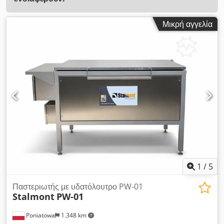
Μικρή αγγελία
1
/
5
Παστεριωτής με υδατόλουτρο PW-01
Stalmont
PW-01
Poniatowa
1.348 km