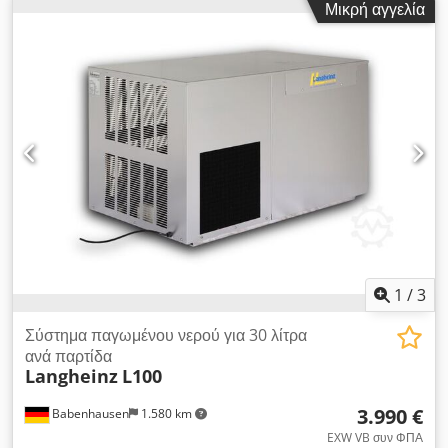
Μικρή αγγελία
κυκλική κίνηση, αριστερόστροφη Dcedjxyt Aiepfx Akhjk
Απόδοση (φιάλες/ώρα): 8000 Ετικέτες: αυτοκόλλητες ετικέτες
Αριθμός σταθμών ετικετοθέτησης: 3 Αριθμός πιατών
μπουκαλιών: 8 Ρύθμιση ύψους κινητήρα: ναι Ρύθμιση
ταχύτητας: μετατροπέας συχνότητας
1
/
3
Σύστημα παγωμένου νερού για 30 λίτρα
ανά παρτίδα
Langheinz
L100
3.990 €
Babenhausen
1.580 km
EXW VB συν ΦΠΑ