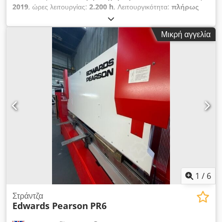
2019
, ώρες λειτουργίας:
2.200 h
, Λειτουργικότητα:
πλήρως
λειτουργικό
, ισχύς:
90 kW (122,37 ίππους)
, Πρέσα για
μπρικέτες Ruf RB 1500 Έτος κατασκευής 2019 Μόνο 2299
Μικρή αγγελία
αρχικές ώρες λειτουργίας Csdoyxfvzjpfx An Esrf
Συμπεριλαμβανομένου σιλό αποθήκευσης
Συμπεριλαμβανομένης απορρόφησης / κινητού απορροφητήρα
σκόνης Alko Πολύ καλή κατάσταση χωρίς ελαττώματα
Διαστάσεις μπρικέτας περίπου 27 x 10 x 10 εκ. Απόδοση
περίπου 900 κιλά ανά ώρα Ισχύς κινητήρα 90 kW
1
/
6
Στράντζα
Edwards Pearson
PR6