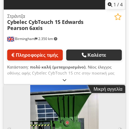
1
/
4
Στράντζα
Cybelec CybTouch 15 Edwards
Pearson
6axis
Birmingham
2.350 km
Πληροφορίες τιμής
Καλέστε
Κατάσταση:
πολύ καλή (μεταχειρισμένο)
, Νέος έλεγχος
οθόνης αφής Cybelec CybTouch 15 cnc στην ποιοτική μας
μεταχειρισμένη φρένα τύπου Edwards Pearson 6axis cnc
προς πώληση Βίντεο στο κάτω μέρος της καταχώρισης Πρέσα
Μικρή αγγελία
CNC Edwards Pearson RTB 100 T / 3100 3metre x 100ton /
3100mm Νέος έλεγχος cnc Cybelec CybTouch 15 με οθόνη
αφής που επικοινωνεί με λογισμικό offline - διαθέσιμο
λογισμικό offline για αυτόν τον έλεγχο cnc Cybelec Cjdpfxeq
Ewkys An Ejrf Πίσω μετρητής 4 αξόνων - z1, z2, άξονας x και r
- 6 άξονες συνολικά Το μηχάνημα είναι σε καλή κατάσταση
λειτουργίας και περιλαμβάνει ένα πλήρες σετ εργαλείων άνω &