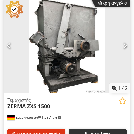
Μικρή αγγελία
37 kW Μήκος κυλίνδρου: 600 mm Με 3 x 5 τεμ. περιστροφικά
μαχαίρια Csdpezncaaefx An Eorf Με κόσκινο 40 mm Με
σύστημα ελέγχου Μ/Π/Υ: 2,5 x 2,5 x 2,6 μέτρα Βάρος περίπου:
4,5 τόνοι
1
/
2
Τεμαχιστής
ZERMA
ZXS 1500
Zuzenhausen
1.537 km