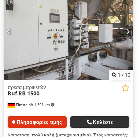
καθαρή τιμή: 49.000 ευρώ Lignum R6 2019, 23.000 ώρες
λειτουργίας, καθαρή τιμή: 49.000 ευρώ Lignum R6 2019,
6.800 ώρες λειτουργίας, καθαρή τιμή: 59.000 ευρώ Lignum R4
2021, 13.000 ώρες λειτουργίας, καθαρή τιμή: 59.000 ευρώ
Lignum R4 2021, 13.000 ώρες λειτουργίας, καθαρή τιμή:
59.000 ευρώ Lignum R4 2021, 12.000 ώρες λειτουργίας,
καθαρή τιμή: 59.000 ευρώ Lignum R4 2021, 12.000 ώρες
λειτουργίας, καθαρή τιμή: 59.000 ευρώ Σε άλλη καταχώρηση
διατίθεται αυτόματο σύστημα συσκευασίας για τα μπρικέτα.
Crjdpfxox Ap Iys An Eef
1
/
10
πρέσα μπρικετών
Ruf
RB 1500
Elmstein
1.591 km
Πληροφορίες τιμής
Καλέστε
Κατάσταση:
πολύ καλή (μεταχειρισμένο)
, Έτος κατασκευής: