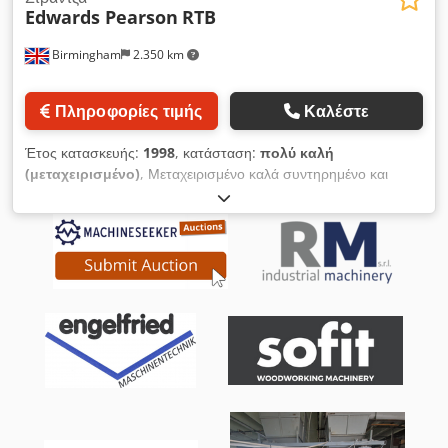
Edwards Pearson
RTB
Birmingham
2.350 km
Πληροφορίες τιμής
Καλέστε
Έτος κατασκευής:
1998
, κατάσταση:
πολύ καλή
(μεταχειρισμένο)
, Μεταχειρισμένο καλά συντηρημένο και
πολύ καθαρό Edwards Pearson RTB 2metre x 60 ton 6axis
CNC υδραυλική πρέσα προς πώληση Πρέσα 2050mm /
2metre x 60 τόνοι χωρητικότητας Μάρκα: Edwards Pearson
Μοντέλο: RTB60T 6 άξονες: Y1,Y2,X,R,Z1 και Z2 Πλήρως
συντηρημένο Πλήρες μήκος άνω και κάτω εργαλείων
Σφιγκτήρες άνω εργαλείων τύπου ευρώ Cedpfspky Hzjx An
Esrf Διατίθεται παράδοση και εγκατάσταση στο εργοστάσιό
σας