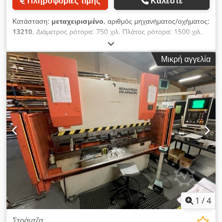
Πληροφορίες τιμής
Καλέστε
Κατάσταση:
μεταχειρισμένο
, αριθμός μηχανήματος/οχήματος:
13210
, Διάμετρος ρότορα: 750 χιλ. Πλάτος ρότορα: 1500 χιλ.
Αριθμός μαχαιριών ρότορα: 76 Αριθμός μαχαιριών στάτορα: 4
(1 σειρά) Διατομή εισόδου: περίπου 1500 x 1500 χιλ. Crsdoy
Μικρή αγγελία
Di R Tspfx An Esf Κινητήρας κίνησης: 2 x 75 kW
1
/
4
Στράντζα