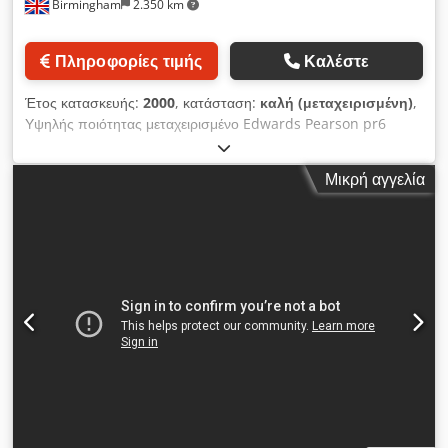
Birmingham
2.350 km
Πληροφορίες τιμής
Καλέστε
Έτος κατασκευής:
2000
, κατάσταση:
καλή (μεταχειρισμένη)
,
Υψηλής ποιότητας μεταχειρισμένο Edwards Pearson pr6
7axis cnc pressbrake προς πώληση Βίντεο στο κάτω μέρος
της καταχώρισης Πρέσα CNC Edwards Pearson PR6
Μικρή αγγελία
100/3100 Crjdpopr U Tdofx An Eof 3 μέτρα x 100ton /
3100mm Νέο / έτος 2000 Πίσω μετρητής 5 αξόνων - άξονες
z1, z2, x, x1 και r - συνολικά 7 άξονες - πολλαπλοί άξονες
Κωνικό δάκτυλο / κωνικό δάκτυλο Στέψη Έλεγχος CNC
Cybelec Μηχανή σε καλή κατάσταση λειτουργίας Πλήρως
συντηρημένο Το μηχάνημα λειτουργεί επί του παρόντος στην
παραγωγή και θα μεταφερθεί στο εργοστάσιό μας για να
ελεγχθεί, να δοκιμαστεί και να πραγματοποιηθεί αισθητική
επισκευή. Μπορούμε να παραδώσουμε στα εργοστάσιά σας,
να εγκαταστήσουμε και να προσφέρουμε μαθήματα με τους
χειριστές σας, καθώς και να παραθέσουμε νέα εργαλεία για την
κατασκευή των προϊόντων σας από λαμαρίνα σε αυτό το
μηχάνημα.