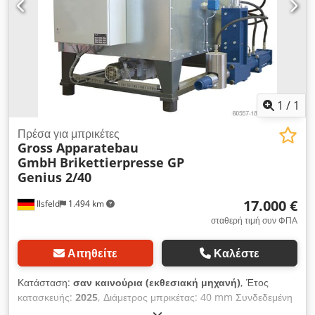
1
/
1
Πρέσα για μπρικέτες
Gross Apparatebau
GmbH
Brikettierpresse GP
Genius 2/40
17.000 €
Ilsfeld
1.494 km
σταθερή τιμή συν ΦΠΑ
Αιτηθείτε
Καλέστε
Κατάσταση:
σαν καινούρια (εκθεσιακή μηχανή)
, Έτος
κατασκευής:
2025
, Διάμετρος μπρικέτας: 40 mm Συνδεδεμένη
ισχύς: 4 kW Ισχύς/χωρητικότητα πίεσης ανά ώρα: εξαρτάται