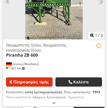
κάτω φρένων Pressbrake πλήρους μήκους.
1
/
3
Θρυμματιστής ξύλου, θρυμματιστής,
καταστροφέας ξύλου
Piranha
ZB 600
Gronau (Westfalen)
1.851 km
Πληροφορίες τιμής
Καλέστε
Κατάσταση:
καλή (μεταχειρισμένη)
, Έτος κατασκευής:
1993
,
Λειτουργικότητα:
πλήρως λειτουργικό
, Τεμαχιστής,
τεμαχιστής ξύλου, μηχανή τεμαχισμού, κόφτης, θραυστήρας
Κατασκευαστής: Piranha Για πλαστικά και καλώδια Κινητήρας: