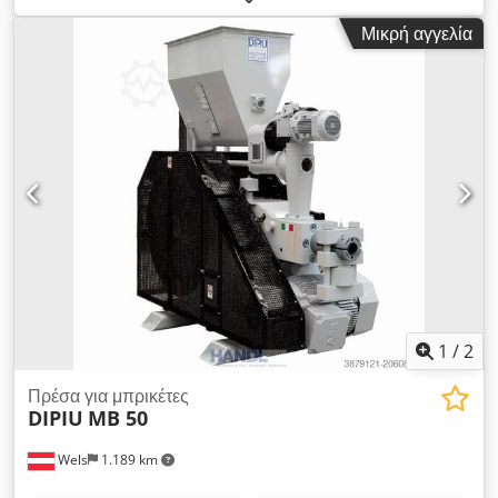
από το υλικό Διαστάσεις δοχείου: 1.044 x 1.044 mm Έλεγχος
Μικρή αγγελία
μέσω PLC Χωρητικότητα υδραυλικής δεξαμενής: 100 l Νέο
εκθεσιακό μηχάνημα με 5 ώρες λειτουργίας Crjdpovptrtefx An
Esf
1
/
2
Πρέσα για μπρικέτες
DIPIU
MB 50
Wels
1.189 km