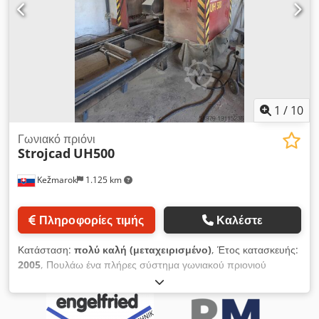
1
/
10
Γωνιακό πριόνι
Strojcad
UH500
Kežmarok
1.125 km
Πληροφορίες τιμής
Καλέστε
Κατάσταση:
πολύ καλή (μεταχειρισμένο)
, Έτος κατασκευής:
2005
, Πουλάω ένα πλήρες σύστημα γωνιακού πριονιού
Κατασκευαστής: Strojcad, Σλοβακία Μοντέλο γωνιακού
πριονιού: UH500 Κατασκευάστηκε το 2005. Μήκος κοπής έως
7,50 μέτρα. Διάμετρος ξύλου 500 χιλιοστά. Dodpfewinifsx