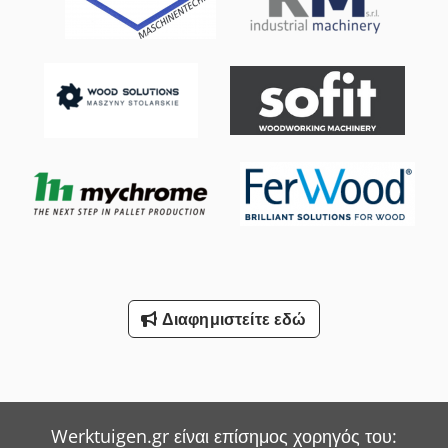
Akijkr Πολύ καλή κατάσταση. Διαθέσιμο άμεσα.
Διαφημιστείτε εδώ
Werktuigen.gr είναι επίσημος χορηγός του: