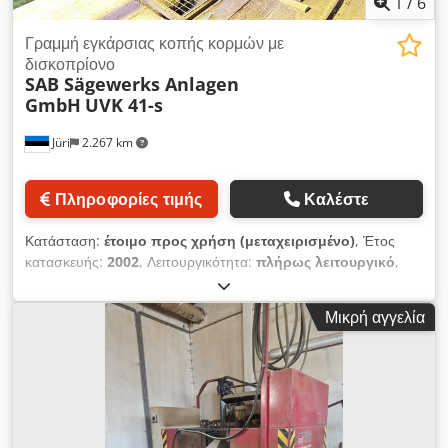
1
/
6
Γραμμή εγκάρσιας κοπής κορμών με
δισκοπρίονο
SAB Sägewerks Anlagen
GmbH
UVK 41-s
Jüri
2.267 km
Πληροφορίες τιμής
Καλέστε
Κατάσταση:
έτοιμο προς χρήση (μεταχειρισμένο)
, Έτος
κατασκευής:
2002
, Λειτουργικότητα:
πλήρως λειτουργικό
,
αριθμός μηχανήματος/οχήματος:
382
, Γραμμή πριονίσματος
κορμών με εισαγωγικούς και εξαγωγικούς μεταφορείς, 2 x 2
Μικρή αγγελία
ηλεκτρικά μετακινούμενες πριονολεπίδες, διάμετρος
πριονολεπίδων 970 mm, κύριοι ηλεκτροκινητήρες 2 x 45kW.
Μήκος κορμού 0,8 - 8 m, μέγιστη διάμετρος κορμού 40 cm,
αρχικός ηλεκτρικός πίνακας, η γραμμή είναι υπό τάση και
μπορεί να επιδειχθεί σε λειτουργία, συνολικός χρόνος
λειτουργίας 3-4 έτη. Dodpexwyzgofx Akiokr