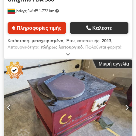
φθαρμένης λειαντικής πέτρας 250 mm 15. Οπή στερέωσης
λειαντικής πέτρας 127 mm 16. Ονομαστικό/μέγιστο πλάτος
Jadvygiškės
1.772 km
λειαντικής πέτρας 50 mm
Πληροφορίες τιμής
Καλέστε
Κατάσταση:
μεταχειρισμένο
, Έτος κατασκευής:
2013
,
Λειτουργικότητα:
πλήρως λειτουργικό
, Πωλούνται φορητά
μηχανήματα κατεργασίας / τόρνευσης βαλβίδων Unigrind FDA
500. Τα μηχανήματα είναι μεταχειρισμένα, σε καλή κατάσταση
Μικρή αγγελία
και πλήρως λειτουργικά. Δυνατότητα επιτόπιας επιθεώρησης
και δοκιμής. Dedpfx Ajy R R Imsfpock Το Unigrind FDA 500
προορίζεται για κατεργασία και επισκευή επιφανειών
στεγανοποίησης βαλβίδων, εδρών και φλαντζών. Ο εξοπλισμός
επιτρέπει ακριβή τόρνευση, φρεζάρισμα και ανακατασκευή
επιφανειών απευθείας στον χώρο εργασίας. Τεχνικά
χαρακτηριστικά: Μοντέλο: Unigrind FDA 500 Έτος: 2013
Φορητά μηχανήματα κατεργασίας βαλβίδων Κατάλληλα για
επισκευή βαλβίδων, φλαντζών και επιφανειών στεγανοποίησης
Ακριβής κατεργασία επίπεδων και κωνικών επιφανειών
Κατάλληλο για διάφορους τύπους βιομηχανικών βαλβίδων