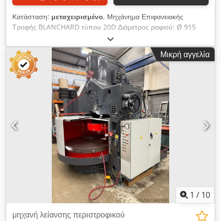
Κατάσταση:
μεταχειρισμένο
, Μηχάνημα Επιφανειακής
Τροφής BLANCHARD τύπου 20D Διάμετρος ραφιού: Ø 915
mm Ταχύτητα ραφιού: από 5 έως 27 σ.α.λ Διάμετρος
μυλόπετρας: Ø 500 mm Maxi ύψος κάτω από τον τροχό: 450
Μικρή αγγελία
mm Κινητήρας άξονα: 30 CV - 715 RPM Ηλεκτρομαγνητικό
τσοκ Dedszmwlzopfx Afpeck Γρήγορη Πάνω/Κάτω Τάση 220
V Τρι Διαστάσεις (Μ x Π x Υ): 3700 x 2000 x 2600 mm Βάρος:
6 Τ
1
/
10
μηχανή λείανσης περιστροφικού