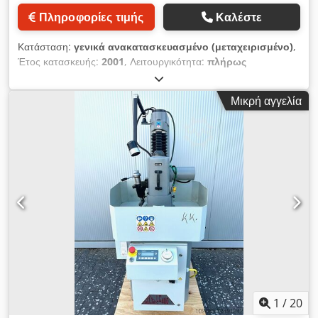
MARPOSS P7 - Διάφοροι λειαντικοί δίσκοι και εξαρτήματα
Πληροφορίες τιμής
Καλέστε
συγκράτησης - Σύστημα αναρρόφησης λαδιού-νεφελώματος
γαλακτωματοποιημένου - Αυτόματη μονάδα εξισορρόπησης -
Κατάσταση:
γενικά ανακατασκευασμένο (μεταχειρισμένο)
,
Υδροστατική στήριξη σε όλους τους άξονες κατεργασίας ►
Έτος κατασκευής:
2001
, Λειτουργικότητα:
πλήρως
ΠΕΡΙΓΡΑΦΗ Το μηχάνημα βρίσκεται σε εξαιρετική κατάσταση
λειτουργικό
, Διάμετρος κατεργασίας: 4.000 mm Ύψος
συντήρησης και χρησιμοποιήθηκε αποκλειστικά για την υψηλής
κατεργασίας: 730 mm Άξονας X: 1.110 mm Σύστημα ελέγχου:
ακρίβειας τελική κατεργασία μεγάλων ρουλεμάν για υπεράκτιες
Μικρή αγγελία
SIMATIC S7-300 Σύστημα συγκράτησης εργαλείων: Τμήματα
ανεμογεννήτριες. Στο εύρος της κατεργασίας περιλαμβάνονταν
λείανσης Ενσωματωμένη μονάδα ρύθμισης στην κεφαλή
η λείανση των εσωτερικών και εξωτερικών διαμέτρων καθώς
λείανσης Dodpsztc T Djfx Afpjck Το 2010, το μηχάνημα
και των τριβών υψηλής ακρίβειας των κυλινδρικών ρουλεμάν.
υποβλήθηκε σε μια ολοκληρωμένη γενική επισκευή, τόσο
Τα επιτευχθέντα αποτελέσματα κατεργασίας υπογραμμίζουν
μηχανική όσο και ηλεκτροτεχνική. Στο πλαίσιο αυτής της
την εξαιρετική απόδοση του μηχανήματος. Οι εσωτερικές και
εκσυγχρονισμού, ολόκληρη η τεχνολογία αυτοματισμού και η
εξωτερικές διάμετροι, με διάμετρο τεμαχίου εργασίας έως και
τεχνολογία κίνησης αντικαταστάθηκαν με τεχνολογία της
4.000 mm, λειάνθηκαν εντός ανοχής ±20 µm. Για τις τριβές,
Siemens. Το μηχάνημα είναι εξοπλισμένο με ένα σύστημα
επιτεύχθηκε ακρίβεια προφίλ 2–3 µm.
μέτρησης κατά τη διάρκεια της διαδικασίας MARPOSS P7. Το
σύστημα μέτρησης είναι πλήρως ενσωματωμένο στο σύστημα
ελέγχου PLC Siemens SIMATIC S7-300 μέσω του
πρωτοκόλλου PROFIBUS.
1
/
20