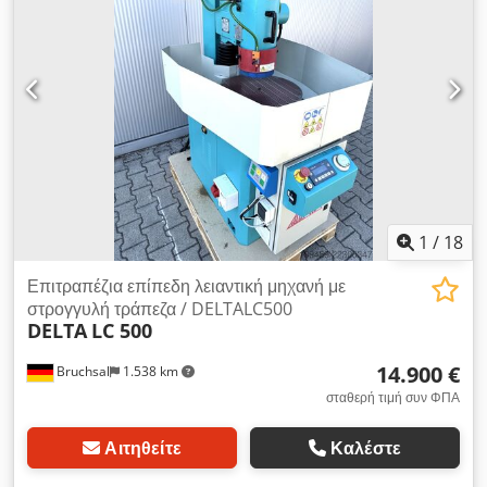
Βάρος μηχανήματος (περίπου): 6500 kg Απαιτούμενος χώρος
(περίπου): 4100 x 3200 x 2600 mm Εξοπλισμός: Σύστημα
ψύξης 500 λίτρων με φίλτρο χάρτινης ταινίας 4 δίσκοι λείανσης
(3 αχρησιμοποίητοι) Τεχνικά χαρακτηριστικά: Διάμετρος
περιστρεφόμενου τραπεζιού: 800 mm Μέγιστη απόσταση από
το περιστρεφόμενο τραπέζι έως το κέντρο του άξονα λείανσης:
850 mm Διάμετρος δίσκου λείανσης: 400 mm Πλάτος δίσκου
λείανσης: 80 mm
1
/
18
Επιτραπέζια επίπεδη λειαντική μηχανή με
στρογγυλή τράπεζα / DELTALC500
DELTA
LC 500
14.900 €
Bruchsal
1.538 km
σταθερή τιμή συν ΦΠΑ
Αιτηθείτε
Καλέστε