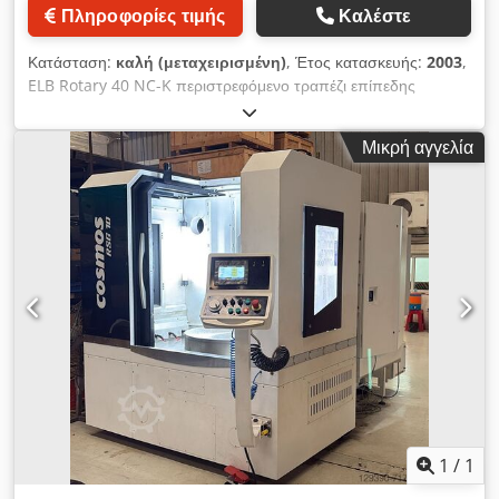
Πληροφορίες τιμής
Καλέστε
Κατάσταση:
καλή (μεταχειρισμένη)
, Έτος κατασκευής:
2003
,
ELB Rotary 40 NC-K περιστρεφόμενο τραπέζι επίπεδης
λείανσης, διάμετρος τραπεζιού 400 mm, ύψος λείανσης 300
mm, έτος κατασκευής 2003, έλεγχος ELN NC-K, ισχύς
Μικρή αγγελία
ατράκτου 4 kW, τροχός λείανσης 300 x 50 x 76,2 mm,
περιστρεφόμενο τραπέζι με μαγνητική πλάκα συγκράτησης
διαμέτρου 400 mm, πλήρης κάλυψη, σύστημα ψύξης με
φίλτρο χάρτινης ταινίας, ορατή υπό ρεύμα, αναλαμβάνουμε
επίσης εγκατάσταση/εκπαίδευση και μεταγενέστερη τεχνική
υποστήριξη επιτόπου! Χρηματοδότηση/μίσθωση, κανένα
πρόβλημα, θα χαρούμε να σας κάνουμε μια προσφορά!
Dcsdpeuiafujfx Afpsk
1
/
1