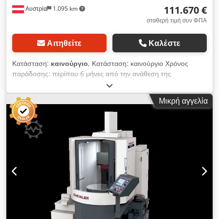
111.670 €
Αυστρία
1.095 km
σταθερή τιμή συν ΦΠΑ
Αιτηθείτε
Καλέστε
Κατάσταση:
καινούργιο
, Κατάσταση: καινούργιο Χρόνος
παράδοσης: περίπου 6 μήνες από την ανάθεση της
παραγγελίας Χώρα προέλευσης: Ταϊβάν Dcedswiq U Ropfx
Afpok Τιμή: 111.670 € Μηνιαία δόση leasing: 2.110,56 €
Μικρή αγγελία
Μήκος λείανσης: 400 mm Απόσταση άξονα - τραπεζιού: 500
mm Τραπέζι: 400 mm Μέγ. ακτίνα λείανσης: 225 mm
Ηλεκτρομαγνητική πλάκα σύσφιξης: 400 mm Μέγ. βάρος
κατεργαζόμενου τεμαχίου: 50 kg Αυτόματη κάθετη προώθηση:
450 mm Ταχύτητα άξονα (στροφές): 500 - 2.200 σ.α.λ.
Κινητήρας άξονα: 5,5 kW Συνολική ισχύς σύνδεσης: 19 kW
Μήκος: 2.800 mm Πλάτος: 2.800 mm Ύψος: 2.610 mm
Διαστάσεις μεταφοράς: 2.850 x 2.000 x 2.470 mm Βάρος:
3.450 kg Διαστάσεις τροχού λείανσης: Dm. 355 x 38 x Dm.
127 mm Ελάχιστη εισαγωγή: 0,001 mm Σεβροκινητήρες
προώθησης Y/Z: 1,7 kW Κινητήρας περιστρεφόμενου
τραπεζιού: 2,4 kW Ταχύτητα περιστραφόμενου τραπεζιού: 10 -