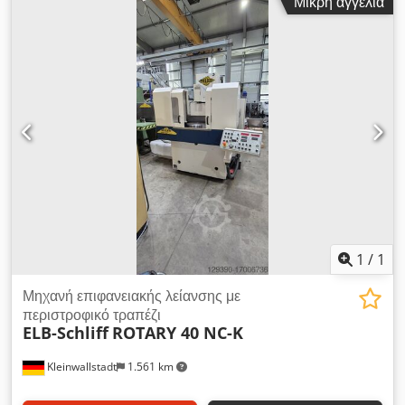
Μικρή αγγελία
λειτουργία Εξοπλισμένο με: Κεφαλή λείανσης UR T1 500 x 80;
T2 400 x 63 1 HF εσωτερικός άξονας MFM 1224/42 1 HF
εσωτερικός άξονας MFM 1290 Ημιαυτόματη συσκευή
εξισορρόπησης KEL-TOUCH στην κεφαλή εργασίας για
εσωτερική και εξωτερική λείανση KELSET μέτρηση τροχού
λείανσης KELPOS διαμήκη τοποθέτηση Heidenhain CNC
GrindPus 640 CNC B - άξονας , υδροστατικό CNC C - άξονας
για λείανση πολυγώνου και σπειρώματος KELSOFT NCG για μη
κυκλική λείανση KELTHREAD για λείανση σπειρώματος
KELREMOTE για απομακρυσμένη διάγνωση Προετοιμασμένος
για μέτρηση ελέγχων Φίλτρο ζώνης χαρτιού Streuli 480 l
Σύστημα εξαγωγής διαθέσιμο σε σύντομο χρονικό διάστημα
από την τοποθεσία Ελβετία Dcedpfxogtingo Afpek
1
/
1
Μηχανή επιφανειακής λείανσης με
περιστροφικό τραπέζι
ELB-Schliff
ROTARY 40 NC-K
Kleinwallstadt
1.561 km