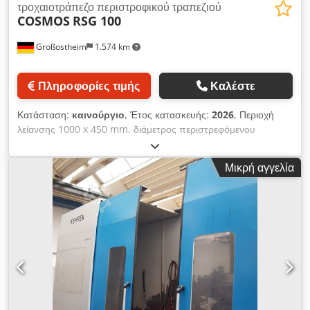
τροχαιοτράπεζο περιστροφικού τραπεζιού
COSMOS
RSG 100
Großostheim
1.574 km
Πληροφορίες τιμής
Καλέστε
Κατάσταση:
καινούργιο
, Έτος κατασκευής:
2026
, Περιοχή
λείανσης 1000 x 450 mm, διάμετρος περιστρεφόμενου
τραπεζιού 1000 mm, τροχός λείανσης 400 x 100 x 127 mm,
ισχύς ατράκτου 11 kW με ρύθμιση στροφών, ηλεκτρο-μόνιμη
Μικρή αγγελία
μαγνητική πλάκα σύσφιξης διαμέτρου 1000 mm με ρύθμιση
δύναμης συγκράτησης, αυτόματος διορθωτής τοποθετημένος
στον κορμό της ατράκτου με αντιστάθμιση ποσότητας
διορθώσεων, μονάδα ψύξης με φίλτρο ταινίας χαρτιού, φιλικός
προς τον χρήστη χειρισμός με χειριστήριο Mitsubishi PLC ή
εναλλακτικά SIEMENS 828 CNC, καινούργιο μηχάνημα με 12
μήνες εγγύηση, μέγιστη ακρίβεια σε ασυναγώνιστη σχέση
τιμής/απόδοσης. Μπορούμε να πραγματοποιήσουμε δοκιμές
λείανσης στο εκθεσιακό μας μηχάνημα. Αναλαμβάνουμε την
εγκατάσταση/εκπαίδευση στον χώρο σας, καθώς και τη