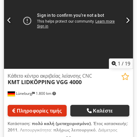
1
/
19
Κάθετο κέντρο ακριβείας λείανσης CNC
KMT LIDKÖPPING
VGG 4000
Lüneburg
1.800 km
Πληροφορίες τιμής
Καλέστε
Κατάσταση:
πολύ καλή (μεταχειρισμένο)
, Έτος κατασκευής:
2011
, Λειτουργικότητα:
πλήρως λειτουργικό
, Διάμετρος
κατεργασίας: 4.200 mm Ύψος κατεργασίας: 550 mm