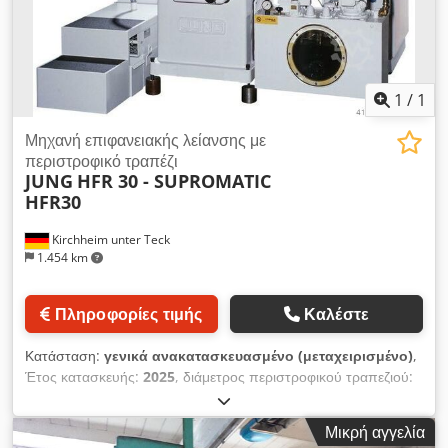
1
/
1
Μηχανή επιφανειακής λείανσης με
περιστροφικό τραπέζι
JUNG
HFR 30 - SUPROMATIC
HFR30
Kirchheim unter Teck
1.454 km
Πληροφορίες τιμής
Καλέστε
Κατάσταση:
γενικά ανακατασκευασμένο (μεταχειρισμένο)
,
Έτος κατασκευής:
2025
, διάμετρος περιστροφικού τραπεζιού:
320 χιλ.
, JUNG HFR30 ή H30 μηχανικά και γεωμετρικά
αναθεωρημένο σύμφωνα με το νέο πρωτόκολλο μηχανής της
Μικρή αγγελία
JUNG - νέος στρογγυλός μαγνήτης Dcjdpfxebwmamj Afpok -