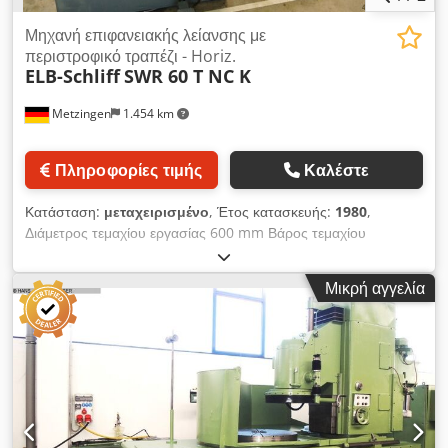
Μηχανή επιφανειακής λείανσης με
περιστροφικό τραπέζι - Horiz.
ELB-Schliff
SWR 60 T NC K
Metzingen
1.454 km
Πληροφορίες τιμής
Καλέστε
Κατάσταση:
μεταχειρισμένο
, Έτος κατασκευής:
1980
,
Διάμετρος τεμαχίου εργασίας 600 mm Βάρος τεμαχίου
εργασίας 400 kg Ύψος τεμαχίου εργασίας 300 mm Συνολική
απαίτηση ισχύος 35 kW Βάρος μηχανήματος περ. 4500 kg E L
Μικρή αγγελία
B Οριζόντια περιστροφικού τραπεζιού – Επιφανειακή Λειαντική
Μηχανή Dcodpot Abrwefx Afpsk Τύπος SWR 60 T NC-K Έτος
κατασκευής 1980 Αρ. Σειράς 169371080 Περιοχή λείανσης:
600 mm Διάμετρος τραπεζιού / Διάμετρος μαγνητικής πλάκας:
600 mm Ταχύτητα περιστροφής τραπεζιού, ρυθμιζόμενη χωρίς
διαβάθμιση: 20 – 80 στροφές/λεπτό Διάμετρος αιώρησης περ.
800 mm Μέγ. ύψος λείανσης πάνω από μαγνήτη περ. 300
mm Κάθετη μετακίνηση κεφαλής λείανσης: 220 mm Εγκάρσια