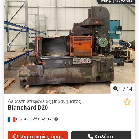
Μικρή αγγελία
(απόσταση τραπεζιού – λειαντικού δίσκου) περίπου 230 χιλ.
-Ταχύτητα περιστροφής του άξονα 2850 στροφές/λεπτό
-Ακριβής ρύθμιση 0,01 χιλ. -Απόσταση στήλης – άξονα
λειαντικού δίσκου περίπου 320 χιλ. -Κινητήρας άξονα 3 kW
-Διαστάσεις λειαντικού δίσκου 200x80x78 χιλ. -Πλευρική
διάταξη αφαίρεσης λειαντικού δίσκου -Περίβλημα μηχανής
-Σύστημα ψύξης -Τεκμηρίωση Διαστάσεις: ΜxΠxΥ 1,2x0,8x1,8
μέτρα / Βάρος περίπου 700 κιλά Dsdeznvcbspfx Afpjck
Διατηρούμε το δικαίωμα διόρθωσης τυπογραφικών ή
σφαλμάτων εισαγωγής.
1
/
14
Λείανση επιφάνειας μηχανήματος
Blanchard
D20
Ensisheim
1.522 km
Πληροφορίες τιμής
Καλέστε