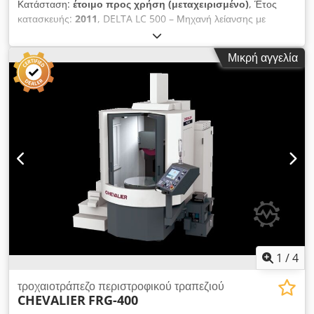
Κατάσταση:
έτοιμο προς χρήση (μεταχειρισμένο)
, Έτος
κατασκευής:
2011
, DELTA LC 500 – Μηχανή λείανσης με
περιστρεφόμενο τραπέζι - Σήμανση CE - Έτος κατασκευής
2011 - Μαγνητική πλάκα – Περιστρεφόμενο τραπέζι 500 mm -
Μικρή αγγελία
Μέγιστη διάμετρος λείανσης 500 mm - Απόσταση μεταξύ της
κολόνας και του άξονα του άξονα λείανσης 315 mm - Μέγιστο
ύψος λείανσης – μαγνητική πλάκα συγκράτησης – δίσκος
λείανσης 215 mm - Ταχύτητα περιστροφής του άξονα λείανσης
2840 στροφές/λεπτό - Ακριβής ρύθμιση μέσω μικρομέτρου
0,01 mm - Αρχική ρύθμιση (ρύθμιση ύψους) με
ηλεκτροκινητήρα μέσω πληκτρολογίου - Κινητήρας άξονα 3 kW
- Διαστάσεις του κυλινδρικού δίσκου 200x80x78 mm -
Κάλυμμα μηχανήματος - Σύστημα ψύξης Dcedpjzkvz Nsfx
Afpok - Τεχνική τεκμηρίωση Διαστάσεις: Μ x Π x Υ 1,3 x 0,8 x
1,8 μέτρα / Βάρος 800 kg Διατηρούμε το δικαίωμα διόρθωσης
τυχόν λαθών / σφαλμάτων εισαγωγής.
1
/
4
τροχαιοτράπεζο περιστροφικού τραπεζιού
CHEVALIER
FRG-400