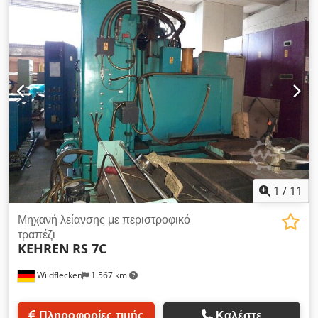
νέα υδραυλικά Εγγύηση 12 μηνών χρόνος παράδοσης:
κατόπιν συμφωνίας Θα χαρούμε να δεχτούμε το μεταχειρισμένο
μηχάνημα λείανσης JUNG σε ανταλλαγή ανταλλακτικών.
1
/
11
Μηχανή λείανσης με περιστροφικό
τραπέζι
KEHREN
RS 7C
Wildflecken
1.567 km
Πληροφορίες τιμής
Καλέστε