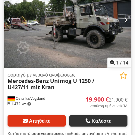
1
/
14
φορτηγό με γερανό ανυψώσεως
Mercedes-Benz
Unimog U 1250 /
U427/11 mit Kran
19.900 €
Oelsnitz/Vogtland
21.900 €
1.472 km
σταθερή τιμή συν ΦΠΑ
Αιτηθείτε
Καλέστε
Κατάσταση:
μεταχειρισμένο
, αριθμός μηχανήματος/οχήματος: