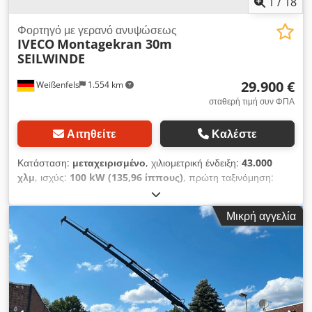
1
/
18
Φορτηγό με γερανό ανυψώσεως
IVECO
Montagekran 30m
SEILWINDE
29.900 €
Weißenfels
1.554 km
σταθερή τιμή συν ΦΠΑ
Αιτηθείτε
Καλέστε
Κατάσταση:
μεταχειρισμένο
, χιλιομετρική ένδειξη:
43.000
χλμ
, ισχύς:
100 kW (135,96 ίππους)
, πρώτη ταξινόμηση:
11/2001
, τύπος καυσίμου:
ντίζελ
, συνολικό βάρος:
7.490 κιλ
,
χρώμα:
πορτοκαλί
, τύπος μετάδοσης:
μηχανικός
, κατηγορία
Μικρή αγγελία
εκπομπών:
Euro 6
, αριθμός θέσεων:
3
, πλάτος χώρου
φόρτωσης:
2.500 χιλ.
, Έτος κατασκευής:
2000
, Εξοπλισμός:
ABS, γερανός, ηλεκτρονικό πρόγραμμα ευστάθειας (ESP)
,
Αρ. Εσωτ.: 127 Μηχανικός γερανός Cormach 23000tech,
τοποθετημένος σε πλαίσιο IVECO * Iveco * ML 75 * Διάταξη
τροχών 4x2 * Μέγιστο επιτρεπόμενο βάρος 7490 kg *
ΓΕΡΑΝΟΣ Cormach 23000tech * ΣΥΣΤΗΜΑ