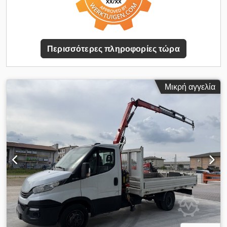
ΚΟΝΤΕΪΝΕΡ: 420 x 210 x 170 εκ. (Μ x Π) ΜΙΚΤΟ ΒΑΡΟΣ:
7.490 kg Cedpfjm Sxmwsx Aqtjha ΦΟΡΤΙΣΤΙΚΗ ΙΚΑΝΟΤΗΤΑ:
3.000 kg ΔΙΑΣΤΑΣΕΙΣ ΕΛΑΣΤΙΚΩΝ: 215/75R17,5
ΜΕΤΑΞΟΝΙΟ: 360 εκ. ΓΕΡΑΝΟΣ: FASSI F60 ΑΝΑΡΤΗΣΗ ΜΕ
ΕΛΑΤΗΡΙΑ ΣΤΟΝ 1ο & 2ο ΑΞΟΝΑ ΤΗΛΕΦΩΝΟ: * ΚUBA -
Περισσότερες πληροφορίες τώρα
ΠΟΛΩΝΙΚΑ, ΑΓΓΛΙΚΑ, ΓΕΡΜΑΝΙΚΑ, ΙΤΑΛΙΚΑ * SEBASTIAN -
ΠΟΛΩΝΙΚΑ, ΓΕΡΜΑΝΙΚΑ, ΙΤΑΛΙΚΑ, ???? * LASZLO - ΟΥΓΓΡΙΚΑ
* COSTEL - ΡΟΥΜΑΝΙΚΑ (Αναλαμβάνουμε όλες τις επίσημες
διαδικασίες εξαγωγής, συμπεριλαμβανομένων των πινακίδων)
Μικρή αγγελία
RADEK - ?????