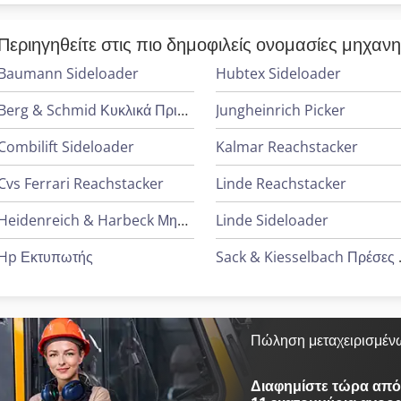
Περιηγηθείτε στις πιο δημοφιλείς ονομασίες μηχαν
Baumann Sideloader
Hubtex Sideloader
Berg & Schmid Κυκλικά Πριόνια
Jungheinrich Picker
Combilift Sideloader
Kalmar Reachstacker
Cvs Ferrari Reachstacker
Linde Reachstacker
Heidenreich & Harbeck Μηχανήματα Διάτρησης Βαθιάς Οπής
Linde Sideloader
Hp Εκτυπωτής
Sack & 
Πώληση μεταχειρισμέν
Διαφημίστε τώρα από 