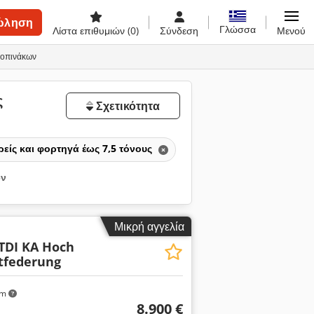
ώληση
Γλώσσα
Λίστα επιθυμιών
(0)
Σύνδεση
Μενού
λοπινάκων
ς
Σχετικότητα
είς και φορτηγά έως 7,5 τόνους
ων
Μικρή αγγελία
ύ
 TDI KA Hoch
tfederung
km
8.900 €