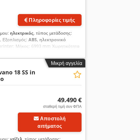
Πληροφορίες τιμής
ίμου:
ηλεκτρικός
, τύπος μετάδοσης:
, Εξοπλισμός:
ABS, ηλεκτρονικό
Sprinter: Μήκος: 6993 mm Χωρητικότητα
ς 19 καθίσματα-κρεβάτια - Δυνατότητα
τρική εξωτερική αιωρούμενη πόρτα
Μικρή αγγελία
ano 18 SS in
to
49.490 €
σταθερή τιμή συν ΦΠΑ
Αποστολή
αιτήματος
ίμου:
ντίζελ
, τύπος μετάδοσης: