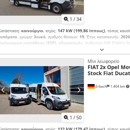
1
/
34
Κατάσταση:
καινούργιο
, ισχύς:
147 kW (199,86 ίππους)
, τύπος καυσ
αυτόματο
, χρώμα:
λευκό
, αριθμός θέσεων:
19
, Έτος κατασκευής:
2026
πρόγραμμα ευστάθειας (ESP), κλιματισμός
, Αυθεντικό MB Elektro 
μπαταρίας έως 113 kWh Δυνατότητα ταχείας φόρτισης έως 115 kW - Έω
κλιματισμού επιβατών - Θέρμανση επιβατών - Κατόπιν αιτήματος, ηλεκ
Μίνι λεωφορείο
Codpfx Aozrkbaon Isrf Αποστολή παγκοσμίως
FIAT
2x Opel Mov
Stock Fiat Duca
Erbach
1.404 km
1
/
50
Κατάσταση:
καινούργιο
, ισχύς:
132 kW (179,47 ίππους)
, τύπος καυσ