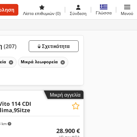
ώληση
Γλώσσα
Λίστα επιθυμιών
(0)
Σύνδεση
Μενού
ση
(207)
Σχετικότητα
εία
Μικρά λεωφορεία
Μικρή αγγελία
Vito 114 CDI
lima,9Sitze
3 km
28.900 €