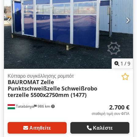
1
/
9
Κύτταρο συγκόλλησης ρομπότ
BAUROMAT Zelle
Punktschweißzelle
Schweißrobo
terzelle 5500x2750mm (1477)
2.700 €
Tatabánya
986 km
σταθερή τιμή συν ΦΠΑ
Αιτηθείτε
Καλέστε