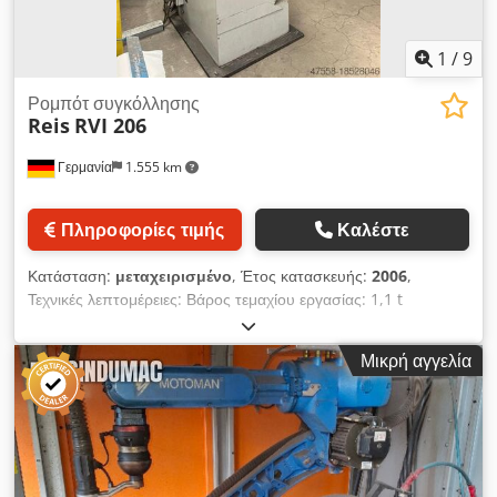
1
/
9
Ρομπότ συγκόλλησης
Reis
RVI 206
Γερμανία
1.555 km
Πληροφορίες τιμής
Καλέστε
Κατάσταση:
μεταχειρισμένο
, Έτος κατασκευής:
2006
,
Τεχνικές λεπτομέρειες: Βάρος τεμαχίου εργασίας: 1,1 t
Έλεγχος: RobAssist μέσω τεχνολογίας macro / CPU διαύλου
VME Πικάπ: Ø 800 mm Περιστρεφόμενο τραπέζι: 370° μοίρες
Μικρή αγγελία
Dkjdpfxsvzq Hrj Anlor Τραπέζι - ανακλινόμενο: 115° μοίρες
Συνολική απαίτηση ισχύος: 35 kVA Συνολικό βάρος περίπου:
4000 kg Διαστάσεις Μ x Π x Υ: Ρομπότ: περ. 2,5 x 4,5 x 3,8 m
Διαστάσεις ντουλαπιού ελέγχου: περίπου. 600 x 800 x 2200
mm Διαστάσεις Μ x Π x Υ: Σύστημα πνιγμού: περ. 0,7 x 0,8 x
2,7 m Διαστάσεις Μ x Π x Υ: Περιστρεφόμενη μονάδα: