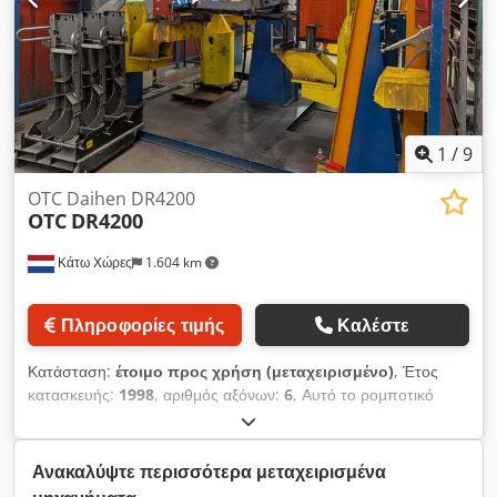
1
/
9
OTC Daihen DR4200
OTC
DR4200
Κάτω Χώρες
1.604 km
Πληροφορίες τιμής
Καλέστε
Κατάσταση:
έτοιμο προς χρήση (μεταχειρισμένο)
, Έτος
κατασκευής:
1998
, αριθμός αξόνων:
6
, Αυτό το ρομποτικό
σύστημα συγκόλλησης με 6 άξονες, τύπου OTC Daihen
DR4200, κατασκευάστηκε το 1998. Στο πακέτο παράδοσης
περιλαμβάνονται ένα χειριστήριο διδασκαλίας (teach pendant),
Ανακαλύψτε περισσότερα μεταχειρισμένα
μια μονάδα ελέγχου DR και μια πηγή ρεύματος συγκόλλησης με