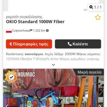
1
/
1
ρομπότ συγκόλλησης
OKIO
Standard 1000W Fiber
Częstochowa
1.322 km
Πληροφορίες τιμής
Καλέστε
Κατάσταση:
καινούργιο
, Ισχύς λέιζερ: 2000W Μήκος κύματος:
1070NM Dkedjw T Rhdepfx Anlor Μήκος καλωδίου: στάνταρ
10m, προαιρετικά 15m Τρόπος λειτουργίας: συνεχής /
διαμορφωμένος Εύρος ταχύτητας συγκόλλησης: 0~120mm/s
Μικρή αγγελία
Υδρόψυξη: εσωτερικός ψύκτης νερού Εύρος θερμοκρασίας
περιβάλλοντος: 15~35°C Εύρος υγρασίας χώρου εργασίας: