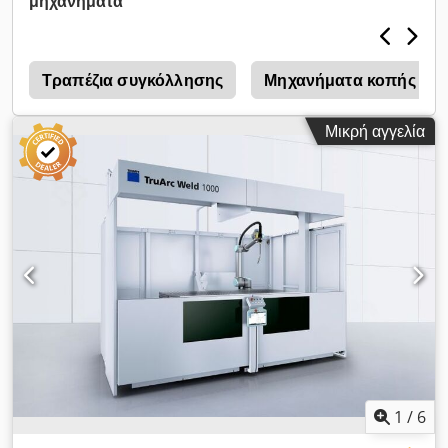
μηχανήματα
ονομαστική ισχύ 350 Α. Επιπλέον, στο πακέτο παράδοσης
περιλαμβάνεται ένα δεύτερο ρομπότ OTC DR4200, το οποίο
επίσης είναι εξοπλισμένο με χειριστήριο διδασκαλίας και μια
πηγή ρεύματος συγκόλλησης 500 Α. Εάν αναζητάτε υψηλής
Τραπέζια συγκόλλησης
Μηχανήματα κοπής με λ
ποιότητας λύσεις συγκόλλησης, θα πρέπει να εξετάσετε το
ρομποτικό σύστημα συγκόλλησης OTC Daihen DR4200 που
Μικρή αγγελία
προσφέρουμε προς πώληση. Επικοινωνήστε μαζί μας για
περισσότερες πληροφορίες. • Ρομποτικό σύστημα
συγκόλλησης (OTC), αποτελούμενο από μια κύρια μονάδα
συγκόλλησης καθώς και ένα επιπλέον, παλαιότερο σετ ρομπότ
για χρήση σε ράγες. • Οι φορείς εξοπλισμού δεν
περιλαμβάνονται. Πρόσθετος εξοπλισμός: • Κύρια μονάδα: •
Ρομπότ: OTC DR4200 • Χειριστήριο διδασκαλίας • 2x
Χειριστής: OTC RPH 1000N • Μονάδα ελέγχου: DR • Πηγή
ρεύματος συγκόλλησης: OTC 350A • Περίφραξη με
φωτοπετάσματα • Επιπλέον, παλαιότερο σετ ρομπότ για
χρήση σε ράγες: Dksdpfx Anszl Dntsljr • Ρομπότ: OTC
DR4200 • Χειριστήριο προγραμματισμού • Μονάδα ελέγχου: DR
• Πηγή ρεύματος συγκόλλησης: OTC 500A
1
/
6