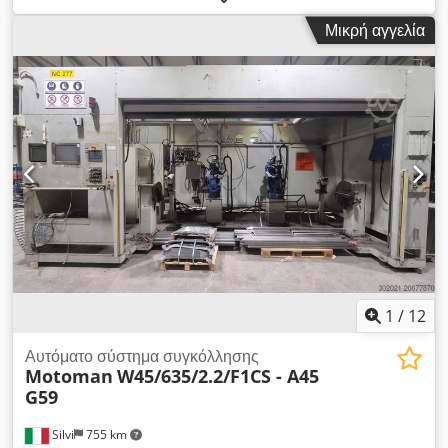
(HW) Dkodpfx Asudb E Eonlor Το βιομηχανικό ρομπότ KR 8
Μικρή αγγελία
R1620 arc HW ξεχωρίζει στην κατηγορία του χάρη στην υψηλή
ευελιξία και τη μεγάλη εμβέλεια με βελτιστοποιημένο ωφέλιμο
φορτίο. Επιπλέον, το ρομπότ σχεδιάστηκε και αναπτύχθηκε
ειδικά για τη διαδικασία συγκόλλησης. - Ονομαστικό ωφέλιμο
φορτίο: 8 kg - Μέγιστη εμβέλεια: 1621 mm - Αριθμός αξόνων: 6
- Επαναληψιμότητα θέσης (ISO 9283): ± 0,04 mm - Θέση
εγκατάστασης: οποιαδήποτε γωνία, δάπεδο, οροφή, τοίχος -
Κλάση προστασίας (IEC 60529): IP54 - Κλάση προστασίας
κεντρικού χεριού (IEC 60529): IP54: IP54 - Κοίλος άξονας Η
μηχανική του ρομπότ παρέχεται στο χρώμα R0000 KUKA
Orange. Το χρώμα του πλαισίου βάσης διαφέρει ανάλογα με το
μοντέλο ρομπότ (εξαίρεση: KR 3 AGILUS και KR AGILUS-2, που
παρέχονται με γκρι πλαίσιο βάσης). Γραμμική μονάδα KL 250-3
1CA (μήκος φορέα = 8m/ διαδρομή = 7,1m) -περισσότερα
1
/
12
στοιχεία κατόπιν αιτήσεως-
Αυτόματο σύστημα συγκόλλησης
Motoman
W45/635/2.2/F1CS - A45
G59
Silvi
755 km