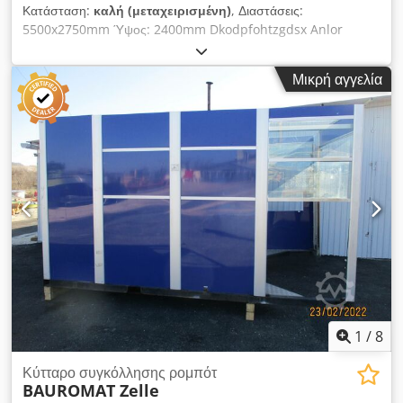
Κατάσταση:
καλή (μεταχειρισμένη)
, Διαστάσεις:
5500x2750mm Ύψος: 2400mm Dkodpfohtzgdsx Anlor
Μικρή αγγελία
1
/
8
Κύτταρο συγκόλλησης ρομπότ
BAUROMAT Zelle