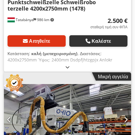
Punktschweißzelle
Schweißrobo
terzelle 4200x2750mm (1478)
2.500 €
Tatabánya
986 km
σταθερή τιμή συν ΦΠΑ
Αιτηθείτε
Καλέστε
Κατάσταση:
καλή (μεταχειρισμένη)
, Διαστάσεις:
4200x2750mm Ύψος: 2400mm Dsdpfjhtzgpjx Anlokr
Μικρή αγγελία