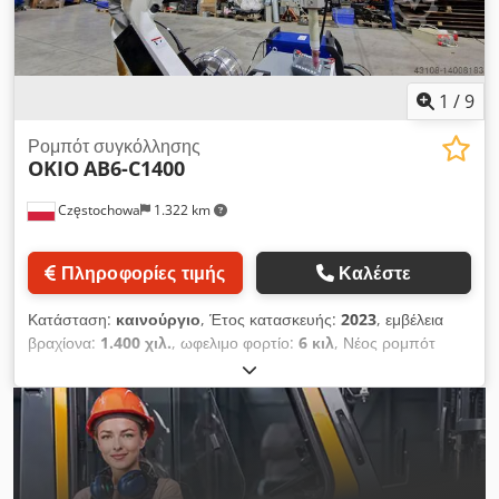
1
/
9
Ρομπότ συγκόλλησης
OKIO
AB6-C1400
Częstochowa
1.322 km
Πληροφορίες τιμής
Καλέστε
Κατάσταση:
καινούργιο
, Έτος κατασκευής:
2023
, εμβέλεια
βραχίονα:
1.400 χιλ.
, ωφελιμο φορτίο:
6 κιλ
, Νέος ρομπότ
συγκόλλησης TIG OKIO AB6-C1400 -Χώρα προέλευσης: Κίνα
-Τύπος: AB6-C1400 Dkodpfx Aneqnt N Dsler -Αριθμός
αξόνων: 6 -Εμβέλεια: 1400 mm -Μέγιστη φέρουσα ικανότητα: 6
kg -Ηλεκτρικός πίνακας -Τηλεχειριστήριο -Σύστημα
προώθησης σύρματος -Πηγή συγκόλλησης: TIG WSM400R
-Ψύκτης