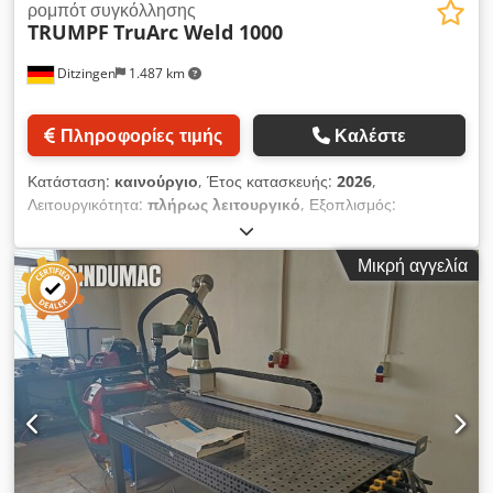
ρομπότ συγκόλλησης
TRUMPF
TruArc Weld 1000
Ditzingen
1.487 km
Πληροφορίες τιμής
Καλέστε
Κατάσταση:
καινούργιο
, Έτος κατασκευής:
2026
,
Λειτουργικότητα:
πλήρως λειτουργικό
, Εξοπλισμός:
Σήμανση CE
, Απλή και αποδοτική είσοδος στην
αυτοματοποιημένη συγκόλληση Αυτοματοποιημένη κυψέλη
Μικρή αγγελία
τόξου για μικρές και μεσαίες σειρές – εύκολη στη χρήση και
ιδιαίτερα παραγωγική. Η συγκολλητική κυψέλη διακρίνεται για
την εξαιρετικά απλή λειτουργία και προγραμματισμό της.
Μπορείτε να θέσετε τη μηχανή σε λειτουργία, να την
προγραμματίσετε και να τη χειριστείτε σχεδόν χωρίς
εκπαίδευση – αρκούν τα video-μαθήματα. Ανάλογα με το
μέγεθος των εξαρτημάτων και της παρτίδας, μπορείτε να
χρησιμοποιήσετε την κυψέλη συγκόλλησης είτε σε
μονοσταθμική είτε σε δισταθμική λειτουργία. Για παράδειγμα,
μπορείτε είτε να επεξεργαστείτε παράλληλα ένα μεγαλύτερο