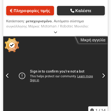
Πληροφορίες τιμής
Καλέστε
Κατάσταση:
μεταχειρισμένο
, Αυτόματο σύστημα
συγκόλλησης Μάρκα: Motoman / Robotec Μοντέλο:
W45/635/2.2/F1CS - A45 G59 Dodpfx Asx Dbironlokr Μονάδα
συγκόλλησης με μία θέση εργασίας, που αποτελείται από: * 2
Μικρή αγγελία
αρθρωτούς ρομποτικούς βραχίονες 6 αξόνων * 1 διπλόστηλο
περιστρεφόμενο τραπέζι Συγκόλληση με σύρμα (MIG/MAG)
1
/
14