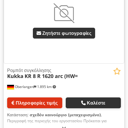
τόνων • Κατάλληλο και ρυθμιζόμενο για διαμέτρους από
μαζί μας για περισσότερες λεπτομέρειες. • Μέγιστη εμβέλεια
200mm έως 800mm • Μέγιστο φορτίο 5.000 kg
ρομπότ: 1796 mm Dkjdpfx Aozatidjnlsr • Ελάχιστη εμβέλεια
ρομπότ: 472 mm
Ζητήστε φωτογραφίες
Ρομπότ συγκόλλησης
Kukka
KR 8 R 1620 arc (HW=
Oberlangen
1.895 km
Πληροφορίες τιμής
Καλέστε
Κατάσταση:
σχεδόν καινούργιο (μεταχειρισμένο)
,
Περιγραφή της περιοχής του εργοστασίου Πρόκειται για
καθαρή παράδοση εξαρτημάτων Ρομπότ KR 8 R 1620 arc