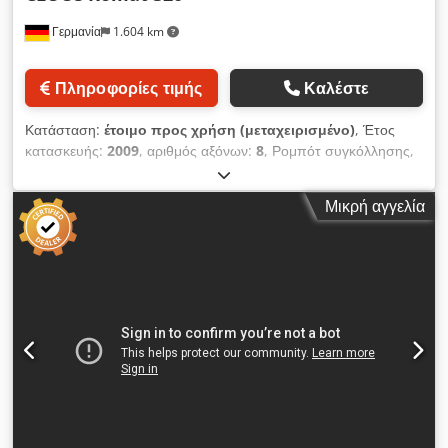
κατασκευή διευκολύνει σημαντικά τη μεταφορά. Επιπλέον, η
Γερμανία
1.604 km
μικρή απαιτούμενη εργασία συναρμολόγησης επιτρέπει την
ταχεία έναρξη της παραγωγής. Η Easy Arc 01 αποτελείται από
τα ακόλουθα εξαρτήματα: - Ρομποτικό σύστημα συγκόλλησης
Πληροφορίες τιμής
Καλέστε
OTC, τύπου FD-B6: ρομπότ με 6 άξονες και αρθρωτό
βραχίονα, με ικανότητα ανύψωσης 6 kg, συμπεριλαμβανομένου
Κατάσταση:
έτοιμο προς χρήση (μεταχειρισμένο)
, Έτος
του συστήματος ελέγχου ρομπότ τύπου FD-11 και της
κατασκευής:
2009
, αριθμός αξόνων:
8
, Ρομπότ συγκόλλησης,
συσκευής ελέγχου με οθόνη αφής. - Σύστημα συγκόλλησης
έτος κατασκευής 2009. Το CLOOS Romat 320 διαθέτει
MIG/MAG της OTC, τύπου Welbee WB-P400: πηγή
ενσωματωμένο διπλής άξονα θέσης τεμαχίου με κάθετη
συγκόλλησης inverter με παλμικό ρεύμα 400A και
Μικρή αγγελία
περιστρεφόμενη πλάκα και άξονα ανατροπής σχήματος L.
ενσωματωμένη διεπαφή ρομπότ. - Συσκευή συγκόλλησης
Περιλαμβάνει πλήρως περιμετρικό θάλαμο ασφαλείας με
(φλόγιστρο) OTC, τύπου RT3500H: ρομποτικό φλόγιστρο (45°)
οπτικές φωτοκουρτίνες ασφαλείας και διπλό χειριστήριο για τον
με ασφαλή σύστημα αυτόματης διακοπής και σύστημα
έλεγχο των σταθμών εργασίας. Εάν αναζητάτε υψηλής
τροφοδοσίας σύρματος με 4 κυλίνδρους, μέγιστη ισχύς 350A,
ποιότητας συγκολλητικές εργασίες, θα πρέπει να εξετάσετε το
ψύξη με αέριο, ενσωματωμένη προστασία από συγκρούσεις
προς πώληση μηχάνημα CLOOS Romat 320 που
τύπου B. - Πάγκος συγκόλλησης Siegmund: 2000x1200 mm
προσφέρουμε. Επικοινωνήστε μαζί μας για περισσότερες
και ύψος τοποθέτησης 950 mm, ικανότητα ανύψωσης 3.200
πληροφορίες. - Φορτίο εργασίας: 15 kg - Ίδιο βάρος: 205 kg -
kg, διάτρηση 28 mm με διάταξη οπών 100x100 mm για την
Μοντέλο μονάδας ελέγχου: ROTROL® II - Διεπαφή / Σύστημα
τοποθέτηση κατάλληλων συστημάτων σύσφιξης. - Σύστημα
εισαγωγής: Ενσωματωμένο πίνακα διακοπτών με συμπαγές
ασφαλείας της OTC: σταθερή κατασκευή ασφαλείας,
κοντρόλ διδασκαλίας (χειριστήριο προγραμματισμού χειρός),
συμπεριλαμβανομένου ενός αμφίδρομου συστήματος ελέγχου
συρόμενο πληκτρολόγιο QWERTY και μονάδα απεικόνισης. -