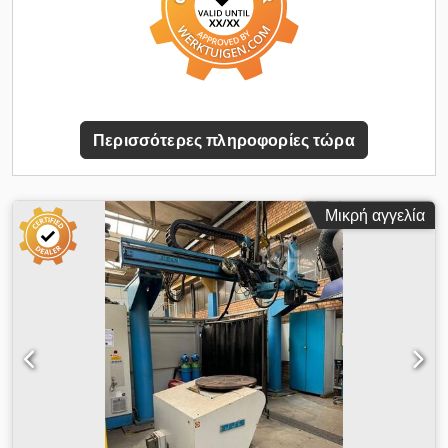
RE00 ρομπότ με μονάδα ελέγχου YASNAC XRC, διαδρομή Y-
απόσταση=1.500mm και Z-απόσταση=1.300mm, κυκλική
κίνηση περιστροφής=περίπου 90° δεξιά/αριστερά, ακτίνα
περιστροφής=1.000mm, περιστροφή 360°, Πιστόλι
συγκόλλησης περιστρέφεται κατά 360° με μέγιστη προβολή:
1.500 / 500mm -1x ερμάριο ελέγχου Μ:900 x Π:900 x
Περισσότερες πληροφορίες τώρα
Υ:2500mm -1x ερμάριο ελέγχου ERCS-UP6-RE00, μονάδα
ελέγχου 4.0 XRC, L:610 x W:800 x H:900mm -1x τραπέζι
συγκόλλησης L:4.400 x W:550 x H:1.100mm, με σύνδεση
πεπιεσμένου αέρα 10 bar, επιφάνεια εργασίας LxW 1.200 x
Μικρή αγγελία
340mm, X-path 3.250mm Επιπλέον: 1x σταθμός
ευθυγράμμισης παραγωγής DETEC (με τραπέζι εργασίας και
μονάδα ευθυγράμμισης) 1x Σταθμός συγκόλλησης με
συγκόλληση άκρων με τραπέζι τροφοδοσίας στο εργοστάσιο *