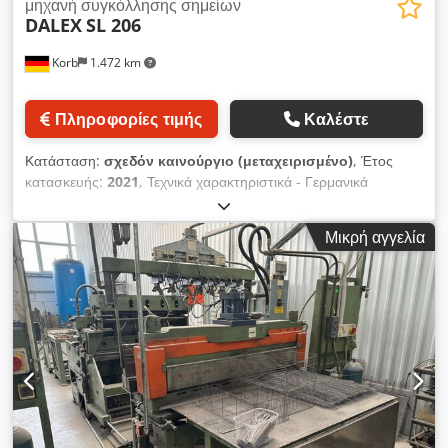
μηχανή συγκόλλησης σημείων
DALEX
SL 206
Korb
1.472 km
Πληροφορίες τιμής
Καλέστε
Κατάσταση:
σχεδόν καινούργιο (μεταχειρισμένο)
, Έτος
κατασκευής:
2021
, Τεχνικά χαρακτηριστικά - Γερμανικά
Codpfozl A Rtsx Airerf --- Ονομαστική ισχύς σε 50% κύκλο
λειτουργίας: 50kVA Ρεύμα βραχυκυκλώματος: 25kA Δύναμη
Μικρή αγγελία
ηλεκτροδίων: 420daN Απόσταση βραχίονα: 380-700mm
Απόσταση βραχιόνων: 205mm Κώνος ηλεκτροδίων: Mk2 ---
Έλεγχος συγκόλλησης: RS 17 (5 προγράμματα, 2 ρυθμίσεις) ---
Περιλαμβάνει επιπλέον επιλογές: - Διπλός ποδοδιακόπτης
(Ισχύς 1 + Ισχύς 2) - Κεντρικός διακόπτης - Καλώδιο σύνδεσης
3μ + βύσμα Cekon 63A --- Εγγύηση 6 μήνες --- Εκπαίδευση +
θέση σε λειτουργία κατόπιν αιτήματος --- Ηλεκτρόδια
σημειακής συγκόλλησης + ανταλλακτικά διαθέσιμα άμεσα από
την αποθήκη --- Περισσότερες πληροφορίες στην ιστοσελίδα
μας