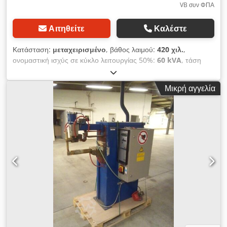
VB συν ΦΠΑ
Αιτηθείτε
Καλέστε
Κατάσταση:
μεταχειρισμένο
, βάθος λαιμού:
420 χιλ.
,
ονομαστική ισχύς σε κύκλο λειτουργίας 50%:
60 kVA
, τάση
εισόδου:
400 V
, τύπος ψύξης:
νερό
, ονομαστική (φαινομενική)
ισχύς:
14 kVA
, Μηχανή συγκόλλησης με ηλεκτροσυγκόλληση
Μικρή αγγελία
σημείου, τύπου 8003 TECNA – για τη συγκόλληση παξιμαδιών
και λαμαρινών – πλήρως ανακατασκευασμένη και ελεγμένη.
Ονομαστική τάση 400V Ονομαστική ισχύς 60kVA σε 50%
κύκλο λειτουργίας Ρεύμα βραχυκυκλώματος 22kA Ρεύμα
συγκόλλησης 17,6kA Ασφάλεια 125A Εμβέλεια 420 mm
Δύναμη ηλεκτροδίου 470 daN Κύλινδρος με προκαταρκτική
διαδρομή Συνολική διαδρομή 80 mm Codpfxjh N Sd Uj Airerf
Διπλή διαδρομή 60 mm Κώνος ηλεκτροδίου MK2 Κάτω
κονσόλα ρυθμιζόμενη σε ύψος κατά περίπου 300 mm Μονάδα
ελέγχου συγκόλλησης TE 180 με ψηφιακή ένδειξη του ρεύματος
συγκόλλησης, ρυθμού αύξησης του ρεύματος κ.λπ. Κύριος
διακόπτης στο ηλεκτρικό κουτί - Νέος διακόπτης ποδιού δύο
σταδίων, σύμφωνα με τις οδηγίες UVV - Όλοι οι σωλήνες αέρα