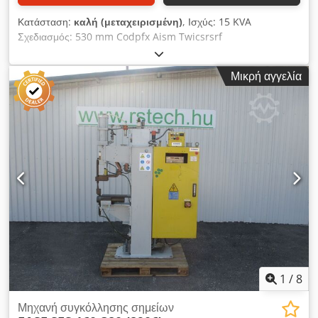
Κατάσταση:
καλή (μεταχειρισμένη)
, Ισχύς: 15 KVA
Σχεδιασμός: 530 mm Codpfx Aism Twicsrsrf
Μικρή αγγελία
1
/
8
Μηχανή συγκόλλησης σημείων