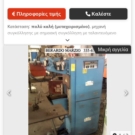
Πληροφορίες τιμής
Καλέστε
Κατάσταση:
πολύ καλή (μεταχειρισμένο)
, μηχανή
συγκόλλησης με σημειακή συγκόλληση με ταλαντευόμενο
βραχίονα, ψυκτική με νερό, με λειτουργία μέσω πεπιεσμένου
αέρα Κατασκευαστής: DALEX, Μοντέλο: SL 25-1 Ονομαστική
Μικρή αγγελία
ισχύς σε κύκλο λειτουργίας 50%: 25 kVA Δευτερεύον ρεύμα
βραχυκυκλώματος: 22,4 kA Δευτερεύουσα τάση χωρίς φορτίο:
1,8 - 5,2 V Δύναμη ηλεκτροδίου: 278 daN Απόσταση βραχίονα:
140 ή 300 mm Μήκος βραχίονα: 180-500 mm με
ενσωματωμένο πίνακα διακοπτών σύμφωνα με το πρότυπο
VDE 0100 με κεντρικό διακόπτη Cjdjxvh Hbepfx Airjrf
Σύγχρονος χρονοδιακόπτης συγκόλλησης MPS 15033