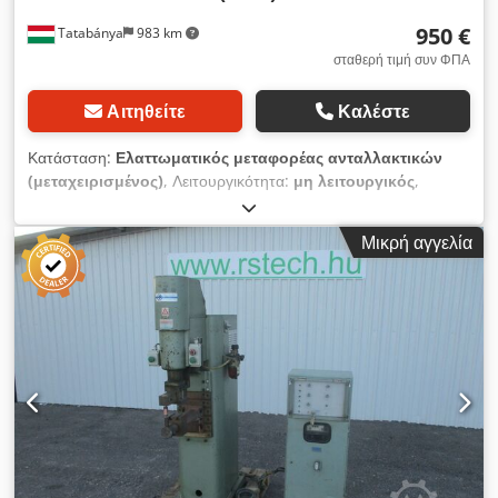
950 €
Tatabánya
983 km
σταθερή τιμή συν ΦΠΑ
Αιτηθείτε
Καλέστε
Κατάσταση:
Ελαττωματικός μεταφορέας ανταλλακτικών
(μεταχειρισμένος)
, Λειτουργικότητα:
μη λειτουργικός
,
Πωλείται συγκολλητική μηχανή με αντίσταση τύπου NIMAK
BMP 20/200. Crodpezp H Uksfx Airsf Μήκος βραχίονα: 300
Μικρή αγγελία
mm Ισχύς: 200 kVA Η μηχανή δεν είναι σε λειτουργική
κατάσταση και η τρέχουσα κατάστασή της είναι άγνωστη.