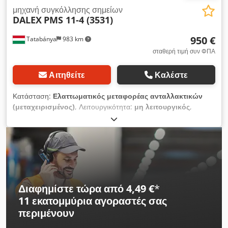
μηχανή συγκόλλησης σημείων
DALEX
PMS 11-4 (3531)
950 €
Tatabánya
983 km
σταθερή τιμή συν ΦΠΑ
Αιτηθείτε
Καλέστε
Κατάσταση:
Ελαττωματικός μεταφορέας ανταλλακτικών
(μεταχειρισμένος)
, Λειτουργικότητα:
μη λειτουργικός
,
Κατασκευαστής: DALEX PMS 11-4 Μήκος βραχίονα: 350 χιλ.
Crodozp Iazopfx Airjf Ισχύς: 100 kVA Η μηχανή δεν είναι σε
λειτουργία, η κατάστασή της είναι άγνωστη.
Διαφημίστε τώρα από 4,49 €
*
11 εκατομμύρια αγοραστές
σας
περιμένουν