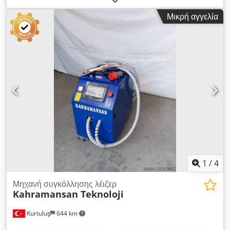
Επίπεδο Ισχύος: Ρυθμιζόμενο από 0-100% με ψηφιακό
Μικρή αγγελία
μικροελεγκτή Χρόνος Συγκόλλησης: 1-99 κύκλοι (20ms - 2s),
ρυθμιζόμενο με ψηφιακό μικροελεγκτή Credpfjy Dildex Airjf
Τάση Εισόδου: 380V/50Hz Ασφάλεια Προστασίας: 63A Μήκος
Εύκαμπτου Καλωδίου Βραχίονα Πιστολιού: 250cm Μήκος
Εύκαμπτου Καλωδίου Πλαισίου: 100cm Καλώδιο
Τροφοδοσίας: 3m Κλάση Προστασίας: IP21 Διαστάσεις (Π/Μ/
Υ): 530mm x 430mm x 610mm Βάρος: 116kg
1
/
4
Μηχανή συγκόλλησης λέιζερ
Kahramansan Teknoloji
Kurtuluş
644 km