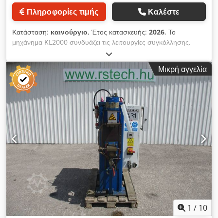
Πληροφορίες τιμής
Καλέστε
Κατάσταση:
καινούργιο
, Έτος κατασκευής:
2026
, Το
μηχάνημα KL2000 συνδυάζει τις λειτουργίες συγκόλλησης,
καθαρισμού και κοπής σε μια ενιαία, συμπαγή μονάδα.
Προσφέρει εξοικονόμηση ενέργειας, απαιτεί ελάχιστη
Μικρή αγγελία
συντήρηση και εξασφαλίζει υψηλή ακρίβεια και γρήγορη
ταχύτητα λειτουργίας σε διάφορους τύπους μετάλλων. Τεχνικά
Χαρακτηριστικά: Πηγή λέιζερ: 2kW Τύπος λέιζερ: Λέιζερ ινών
(Raycus) Μήκος κύματος λέιζερ: 1080 nm Ρύθμιση ισχύος: 10
- 100% Σταθερότητα της ισχύος εξόδου: < 3% Κεντρική
απόσταση εστίασης: 150 mm Ρυθμιζόμενη αξονική
εκκεντρότητα (ραφή συγκόλλησης): 0,1 - 5 mm Σύστημα
ψύξης λέιζερ: Ενσωματωμένο σύστημα ψύξης με νερό Crsdpfx
Aszmtmhjiref Τροφοδοσία ρεύματος: 220V 50Hz Ισχύς
μηχανήματος: ≤ 9,5kW Θερμοκρασία περιβάλλοντος
λειτουργίας: 10 - 40°C Υγρασία περιβάλλοντος λειτουργίας: <
70% (Χωρίς συμπύκνωση) Μήκος καλωδίου κεφαλής λέιζερ: 8
m Διαστάσεις μηχανήματος (Μ x Π x Υ): 1.000 x 550 x 650 mm
Βάρος: 210 kg Πιστοποίηση CE: Περιλαμβάνεται
1
/
10