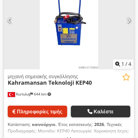
1
/
4
μηχανή σημειακής συγκόλλησης
Kahramansan Teknoloji
KEP40
Kurtuluş
644 km
Πληροφορίες τιμής
Καλέστε
Κατάσταση:
καινούργιο
, Έτος κατασκευής:
2026
, Τεχνικές
Προδιαγραφές: Μοντέλο: KEP40 Λειτουργία: Χειροκίνητη Ισχύς:
40 kVA Ικανότητα Συγκόλλησης: 1+1 mm μαλακός χάλυβας