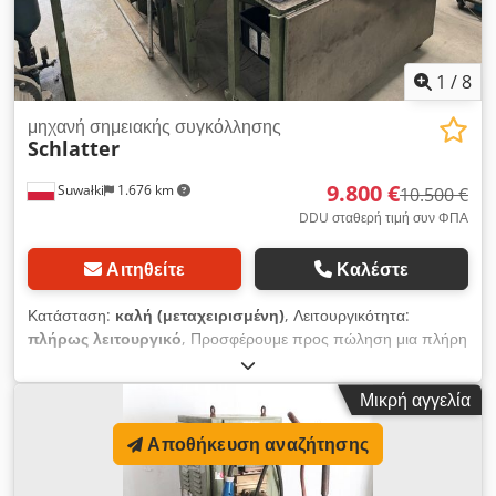
1
/
8
μηχανή σημειακής συγκόλλησης
Schlatter
9.800 €
Suwałki
1.676 km
10.500 €
DDU σταθερή τιμή συν ΦΠΑ
Αιτηθείτε
Καλέστε
Κατάσταση:
καλή (μεταχειρισμένη)
, Λειτουργικότητα:
πλήρως λειτουργικό
, Προσφέρουμε προς πώληση μια πλήρη
γραμμή αυτόματης συγκόλλησης πολλαπλών σημείων για
χαλύβδινα σύρματα μάρκας SCHLATTER. Διαθέτουμε τρεις
Μικρή αγγελία
πλήρως λειτουργικές γραμμές παραγωγής. Cedotvpilepfx
Airerf Διατίθενται επίσης αυτόματες μηχανές διασταυρούμενων
Αποθήκευση αναζήτησης
συρμάτων (οι λεγόμενες μηχανές κοπής). Διαθέτουμε επίσης
έναν αριθμό μεμονωμένων μηχανών σημειακής συγκόλλησης