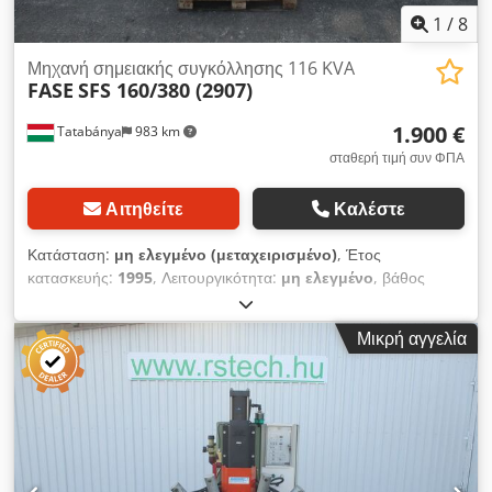
1
/
8
Μηχανή σημειακής συγκόλλησης 116 KVA
FASE
SFS 160/380 (2907)
1.900 €
Tatabánya
983 km
σταθερή τιμή συν ΦΠΑ
Αιτηθείτε
Καλέστε
Κατάσταση:
μη ελεγμένο (μεταχειρισμένο)
, Έτος
κατασκευής:
1995
, Λειτουργικότητα:
μη ελεγμένο
, βάθος
λαιμού:
500 χιλ.
, Κατασκευαστής: Fase Πλήρης: 116 kVA
Σχεδιασμός: 500mm Το μηχάνημα αποτελούσε μέρος ενός
Μικρή αγγελία
συστήματος, οι ρυθμίσεις και η απόδοσή του ελέγχονταν μέσω
μιας κεντρικής μονάδας ελέγχου, η οποία επί του παρόντος
λείπει, Αυτή η έκδοση είναι απαραίτητη για τη λειτουργία του
μηχανήματος! Crjdpfx Aisuhn Tkorsf