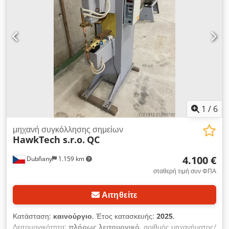
1
/
6
μηχανή συγκόλλησης σημείων
HawkTech s.r.o.
QC
4.100 €
Dubňany
1.159 km
σταθερή τιμή συν ΦΠΑ
Αιτηθείτε
Κατάσταση:
καινούργιο
, Έτος κατασκευής:
2025
,
Λειτουργικότητα:
πλήρως λειτουργικό
, αριθμός μηχανήματος/