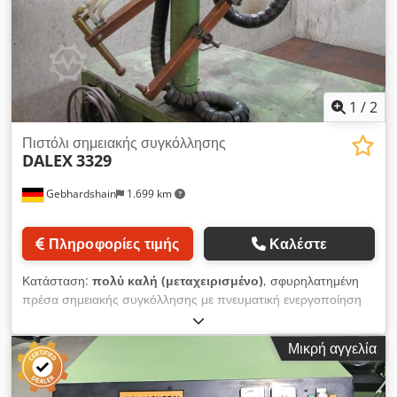
1
/
2
Πιστόλι σημειακής συγκόλλησης
DALEX
3329
Gebhardshain
1.699 km
Πληροφορίες τιμής
Καλέστε
Κατάσταση:
πολύ καλή (μεταχειρισμένο)
, σφυρηλατημένη
πρέσα σημειακής συγκόλλησης με πνευματική ενεργοποίηση
και υδρόψυξη Κατασκευαστής: DALEX, Μοντέλο: 3329
Ονομαστική ισχύς σε κύκλο λειτουργίας 50%: 25 kVA
Μικρή αγγελία
Δευτερεύον ρεύμα βραχυκυκλώματος: 17 kA Δύναμη
ηλεκτροδίων: 440 daN Cjdpezruklofx Airerf Εξωτερική
διάμετρος βραχίονα: 350 mm Απόσταση βραχιόνων: 300 mm