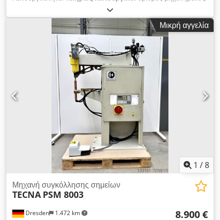
οχήματος:
SWM001
, είδος εισερχόμενου ρεύματος:
Συνεχές
ρεύμα
, ονομαστική ισχύς σε κύκλο λειτουργίας 50%:
37 kVA
,
Μικρή αγγελία
τάση εισόδου:
380 V
, τύπος ψύξης:
νερό
, συνολικό βάρος:
230 κιλ
, διάρκεια εγγύησης:
24 μήνες
, ισχύς συγκόλλησης
(μέγ.):
75 kVA
, συνολικό πλάτος:
500 χιλ.
, συνολικό ύψος:
1.620 χιλ.
, συνολικό μήκος:
950 χιλ.
, Συσκευή συγκόλλησης
σημείων / συγκολλητής με υδρόψυξη - 75KVA - ρυθμίσεις
απόδοσης, αντίστασης κ.ά., + ανταλλακτικές ακίδες Crodpfxsyl
Sy Ee Airjf
1
/
8
Μηχανή συγκόλλησης σημείων
TECNA
PSM 8003
8.900 €
Dresden
1.472 km