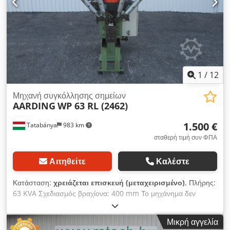
1
/
12
Μηχανή συγκόλλησης σημείων
AARDING
WP 63 RL (2462)
1.500 €
Tatabánya
983 km
σταθερή τιμή συν ΦΠΑ
Αιτηθείτε
Καλέστε
Κατάσταση:
χρειάζεται επισκευή (μεταχειρισμένο)
, Πλήρης:
63 KVA Σχεδιασμός βραχίονα: 400 mm Το μηχάνημα δεν
λειτουργεί προς το παρόν (λείπει ο πίνακας ελέγχου) Credjpy
Dx Ijpfx Airef
Μικρή αγγελία