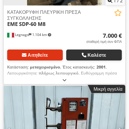
1
/
2
ΚΑΤΑΚΟΡΥΦΗ ΠΛΕΥΡΙΚΗ ΠΡΕΣΑ
ΣΥΓΚΟΛΛΗΣΗΣ
EME
SDP-60 M8
7.000 €
Legnago
1.104 km
σταθερή τιμή συν ΦΠΑ
Αιτηθείτε
Καλέστε
Κατάσταση:
μεταχειρισμένο
, Έτος κατασκευής:
2001
,
Λειτουργικότητα:
πλήρως λειτουργικό
, Ευθύγραμμη πρέσα
συγκόλλησης σημείων, μάρκας EME, 60 kVA, 380V,
μονοφασική, μεταχειρισμένη. Csdpfxszhucto Airsrf
Μικρή αγγελία