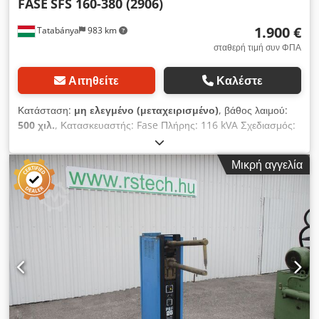
FASE
SFS 160-380 (2906)
1.900 €
Tatabánya
983 km
σταθερή τιμή συν ΦΠΑ
Αιτηθείτε
Καλέστε
Κατάσταση:
μη ελεγμένο (μεταχειρισμένο)
, βάθος λαιμού:
500 χιλ.
, Κατασκευαστής: Fase Πλήρης: 116 kVA Σχεδιασμός:
500mm Crodpeuhn Uhefx Airof Το μηχάνημα αποτελούσε
μέρος ενός συστήματος, οι ρυθμίσεις και η απόδοσή του
Μικρή αγγελία
ελέγχονταν μέσω μιας κεντρικής μονάδας ελέγχου, η οποία επί
του παρόντος λείπει, Αυτή η έκδοση είναι απαραίτητη για τη
λειτουργία του μηχανήματος!