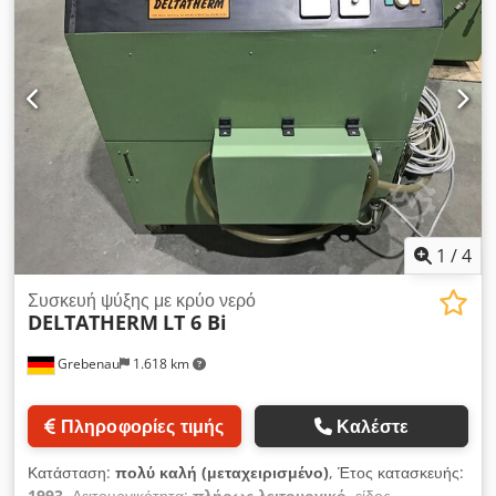
με διπλό κύλινδρο, μεγάλο εύρος κίνησης 60 mm,
προκαταρκτική κίνηση 40 mm, κίνηση εργασίας 0-20 mm με
ανάρτηση με καρδανικό άξονα και άγκιστρο στήριξης 10 μέτρα
καλώδιο σύνδεσης και καλώδιο ελέγχου με βύσματα Harting
για σύνδεση με: εξωτερικό πίνακα ελέγχου B 200
1
/
4
Συσκευή ψύξης με κρύο νερό
DELTATHERM
LT 6 Bi
Grebenau
1.618 km
Πληροφορίες τιμής
Καλέστε
Κατάσταση:
πολύ καλή (μεταχειρισμένο)
, Έτος κατασκευής:
1993
, Λειτουργικότητα:
πλήρως λειτουργικό
, είδος