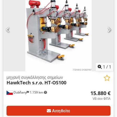
Βάρος: περίπου 500 KG
1
/
1
μηχανή συγκόλλησης σημείων
HawkTech s.r.o.
HT-OS100
15.880 €
Dubňany
1.159 km
VB συν ΦΠΑ
Αιτηθείτε