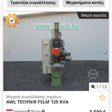
Τραπέζια συγκόλλησης
Μηχανήματα κοπής με λ
Μικρή αγγελία
1
/
13
Μηχανή συγκόλλησης σημείων
AWL TECHNIK
FSLM 125 KVA
3.500 €
Tatabánya
983 km