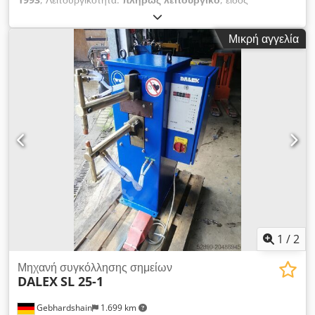
εισερχόμενου ρεύματος:
τριφασικός
, τάση εισόδου:
400 V
,
συνολικό βάρος:
390 κιλ
, ψυκτική ικανότητα:
9,5 kW (12,92
Μικρή αγγελία
ίππους)
, Ψυκτική συσκευή ψυχρού νερού Codpfx Aew D T T
Ejirjrf Ψυκτική ισχύς: 6 kW Βάρος: 110 kg.
1
/
2
Μηχανή συγκόλλησης σημείων
DALEX
SL 25-1
Gebhardshain
1.699 km