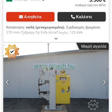
σταθερή τιμή συν ΦΠΑ
Αιτηθείτε
Καλέστε
Κατάσταση:
καλή (μεταχειρισμένη)
, Σχεδιασμός βραχίονα:
270 mm Cjdpepy Dy Esfx Airorf Ισχύς: 125 kVA
Μικρή αγγελία