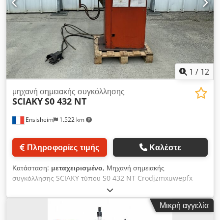
1
/
12
μηχανή σημειακής συγκόλλησης
SCIAKY
S0 432 NT
Ensisheim
1.522 km
Πληροφορίες τιμής
Καλέστε
Κατάσταση:
μεταχειρισμένο
, Μηχανή σημειακής
συγκόλλησης SCIAKY τύπου S0 432 NT Crodjzmxuwepfx
Airef Χωρητικότητα: πάχος από 0,5 έως 6 mm Βάθος λαιμού:
380 mm Απόσταση βραχιόνων: από 190 έως 340 mm Μήκος
Μικρή αγγελία
βραχιόνων: από 250 έως 500 mm Πίεση: 6 bar Τάση: 380 V
Πλάτος: 1100 mm Βάθος: 500 mm Συνολικό ύψος: 1500 mm