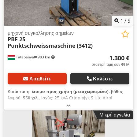
1
/
5
μηχανή συγκόλλησης σημείων
PBF 25
Punktschweissmaschine
(3412)
1.300 €
Tatabánya
983 km
σταθερή τιμή συν ΦΠΑ
Αιτηθείτε
Καλέστε
Κατάσταση:
έτοιμο προς χρήση (μεταχειρισμένο)
, βάθος
λαιμού:
550 χιλ.
, Ισχύς: 25 kVA Crjdpfxjyk S Ute Airof
Διαστάσεις κατασκευής: 550 mm
Μικρή αγγελία