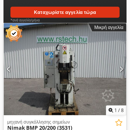
Καταχωρίστε αγγελία τώρα
*ανά αγγελία/μήνα
Μικρή αγγελία
1
/
8
μηχανή συγκόλλησης σημείων
Nimak
BMP 20/200 (3531)