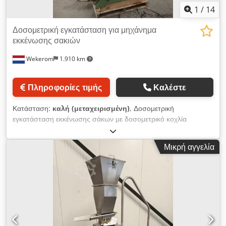
1
/
14
Δοσομετρική εγκατάσταση για μηχάνημα
εκκένωσης σακιών
Wekerom
1.910 km
Πληροφορίες τιμής
Καλέστε
Κατάσταση:
καλή (μεταχειρισμένη)
, Δοσομετρική
εγκατάσταση εκκένωσης σάκων με δοσομετρικό κοχλία
Ερμάριο από ανοξείδωτο χάλυβα Δοσομετρικός κοχλίας από
ανοξείδωτο χάλυβα με κινητό πυθμένα και πνευματική τελική
Μικρή αγγελία
βαλβίδα Djdewyf U Topfx Aiteck Μονάδα φίλτρου για
απαγωγή σκόνης κατά την επιπρόσθετη φόρτωση VMA
Wekerom Δείτε τις άλλες αγγελίες μας