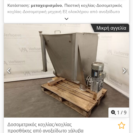
Κατάσταση:
μεταχειρισμένο
, Πιεστική κοχλίας-Δοσομετρικός
κοχλίας-Δοσομετρική μηχανή Εξ ολοκλήρου από ανοξείδωτο
ατσάλι Ισχύς κινητήρα 1,1 kW, 9,7 rpm Διάμετρος κοχλία 150
mm Μετακινείται εύκολα Σύνδεση DN100 Δείτε και τις άλλες
Μικρή αγγελία
αγγελίες μας Dodpfjwyfxrsx Aitock VMA Wekerom
1
/
9
Δοσομετρικός κοχλίας/κοχλίας
προσθήκης από ανοξείδωτο χάλυβα