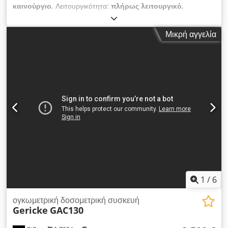
καινούργιο
, Λειτουργικότητα:
πλήρως λειτουργικό
,
Προσφέρουμε αυτόν τον νέο αναμικτήρα άροτρων Hongdi
ZZHD100, έτος κατασκευής 2026. Djdpfx Aezal S Rsiteck
Μικρή αγγελία
Μοντέλο: ZZHD100 Ισχύς κινητήρα: 3,7 kW Τάση: 400 V
Διαστάσεις: 1850×900×1200 mm Όγκος: 100 L Χρήσιμος
όγκος: 70 L Στροφές: 2800 στροφές/λεπτό Σειριακός αριθμός:
20260313D05 Ημερομηνία κατασκευής: 12.03.2026 Για
οποιεσδήποτε ερωτήσεις ή αν χρειάζεστε περισσότερες
πληροφορίες, παρακαλούμε επικοινωνήστε μαζί μας μέσω
μηνύματος ή τηλεφωνικά.
1
/
6
ογκωμετρική δοσομετρική συσκευή
Gericke
GAC130