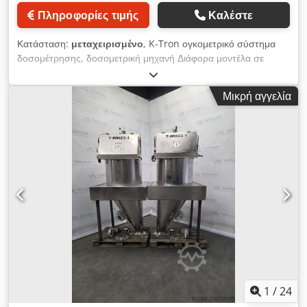
συχνότητας ● Υλικά στεγανοποίησης: Σιλικόνη, PTFE,
Πληροφορίες τιμής
Καλέστε
σύμφωνα με κανονισμούς ΕΕ και FDA για υγιεινή τροφίμων ●
Στοιχεία άλεσης: Ρότορας με καρφιά: 4 σειρές καρφιών, Ø 7
Κατάσταση:
μεταχειρισμένο
, K-Tron ογκομετρικό σύστημα
mm (μειωμένη φθορά). Στάτορας με καρφιά: 3 σειρές καρφιών
δοσομέτρησης, δοσομετρική μηχανή Διάφορα μοντέλα σε
χωρίς εξωτερικό δακτύλιο, Ø 7 mm ● Ρουλεμάν: Σχεδιασμένα
απόθεμα. Διπλής και μονής κοχλίας Με πνευματική βαλβίδα
για σκληρές συνθήκες συνεχούς λειτουργίας, σώμα ρουλεμάν
αποκοπής Με φίλτρο εξαερισμού 10 τεμάχια σε απόθεμα Δείτε
υψηλών επιδόσεων με παρακολούθηση θερμοκρασίας &
Μικρή αγγελία
και τις άλλες αγγελίες μας Dcodpjzcfbqjfx Aitjk VMA Wekerom
κραδασμών (έγκαιρη ανίχνευση πιθανής αστοχίας ρουλεμάν &
αποφυγή θερμών επιφανειών) ● Σύστημα παροχής &
παρακολούθησης αερίου φραγής για τη στεγανοποίηση του
άξονα στην πλευρά του θαλάμου άλεσης ● Παρακολούθηση
λειτουργίας για ανίχνευση βλαβών ● Πλαίσιο μηχανής: Η
πλήρης μονάδα (μύλος, κίνηση με κινητήρα, λάμες τάσης,
ιμάντας & προστατευτικό ιμάντα) εγκαθίσταται έτοιμη προς
χρήση σε σταθερό πλαίσιο μηχανής με ρυθμιζόμενα ποδαρικά
Κύρια μέρη της προτεινόμενης εγκατάστασης είναι: ●
Τροφοδοσία/Παράδοση προϊόντος από την προϋπάρχουσα
διαδικασία του πελάτη και μετάβαση σε κελιδοειδή βαλβίδα
(πιστοποιημένο σύστημα ATEX) ● Βιομηχανικός μύλος τύπου
REKORD 630-SSt με συγκολλητό περίβλημα και γυαλισμένες
1
/
24
επιφάνειες ● Διαχωριστής προϊόντος με βαλβίδα εξόδου