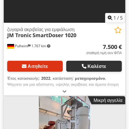
1
/
5
ζυγαριά ακριβείας για εμφιάλωση
JM Tronic
SmartDoser 1020
7.500 €
Pulheim
1.767 km
σταθερή τιμή συν ΦΠΑ
Αιτηθείτε
Καλέστε
Έτος κατασκευής:
2022
, κατάσταση:
μεταχειρισμένο
,
Ψάχνετε για μια αξιόπιστη, υψηλής ακρίβειας και άμεσα έτοιμη
προς χρήση λύση για την πλήρωση σας; Πωλείται μηχανή JM
Tronic SmartDoser 1020, η οποία βρίσκεται σε εξαιρετική,
Μικρή αγγελία
απόλυτα καθαρή κατάσταση. Η μηχανή προέρχεται από πολύ
καλά συντηρημένη επιχείρηση, έχει πάντα φροντιστεί με τη
μέγιστη προσοχή και καθαριζόταν σύμφωνα με αυστηρά
πρότυπα υγιεινής. Το απόλυτο πλεονέκτημα για την επενδυτική
σας ασφάλεια: > Η ενσωματωμένη μονάδα ζύγισης μόλις