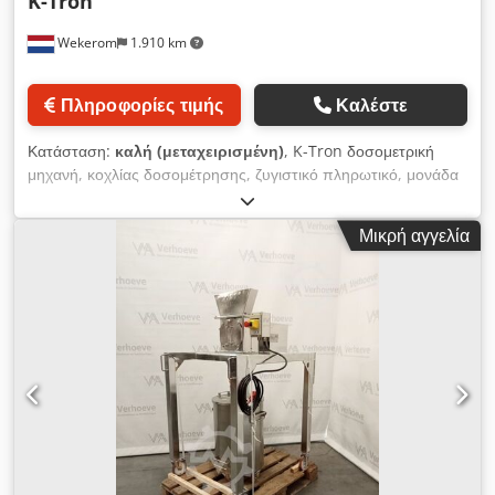
K-Tron
Wekerom
1.910 km
Πληροφορίες τιμής
Καλέστε
Κατάσταση:
καλή (μεταχειρισμένη)
, K-Tron δοσομετρική
μηχανή, κοχλίας δοσομέτρησης, ζυγιστικό πληρωτικό, μονάδα
δοσομέτρησης Τύπος: T-35 Περιλαμβάνει ζυγαριά με σύστημα
ελέγχου και οθόνη (άγνωστη λειτουργία) Δείτε τις άλλες μας
Μικρή αγγελία
αγγελίες VMA Wekerom Dcedewyf Iaepfx Aitsk