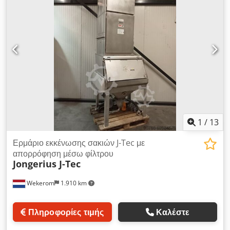
1
/
13
Ερμάριο εκκένωσης σακιών J-Tec με
απορρόφηση μέσω φίλτρου
Jongerius J-Tec
Wekerom
1.910 km
Πληροφορίες τιμής
Καλέστε