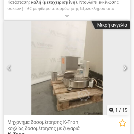
Κατάσταση:
καλή (μεταχειρισμένη)
, Ντουλάπι εκκένωσης
σακιών J-Tec με φίλτρο απορρόφησης Εξολοκλήρου από
ανοξείδωτο ατσάλι Κλείνει με καπάκι Διαθέτει αισθητήρα
πλήρωσης Ηλεκτρικός πίνακας χωρίς καλωδίωση Εξοπλισμένο
Μικρή αγγελία
με πνευματικό χτυπητήρα σιλό Διαθέσιμος επίσης και
αντίστοιχος ζυγιστικός κάδος με φίλτρο κενού και διπλό
δοσομετρητή κοχλία K-Tron Δείτε και τις άλλες αγγελίες μας
Dcodpfxswyf Iye Aitsk
1
/
15
Μηχάνημα δοσομέτρησης K-Tron,
κοχλίας δοσομέτρησης με ζυγαριά