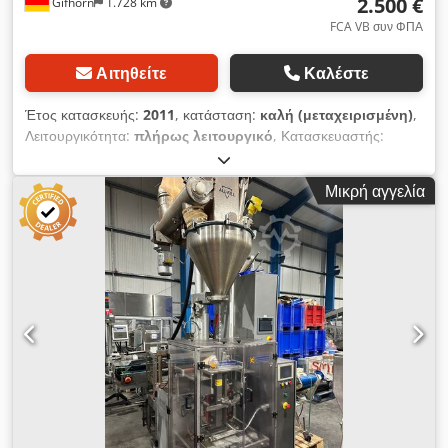
2.500 €
Gifhorn
1.728 km
FCA VB συν ΦΠΑ
Αιτηθείτε
Καλέστε
Έτος κατασκευής:
2011
, κατάσταση:
καλή (μεταχειρισμένη)
,
Λειτουργικότητα:
πλήρως λειτουργικό
, Κατασκευαστής:
Gericke Μοντέλο: GAC130 Έτος κατασκευής: περ. 2011
Αριθμός μηχανής: άγνωστος Τύπος: Ογκομετρική δοστική
Μικρή αγγελία
συσκευή Κατασκευή από ανοξείδωτο χάλυβα (κατάλληλη για
τρόφιμα) Ρύθμιση ταχύτητας μέσω μετατροπέα συχνότητας
Dodpeyz U Swsfx Aitsck Τελευταία χρήση: γάλα σε σκόνη
Κατάσταση: μεταχειρισμένο, πλήρως λειτουργικό (ελεγμένο στο
εργαστήριο) Περιγραφή: Η σειρά GAC ξεχωρίζει για τον
σχεδιασμό της, όπου ο ενσωματωτής και ο μεταφορικός
κοχλίας είναι ομοαξονικά ευθυγραμμισμένοι. Έτσι, μπορούν να
μεταφέρονται με ακρίβεια και αξιοπιστία ακόμη και οι σκόνες με
τις πιο δύσκολες ροϊκές ιδιότητες. Οι μεταφορείς GAC είναι
ιδιαίτερα κατάλληλοι για απαιτητικές εφαρμογές, π.χ. στη
χημική και βιομηχανία ορυκτών.