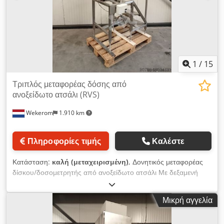
1
/
15
Τριπλός μεταφορέας δόσης από
ανοξείδωτο ατσάλι (RVS)
Wekerom
1.910 km
Πληροφορίες τιμής
Καλέστε
Κατάσταση:
καλή (μεταχειρισμένη)
, Δονητικός μεταφορέας
δίσκου/δοσομετρητής από ανοξείδωτο ατσάλι Με δεξαμενή
αποθήκευσης Εντελώς από ανοξείδωτο ατσάλι Dcjdpewyf
Rnefx Aitok Με σκάλα για το γέμισμα της δεξαμενής Δείτε και
Μικρή αγγελία
τις άλλες αγγελίες μας