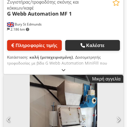
Ζυγιστήρας/τροφοδότης σκόνης και
κόκκων/καφέ
G Webb Automation
MF 1
Bury St Edmunds
2.186 km
Πληροφορίες τιμής
Καλέστε
Κατάσταση:
καλή (μεταχειρισμένη)
, Δοσομετρητής
τροφοδοσίας με βίδα G Webb Automation MiniFill που
τροφοδοτεί την πλατφόρμα ζύγισης. Ιδανικό για τη συσκευασία
σκονών, κόκκων, καφέ κ.λπ. σε σακούλες. Dodom Sg Hcepfx
Μικρή αγγελία
Aitock