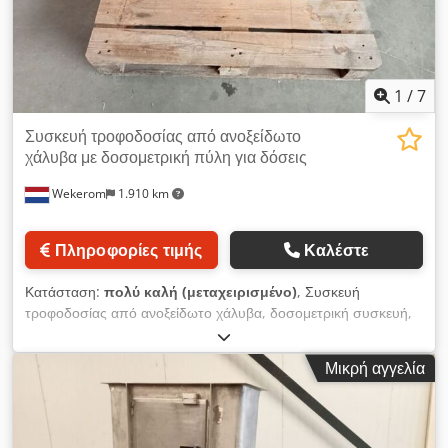
1
/
7
Συσκευή τροφοδοσίας από ανοξείδωτο
χάλυβα με δοσομετρική πύλη για δόσεις
Wekerom
1.910 km
Πληροφορίες τιμής
Καλέστε
Κατάσταση:
πολύ καλή (μεταχειρισμένο)
, Συσκευή
τροφοδοσίας από ανοξείδωτο χάλυβα, δοσομετρική συσκευή,
δοσομετρική πύλη. Συσκευή τροφοδοσίας για σφυρόμυλο. Εξ
ολοκλήρου από ανοξείδωτο χάλυβα. Διαστάσεις εισόδου:
Μικρή αγγελία
615mm x 240mm x 430mm. Dsdpfx Aewygbneitjck VMA
Wekerom Δείτε τις άλλες αγγελίες μας.