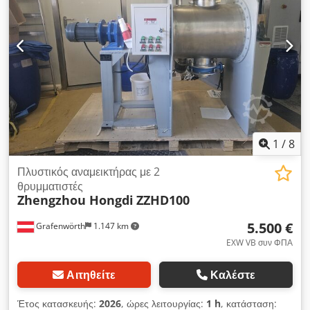
1
/
8
Πλυστικός αναμεικτήρας με 2
θρυμματιστές
Zhengzhou Hongdi
ZZHD100
5.500 €
Grafenwörth
1.147 km
EXW VB συν ΦΠΑ
Αιτηθείτε
Καλέστε
Έτος κατασκευής:
2026
, ώρες λειτουργίας:
1 h
, κατάσταση: