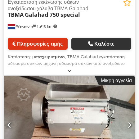
Εγκατάσταση εκκένωσης σάκων
ανοξείδωτου χάλυβα TBMA Galahad
TBMA
Galahad 750 special
Wekerom
1.910 km
Πληροφορίες τιμής
Καλέστε
Κατάσταση:
μεταχειρισμένο
, TBMA Galahad εγκατάσταση
άδειασμα σακιών, μηχανή άδειασμα σακιών από ανοξείδωτο
ατσάλι Τύπος: 750 special Όλα τα μέρη που έρχονται σε
επαφή με το προϊόν είναι από ανοξείδωτο ατσάλι. Τα υπόλοιπα
Μικρή αγγελία
μέρη είναι βαμμένα. Η μηχανή είναι μεταχειρισμένη και πωλείται
όπως είναι. Με διάφορους ταινιόδρομους τροφοδοσίας
Προαιρετικά: κοχλιωτός συμπιεστής άδειων σάκων
Προαιρετικά: ανατρεπτικό παλετών με ανυψωτικό τραπέζι
Dedswvli Aepfx Aitsck Χωρητικότητα: 400 σακιά/ώρα Δείτε και
άλλες αγγελίες μας VMA Wekerom