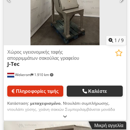
1
/
9
Χώρος υγειονομικής ταφής
απορριμμάτων σακούλας γραφείου
J-Tec
Wekerom
1.910 km
Πληροφορίες τιμής
Καλέστε
Κατάσταση:
μεταχειρισμένο
, Ντουλάπι συμπλήρωσης,
ντουλάπι χύσης, χοάνη σακιών Συμπεριλαμβάνεται μονάδα
φίλτρου απορρόφησης Aerob Dcsdpswyf D Isfx Aitek Εξ
ολοκλήρου από ανοξείδωτο χάλυβα Εξαιρείται ο ανεμιστήρας
Μικρή αγγελία
και η φυσιγγιοειδής φίλτρο. Δείτε και τις άλλες αγγελίες μας