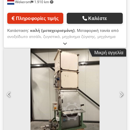
Wekerom
1.910 km
Πληροφορίες τιμής
Καλέστε
Κατάσταση:
καλή (μεταχειρισμένη)
, Μεταφορική ταινία από
ανοξείδωτο ατσάλι, ζυγιστικό, μηχάνημα ζύγισης, μηχάνημα
πλήρωσης, ζυγαριά Εξ ολοκλήρου από ανοξείδωτο ατσάλι
Διαθέσιμη εφεδρική μεταφορική ταινία Με σύστημα ελέγχου
Μικρή αγγελία
Siemens PLC για ζύγιση Ζύγιση έως +/-10kg Dcedpowyga
Refx Aitjk Δείτε και τις άλλες αγγελίες μας VMA