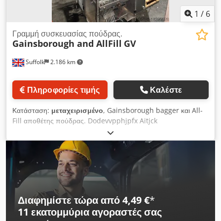
1
/
6
Γραμμή συσκευασίας πούδρας.
Gainsborough and AllFill
GV
Suffolk
2.186 km
Πληροφορίες τιμής
Καλέστε
Κατάσταση:
μεταχειρισμένο
, Gainsborough bagger και All-
Fill αποθέτης πούδρας. Dodevvpphjpfx Aitjck
Διαφημίστε τώρα από 4,49 €
*
11 εκατομμύρια αγοραστές
σας