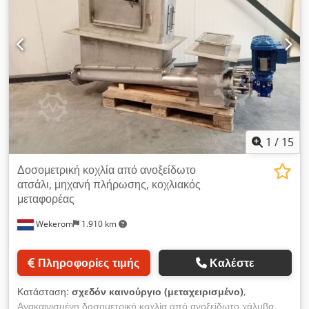
1
/
15
Δοσομετρική κοχλία από ανοξείδωτο
ατσάλι, μηχανή πλήρωσης, κοχλιακός
μεταφορέας
Wekerom
1.910 km
Πληροφορίες τιμής
Καλέστε
Κατάσταση:
σχεδόν καινούργιο (μεταχειρισμένο)
,
Ανακαινισμένη δοσομετρική κοχλία από ανοξείδωτο χάλυβα,