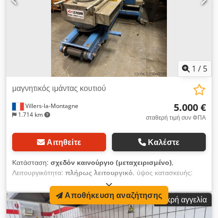
1
/
5
μαγνητικός ιμάντας κουτιού
5.000 €
Villers-la-Montagne
1.714 km
σταθερή τιμή συν ΦΠΑ
Αιτηθείτε
Καλέστε
Κατάσταση:
σχεδόν καινούργιο (μεταχειρισμένο)
,
Λειτουργικότητα:
πλήρως λειτουργικό
, ύψος κατασκευής:
2.000 χιλ.
, ισχύς:
2 kW (2,72 ίππους)
, Μεταφορική ταινία
εξοπλισμένη με μαγνητικό θάλαμο καθαρισμού (νεοδύμιο) με
Αποθήκευση αναζήτησης
Μικρή αγγελία
αυτόματο καθαρισμό. Διάμετρος 300 mm. Συνεχής
απομάκρυνση σιδηρούχων σωματιδίων από κοκκώδη, σκόνες