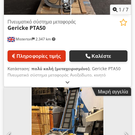
1
/
7
Πνευματικό σύστημα μεταφοράς
Gericke
PTA50
Misterton
2.347 km
Πληροφορίες τιμής
Καλέστε
Κατάσταση:
πολύ καλή (μεταχειρισμένο)
, Gericke PTA50
Πνευματικό σύστημα μεταφοράς Ανοξείδωτο, κινητό
πνευματικό σύστημα μεταφοράς και δοσομέτρησης που
χρησιμοποιείται στη βιομηχανία τροφίμων, χημικών και
Μικρή αγγελία
φαρμάκων, πίεση λειτουργίας 3,9 bar, όγκος 50L, με βαλβίδα
πεταλούδας και ενεργοποιητή. Dcedoy Tbfnopfx Aitok