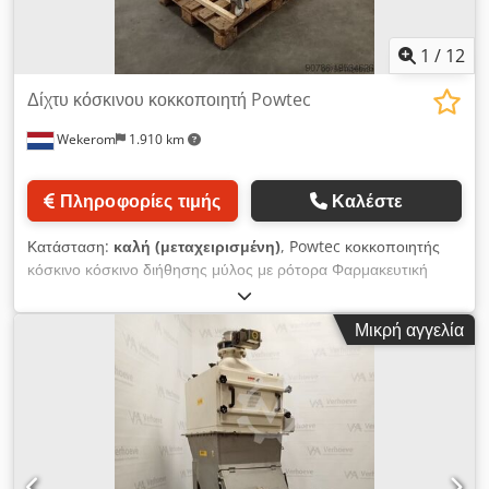
1
/
12
Δίχτυ κόσκινου κοκκοποιητή Powtec
Wekerom
1.910 km
Πληροφορίες τιμής
Καλέστε
Κατάσταση:
καλή (μεταχειρισμένη)
, Powtec κοκκοποιητής
κόσκινο κόσκινο διήθησης μύλος με ρότορα Φαρμακευτική
κατασκευή πλήρως γυαλισμένη Χωρητικότητα: 40-240 kg/h
Επιφάνεια κόσκινου: 226 m² Dcjdpowyf Hcjfx Aitsk Ισχύς
Μικρή αγγελία
κινητήρα: 0,75 kW Δείτε τις άλλες αγγελίες μας VMA Wekerom