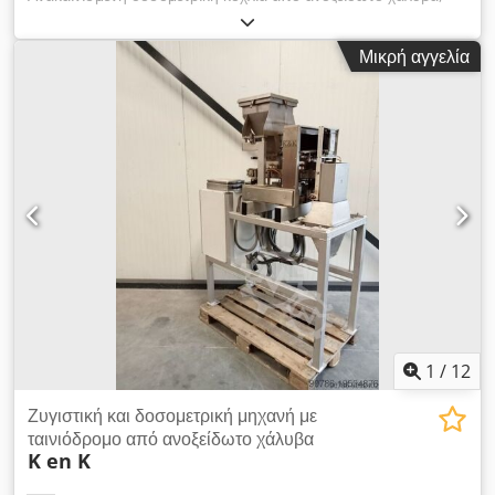
κοχλίας, μηχανή πλήρωσης, δοσομέτρηση με κοχλία Χονδρική
και λεπτή δοσομέτρηση Τα ελικοειδή πτερύγια
Μικρή αγγελία
αποσυναρμολογούνται γρήγορα για καθαρισμό Ισχύς κινητήρα
1,1 kW και 0,75 kW Δείτε και τις άλλες αγγελίες μας VMA
Dcedpswygbbsfx Aitjk
1
/
12
Ζυγιστική και δοσομετρική μηχανή με
ταινιόδρομο από ανοξείδωτο χάλυβα
K en K