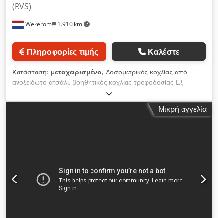
(RVS)
Wekerom
1.910 km
Πληροφορίες τιμής
Καλέστε
Κατάσταση:
μεταχειρισμένο
, Δοσομετρικός κοχλίας από
ανοξείδωτο ατσάλι, βοηθητικός κοχλίας τροφοδοσίας Εξ
ολοκλήρου από ανοξείδωτο ατσάλι Διάμετρος ελίκας κοχλία:
150mm Dcodpfx Aijw Abtdotsk Διαστάσεις χοάνης: 800mm x
Μικρή αγγελία
700mm x 1100mm Δείτε τις άλλες αγγελίες μας VMA
Wekerom