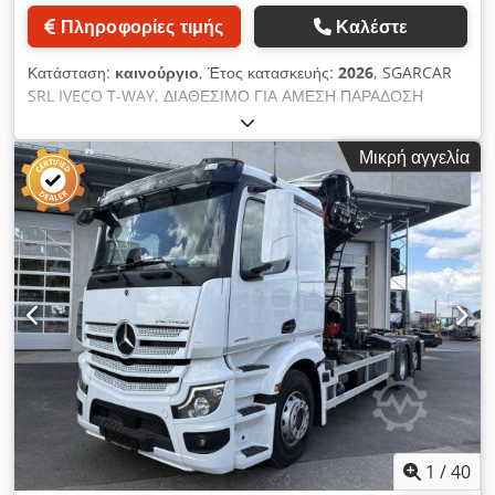
Πληροφορίες τιμής
Καλέστε
Κατάσταση:
καινούργιο
, Έτος κατασκευής:
2026
, SGARCAR
SRL IVECO T-WAY, ΔΙΑΘΕΣΙΜΟ ΓΙΑ ΑΜΕΣΗ ΠΑΡΑΔΟΣΗ
Credpfxeznm U Us Aiqef ΓΙΑ ΠΕΡΙΣΣΟΤΕΡΕΣ
ΠΛΗΡΟΦΟΡΙΕΣ, ΕΠΙΚΟΙΝΩΝΗΣΤΕ ΜΕ ΤΟ 3803672922
Μικρή αγγελία
1
/
40