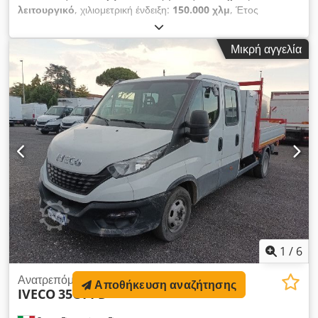
λειτουργικό
, χιλιομετρική ένδειξη:
150.000 χλμ
, Έτος
κατασκευής:
2019
, ΑΡΙΣΤΗ ΚΑΤΑΣΤΑΣΗ Crodpfxszkhras
Aiqsf
Μικρή αγγελία
1
/
6
Ανατρεπόμενο φορτηγό
Αποθήκευση αναζήτησης
IVECO
35C14 D