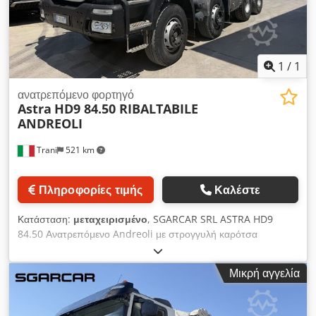
φορτίο χωρίς JIB 6.600kg, ωφέλιμο φορτίο με JIB 6.150kg.
Crsdeynr Rcopfx Aiqof
1
/
1
ανατρεπόμενο φορτηγό
Astra
HD9 84.50 RIBALTABILE
ANDREOLI
Trani
521 km
Πληροφορίες τιμής
Καλέστε
Κατάσταση:
μεταχειρισμένο
, SGARCAR SRL ASTRA HD9
84.50 Ανατρεπόμενο Andreoli με στρογγυλή καρότσα
Χειροκίνητο κιβώτιο και intarder Έτος 2015 – Euro 6
Credpozidt Refx Aiqjf
Μικρή αγγελία