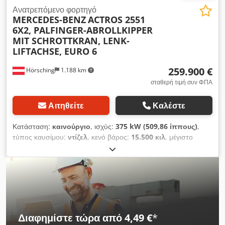
Ανατρεπόμενο φορτηγό
MERCEDES-BENZ
ACTROS 2551
6X2, PALFINGER-ABROLLKIPPER
MIT SCHROTTKRAN, LENK-
LIFTACHSE, EURO 6
259.900 €
Hörsching
1.188 km
σταθερή τιμή συν ΦΠΑ
Αιτηθείτε
Καλέστε
Κατάσταση:
καινούργιο
, ισχύς:
375 kW (509,86 ίππους)
,
τύπος καυσίμου:
ντίζελ
, κενό βάρος:
15.500 κιλ
, μέγιστο
βάρος φόρτωσης:
10.425 κιλ
, συνολικό βάρος:
26.000 κιλ
,
μέγεθος ελαστικού:
315/80 R 22.5
, διάταξη αξόνων:
3 άξονες
,
μεταξόνιο:
5.200 χιλ.
, φρένα:
επιβραδυντής
, καμπίνα οδηγού:
καμπίνα ύπνου
, τύπος μετάδοσης:
αυτόματο
, κατηγορία
εκπομπών:
Euro 6
, ανάρτηση:
χάλυβας-αέρας
, αριθμός
θέσεων:
2
, αριθμός κρεβατιών:
1
, Εξοπλισμός:
ABS, γερανός,
εγγραφή φορτηγού, κεντρικό κλείδωμα, κλείδωμα
Διαφημίστε τώρα από 4,49 €
*
διαφορικού, κλιματισμός, πνευματικό φρένο, προβολείς