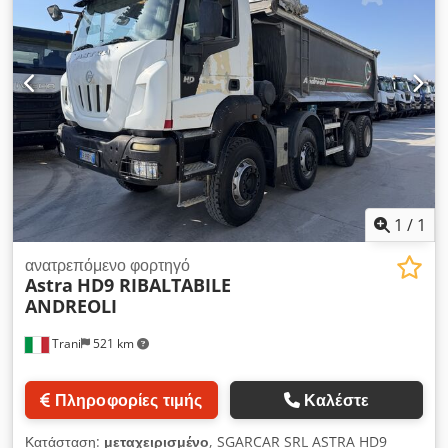
1
/
1
ανατρεπόμενο φορτηγό
Astra
HD9 RIBALTABILE
ANDREOLI
Trani
521 km
Πληροφορίες τιμής
Καλέστε
Κατάσταση:
μεταχειρισμένο
, SGARCAR SRL ASTRA HD9