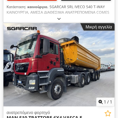
Κατάσταση:
καινούργιο
, SGARCAR SRL IVECO 540 T-WAY
ΚΑΙΝΟΥΡΓΙΑ, ΑΜΕΣΑ ΔΙΑΘΕΣΙΜΑ ΑΝΑΤΡΕΠΟΜΕΝΑ COMES
Csdpfsziatmsx Aiqjrf 2 ΜΟΝΑΔΕΣ.
Μικρή αγγελία
1
/
1
ανατρεπόμενο φορτηγό
MAN
510 TRATTORE 6X4 VASCA E