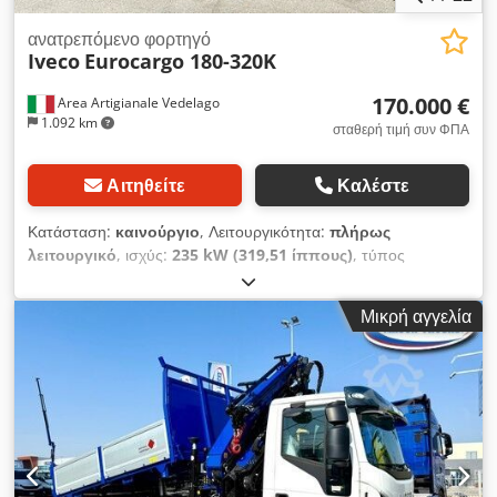
ανατρεπόμενο φορτηγό
Iveco
Eurocargo 180-320K
170.000 €
Area Artigianale Vedelago
1.092 km
σταθερή τιμή συν ΦΠΑ
Αιτηθείτε
Καλέστε
Κατάσταση:
καινούργιο
, Λειτουργικότητα:
πλήρως
λειτουργικό
, ισχύς:
235 kW (319,51 ίππους)
, τύπος
καυσίμου:
ντίζελ
, μέγιστο βάρος φόρτωσης:
8.000 κιλ
,
συνολικό βάρος:
18.000 κιλ
, διάταξη αξόνων:
4x2
, φρένα:
Μικρή αγγελία
φρενάρισμα κινητήρα
, χρώμα:
λευκό
, τύπος μετάδοσης:
μηχανικός
, κατηγορία εκπομπών:
Euro 6
, ανάρτηση:
ατσάλι
,
αριθμός θέσεων:
3
, Εξοπλισμός:
ABS, AdBlue, Bluetooth,
Ταχογράφος, γερανός, εγγραφή φορτηγού, ηλεκτρικά
ρυθμιζόμενος καθρέφτης, ηλεκτρική ρύθμιση παραθύρων,
κεντρικό κλείδωμα, κλείδωμα διαφορικού, κλιματισμός,
προβολείς ομίχλης, υδραυλικό τιμόνι, υπολογιστής επί
του οχήματος, φίλτρο αιθάλης
, IVECO EUROCARGO 180-