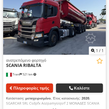
1
/
1
ανατρεπόμενο φορτηγό
SCANIA
RIBALTA
Trani
521 km
Πληροφορίες τιμής
Καλέστε
Κατάσταση:
μεταχειρισμένο
, Έτος κατασκευής:
2020
,
SGARCAR SRL Csdpfx Aozpamysiqsrf 2 ΜΟΝΑΔΕΣ SCANIA
G500, ΦΟΡΤΗΓΑ ΓΙΑ ΟΔΙΚΕΣ ΜΕΤΑΦΟΡΕΣ, 4X2