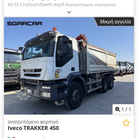
84.52 Credpozidtwefx Aiqsf Ανατρεπόμενη στρογγυλή
καρότσα Andreoli Έτος 2013 – Χειροκίνητο κιβώτιο / με
intarder
Μικρή αγγελία
1
/
1
ανατρεπόμενο φορτηγό
Iveco
TRAKKER 450