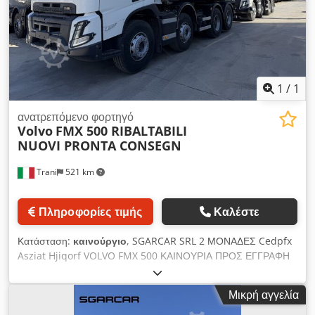
1
/
1
ανατρεπόμενο φορτηγό
Volvo
FMX 500 RIBALTABILI
NUOVI PRONTA CONSEGN
Trani
521 km
Πληροφορίες τιμής
Καλέστε
Κατάσταση:
καινούργιο
, SGARCAR SRL 2 ΜΟΝΑΔΕΣ Cedpfx
Asziat Hjiqorf VOLVO FMX 500 ΚΑΙΝΟΥΡΙΑ ΠΡΟΣ ΕΓΓΡΑΦΗ
ΑΝΑΤΡΕΠΟΜΕΝΑ EMILCAMION ΑΕΡΟΑΝΑΡΤΗΣΗ.
Μικρή αγγελία