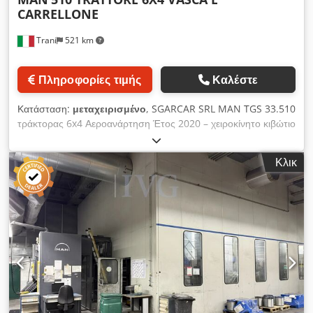
CARRELLONE
Trani
521 km
Πληροφορίες τιμής
Καλέστε
Κατάσταση:
μεταχειρισμένο
, SGARCAR SRL MAN TGS 33.510
τράκτορας 6x4 Αεροανάρτηση Έτος 2020 – χειροκίνητο κιβώτιο
/ intarder 250.000 χλμ 1 ανατρεπόμενο ημιρυμουλκούμενο
Technokar Cjdpfeziarvjx Aiqjrf 1 ημιρυμουλκούμενη
Κλικ
πλατφόρμα Bertoja με ράμπες για μηχανήματα έργου