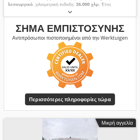
λειτουργικό
, χιλιομετρική ένδειξη:
26.000 χλμ
, Έτος
κατασκευής:
2023
, σε άριστη κατάσταση - σαν καινούργιο
Crsdszkhrtopfx Aiqjf
ΣΉΜΑ ΕΜΠΙΣΤΟΣΎΝΗΣ
Αντιπρόσωποι πιστοποιημένοι από την Werktuigen
Περισσότερες πληροφορίες τώρα
Μικρή αγγελία