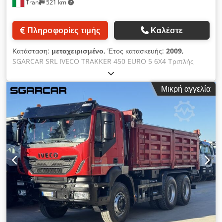
Trani
521 km
Πληροφορίες τιμής
Καλέστε
Κατάσταση:
μεταχειρισμένο
, Έτος κατασκευής:
2009
,
SGARCAR SRL IVECO TRAKKER 450 EURO 5 6X4 Τριπλής
ανατροπής καρότσα MANTELLA Cedpfx Aiozic Tvoqorf
400.000 χλμ.
Μικρή αγγελία