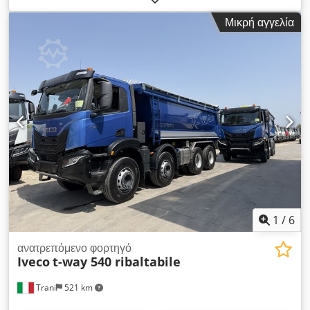
ΔΕΞΑΜΕΝΕΣ MENCI ΜΕ ΥΔΡΑΥΛΙΚΗ ΠΛΑΤΦΟΡΜΑ ΈΤΟΣ
Μικρή αγγελία
ΚΑΤΑΣΚΕΥΗΣ 2020 – ΑΥΤΟΜΑΤΟ ΚΙΒΩΤΙΟ ΤΑΧΥΤΗΤΩΝ/
ΕΠΙΒΡΑΔΥΤΗΡΑΣ
1
/
6
ανατρεπόμενο φορτηγό
Iveco
t-way 540 ribaltabile
Trani
521 km