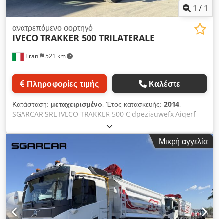
1
/
1
ανατρεπόμενο φορτηγό
IVECO
TRAKKER 500 TRILATERALE
Trani
521 km
Πληροφορίες τιμής
Καλέστε
Κατάσταση:
μεταχειρισμένο
, Έτος κατασκευής:
2014
,
SGARCAR SRL IVECO TRAKKER 500 Cjdpeziauwefx Aiqerf
ΕΤΟΣ 2014 – ΧΕΙΡΟΚΙΝΗΤΟ ΚΙΒΩΤΙΟ / INTARDER 300.000
KM ΓΙΑ ΠΕΡΙΣΣΟΤΕΡΕΣ ΠΛΗΡΟΦΟΡΙΕΣ ΕΠΙΚΟΙΝΩΝΗΣΤΕ:
Μικρή αγγελία
3803672922