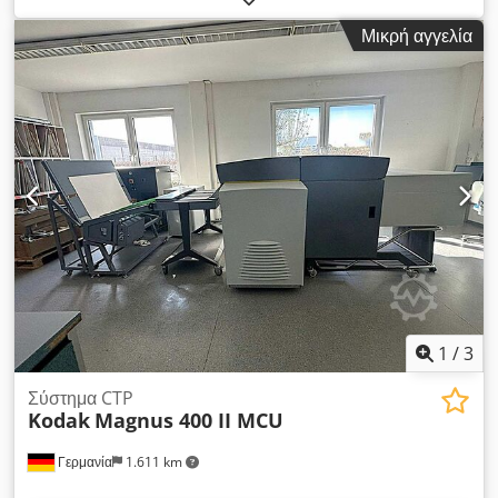
εκτύπωσης. Μήκος κύματος λέιζερ: 680 nm, κατηγορία λέιζερ:
Μικρή αγγελία
1, μέγιστη διάσταση θετικού: 505 mm/535 mm, μέγιστη
διάσταση αρνητικού: 505 mm/545 mm, μήκος γραμμής
σάρωσης: 505 mm, μέγιστη συχνότητα ραστερισμού: 200 lpi,
ακρίβεια επαναληψιμότητας: +/-5 µm, μέγιστη ταχύτητα
εκτύπωσης: περίπου 1320 mm/ώρα, υλικά: φωτογραφικό
χαρτί RC/φιλμ/πολυεστερικές πλάκες εκτύπωσης, μέγιστο
πάχος υλικού: 0,2 mm. Διαστάσεις μηχανήματος X/Y/Z:
περίπου 1200 mm/750 mm/1100 mm, βάρος: περίπου 250
kg. Είναι δυνατή η επιτόπια επιθεώρηση. Crjdozq Ecijpfx
Afmof
1
/
3
Σύστημα CTP
Kodak
Magnus 400 II MCU
Γερμανία
1.611 km