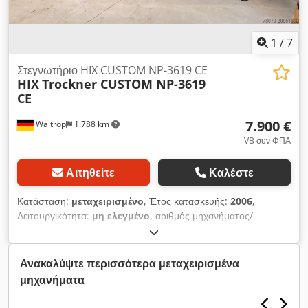
1
/
7
Στεγνωτήριο HIX CUSTOM NP-3619 CE
HIX
Trockner CUSTOM NP-3619
CE
7.900 €
Waltrop
1.788 km
VB συν ΦΠΑ
Αιτηθείτε
Καλέστε
Κατάσταση:
μεταχειρισμένο
, Έτος κατασκευής:
2006
,
Λειτουργικότητα:
μη ελεγμένο
, αριθμός μηχανήματος/
οχήματος:
360-6988C
, συνολικό μήκος:
5.800 χιλ.
, συνολικό
πλάτος:
1.140 χιλ.
, συνολικό ύψος:
1.270 χιλ.
, τάση εισόδου:
380 V
, είδος εισερχόμενου ρεύματος:
τριφασικός
, πλάτος
Ανακαλύψτε περισσότερα μεταχειρισμένα
εισαγωγής:
890 χιλ.
, μέγιστο ύψος προϊόντος:
830 χιλ.
,
μηχανήματα
συχνότητα εισόδου:
50 Hz
, Προσφέρουμε αυτόν τον
μεταχειρισμένο ξηραντήρα HIX CUSTOM NP-3619 CE, έτος