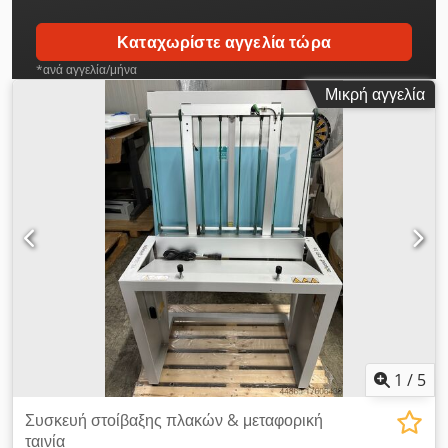
Καταχωρίστε αγγελία τώρα
*ανά αγγελία/μήνα
Μικρή αγγελία
1
/
5
Συσκευή στοίβαξης πλακών & μεταφορική
ταινία