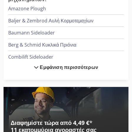
Amazone Plough
Baljer & Zembrod Αυλή Κορμοτεμαχίων
Baumann Sideloader
Berg & Schmid Κυκλικά Πριόνια
Combilift Sideloader
Εμφάνιση περισσότερων
Cvs Ferrari Reachstacker
Dücker Mulcher
Fischer & Krecke Πιέσεις Φλεξογραφικής Εκτύπωσης
Heidenreich & Harbeck Μηχανήματα Διάτρησης Βαθιάς Οπής
Herkules Mulcher
Διαφημίστε τώρα από 4,49 €
*
11 εκατομμύρια αγοραστές
σας
Hp Εκτυπωτής