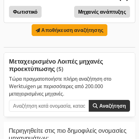
κατασκευής 2006. Cjdex Upvwjpfx Afmerf Ισχύς: 27,2 kW
Ένταση ρεύματος στα 415 V: 40 A Ένταση ρεύματος στα 380
Φωτιστικό
Μηχανές ανάπτυξης
V: 37 A Εύρος τάσης: 380–415 V Συχνότητα: 50/60 Hz Αριθμός
αγωγών: 5 Τάση φάσης/ουδετέρου: 220–240 V Σειριακός
Αποθήκευση αναζήτησης
αριθμός: 360-6988C Εάν έχετε απορίες ή χρειάζεστε
περισσότερες πληροφορίες, παρακαλούμε στείλτε μας μήνυμα
ή καλέστε μας.
Μεταχειρισμένο Λοιπές μηχανές
προεκτύπωσης
(5)
Τώρα πραγματοποιήστε πλήρη αναζήτηση στο
Werktuigen με περισσότερες από 200.000
μεταχειρισμένες μηχανές.
Αναζήτηση
Περιηγηθείτε στις πιο δημοφιλείς ονομασίες
μηχανημάτων: