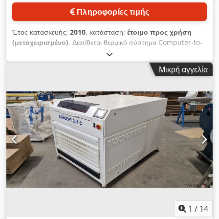
Πληροφορίες τιμής
Έτος κατασκευής:
2010
, κατάσταση:
έτοιμο προς χρήση
(μεταχειρισμένο)
, Διατίθεται θερμικό σύστημα Computer-to-
Print Kodak με περιφερειακές συσκευές. Ροή εργασίας:
Prinergy EVO RTPO, μήκος κύματος λέιζερ: 830nm, πλευρές
Μικρή αγγελία
απεικονιστή: 6, συρτάρια κασέτας: 3, κεφαλές διάτρησης: 4,
μέγιστες διαστάσεις πλακών X/Y/Z: 762mm/685mm/228mm,
ανάλυση: 3048dpi, γραμμικότητα ράστερ: 250lpi,
επαναληψιμότητα: +/-5μm, παραγωγική ικανότητα: περ. 17
πλάκες/ώρα, μέγιστη χωρητικότητα κασέτας: 180. Διαστάσεις
συστήματος X/Y/Z: περ. 3350mm/1850mm/1850mm, βάρος:
περ. 2000kg. Περιλαμβάνει μονάδα πολυκάσες MCU U/G,
εξαπλευρο θερμικό απεικονιστή Magnus 400 II S, μονάδα
μεταφοράς πλακών, σύστημα μεταβίβασης πλακών, στοίβαξη
πλακών 860, συμπιεστή Kodak με Atlas GX2FF και πλυντήριο
με δίσκο συλλογής Agfa Azura C 95. Ο αυτόματος φορτωτής
παρουσιάζει πρόβλημα αναρρόφησης στις πλάκες εκτύπωσης.
Υπάρχει τεκμηρίωση. Είναι δυνατή η επιτόπια επιθεώρηση.
Credpey N Uxaefx Afmof
1
/
14