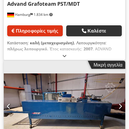
Advand Grafoteam
PST/MDT
Hamburg
1.834 km
Πληροφορίες τιμής
Καλέστε
Κατάσταση:
καλή (μεταχειρισμένη)
, Λειτουργικότητα:
πλήρως λειτουργικό
, Έτος κατασκευής:
2007
, ADVAND
Grafoteam PST26 στοιβακτής πλακών, 2007 καθαρισμένος και
ελεγμένος Credpju Hl Hhjfx Afmof ADVAND Grafoteam
Μικρή αγγελία
PST36 στοιβακτής πλακών, 2005 καθαρισμένος και ελεγμένος
ADVAND Grafoteam PST36 στοιβακτής πλακών, 2008
καθαρισμένος και ελεγμένος ADVAND Grafoteam MDT26C
μεταφορική ταινία, 2005 καθαρισμένη και ελεγμένη Όλες οι
προσφορές υπόκεινται σε ενδεχόμενη προηγούμενη πώληση.