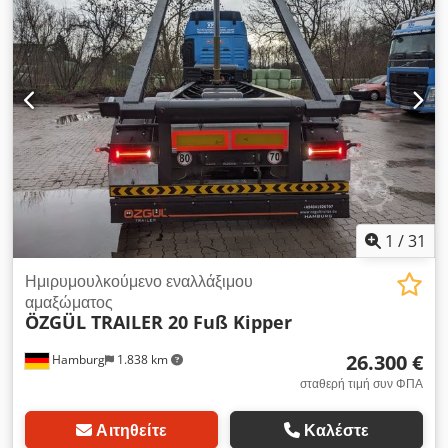
1
/
31
Ημιρυμουλκούμενο εναλλάξιμου
αμαξώματος
ÖZGÜL TRAILER 20 Fuß Kipper
26.300 €
Hamburg
1.838 km
σταθερή τιμή συν ΦΠΑ
Αιτηθείτε
Καλέστε