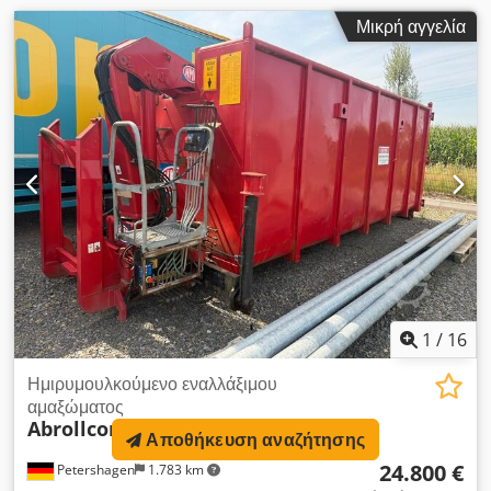
Μικρή αγγελία
1
/
16
Ημιρυμουλκούμενο εναλλάξιμου
αμαξώματος
Abrollcontainer mit HMF Kran
Αποθήκευση αναζήτησης
24.800 €
Petershagen
1.783 km