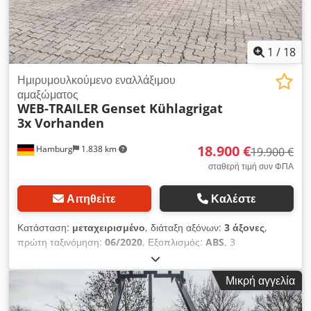
Ουκρανικά, Ρωσικά, Βουλγαρικά.
1
/
18
Ημιρυμουλκούμενο εναλλάξιμου
αμαξώματος
WEB-TRAILER
Genset Kühlagrigat
3x Vorhanden
18.900 €
Hamburg
1.838 km
19.900 €
σταθερή τιμή συν ΦΠΑ
Αιτηθείτε
Καλέστε
Κατάσταση:
μεταχειρισμένο
, διάταξη αξόνων:
3 άξονες
,
πρώτη ταξινόμηση:
06/2020
, Εξοπλισμός:
ABS
, 3
ρυμουλκούμενα με ψυκτική μονάδα, όλες οι μονάδες από έτος
κατασκευής 2020 Dcodpfx Aswgud Djayek
Μικρή αγγελία