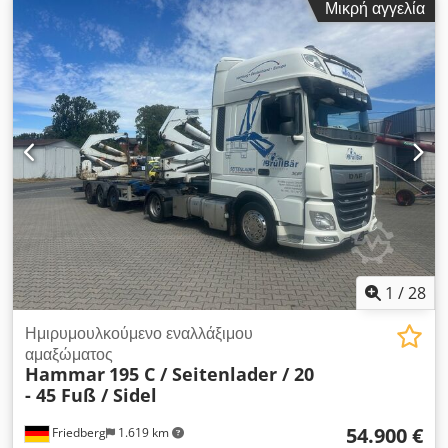
Μικρή αγγελία
Dcjdpfxozr Tm Ss Aayok * Περιλαμβάνει τηλεχειριστήριο *
Κατάλληλο για κοντέινερ 20 - 45 ποδών * Πλαίσιο με
τηλεσκοπική λειτουργία * Άξονας διεύθυνσης * Άξονες BPW *
Φρένα * Μέγιστο επιτρεπόμενο βάρος: 11.730 kg *
Περισσότερες φωτογραφίες και βίντεο διατίθενται μέσω
Whatsapp * Οι πληροφορίες παρέχονται χωρίς εγγύηση και
υπόκεινται σε ενδεχόμενη ενδιάμεση πώληση.
1
/
28
Ημιρυμουλκούμενο εναλλάξιμου
αμαξώματος
Hammar
195 C / Seitenlader / 20
- 45 Fuß / Sidel
54.900 €
Friedberg
1.619 km