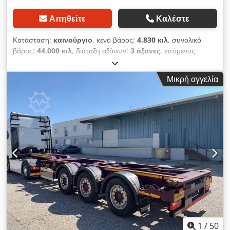
Αιτηθείτε
Καλέστε
Κατάσταση:
καινούργιο
, κενό βάρος:
4.830 κιλ
, συνολικό
βάρος:
44.000 κιλ
, διάταξη αξόνων:
3 άξονες
, επόμενος
τεχνικός έλεγχος (TÜV):
03/2026
, ανάρτηση:
αέρας
, μέγεθος
ελαστικού:
385/55R22,5
, Εξοπλισμός:
ABS, εγγραφή
Μικρή αγγελία
φορτηγού
, | Επίδομα τύπου D-Tec VCC για πλατφόρμες
εμπορευματοκιβωτίων | Ενδιάμεσο και οπίσθιο σύστημα
ανύψωσης | Δυνατότητα ανύψωσης του 1ου άξονα | Άξονες
τύπου VALX με δισκόφρενα | Ελαστικά: 385/55 R22,5 |
Καινούργια οχήματα | Επιφυλάσσεται το δικαίωμα διόρθωσης
λαθών, αλλαγής των δεδομένων και προπώλησης. Dcodpfx
Ajzrxbhoayek
1
/
50