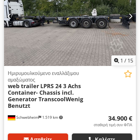
1
/
15
Ημιρυμουλκούμενο εναλλάξιμου
αμαξώματος
web trailer
LPRS 24 3 Achs
Container- Chassis incl.
Generator TranscoolWenig
Benutzt
34.900 €
Schwebheim
1.519 km
σταθερή τιμή συν ΦΠΑ
Αιτηθείτε
Καλέστε