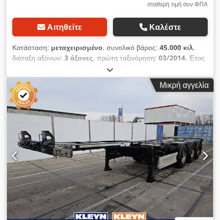
σταθερή τιμή συν ΦΠΑ
Αιτηθείτε
Καλέστε
Κατάσταση:
μεταχειρισμένο
, συνολικό βάρος:
45.000 κιλ
,
διάταξη αξόνων:
3 άξονες
, πρώτη ταξινόμηση:
03/2014
, Έτος
κατασκευής:
2014
, Εξοπλισμός:
ABS, γερανός
, * Hammar
195 C, πλευρικός γερανός φόρτωσης * Πρώτη κυκλοφορία:
Μικρή αγγελία
03-2014 Dsdpfx Aszr Tm Ejaysck * Περιλαμβάνει
τηλεχειριστήριο * Για κοντέινερ 20 - 45 ποδών * Πλαίσιο με
τηλεσκοπική λειτουργία * Άξονας διεύθυνσης * Άξονες BPW *
Φρένα * Μέγιστο επιτρεπόμενο βάρος: 11.520 kg *
Περισσότερες φωτογραφίες και βίντεο διατίθενται μέσω
WhatsApp * Οι πληροφορίες παρέχονται χωρίς εγγύηση και
υπό την επιφύλαξη ενδιάμεσης πώλησης.