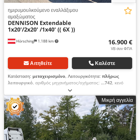
ημιρυμουλκούμενο εναλλάξιμου
αμαξώματος
DENNISON
Extendable
1x20'/2x20' /1x40' (( 6X ))
16.900 €
Hörsching
1.188 km
VB συν ΦΠΑ
Αιτηθείτε
Καλέστε
Κατάσταση:
μεταχειρισμένο
, Λειτουργικότητα:
πλήρως
λειτουργικό
, αριθμός μηχανήματος/οχήματος:
...742
, κενό
βάρος:
5.550 κιλ
, μέγιστο βάρος φόρτωσης:
36.450 κιλ
,
συνολικό βάρος:
42.000 κιλ
, διάταξη αξόνων:
3 άξονες
,
Μικρή αγγελία
επιτρεπτό φορτίο άξονα (άξονας 1):
9.000 κιλ
, επιτρεπόμενο
φορτίο άξονα (άξονας 2):
9.000 κιλ
, επιτρεπόμενο φορτίο
άξονα (άξονας 3):
9.000 κιλ
, πρώτη ταξινόμηση:
07/2020
,
ανάρτηση:
αέρας
, μέγεθος ελαστικού:
385/55 R22.5
, Έτος
κατασκευής:
2020
, Εξοπλισμός:
ABS
, 6 τεμάχια διαθέσιμα σε
απόθεμα ===== 1x20’ / 2x20’ / 1x40’ ..:: ΣΥΡΟΜΕΝΟ ΤΡΕΪΛΕΡ