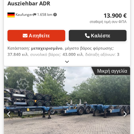
Ausziehbar ADR
13.900 €
Kaufungen
1.658 km
σταθερή τιμή συν ΦΠΑ
Αιτηθείτε
Καλέστε
Κατάσταση:
μεταχειρισμένο
, μέγιστο βάρος φόρτωσης:
37.840 κιλ
, συνολικό βάρος:
43.000 κιλ
, διάταξη αξόνων:
3
άξονες
, πρώτη ταξινόμηση:
05/2018
, επόμενος τεχνικός
έλεγχος (TÜV):
08/2028
, Έτος κατασκευής:
2018
, Εξοπλισμός:
Μικρή αγγελία
ABS
, Εσωτερικός αριθμός οχήματος: G400099 Διαθέσιμο
άμεσα στις εγκαταστάσεις μας στο Kaufungen Περισσότερες
πληροφορίες στο: * Golec Nutzfahrzeuge GmbH (Γερμανικά,
Αγγλικά, Βουλγαρικά, Ρωσικά) Djdpfxsyx N R As Aayeck *
Viktoria Sologubova (Πολωνικά, Ρωσικά, Ουκρανικά, Αγγλικά)
Επεκτεινόμενο Καθαρό βάρος 5.450 kg Λάθη εκ προοιμίου
επιφυλάσσονται Δεχόμαστε ευχαρίστως το μεταχειρισμένο
όχημά σας προς ανταλλαγή. Χρηματοδότηση δυνατή
απευθείας στις εγκαταστάσεις μας. GOLEC NUTZFAHRZEUGE
GMBH Μιλάμε: Γερμανικά, Αγγλικά, Ισπανικά, Πολωνικά,