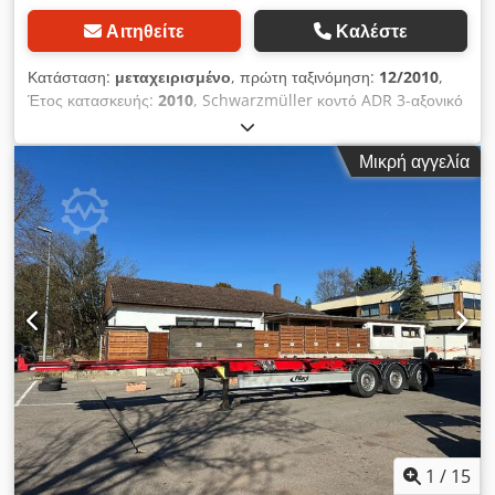
Αιτηθείτε
Καλέστε
Κατάσταση:
μεταχειρισμένο
, πρώτη ταξινόμηση:
12/2010
,
Έτος κατασκευής:
2010
, Schwarzmüller κοντό ADR 3-αξονικό
σασί κοντέινερ για ειδικά δοχεία οξέων • ABS Dcedpfxowmn U
As Aayek • αεροανάρτηση • 3 x Mercedes - άξονες 9 τόνων •
Μικρή αγγελία
Υδραυλική άξονα ανύψωσης (1ος άξονας) • Μηχανισμός
ανύψωσης/καθόδου • Ελαστικά: 385/55 R 22.5 • Βάρος χωρίς
φορτίο: 3.650 kg • Μέγιστο επιτρεπτό βάρος: 36.000 kg
(τεχνικά έως 39.000 kg) • Διαστάσεις: 8.200 x 2.550 mm -
γερμανικό ημιρυμουλκούμενο - TÜV / τεχνικός έλεγχος / ειδικός
έλεγχος κατόπιν αιτήματος και με επιπλέον κόστος: καινούργιο!
Επιφυλάξεις για τυχόν λάθη και ενδιάμεση πώληση!
1
/
15