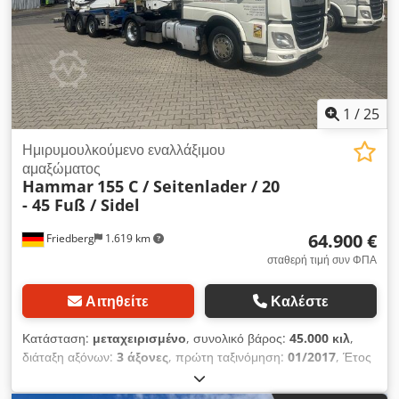
λάθη και ενδιάμεση πώληση! = Περισσότερες πληροφορίες =
Έτος κατασκευής: 2020 Για περισσότερες πληροφορίες
επικοινωνήστε με τον Joannis Arpantzanis ή τον Kai Bühler.
1
/
25
Ημιρυμουλκούμενο εναλλάξιμου
αμαξώματος
Hammar
155 C / Seitenlader / 20
- 45 Fuß / Sidel
64.900 €
Friedberg
1.619 km
σταθερή τιμή συν ΦΠΑ
Αιτηθείτε
Καλέστε
Κατάσταση:
μεταχειρισμένο
, συνολικό βάρος:
45.000 κιλ
,
διάταξη αξόνων:
3 άξονες
, πρώτη ταξινόμηση:
01/2017
, Έτος
κατασκευής:
2017
, Εξοπλισμός:
ABS, γερανός
, * Hammar
155 C, πλευρικός φορτωτής * Πρώτη κυκλοφορία: 01-2017