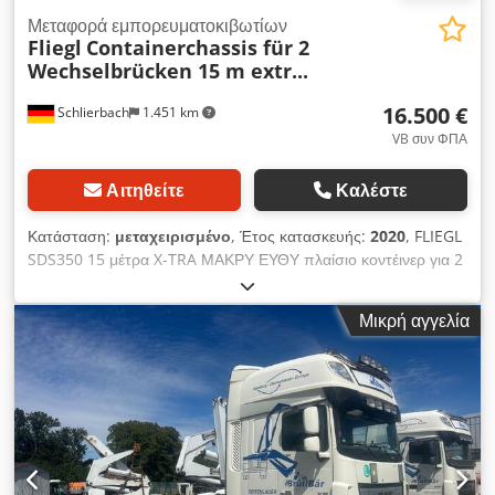
Μεταφορά εμπορευματοκιβωτίων
Fliegl
Containerchassis für 2
Wechselbrücken 15 m extr...
16.500 €
Schlierbach
1.451 km
VB συν ΦΠΑ
Αιτηθείτε
Καλέστε
Κατάσταση:
μεταχειρισμένο
, Έτος κατασκευής:
2020
, FLIEGL
SDS350 15 μέτρα X-TRA ΜΑΚΡΥ ΕΥΘΥ πλαίσιο κοντέινερ για 2
ανταλλάξιμες υπερκατασκευές ή 2 κοντέινερ !ΠΟΛΥ ΜΑΚΡΥ!
Dsdswtbvtepfx Aayjck !! 14,85 μ μήκος!! • Θέσεις για 2 x 7,45
Μικρή αγγελία
μ υπερκατασκευές • ή 2 x 20 πόδια κοντέινερ • Ευθύ πλαίσιο •
3 x SAF αερόσουστες άξονες 8 τόνων • Ανυψωτικό/χαμηλωτικό
σύστημα • ABS • ASR Διαστάσεις και βάρη οχήματος: • Μέγιστο
βάρος: 35.000 kg • Βάρος κενό: 4.100 kg • Διαστάσεις: 14.850
x 2.550 x 1.200 mm • Ελαστικά: 385/55 R22.5 • Βάθος
πέλματος: 13/13/11/12/12/9 mm - Πολύ καλή κατάσταση,
σχεδόν αχρησιμοποίητο! - TÜV / ΚΤΕΟ / SP: ΚΑΙΝΟΥΡΙΟ! - SP:
01/26 - Γερμανικό ρυμουλκούμενο! - 1ο χέρι Επιφύλαξη για