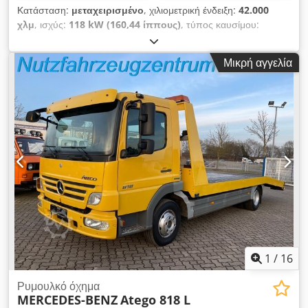
Κατάσταση:
μεταχειρισμένο
, χιλιομετρική ένδειξη:
42.000
χλμ
, ισχύς:
118 kW (160,44 ίππους)
, τύπος καυσίμου:
ντίζελ
, χρώμα:
λευκό
, τύπος μετάδοσης:
μηχανικός
,
κατηγορία εκπομπών:
Euro 6
, Έτος κατασκευής:
2023
,
Μικρή αγγελία
Εξοπλισμός:
ABS, κεντρικό κλείδωμα, κλιματισμός,
σύστημα αυτόματου ελέγχου ταχύτητας
, Αριθμός θυρών: 4
Έτος κατασκευής: 2023 Καμπίνα: διπλή Codpfxszh It Se Al
Tjha ΦΠΑ/Φορολόγηση διαφοράς: Εκπεστέος ΦΠΑ =
Επιπρόσθετες επιλογές και εξοπλισμός = - Αερόσακος -
Σύστημα συναγερμού κατηγορίας 1 - Ένδειξη εξωτερικής
θερμοκρασίας - Ηλεκτρικά παράθυρα - Ηλεκτρικά ρυθμιζόμενοι
εξωτερικοί καθρέπτες - Σύστημα κάμερας - Πίσω αερανάρτηση
- Κάμερα οπισθοπορείας - Βοηθός διατήρησης λωρίδας - Λήψη
ισχύος (PTO) = Σημειώσεις = Έκδοση 7 ατόμων με σύστημα
Insoli. ΣΑΝ ΚΑΙΝΟΥΡΓΙΟ.
1
/
16
Ρυμουλκό όχημα
MERCEDES-BENZ
Atego 818 L