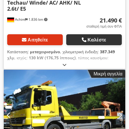
Techau/ Winde/ AC/ AHK/ NL
2.6t/ E5
21.490 €
Achim
1.836 km
σταθερή τιμή συν ΦΠΑ
Αιτηθείτε
Καλέστε
Κατάσταση:
μεταχειρισμένο
, χιλιομετρική ένδειξη:
387.349
χλμ
, ισχύς:
130 kW (176,75 ίππους)
, τύπος καυσίμου:
ντίζελ
, τύπος μετάδοσης:
μηχανικός
, συνολικό βάρος:
7.490
κιλ
, πρώτη ταξινόμηση:
08/2008
, επόμενος τεχνικός έλεγχος
Μικρή αγγελία
(TÜV):
05/2027
, κατηγορία εκπομπών:
Euro 5
, χρώμα:
κίτρινο
, αριθμός θέσεων:
2
, Έτος κατασκευής:
2008
,
Εξοπλισμός:
ABS, κλιματισμός, φίλτρο αιθάλης
,
Εξοπλισμός: * Αμάξωμα/Επένδυση: Αυτοκινητοφορέας, *
Τύπος καμπίνας οδηγού: S (κοντή με προέκταση πίσω τοίχου),
* Κλιματισμός, * Ράβδος ρυμούλκησης με σφαιρική κεφαλή, *
Κάθισμα οδηγού - αναρτώμενο κάθισμα άνεσης, * Οροφή από
ατσάλι, * Ράφι στην τούνελ κινητήρα, * Παράθυρο πίσω
τοίχου, * Θερμομονωτικά τζάμια, Chsdpfx Aszhdfqsl Toa *