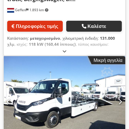
οχήματος ρυμουλκού, θάλαμος αποθήκευσης "Tranutec",
Geffen
1.893 km
προβολέας εργασίας LED, άγκιστρο ρυμούλκησης 3,5T /
7000Kg, 8% σύστημα χειροκίνητης ανύψωσης "Superwinch",
βαμμένες πλευρικές επενδύσεις. Το όχημα υπόκειται σε
Πληροφορίες τιμής
Καλέστε
διαφορική φορολογία σύμφωνα με το άρθρο 25a του νόμου
περί ΦΠΑ. Δεν πραγματοποιείται έλεγχος ΦΠΑ. ----
Κατάσταση:
μεταχειρισμένο
, χιλιομετρική ένδειξη:
131.000
Επιφυλάσσεται το δικαίωμα αλλαγών, τυπογραφικών λαθών
χλμ
, ισχύς:
118 kW (160,44 ίππους)
, τύπος καυσίμου:
και ενδιάμεσης πώλησης! Όλες οι πληροφορίες είναι
ντίζελ
, τύπος μετάδοσης:
μηχανικός
, κατηγορία εκπομπών:
ενδεικτικές. Παρόλο που υπάρχουν έλεγχοι, δεν μπορεί να
Euro 6
, χρώμα:
κίτρινο
, Έτος κατασκευής:
2021
, Έτος
αποκλειστεί η πιθανότητα απόκλισης του οχήματος (π.χ. όσον
Μικρή αγγελία
κατασκευής: 2021 Καμπίνα: διπλή ΦΠΑ/Διαφοροποιημένη
αφορά τα τεχνικά χαρακτηριστικά, τον εξοπλισμό, το υλικό και
φορολόγηση: Εκπιπτόμενος ΦΠΑ = Επιπλέον επιλογές και
την εξωτερική εμφάνιση) από την περιγραφή που αναφέρεται
εξοπλισμός = - Αερανάρτηση πίσω = Σημειώσεις = 6 θέσεις
παραπάνω, γι' αυτό επισημαίνουμε ότι το αντικείμενο της
Υδραυλικά PTO Codpeznt Nxefx Al Toha Σαν καινούργιο
σύμβασης είναι αποκλειστικά το μηχανοκίνητο όχημα στην
πραγματική του κατάσταση.