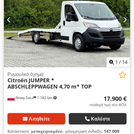
1
/
14
Ρυμουλκό όχημα
Citroën
JUMPER *
ABSCHLEPPWAGEN 4,70 m* TOP
17.900 €
Nowy Sacz
1.182 km
σταθερή τιμή συν ΦΠΑ
Αιτηθείτε
Καλέστε
Κατάσταση:
μεταχειρισμένο
, χιλιομετρική ένδειξη:
147.000