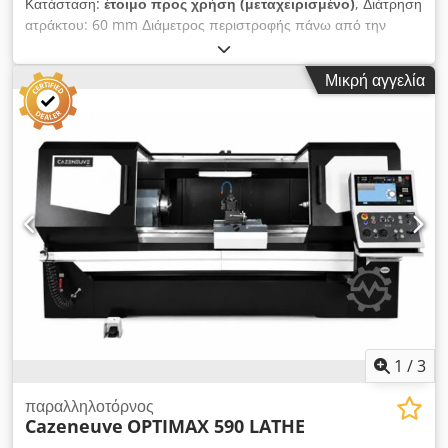
Κατάσταση:
έτοιμο προς χρήση (μεταχειρισμένο)
, Διάτρηση
ατράκτου: 60 mm Διάμετρος περιστροφής πάνω από την
κλίνη: 500 mm Μήκος κέντρου: 1000 mm Dedpfxsiqtzko Ah
Eokr Διαστάσεις: 3100x1400x1600mm
Μικρή αγγελία
1
/
3
παραλληλοτόρνος
Cazeneuve
OPTIMAX 590 LATHE