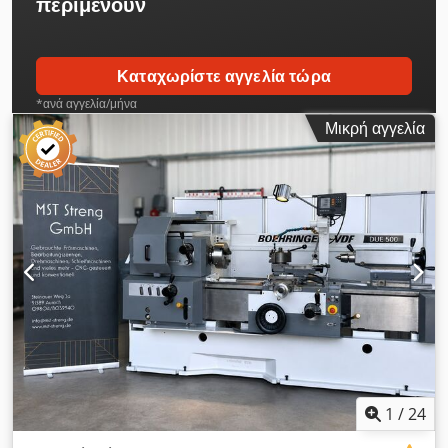
περιμένουν
εργαλείων, - Τεκμηρίωση.
Καταχωρίστε αγγελία τώρα
*ανά αγγελία/μήνα
Μικρή αγγελία
1
/
24