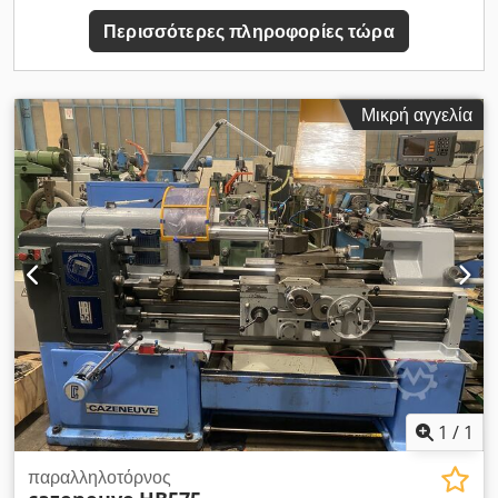
πίνελας οπισθίας κεφαλής: 2 mm Ισχύς κινητήρα: 7,5 kW
Περισσότερες πληροφορίες τώρα
Μήκος: 3.100 mm Πλάτος: 1.250 mm Ύψος: 1.400 mm
Βάρος: 2.820 kg Κίνηση μέσω κιβωτίου ταχυτήτων Ψηφιακή
ένδειξη 3 αξόνων Fagor Djdpfx Aewiq Rfsh Ejkr Ταχεία
εναλλασσόμενη βάση εργαλείων Amestra, σύστημα τύπου
Μικρή αγγελία
Multifix συμπ/νων 4 βάσεων (3x ορθογώνιες, 1 στρογγυλή)
Τσοκ 3 σιαγόνων Bison 3204/DIN6350, Ø 250 mm Σταθερή
αιχμή Διαμήκης οδηγός για μία θέση Σύστημα ψύξης Πίσω
προστατευτικό τοίχωμα σπασμάτων σε πλήρες μήκος
Κάλυμμα οδηγού και ελκυστικής ατράκτου Προστασία για το
τσοκ περιστροφής Προστασία βάσης εργαλείων Ρυθμιστικά
πόδια και πλάκες Οπισθία κεφαλή με ταχεία σύσφιξη Λάμπα
χαμηλής τάσης για το μηχάνημα Εγχειρίδιο χρήσης Εξοπλισμός
σύμφωνα με «CE» ΔΙΑΘΕΣΙΜΑ ΜΗΚΗ ΚΟΠΗΣ: Μήκος κοπής
1.000 mm € 45.610,00 Μήκος κοπής 2.000 mm € 49.010,00
Μήκος κοπής 3.000 mm € 53.450,00 Μήκος κοπής 4.000 mm
€ 59.360,00 Μήκος κοπής 5.000 mm € 74.840,00
1
/
1
παραλληλοτόρνος