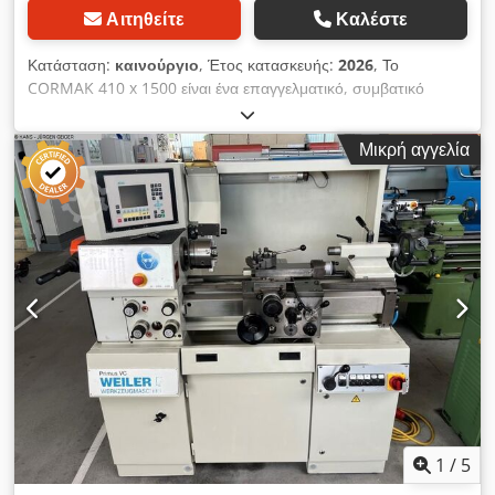
Αιτηθείτε
Καλέστε
Κατάσταση:
καινούργιο
, Έτος κατασκευής:
2026
, Το
CORMAK 410 x 1500 είναι ένα επαγγελματικό, συμβατικό
τόρνο για μέταλλα, σχεδιασμένο για την ακριβή κατεργασία
αξόνων, θυλών, σπειρωμάτων, καθώς και κωνικών και
Μικρή αγγελία
κυλινδρικών επιφανειών. Χάρη στη μεγάλη απόσταση μεταξύ
των κέντρων, στην ανθεκτική κατασκευή του κορμού και στον
εκτεταμένο βασικό εξοπλισμό – συμπεριλαμβανομένου ενός
σετ πριονιών 20x20 mm και ενός ακριβούς περιστροφικού
κέντρου MK4 – αποτελεί μια ολοκληρωμένη λύση για
βιομηχανικές εγκαταστάσεις και εργαστήρια μηχανουργών.
Dsderh E Smspfx Ah Eokr Κύρια πλεονεκτήματα του
μηχανήματος Μεγάλη απόσταση μεταξύ των κέντρων 1500
mm – επιτρέπει την κατεργασία μεγάλων αξόνων και
εξαρτημάτων Σταθερή κατασκευή κορμού και βάσης από
χυτοσίδηρο – η σκληρυμένη και λειασμένη επιφάνεια εργασίας
ελαχιστοποιεί τις δονήσεις και εξασφαλίζει ακρίβεια Μεγάλη
διάμετρος του άξονα 52 mm – επιτρέπει την κατεργασία
σωλήνων και εξαρτημάτων μεγαλύτερης διαμέτρου Ακριβή
1
/
5
ρουλεμάν του άξονα – το ενισχυμένο σύστημα εγγυάται