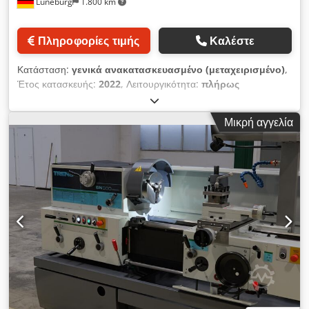
Lüneburg
1.800 km
Πληροφορίες τιμής
Καλέστε
Κατάσταση:
γενικά ανακατασκευασμένο (μεταχειρισμένο)
,
Έτος κατασκευής:
2022
, Λειτουργικότητα:
πλήρως
λειτουργικό
, Διάμετρος κατεργασίας πάνω από το κρεβάτι:
540 mm Μήκος κατεργασίας: 1.500 mm Διάμετρος
Μικρή αγγελία
κατεργασίας στην εσοχή: 580 mm Μέγιστη διαδρομή του
εγκάρσιου φορέα περίπου: 415 mm Μέγιστη μετατόπιση του
ανώτερου φορέα περίπου: 140 mm Εύρος στροφών: 0 - 1.800
σ.α.λ. Διάμετρος κύριας ατράκτου: 135 mm Διάμετρος οπής
ατράκτου: 68 mm Διάμετρος εσωτερικού κώνου: 83 mm
Πλάτος κρεβατιού: 403 mm Dsdpsztc U Iofx Ah Eskr
Εξοπλισμός: Τριμάγουλο τσοκ FORKARDT F250 Ψηφιακή
ένδειξη τριών αξόνων FAGOR Σταθερή lunette Προστασία
τσοκ Δοχείο απορριμμάτων (ρινίσματα) Θήκη εργαλείων: 6 τεμ.
βάσεις εργαλείων, 1 τεμ. βάση σφιγκτήρα Σύστημα ψύξης