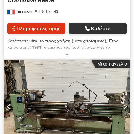
cazeneuve
HB575
Courbevoie
1.901 km
Πληροφορίες τιμής
Καλέστε
Κατάσταση:
έτοιμο προς χρήση (μεταχειρισμένο)
, Έτος
κατασκευής:
1991
, διάμετρος τόρνευσης πάνω από το
εγκάρσιο τρόλεϊ:
300 χιλ.
, οπέρα άξονα:
51 χιλ.
, διαμέτρος
τορναρίσματος:
575 χιλ.
, πλάτος στο κέντρο:
1.000 χιλ.
,
Μικρή αγγελία
Οπτικός δείκτης Heidenhain 2 αξόνων Εξωτερικός ηλεκτρικός
πίνακας Dkjdpezh U Ayofx Ah Eer Ικανότητα 1000x575mm,
διάμετρος οπής ατράκτου 51mm Τσοκ Ladner Πύργος
εργαλείων Multifix