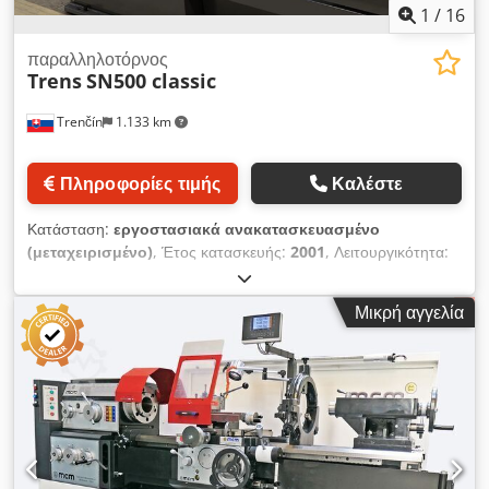
1
/
16
παραλληλοτόρνος
Trens
SN500 classic
Trenčín
1.133 km
Πληροφορίες τιμής
Καλέστε
Κατάσταση:
εργοστασιακά ανακατασκευασμένο
(μεταχειρισμένο)
, Έτος κατασκευής:
2001
, Λειτουργικότητα:
πλήρως λειτουργικό
, διάμετρος τόρνευσης πάνω από το
εγκάρσιο τρόλεϊ:
270 χιλ.
, οπέρα άξονα:
77 χιλ.
, διαμέτρος
Μικρή αγγελία
τορναρίσματος:
505 χιλ.
, διάμετρος τόρνευσης πάνω από το
κρεβάτι της τροχαλίας:
505 χιλ.
, ύψος κέντρου:
250 χιλ.
,
πλάτος στο κέντρο:
1.500 χιλ.
, μήκος τόρνευσης:
1.500 χιλ.
,
πινελιά με φτερό:
180 χιλ.
, διάμετρος λαιμού τραπεζοειδούς
κοχλία:
80 χιλ.
, διαδρομή ατράκτου:
180 χιλ.
, συνολικό μήκος:
3.095 χιλ.
, συνολικό πλάτος:
1.100 χιλ.
, συνολικό ύψος:
1.525
χιλ.
, μέγιστη ταχύτητα ατράκτου:
2.000 στρ./λ.
, ταχύτητα
ατράκτου (ελάχ.):
13 στρ./λ.
, διάμετρος περιστροφής πάνω