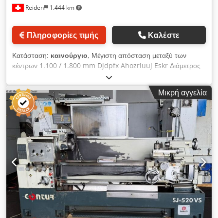
Reiden
1.444 km
Πληροφορίες τιμής
Καλέστε
Κατάσταση:
καινούργιο
, Μέγιστη απόσταση μεταξύ των
κέντρων 1.100 / 1.800 mm Djdpfx Ahozrluuj Eskr Διάμετρος
περιστροφής πάνω από την βάση 538 mm Διάμετρος
περιστροφής πάνω από το καρότσι 300 mm Τύπος υποδοχής
Μικρή αγγελία
άξονα σύμφωνα με το πρότυπο DIN 55026 Διάμετρος οπής
άξονα 82 mm Μέγιστη ταχύτητα περιστροφής άξονα 3.000
στροφές/λεπτό Ισχύς κινητήρα 12/30 kW Βάρος μηχανήματος
2.700 / 3.000 kg