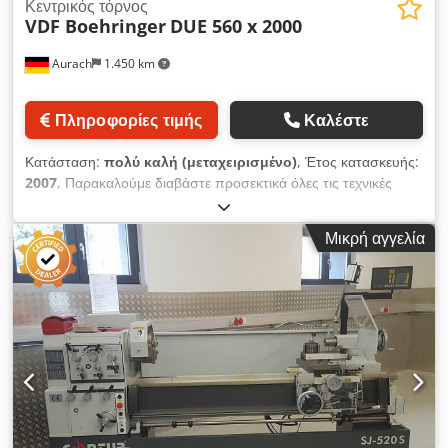
Κεντρικός τόρνος
VDF Boehringer
DUE 560 x 2000
Aurach
1.450 km
Πληροφορίες τιμής
Καλέστε
Κατάσταση:
πολύ καλή (μεταχειρισμένο)
, Έτος κατασκευής:
2007
, Παρακαλούμε διαβάστε προσεκτικά όλες τις τεχνικές
προδιαγραφές. Εάν το μηχάνημα είναι κατάλληλο για εσάς ως
επένδυση, σας παρακαλούμε να μας παρέχετε τα πλήρη
Μικρή αγγελία
στοιχεία επικοινωνίας σας, συμπεριλαμβανομένου του σωστού
αριθμού τηλεφώνου και της διεύθυνσης ηλεκτρονικού
ταχυδρομείου, ώστε να σας υποβάλουμε προσφορά. !!! ΑΥΤΟ
ΤΟ ΜΗΧΑΝΗΜΑ ΕΙΝΑΙ ΠΡΟΣ ΤΗ ΣΤΙΓΜΗ ΥΠΟ
ΕΠΕΞΕΡΓΑΣΙΑ!!! ΟΙ ΕΙΚΟΝΕΣ ΔΕΝ ΑΝΤΙΚΑΤΟΠΤΡΙΖΟΥΝ ΤΟ
ΜΗΧΑΝΗΜΑ ΠΟΥ ΠΡΟΣΦΕΡΕΤΑΙ, ΑΛΛΑ ΕΙΚΟΝΙΖΟΥΝ ΕΝΑ
ΜΗΧΑΝΗΜΑ ΠΟΥ ΕΧΕΙ ΕΠΕΞΕΡΓΑΣΤΕΙ ΠΡΟΣΦΑΤΑ ΚΑΙ ΕΧΕΙ
ΜΙΚΡΟΤΕΡΟ ΜΗΚΟΣ ΚΕΝΤΡΟΥ!!! Σας προσφέρουμε εδώ ένα
εξαιρετικά καλό μηχάνημα ακριβείας. Αυτό το μηχάνημα είναι
ίσως το καλύτερο γερμανικό μηχάνημα τόρνευσης που έχει