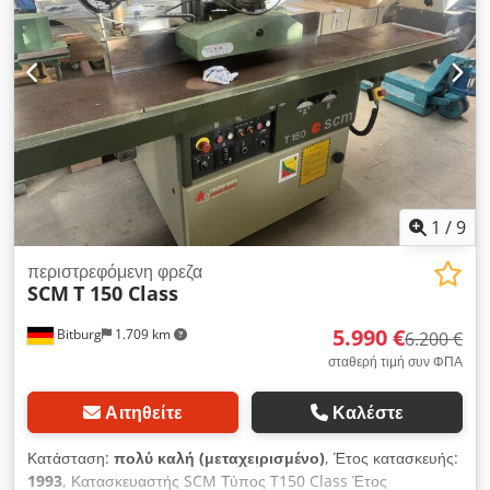
1
/
9
περιστρεφόμενη φρεζα
SCM
T 150 Class
5.990 €
Bitburg
1.709 km
6.200 €
σταθερή τιμή συν ΦΠΑ
Αιτηθείτε
Καλέστε
Κατάσταση:
πολύ καλή (μεταχειρισμένο)
, Έτος κατασκευής:
1993
, Κατασκευαστής SCM Τύπος T150 Class Έτος