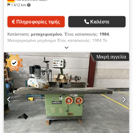
1.612 km
Πληροφορίες τιμής
Καλέστε
Κατάσταση:
μεταχειρισμένο
, Έτος κατασκευής:
1984
,
Μεταχειρισμένο μηχάνημα Έτος κατασκευής: 1984 Το
μηχάνημα θα ανακατασκευαστεί πλήρως Εξοπλισμός και
τεχνικά χαρακτηριστικά: Διαστάσεις τραπεζιού: 1100 x 880 mm
Μικρή αγγελία
Κινητήρας με εναλλαγή πόλων: 5/6 kW Στροφές ατράκτου:
3000/4500/6000/9000 σ.α.λ. Χειροκίνητη ρύθμιση ύψους: με
χειροστρόφαλο Χειροκίνητη ρύθμιση κλίσης: με χειροστρόφαλο
Ρύθμιση ύψους ατράκτου φρεζαρίσματος: 110 mm Ρύθμιση
κλίσης ατράκτου φρεζαρίσματος: -5° έως 45°; έδραση και στις
δύο πλευρές Εναλλασσόμενος διακόπτης για δεξιόστροφη/
αριστερόστροφη λειτουργία Με τροφοδότη 3 κυλίνδρων Οι
εικόνες δείχνουν το μηχάνημα σε μη ανακατασκευασμένη
κατάσταση, η πώληση γίνεται χωρίς τις προεκτάσεις τραπεζιού
Aigner που εμφανίζονται στις φωτογραφίες Διαθεσιμότητα:
κατόπιν συνεννόησης Τοποθεσία αποθήκης: Flörsheim
Dwsdpfxszlbrio Al Ssa