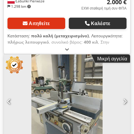
2.000 €
Łabuńki Pierwsze
1.298 km
EXW σταθερή τιμή συν ΦΠΑ
Αιτηθείτε
Καλέστε
Κατάσταση:
πολύ καλή (μεταχειρισμένο)
, Λειτουργικότητα:
πλήρως λειτουργικό
, συνολικό βάρος:
400 κιλ
, Στην
προσφορά περιλαμβάνεται: Φρέζα για συνδέσεις συρταριών
OMEC 750 – αυτόματη, τύπου «ουρά περιστεριού» Το
Μικρή αγγελία
μηχάνημα είναι μεταχειρισμένο, έχει υποβληθεί σε τεχνικό
έλεγχο, είναι πλήρως λειτουργικό και έτοιμο για χρήση. Πριν
από την αγορά, μπορείτε να το θέσετε σε λειτουργία και να το
ελέγξετε διεξοδικά στις εγκαταστάσεις της εταιρείας μας. Το
μεγαλύτερο πλεονέκτημα του μηχανήματος είναι ο αυτόματος
κύκλος φρεζαρίσματος για συνδέσεις συρταριών τύπου «ουρά
περιστεριού» σε όλο το καθορισμένο εύρος εργασίας. Οι
πνευματικοί μηχανισμοί συγκράτησης σταθεροποιούν τα προς
κατεργασία εξαρτήματα, ενώ η δυνατότητα ταυτόχρονης
κατασκευής και των δύο τμημάτων της σύνδεσης βελτιώνει τη
μαζική παραγωγή συρταριών, επίπλων και ξυλουργικών
στοιχείων, διασφαλίζοντας υψηλή ακρίβεια στην επεξεργασία.