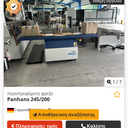
Μικρή αγγελία
σε πολύ καλή κατάσταση. Dwodpfxeza Dx Ao Al Ssa Τεχνικά
χαρακτηριστικά: - 4 ταχύτητες φρεζαρίσματος - ρυθμιζόμενο
ύψος και περιστρεφόμενη - σύστημα πολλαπλών ρυθμίσεων -
περιλαμβάνει σύστημα μεταφοράς - ισχύς κινητήρα 4 kW / 5,4
hp - έτος κατασκευής: 2023 Η μηχανή βρίσκεται στο A-5431
Kuchl και μπορεί να επιθεωρηθεί ανά πάσα στιγμή εντός του
ωραρίου λειτουργίας μας. Επιφύλαξη ενδιάμεσης πώλησης!
Συναφείς όροι: φρέζα, φρεζομηχανή, φρεζάρισμα Αναφορά: R-
L0OE6
1
/
7
περιστρεφόμενη φρεζα
Panhans
245/200
Γερμανία
1.626 km
Αποθήκευση αναζήτησης
Πληροφορίες τιμής
Καλέστε