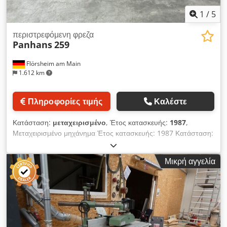
1
/
5
περιστρεφόμενη φρεζα
Panhans
259
Flörsheim am Main
1.612 km
Πληροφορίες τιμής
Καλέστε
Κατάσταση:
μεταχειρισμένο
, Έτος κατασκευής:
1987
,
Μεταχειρισμένο μηχάνημα Έτος κατασκευής: 1987 Κατάσταση:
πλήρως ανακατασκευασμένο Εξοπλισμός και τεχνικά στοιχεία:
Dedszk Nziepfx Al Sjwa - Διαστάσεις τραπεζιού: 1100 x 760
Μικρή αγγελία
mm - Κινητήρας: 4,7/5,7 kW, με δυνατότητα αλλαγής πόλων -
Με δεξιά/αριστερή περιστροφή - Άξονας φρεζαρίσματος MK
5/30 mm - Ρύθμιση ύψους και γωνίας με χειροτροχό -
Στροφές: 3000/4500/6000/9000 σ.α.λ. - Περιοχή περιστροφής
άξονα: -5 έως +45 ° - Οδηγός φρεζαρίσματος με μεταλλικές
σιαγόνες - Τοποθετημένο σε στρογγυλή πλάκα βάσης,