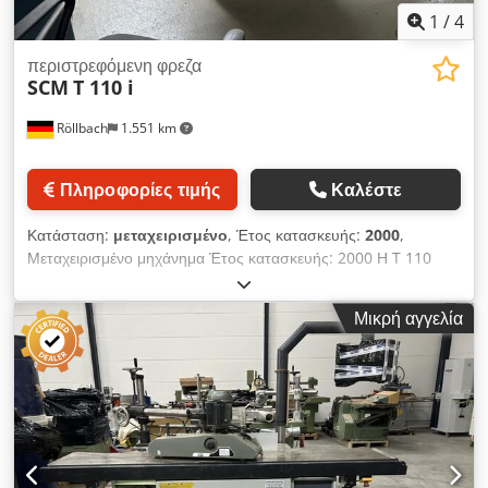
1
/
4
περιστρεφόμενη φρεζα
SCM
T 110 i
Röllbach
1.551 km
Πληροφορίες τιμής
Καλέστε
Κατάσταση:
μεταχειρισμένο
, Έτος κατασκευής:
2000
,
Μεταχειρισμένο μηχάνημα Έτος κατασκευής: 2000 Η T 110
είναι η επιτραπέζια φρέζα της SCM, στην οποία συνδυάζονται
ιδανικά η ποιότητα και η οικονομική τιμή απόκτησης. Η
Μικρή αγγελία
κατασκευή είναι εξαιρετικά στιβαρή. Για εύκολη χρήση, όλα τα
χειριστήρια είναι τοποθετημένα σε προσιτή θέση στο
μπροστινό μέρος του μηχανήματος. Η ακριβής ρύθμιση ύψους
του εργαλείου διασφαλίζεται μέσω μηχανικής ένδειξης. Κλίση
ατράκτου από -5 έως +45 μοίρες. Διαστάσεις τραπεζιού: 1000
x 750 mm Μέγιστο μήκος σφιγκτήρα ατράκτου: 140 mm
Dwodpfxszk N Rdo Al Sea Προεξοχή ατράκτου στο τραπέζι:
20 mm Στροφές ατράκτου: 3000-4500-6000-9000-10000 στρ./