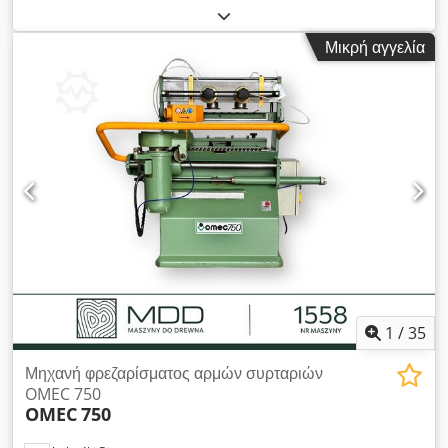
κατασκευής 1993 Ενισχυμένος κινητήρας 5,5 kW Κλίση από
-10° έως +45° Ηλεκτρονικό φρένο Κινητήρας με 2 ταχύτητες/
Μικρή αγγελία
αλλαγή πόλων Ρυθμίσεις στροφών:
3000/4500/6000/7000/10.000/min. Δεξιά-αριστερή
περιστροφή Διαστάσεις τραπεζιού: 2700 x 700 mm Dwsdsyx
Nadspfx Al Ssa Άξονας φρεζαρίσματος: 30 mm Επέκταση
τραπεζιού: 2x 650 mm Εξαγώγιμη υποστήριξη πλαισίου
Αλουμινένες σιαγόνες οδηγού Οδηγός φρεζαρίσματος με
μικρορύθμιση - ηλεκτρική ρύθμιση ύψους - ηλεκτρική ρύθμιση
κλίσης Σύστημα προώθησης: Wegoma VS 44 – 4 ρολά
Σύνδεση αναρρόφησης: 120 x 120 mm Απαιτούμενος χώρος
περίπου 2700 x 1300 x 1600 mm Βάρος περίπου 1000 kg
Τοποθεσία αποθήκης: 54634 Bitburg, ελεύθερη φόρτωση,
χωρίς συσκευασία Παράδοση στην κατάσταση που
επιθεωρήθηκε, λειτουργικά ελεγμένο χωρίς ανακατασκευή,
χωρίς εγγύηση ή ευθύνη
1
/
35
Μηχανή φρεζαρίσματος αρμών συρταριών
OMEC 750
OMEC
750