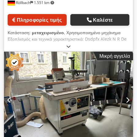
Röllbach
1.551 km
Πληροφορίες τιμής
Καλέστε
Κατάσταση:
μεταχειρισμένο
, Χρησιμοποιημένο μηχάνημα
Εξοπλισμός και τεχνικά χαρακτηριστικά: Dsdpfx Alezk N R De
Sowa - Βαριά κατασκευή από χυτοσίδηρο - Κινητήρας: 5,5 kW
- Διάμετρος ατράκτου: 30 mm - 2900-4400-6000-7800-10000
Μικρή αγγελία
στρ./λεπτό - Ρύθμιση ύψους και κλίσης: ηλεκτροκινητήρια -
Λεπτή ρύθμιση: μέσω χειροτροχού - Με μεταλλικά σιαγόνες
Panhans - Με τροφοδοτικό τριών κυλίνδρων Holz-Her
Διαθεσιμότητα: άμεση Τοποθεσία αποθήκευσης: 63934
Röllbach