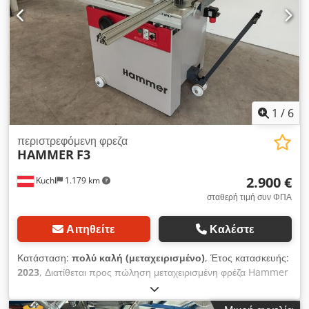
1
/
6
περιστρεφόμενη φρεζα
HAMMER
F3
2.900 €
Kuchl
1.179 km
σταθερή τιμή συν ΦΠΑ
Αιτηθείτε
Καλέστε
Κατάσταση:
πολύ καλή (μεταχειρισμένο)
, Έτος κατασκευής:
2023
, Διατίθεται προς πώληση μεταχειρισμένη φρέζα Hammer
F3 με 4 ταχύτητες φρεζαρίσματος. Η μηχανή έχει ελεγχθεί και
ανακαινιστεί από το εξειδικευμένο προσωπικό μας και βρίσκεται