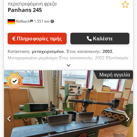
περιστρεφόμενη φρεζα
Panhans
245
Röllbach
1.551 km
Πληροφορίες τιμής
Καλέστε
Κατάσταση:
μεταχειρισμένο
, Έτος κατασκευής:
2002
,
Μεταχειρισμένο μηχάνημα Έτος κατασκευής: 2002 Εξοπλισμός
και τεχνικά χαρακτηριστικά: - Οθόνη χειρισμού στο άνω τμήμα
του πίνακα ελέγχου - Ο πίνακας ελέγχου περιστρέφεται και
Μικρή αγγελία
επεκτείνεται - Περιστρεφόμενος άξονας φρεζαρίσματος -
Περιοχή περιστροφής του άξονα φρεζαρίσματος: +/- 45° -
Διαδρομή του άξονα φρεζαρίσματος: 150 mm - Σύστημα
γρήγορης αλλαγής εργαλείων φρεζαρίσματος HSK80 - Κώνος
φρεζαρίσματος 30 mm - Ηλεκτρομηχανική ασφάλιση άξονα -
Στήριγμα πλαισίου 1340 mm στον πίνακα του μηχανήματος,
επεκτεινόμενο κατά περίπου 700 mm - Επέκταση πίνακα στη
δεξιά πλευρά Dodszk N Sbepfx Al Sswa - Επέκταση πίνακα
στην αριστερή πλευρά - Σύστημα τοποθέτησης 2 αξόνων για
ρύθμιση ύψους και περιστροφής, ψηφιακές ενδείξεις LED -