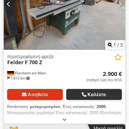
περιστρέφεται κατά 360° - Με επέκταση τραπεζιού και από τις
δύο πλευρές, με ανασυρόμενη βάση πλαισίου - Με τροφοδότη
με 4 κυλίνδρους Βάρος περίπου 900 kg Οι φωτογραφίες
δείχνουν το μηχάνημα σε μη ανακατασκευασμένη κατάσταση
Διαθεσιμότητα: περίπου 4 εβδομάδες μετά την ανάθεση
παραγγελίας Τοποθεσία αποθήκευσης: Flörsheim
1
/
3
περιστρεφόμενη φρεζα
Felder
F 700 Z
2.900 €
Flörsheim am Main
1.612 km
σταθερή τιμή συν ΦΠΑ
Αιτηθείτε
Καλέστε
Κατάσταση:
μεταχειρισμένο
, Έτος κατασκευής:
2000
,
Μεταχειρισμένο μηχάνημα Έτος κατασκευής: 2000 Εξοπλισμός
και τεχνικά δεδομένα: - Μονάδα φρεζαρίσματος, ύψος ατράκτου
ρυθμιζόμενο με χειροτροχό 0 - 125 mm - Περιστροφή ατράκτου
Μικρή αγγελία