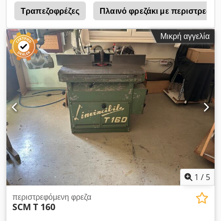
ενσωματωμένο τροχήλατο τραπέζι στη αριστερή πλευρά
Τραπεζοφρέζες
Πλαινό φρεζάκι με περιστρεφό
Προσοχή! Η επέκταση τραπεζιού τοποθετήθηκε εκ των
υστέρων! Για τη χρήση του τροχήλατου τραπεζιού πρέπει να
Μικρή αγγελία
αφαιρεθεί! - Με συσκευή προώθησης 4 ρολών, έτος 2007 -
Διαστάσεις: 240x65x120 εκ. - Βάρος περίπου 900 kg
Διαθεσιμότητα: άμεσα Dwodpfx Aezk N R Rsl Soa Τοποθεσία:
63934 Röllbach
1
/
5
περιστρεφόμενη φρεζα
SCM
T 160