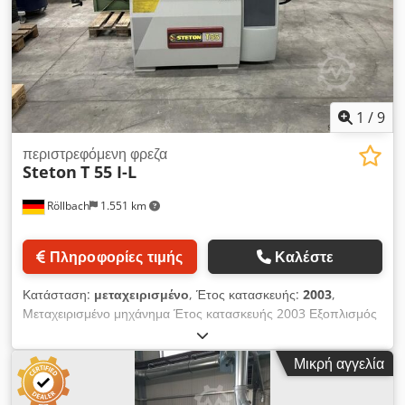
λεπτό Μέγ. διάμετρος εργαλείου που υποχωρεί κάτω από το
τραπέζι: 320 x 40 mm Μέγιστο εργαλείο προφίλ: 250 mm
Κινητήρας: 4 kW Στόμιο αναρρόφησης: 120 mm Με τροφοδότη
3 κυλίνδρων. Βάρος: 520 kg Διαθεσιμότητα: άμεσα διαθέσιμο
Τοποθεσία αποθήκης: Röllbach
1
/
9
περιστρεφόμενη φρεζα
Steton
T 55 I-L
Röllbach
1.551 km
Πληροφορίες τιμής
Καλέστε
Κατάσταση:
μεταχειρισμένο
, Έτος κατασκευής:
2003
,
Μεταχειρισμένο μηχάνημα Έτος κατασκευής 2003 Εξοπλισμός
και τεχνικά χαρακτηριστικά: Αυτόματη ρύθμιση ύψους και
κλίσης της ατράκτου με δεκαδικά βήματα Μηχανική ένδειξη
Μικρή αγγελία
ύψους ατράκτου και ηλεκτρική ένδειξη ρύθμισης κλίσης
Κάλυμμα με αλουμινένιους οδηγούς Ρυθμιζόμενο άνοιγμα της