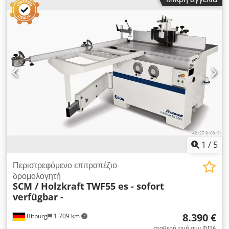
φρέζας έως 45° μέσω χειροτροχού - Ένδειξη μοίρας
περιστροφής με ψηφιακό ρολόι - Τραπέζι για καβίλια και
αυλάκωση Z - Ανοδιωμένο, μήκος τραπεζιού 1000 mm
Dwedpfjzk Nx Uex Al Soa - Παράλληλος οδηγός φρέζας 240 -
Οδηγοί παράλληλου 450 ALU ανοδιωμένοι - Με μηχανισμός
προώθησης 3 κυλίνδρων Διαθεσιμότητα: άμεσα διαθέσιμο
Τοποθεσία: 63934 Flörsheim
1
/
5
Περιστρεφόμενο επιτραπέζιο
δρομολογητή
SCM / Holzkraft
TWF55 es - sofort
verfügbar -
8.390 €
Bitburg
1.709 km
σταθερή τιμή συν ΦΠΑ