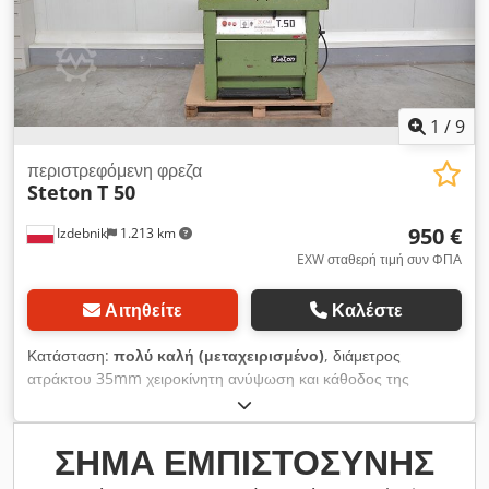
1
/
9
περιστρεφόμενη φρεζα
Steton
T 50
950 €
Izdebnik
1.213 km
EXW σταθερή τιμή συν ΦΠΑ
Αιτηθείτε
Καλέστε
Κατάσταση:
πολύ καλή (μεταχειρισμένο)
, διάμετρος
ατράκτου 35mm χειροκίνητη ανύψωση και κάθοδος της
ατράκτου ρυθμιζόμενη ταχύτητα ατράκτου:
2900/4750/7750/12300 σ.α.λ. Dwsdpfxszipbgs Al Soa
εκκίνηση αστέρα-τριγώνου
ΣΉΜΑ ΕΜΠΙΣΤΟΣΎΝΗΣ