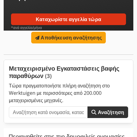
Askr - Σύστημα επίβλεψης με διεπαφή δεδομένων και
αναγνώστη datamic "Η γραμμή είναι συσκευασμένη για
μεταφορά. Είχε προηγουμένως εγκατασταθεί, αλλά δεν τέθηκε
Καταχωρίστε αγγελία τώρα
ποτέ σε λειτουργία."
*ανά αγγελία/μήνα
Αποθήκευση αναζήτησης
Μεταχειρισμένο Εγκαταστάσεις βαφής
παραθύρων
(3)
Τώρα πραγματοποιήστε πλήρη αναζήτηση στο
Werktuigen με περισσότερες από 200.000
μεταχειρισμένες μηχανές.
Αναζήτηση
Περιηγηθείτε στις πιο δημοφιλείς ονομασίες