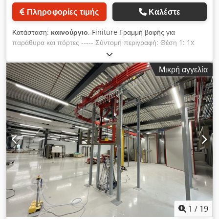
σύστημα ελέγχου Reiter με αναγνώριση τεμαχίων και παροχή
Πληροφορίες τιμής
Καλέστε
υψηλής τάσης. Θέση 7: Τεκμηρίωση (διατίθεται επιπλέον):
Επιβεβαίωση παραγγελίας Range + Heine, διάγραμμα
Κατάσταση:
καινούργιο
, Finiture Γραμμή βαφής για
διάταξης, επιβεβαίωση παραγγελίας Reiter και τεχνικές
παράθυρα και πόρτες ----- Σύντομη περιγραφή: Θέση 1: 1x
περιγραφές. ----- Τεχνικά βασικά δεδομένα: Τεμάχια: Ξύλινα
Διπλή κρεμαστή μεταφορική ράγα Θέση 2: 1x Ομάδα
παράθυρα, κουφώματα παραθύρων, πόρτες Μήκος τεμαχίου:
περιστροφής για δοκούς με έναν συμπλέκτη Dsdpfx Aoy D A
έως περίπου 5.000 mm Ύψος τεμαχίου: έως περίπου 2.800
Μικρή αγγελία
Hhsm Askr Θέση 3: 1x "Superjet" στάθμης ψεκασμού Θέση 4:
mm Χωρητικότητα: περίπου 60 μονάδες παραθύρων ανά
1x Υψηλής πίεσης υγραντήρας Θέση 5: 1x Σύστημα
βάρδια Συστήματα βαφής: συστήματα με βάση το νερό /
διαχωρισμού λυμάτων Προαιρετικά: Κανάλι διαβροχής ή
χαμηλής περιεκτικότητας σε πτητικές οργανικές ενώσεις (VOC)
δεξαμενή εμβάπτισης (5-6 δεξαμενές) Αναλυτική τεχνική
Σύστημα ελέγχου: Siemens S7-300 Ηλεκτροστατική: 100 kV / 1
περιγραφή και διάταξη, δείτε το συνημμένο PDF! ----- Τιμή της
mA ----- Τιμή του παραπάνω μηχανήματος κατόπιν αιτήματος!
προαναφερθείσας γραμμής βαφής κατόπιν αιτήματος! -----
----- Τιμή από την τοποθεσία του μηχανήματος. Η
(Τεχνικές προδιαγραφές σύμφωνα με τον κατασκευαστή –
αποσυναρμολόγηση, η αφαίρεση, η συσκευασία, η φόρτωση
χωρίς εγγύηση!) Όλες οι τιμές είναι καθαρά, πλέον νόμιμου
καθώς και η πλήρης μεταφορά πραγματοποιούνται εξ
ΦΠΑ.
ολοκλήρου από τον πελάτη και δεν αποτελούν μέρος της
πώλησης ή υπηρεσία του πωλητή. Περισσότερα τεχνικά
δεδομένα και πληροφορίες στο συνημμένο αρχείο PDF! -----
(τεχνικές προδιαγραφές σύμφωνα με τον κατασκευαστή –
χωρίς εγγύηση!) Όλες οι αναφερόμενες τιμές είναι καθαρές
1
/
19
τιμές, συν τον νόμιμο ΦΠΑ.