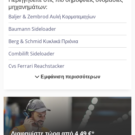
μηχανημάτων:
Baljer & Zembrod Αυλή Κορμοτεμαχίων
Baumann Sideloader
Berg & Schmid Κυκλικά Πριόνια
Combilift Sideloader
Cvs Ferrari Reachstacker
Εμφάνιση περισσότερων
Heidenreich & Harbeck Μηχανήματα Διάτρησης Βαθιάς Οπής
Hp Εκτυπωτής
Hubtex Sideloader
Hyster Reachstacker
Jungheinrich Picker
Διαφημίστε τώρα από 4,49 €
*