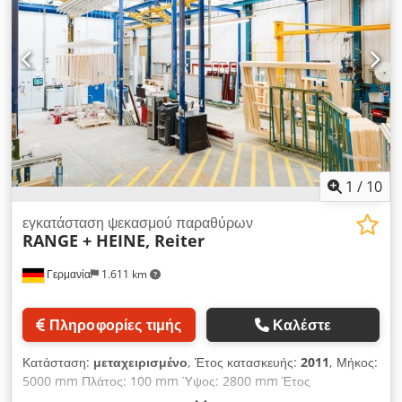
1
/
10
εγκατάσταση ψεκασμού παραθύρων
RANGE + HEINE, Reiter
Γερμανία
1.611 km
Πληροφορίες τιμής
Καλέστε
Κατάσταση:
μεταχειρισμένο
, Έτος κατασκευής:
2011
, Μήκος:
5000 mm Πλάτος: 100 mm Ύψος: 2800 mm Έτος
κατασκευής: 2011 Range + Heine Foerdertechnik με