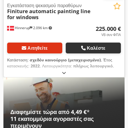
Εγκατάσταση ψεκασμού παραθύρων
Finiture
automatic painting line
for windows
225.000 €
Hinnerup
2.096 km
VB συν ΦΠΑ
Αιτηθείτε
Καλέστε
Κατάσταση:
σχεδόν καινούργιο (μεταχειρισμένο)
, Έτος
κατασκευής:
2022
, Λειτουργικότητα:
πλήρως λειτουργικό
,
Ολοκληρωμένη γραμμή που αποτελείται από: - Διπλής ράγας
υπερκρεμαστό μεταφορέα με δύο σημεία στήριξης μπάρας,
μονάδα ανύψωσης και περιστροφής - Καμπίνα βαφής ρομπότ
με πλήρη ανακύκλωση, με αυτόματο σύστημα αντικατάστασης
προ-φίλτρων - Υγραντήρας υψηλής πίεσης για καμπίνα βαφής
και θάλαμο flash-off - Ρομποτικό σύστημα βαφής παραθύρων
με μονάδα καθαρισμού μπεκ με μανδύα, αυτόματη αλλαγή
Διαφημίστε τώρα από 4,49 €
*
χρώματος (3 ανεξάρτητες), ηλεκτροστατικό σύστημα
11 εκατομμύρια αγοραστές
σας
ασφαλείας, μετρητή ροής χρώματος - Σήραγγα ξήρανσης με
περιμένουν
σύστημα LDP και αξονικούς ανεμιστήρες Dedjxw Ux Hjpfx Am