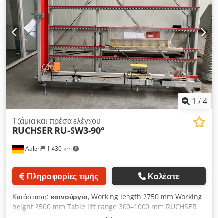
1
/
4
Τζάμια και πρέσα ελέγχου
RUCHSER
RU-SW3-90°
Aalen
1.430 km
Πληροφορίες τιμής
Καλέστε
Κατάσταση:
καινούργιο
, Working length 2750 mm Working
height 2500 mm Table lift range 300–1000 mm RUCHSER
Glazing and Sealing Table RU-SW3-90° ----- Vertical work