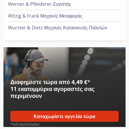
Werner & Pfleiderer Ζυγιστής
Witzig & Frank Μηχανές Μεταφοράς
Wurster & Dietz Μηχανές Κατασκευής Παλετών
Διαφημίστε τώρα από 4,49 €
*
11 εκατομμύρια αγοραστές
σας
περιμένουν
Καταχωρίστε αγγελία τώρα
*ανά αγγελία/μήνα