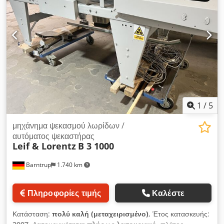
1
/
5
μηχάνημα ψεκασμού λωρίδων /
αυτόματος ψεκαστήρας
Leif & Lorentz
B 3 1000
Barntrup
1.740 km
Πληροφορίες τιμής
Καλέστε
Κατάσταση:
πολύ καλή (μεταχειρισμένο)
, Έτος κατασκευής: