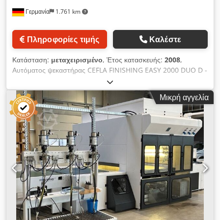
των εργαζομένων σας. Κατόπιν αιτήματος, παρέχουμε επίσης
Γερμανία
1.761 km
τακτική συντήρηση και επισκευή του μηχανήματος. Για
περισσότερες πληροφορίες, επικοινωνήστε μαζί μας!
Πληροφορίες τιμής
Καλέστε
Κατάσταση:
μεταχειρισμένο
, Έτος κατασκευής:
2008
,
Αυτόματος ψεκαστήρας CEFLA FINISHING EASY 2000 DUO D -
Κατασκευαστής: Cefla - Τύπος: EASY-DUO - Έτος κατασκευής:
2008 - Πλάτος εργασίας: 1300 mm - Πλευρά χειρισμού:
Μικρή αγγελία
αριστερά - Τιμή για ανακατασκευασμένο μηχάνημα - Τρέχουσα
κατάσταση: μη ανακατασκευασμένο μηχάνημα - Μηχανισμός
κίνησης πιστολιών σε έκδοση Duo - Ξηρή αναρρόφηση -
Απόδοση απαγωγής αέρα: 12.000 m³/h - Σύστημα μεταφοράς
με ταινία - Ρύθμιση ταχύτητας προώθησης συνεχής: 2 - 8
m/min - Καθαρισμός ταινίας με σύστημα κυλίνδρων - Με
σύστημα ανάκτησης χρώματος - Εγκατεστημένοι κύκλοι
χρώματος: 2 τεμ. - Αριθμός εγκατεστημένων ψεκαστήρων: 4
τεμ. Dcedpfx Agjzf N N Nskjk - Τύπος ψεκαστήρων: Kremlin
AVX - Σύστημα ψεκασμού Airmix - Ρυθμιζόμενο ύψος
ψεκαστήρων - Αριθμός αντλιών χρώματος: 1 τεμ. -
Κατασκευαστής αντλίας: Kremlin 16-120 - Φίλτρο αέρα