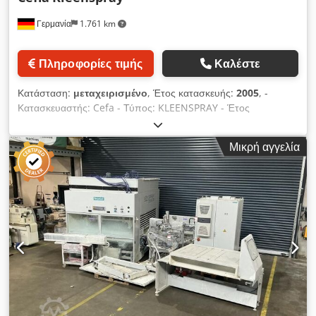
Ρυθμιζόμενη ταχύτητα μεταφοράς, συνεχώς ~ 2,5 - 5 m/λεπτό
Γερμανία
1.761 km
- Φωτεινή κουρτίνα, ανίχνευση τεμαχίων, τύπος: LS 25 -
Έλεγχος μέσω οθόνης αφής - Σύστημα μεταφοράς με ταινία
χαρτιού - Ιμάντας και σύστημα καθαρισμού, τύπος: R1
Πληροφορίες τιμής
Καλέστε
Dcodpfx Agjztf Nhskek - Εγκατεστημένοι κύκλοι χρωμάτων: 2
τεμ. - Αριθμός εγκατεστημένων συσκευών ψεκασμού: 4 τεμ. -
Κατάσταση:
μεταχειρισμένο
, Έτος κατασκευής:
2005
, -
Σύστημα γρήγορης αλλαγής για συσκευές ψεκασμού -
Κατασκευαστής: Cefa - Τύπος: KLEENSPRAY - Έτος
Συσκευές ψεκασμού, τύπος: Kremlin Airmix AVX - Σύστημα
κατασκευής: 2005 - Πλάτος εργασίας: 1.200 mm - Ύψος
ψεκασμού Airmix - Αριθμός αντλιών χρωμάτων: 1 τεμ. -
εργασίας: 900 mm + - 20 mm - Πλευρά χειρισμού: Δεξιά - Τιμή
Κατασκευαστής αντλίας: Wagner Cobra 40/25 - Μήκος:
Μικρή αγγελία
για ανακατασκευασμένο μηχάνημα - Κίνηση πιστολιών: Διπλή
3.630mm - Πλάτος: 3.450 + 990mm - Συνολική κατανάλωση:
έκδοση (Duo) - Ρυθμιζόμενα σε ύψος συστήματα ψεκασμού -
16 KW - Τοποθεσία, δεν βρίσκεται στην αποθήκη -
Σύστημα αναρρόφησης ξηρού αέρα - Διάμετρος ακροφυσίου
Διακυμάνσεις τάσης: μέγιστο +/- 5% Θέση 3 Μεταφορέας με
αναρρόφησης: 490 x 350 mm Dcjdpfx Aoxnbhvsgkok -
ολίσθρες: - Κατασκευαστής: Venjakob - Τύπος: Μεταφορέας
Απόδοση εξαερισμού: ~ 6.500 m³/h - Σύστημα μεταφοράς
με ολίσθρες - Έτος κατασκευής: 2014 - Ταχύτητα μεταφοράς:
ταινίας χαρτιού - Ρυθμιζόμενη ταχύτητα προώθησης, χωρίς
περίπου 2,5 - 5 m/λεπτό - Μέγιστο φορτίο: 15 kg/m - Μήκος:
στάδια: 1,5 - 7 m/min - Έλεγχος PLC με οθόνη αφής - Αριθμός
2.000mm - Απόσταση μεταξύ ολισθρών: 150m - Έλεγχος
εγκατεστημένων συστημάτων ψεκασμού: 4 τεμ. - Αριθμός
μέσω μετατροπέα συχνότητας (FU) *Οι εικόνες είναι απλώς
αντλιών βαφής: 1 τεμ. - Κατάλληλο για βαφές με διαλύτες -
παραδείγματα, δεν είναι αυθεντικά.*
Κατάλληλο για βαφές με βάση το νερό - Μήκος: 4.300 mm -
Πλάτος: 3.360 mm + 1850 mm - Ύψος: 2.700 mm - Συνολική
κατανάλωση: ~ 7,1 kW / 28,6 A - Τάση, συχνότητα: 400 / 50 -