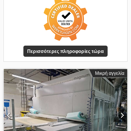
Venjakob spray booth – equipped with 8 spray guns.
8,9,10,11,12 – Drying tunnel with mechanical top air supply
via nozzles, temperature and airflow control possible in 3
zones. 13,14 – UV lamp with conveyor – two lamps set at an
angle to the workpieces, also curing the edges. 15 – 4-shaft
brushing machine, height and speed individually
adjustable for each shaft. 16 – Intermediate sanding
outfeed table 17 – Light dust cleaning unit (air blower) for
Περισσότερες πληροφορίες τώρα
surface dust removal Dodpfjy Sn Srjx Agkjck 18 – Venjakob
spray booth – features a single circuit, with the option to
switch to a second by exchanging the entire spray gun rack
(spare rack included) and switching the pump (two pumps
Μικρή αγγελία
included in the set). 19 – Roller conveyor, feeding prepared
batches to the dryer via photocells 20 – 14-shelf drying
chamber 22 – Outfeed table with two speed settings
depending on the discharge speed from the painting line.