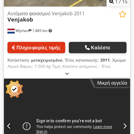
1
/
15
Αυτόματα ψεκασμού Venjakob 2011
Venjakob
Wijchen
1.885 km
Πληροφορίες τιμής
Καλέστε
Κατάσταση:
μεταχειρισμένο
, Έτος κατασκευής:
2011
, Χρώμα:
Λευκό Βάρος: 7.500 kg Τιμή: Κατόπιν αιτήματος - Έτος
κατασκευής: 2011 - Διαθέσιμη τεκμηρίωση: Ναι - Διαθέσιμο
πιστοποιητικό CE: Όχι - Μέγιστο πλάτος εργασίας [mm]: 1300
Μικρή αγγελία
- Αριθμός θαλάμων βαφής [τεμ.]: 1 - Τύπος αντλίας: Wagner -
Επιλογές: Πιστόλι βαφής - Αριθμός πιστολιών βαφής [τεμ.]: 4 -
Βάρος μεταφοράς [kg]: 7500 kg - Πακέτα μεταφοράς [τεμ.]: 7
Dsdpezmvawefx Agkeck Οικονομικές πληροφορίες ΦΠΑ: Η
αναγραφόμενη τιμή είναι χωρίς ΦΠΑ. ΦΠΑ/Καθεστώς
διαφοράς: Ο ΦΠΑ αφαιρείται για τις επιχειρήσεις. Παράδοση και
ανταλλαγή είναι δυνατές ανά πάσα στιγμή για οτιδήποτε αφορά
τον βιομηχανικό τομέα. Yorick Diebels