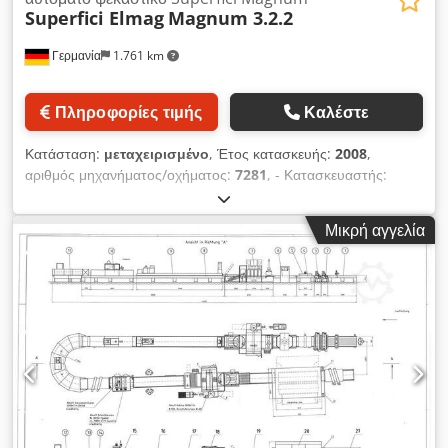
Superfici Elmag
Magnum 3.2.2
Γερμανία
1.761 km
Πληροφορίες τιμής
Καλέστε
Κατάσταση:
μεταχειρισμένο
, Έτος κατασκευής:
2008
,
αριθμός μηχανήματος/οχήματος:
7281
, - Κατασκευαστής:
Elmag Superfici - Τύπος: Magnum 3.2.2 - Έτος κατασκευής:
2008 (2010) - Πλάτος εργασίας: 1.350 mm - Ύψος εργασίας:
Μικρή αγγελία
900 mm ± 20 mm - Πλευρά χειρισμού: δεξιά - Τρέχουσα
κατάσταση: μηχανή ασηπάντητη Dcedpezf N Dtjfx Agksk -
Κίνηση πιστολιών σε έκδοση δύο μονάδων - Βραχίονες
πιστολιών ελέγχονται ξεχωριστά - Ξηρή αναρρόφηση -
Απόδοση αναρρόφησης: 13.500 m³/h - Σύστημα μεταφοράς
με ιμάντα - Ταχύτητα προώθησης ρυθμιζόμενη άπειρα μέχρι 18
m/min - 2 καρότσια καθαρισμού ιμάντα - Καθαρισμός ιμάντα
με σύστημα κυλινδρικής καθαριότητας - Καθαρισμός ιμάντα
πίσω από τη μηχανή, στην κατεύθυνση λειτουργίας - Με
ανάκτηση βερνικιού - Έλεγχος πιστολιών - PLC έλεγχος με
οθόνη αφής - Εγκατεστημένα κυκλώματα χρώματος: 2 τεμ. -