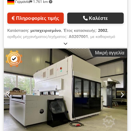
Γερμανία
1.761 km
Πληροφορίες τιμής
Καλέστε
Κατάσταση:
μεταχειρισμένο
, Έτος κατασκευής:
2002
,
αριθμός μηχανήματος/οχήματος:
A0207001
, με καθαρισμό
ταινίας στην έξοδο της μηχανής κάτω από αναδιπλούμενο
τραπέζι με μεταφορική ταινία. Το 2021 ανανεώθηκαν: - η PLC-
Μικρή αγγελία
κονσόλα ελέγχου, - το χειριστήριο αφής (touch screen), και - ο
μετατροπέας συχνότητας για τον κινητήρα ψεκαστικών
πιστολιών. - Κατασκευαστής: Venjakob - Τύπος: HGS-Duo/C -
Ανακατασκευή: 2026 (έτος κατασκευής 2002) - Πλάτος
εργασίας: 1.300 mm - Πλευρά χειρισμού: δεξιά - Τιμή για
ανακατασκευασμένη μηχανή - Τρέχουσα κατάσταση: στη φάση
ανακατασκευής - Κινητήρας ψεκαστικών πιστολιών σε Duo
διάταξη - Ξηρή αναρρόφηση - Ισχύς απαγωγής: 10.000 m³/h -
Διάμετρος στομίου αναρρόφησης: 500 mm - Σύστημα
μεταφορικής ταινίας - Ταχύτητα προώθησης περίπου 5 ως 14
m/min - Με σύστημα καθαρισμού ταινίας - Με σύστημα
ανάκτησης βερνικιού μέσω V-Band - Έλεγχος πιστολιών με
οθόνη αφής Dcedjx Ihvvopfx Agkek - 1 εγκατεστημένος