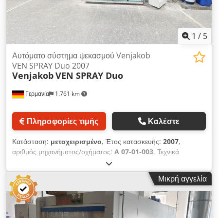
Έχετε ειδικές απαιτήσεις και αμφιβάλετε αν μπορούμε να τις
υλοποιήσουμε; Είμαι στη διάθεσή σας προσωπικά! Με
εκτίμηση, Μάρτιν Μπρουhn Ιδιοκτήτης της Bruhn
1
/
5
Lackieranlagen // Αποκλειστικός εξουσιοδοτημένος διανομέας
της ceetec A/S – Middelfart – Δανία.
Αυτόματο σύστημα ψεκασμού Venjakob
VEN SPRAY Duo 2007
Venjakob
VEN SPRAY Duo
Γερμανία
1.761 km
Πληροφορίες τιμής
Καλέστε
Κατάσταση:
μεταχειρισμένο
, Έτος κατασκευής:
2007
,
αριθμός μηχανήματος/οχήματος:
A 07-01-003
, Τεχνικά
στοιχεία: - Κατασκευαστής: Venjakob - Τύπος: VEN SPRAY
Comfort - Ανακατασκευή 2026 (Έτος κατασκευής 2007) -
Μικρή αγγελία
Πλάτος εργασίας: 1.300 mm - Πλευρά χειρισμού: δεξιά - Τιμή
για ανακαινισμένο μηχάνημα - Υφιστάμενη κατάσταση, μη
ανακαινισμένο Djdpszia Nujfx Agkock - Κινητήρας πιστολιών
σε έκδοση Duo - Ξηρή απορρόφηση - Απορροφητική ισχύς: