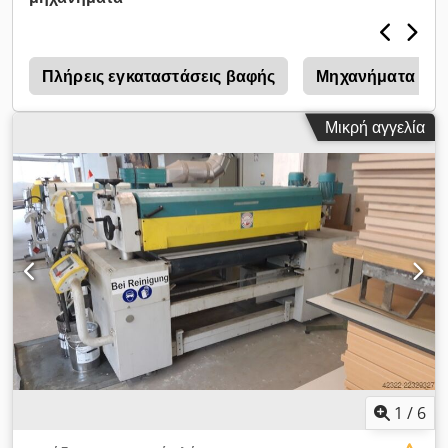
τριφασικός
, ύψος διέλευσης:
210 χιλ.
, συνολικό ύψος:
2.350
χιλ.
, συνολικό μήκος:
2.450 χιλ.
, συνολικό πλάτος:
3.500 χιλ.
,
ύψος εργασίας:
950 χιλ.
, Ceetec DuoFlex Spray – Η μηχανή
βαφής για επιπλοποιούς, κατασκευαστές επίπλων,
ς
Πλήρεις εγκαταστάσεις βαφής
Μηχανήματα ανά
προμηθευτές CLT και BSH, και πολλούς ακόμη. Όπου
χρειάζεται μια στιβαρή, απλή και ταυτόχρονα άριστα
Μικρή αγγελία
εξοπλισμένη μηχανή, ο αυτοματοποιημένος ψεκαστήρας
επιφανειών DuoFlex Spray έρχεται στο προσκήνιο. Η βαφή
μπορεί να είναι τόσο εύκολη, όταν δεν έχεις μόνο μια ανθεκτική
και μακρόβια μηχανή βαφής (κατασκευασμένη στη Δανία, με
ηλεκτρονικά συστήματα Γερμανικής προέλευσης - Beckhoff
κ.ά.), αλλά κυρίως μια μηχανή στην οποία ο χειριστής βρίσκεται
στο επίκεντρο: Όλα είναι διαισθητικά και εύκολα στη χρήση,
ενώ παράλληλα προσφέρονται λειτουργίες που δύσκολα
βρίσκει κανείς ή συναντά μόνο σε πολύ ακριβότερες μηχανές.
Μερικά βασικά τεχνικά χαρακτηριστικά του DuoFlex Spray
αυτοματοποιημένου ψεκαστήρα επιφανειών: Dcodpfx Ajffc
Tysgkek 1. Αλλαγή χρώματος σε 3-5 λεπτά 2. Ελάχιστη
ποσότητα συστήματος: μόνο 2,5 - 3L χρώμα/βερνίκι 3.
Κατάλληλο για διαλυτικό ή υδατικές βάσεις 4. Δύο εντελώς
1
/
6
διαχωρισμένα κυκλώματα: Για υδατικής/διαλύτης ή διαφανές/