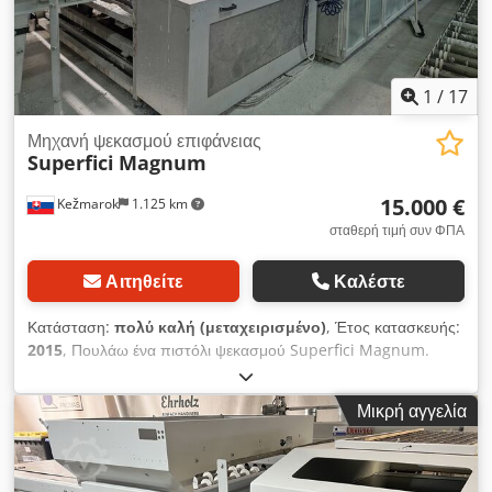
1
/
17
Μηχανή ψεκασμού επιφάνειας
Superfici
Magnum
15.000 €
Kežmarok
1.125 km
σταθερή τιμή συν ΦΠΑ
Αιτηθείτε
Καλέστε
Κατάσταση:
πολύ καλή (μεταχειρισμένο)
, Έτος κατασκευής:
2015
, Πουλάω ένα πιστόλι ψεκασμού Superfici Magnum.
Διαμόρφωση: 2 πιστόλια 2 κεφαλών x 2 (4 πιστόλια μαζί)
Κατασκευαστής: SCM Superfici Μοντέλο: Magnum. Έτος
Μικρή αγγελία
κατασκευής: 2015 Dcodpfjwg Tunex Agkok Πλάτος εργασίας:
1350 χιλιοστά Διαθέσιμο άμεσα. Πλήρως λειτουργικό.