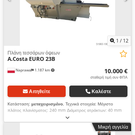
Πλάτος: 1290 mm Ύψος: 1500 mm
1
/
12
Πλάνη τεσσάρων όψεων
A.Costa
EURO 23B
10.000 €
Naprawa
1.187 km
σταθερή τιμή συν ΦΠΑ
Αιτηθείτε
Καλέστε
Κατάσταση:
μεταχειρισμένο
, Τεχνικά στοιχεία: Μέγιστο
πλάτος πλανίσματος: 240 mm Διάμετρος ατράκτων: 40 mm
Αριθμός ατράκτων: 5 Σειρά ατράκτων: κάτω δεξιά αριστερά
πάνω κάτω Κάθε άτρακτος με ξεχωριστό κινητήρα Αριθμός
Μικρή αγγελία
επάνω ταινιών έλξης από ατσάλι: 4 Αριθμός επάνω ταινιών