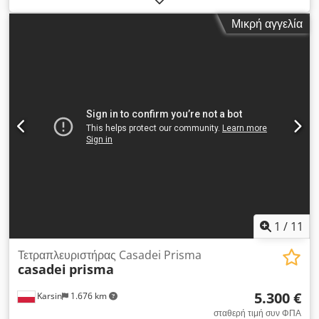
ταχύτητας για λείανση Ιδανικό για κατασκευαστές σκαλιών,
Μικρή αγγελία
πλαισίων, διαφόρων καλουπιών, ... 380 V Βάρος +/- 3.000 kg
Πίνακας ελέγχου Έγγραφα μηχανήματος Dodjynf Izopfx Ai
Ujkr
1
/
11
Τετραπλευριστήρας Casadei Prisma
casadei
prisma
5.300 €
Karsin
1.676 km
σταθερή τιμή συν ΦΠΑ