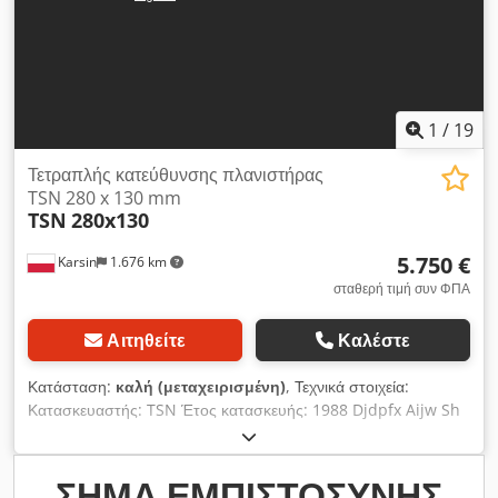
1
/
19
Τετραπλής κατεύθυνσης πλανιστήρας
TSN 280 x 130 mm
TSN
280x130
5.750 €
Karsin
1.676 km
σταθερή τιμή συν ΦΠΑ
Αιτηθείτε
Καλέστε
Κατάσταση:
καλή (μεταχειρισμένη)
, Τεχνικά στοιχεία:
Κατασκευαστής: TSN Έτος κατασκευής: 1988 Djdpfx Aijw Sh
Dts Uskr Σειριακός αριθμός: 2680 Μέγιστο πλάτος
πλανίσματος: 280 mm Μέγιστο ύψος πλανίσματος: 130 mm
Διάμετρος ατράκτων: 40 mm Διάμετρος εργαλείων: ελάχιστο
ΣΉΜΑ ΕΜΠΙΣΤΟΣΎΝΗΣ