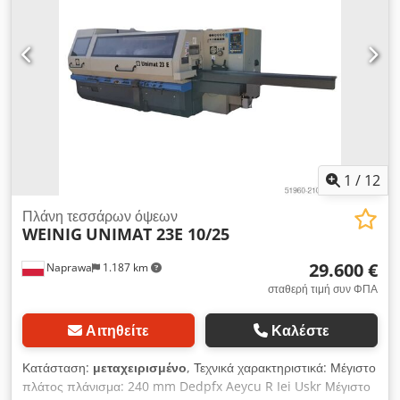
λείο ρολό στο επάνω μέρος Πίεση: 6 atm. Dkjdpfx Aiev Tyg Es
Uer Ηλεκτρική ανύψωση του αμαξώματος Τροφοδοσία: 400V
Συνολική ισχύς: 35 kW Συνολικές διαστάσεις: Μήκος: 4860mm
Πλάτος: 1640mm Ύψος: 1670mm
1
/
12
Πλάνη τεσσάρων όψεων
WEINIG
UNIMAT 23E 10/25
29.600 €
Naprawa
1.187 km
σταθερή τιμή συν ΦΠΑ
Αιτηθείτε
Καλέστε
Κατάσταση:
μεταχειρισμένο
, Τεχνικά χαρακτηριστικά: Μέγιστο
πλάτος πλάνισμα: 240 mm Dedpfx Aeycu R Iei Uskr Μέγιστο