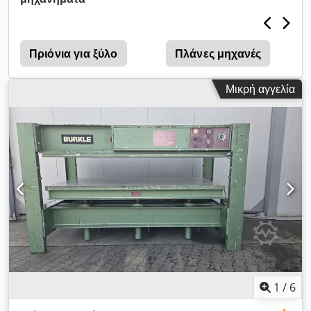
των μηχανουργείων και των μεσαίων έως μεγάλων
βιομηχανικών μονάδων. Το SIP610 είναι ένα αυτόματο
μηχάνημα λείανσης με βούρτσα, σχεδιασμένο με τεχνολογία
αιχμής για την εκτέλεση διαδικασιών φινιρίσματος επίπεδων και
Πριόνια για ξύλο
Πλάνες μηχανές
προφίλ επιφανειών με μέγιστη ακρίβεια. Ο εξοπλισμός είναι
ιδανικός για στρογγυλοποίηση αιχμηρών άκρων, καθαρισμό
Μικρή αγγελία
της επιφάνειας από λεπτή σκόνη, καθώς και προετοιμασία για
βαφή ή βερνίκωμα. Είτε χρησιμοποιείται σε ένα μεσαίου
μεγέθους εργαστήριο είτε σε μια βιομηχανική γραμμή, το
SIP610 προσφέρει σταθερή απόδοση και ομοιόμορφη ποιότητα
φινιρίσματος με ελάχιστη χειροκίνητη παρέμβαση. Οι υψηλής
ποιότητας βούρτσες εφαρμόζουν ελεγχόμενη και
προσαρμόσιμη πίεση, η οποία επιτρέπει την αποτελεσματική
αφαίρεση των ατελειών χωρίς να καταστρέφεται το υλικό
Εξοπλισμένο με σύστημα ελέγχου PLC και οθόνη αφής στα
ρουμανικά, το SIP610 είναι εύχρηστο, ακόμη και για λιγότερο
έμπειρους χειριστές. Τα προκαθορισμένα προγράμματα
επιτρέπουν την γρήγορη προσαρμογή σε διαφορετικούς
τύπους υλικών Χάρη στους κωδικοποιητές μάρκας SICK και
στο ηλεκτρικό σύστημα ρύθμισης των ομάδων εργασίας,
1
/
6
μπορεί να επιτευχθεί εξαιρετικά ακριβής τοποθέτηση, με