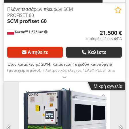
Πλάνη τεσσάρων πλευρών SCM
PROFISET 60
SCM
profiset 60
21.500 €
Karsin
1.676 km
σταθερή τιμή συν ΦΠΑ
Αιτηθείτε
Καλέστε
Έτος κατασκευής:
2014
, κατάσταση:
σχεδόν καινούργιο
(μεταχειρισμένο)
, Ηλεκτρονικός έλεγχος "EASY PLUS" από
τον πίνακα ελέγχου 2 άξονες: - Αυτόματος έλεγχος της
αριστερής κάθετης ατράκτου και της οριζόντιας θέσης της άνω
Μικρή αγγελία
ατράκτου. - Επιλογή ταχύτητας τροφοδοσίας. - Έγχρωμη
οθόνη LCD 7" Ελάχιστο πλάτος εργασίας (τελικό μέγεθος) 25
mm Μέγιστο πλάτος εργασίας (τελικό μέγεθος) 230 mm
Dkjdpfxjh Nvt Uj Ai Uor Ελάχιστο ύψος εργασίας (τελικό
μέγεθος) 6 mm Μέγιστο ύψος εργασίας (τελικό μέγεθος) 120
mm Ελάχιστο μήκος μεμονωμένου τεμαχίου 450 mm
Μεταβλητός ρυθμός τροφοδοσίας ελεγχόμενος από