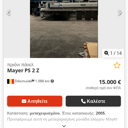
1
/
14
πριόνι πάνελ
Mayer
PS 2 Z
15.000 €
Diksmuide
1.988 km
σταθερή τιμή συν ΦΠΑ
Αιτηθείτε
Καλέστε
Κατάσταση:
μεταχειρισμένο
, Έτος κατασκευής:
2005
,
Προσφέρουμε αυτή τη μεταχειρισμένη μονάδα ελέγχου Mayer
PS 2 Z, έτος κατασκευής 2005. Πριονιστήριο με πεδίο κοπής