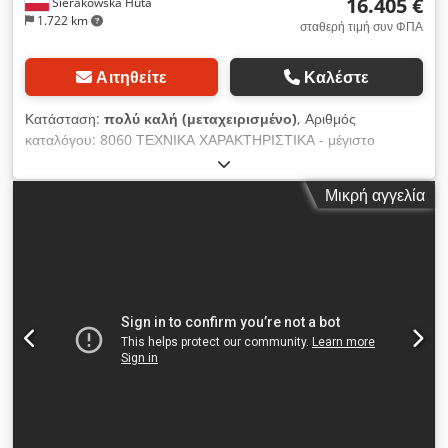
16.405 €
Sierakowska Huta
1.722 km
σταθερή τιμή συν ΦΠΑ
Αιτηθείτε
Καλέστε
Κατάσταση:
πολύ καλή (μεταχειρισμένο)
, Αριθμός
καταλόγου: 8060 ΤΕΧΝΙΚΑ ΧΑΡΑΚΤΗΡΙΣΤΙΚΑ - μέγιστο
πλάτος του επεξεργαζόμενου εξαρτήματος 230 mm - μέγιστο
ύψος του επεξεργαζόμενου εξαρτήματος 180 mm - αριθμός
Μικρή αγγελία
αξόνων 5 1) οριζόντιος, κάτω 230 mm, 7,5 kW 2) κάθετος,
δεξιός 180 mm, 5,5 kW 3) κάθετος, αριστερός 180 mm, 5,5
kW 4) οριζόντιος, άνω 230 mm, 7,5 kW 4ος άξονας,
ρυθμιζόμενος ηλεκτρικά πάνω/κάτω από τον πίνακα ελέγχου 5)
οριζόντιος, κάτω 230 mm, 7,5 kW - όλοι οι άξονες ρυθμίζονται
πάνω/κάτω, δεξιά/αριστερά - διάμετρος αξόνων 40 mm – από
πάνω: Dedpszrf Uzefx Ai Uokr - 6 οδοντωτοί κύλινδροι
εισαγωγής, εκ των οποίων οι 2 διπλοί - 2 λαστιχένιοι κύλινδροι
εξαγωγής – από κάτω: - οδοντωτός, περιστρεφόμενος
κύλινδρος εισαγωγής, τοποθετημένος στο κάτω μέρος,
μπροστά από τον πρώτο άξονα - 2 πνευματικά πλευρικά
στηρίγματα - μεταλλικός, λείος κύλινδρος εξαγωγής - όλοι οι