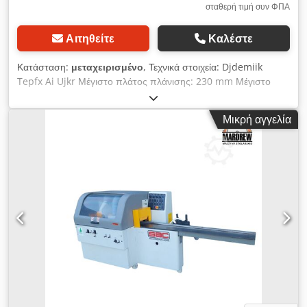
σταθερή τιμή συν ΦΠΑ
Αιτηθείτε
Καλέστε
Κατάσταση:
μεταχειρισμένο
, Τεχνικά στοιχεία: Djdemiik
Tepfx Ai Ujkr Μέγιστο πλάτος πλάνισης: 230 mm Μέγιστο
ύψος πλάνισης: 120 mm Διάμετρος ατράκτου: 40 mm Αριθμός
ατράκτων: 5 Αλληλουχία ατράκτων: 5,5 kW δεξιά + αριστερά 11
Μικρή αγγελία
kW πάνω 7,5 kW γενικής χρήσης 5,5 kW Κάθε άξονας σε
ξεχωριστό κινητήρα Αριθμός χαλύβδινων κυλίνδρων έλξης από
πάνω: 5 Αριθμός άνω ελαστικών κυλίνδρων έλξης: 3 1
κύλινδρος από καουτσούκ στην κορυφή του τραπεζιού
Διάμετρος ακροδεκτών εξαγωγής: 150 mm Απεριόριστα
ρυθμιζόμενος ρυθμός τροφοδοσίας: 4-24 m/min Τροφοδοσία
σε ακρόμπαρα Αντλία λίπανσης τραπεζιού εργασίας Πίεση: 6
atm. Ηλεκτρική ανύψωση του σώματος Τροφοδοσία: 400 V
Συνολικές διαστάσεις: Μήκος: 4240 mm Πλάτος: 1550 mm
Ύψος: 1560 mm