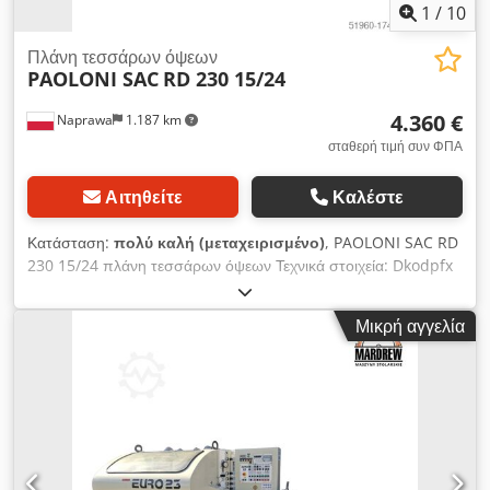
1
/
10
Πλάνη τεσσάρων όψεων
PAOLONI SAC
RD 230 15/24
4.360 €
Naprawa
1.187 km
σταθερή τιμή συν ΦΠΑ
Αιτηθείτε
Καλέστε
Κατάσταση:
πολύ καλή (μεταχειρισμένο)
, PAOLONI SAC RD
230 15/24 πλάνη τεσσάρων όψεων Τεχνικά στοιχεία: Dkodpfx
Aouy H Nwsi Ujr Μέγιστο πλάτος πλάνισης: 230 mm Μέγιστο
ύψος πλάνισης: 120 mm Διάμετρος ατράκτου: 40 mm Αριθμός
Μικρή αγγελία
ατράκτων: 4 Σειρά ατράκτων: κάτω δεξιά αριστερά πάνω
Αριθμός των άνω χαλύβδινων κυλίνδρων έλξης: 2 Αριθμός άνω
ελαστικών κυλίνδρων έλξης: 1 Αριθμός λείων κυλίνδρων στο
πάνω μέρος: 1 Διάμετρος ακροδεκτών εξαγωγής: διάμετρος: 3
x 120 mm Αντλία λίπανσης του τραπεζιού εργασίας
Χειροκίνητη ανύψωση γραφείου Τροφοδοσία ρεύματος: 400 V
Συνολική ισχύς: 21 kw Συνολικές διαστάσεις: Μήκος: 3280 mm