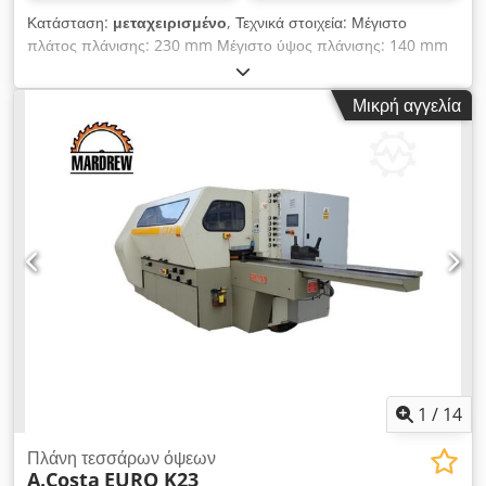
Κατάσταση:
μεταχειρισμένο
, Τεχνικά στοιχεία: Μέγιστο
πλάτος πλάνισης: 230 mm Μέγιστο ύψος πλάνισης: 140 mm
Διάμετρος ατράκτου: 40 mm Αριθμός ατράκτων: 4 Αλληλουχία
ατράκτων: 5,5 kW δεξιά + αριστερά 11 kW πάνω 7,5 kW
Μικρή αγγελία
Τροφοδοσία 3 kW Dkedpfxoqv Awis Ai Usr Χειροκίνητη
ρύθμιση όλων των κεφαλών Αριθμός χαλύβδινων κυλίνδρων
έλξης κορυφής: 4 Αριθμός άνω ελαστικών κυλίνδρων έλξης: 1 1
κύλινδρος από καουτσούκ στην κορυφή Διάμετρος
ακροδεκτών εξαγωγής: 130/150 mm Απεριόριστα
ρυθμιζόμενος ρυθμός τροφοδοσίας: 4-26 m/min Τροφοδοσία
σε ακρόμπαρα Αντλία λίπανσης του τραπεζιού εργασίας Πίεση:
6 atm. Ηλεκτρική ανύψωση του σώματος Τροφοδοσία: 400 V
Συνολικές διαστάσεις: Μήκος: 4180 mm Πλάτος: 1720 mm
Ύψος: 1740 mm
1
/
14
Πλάνη τεσσάρων όψεων
A.Costa
EURO K23