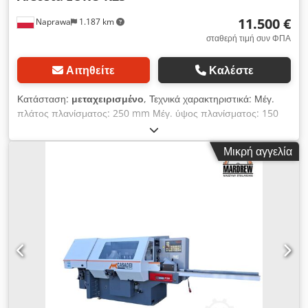
11.500 €
Naprawa
1.187 km
σταθερή τιμή συν ΦΠΑ
Αιτηθείτε
Καλέστε
Κατάσταση:
μεταχειρισμένο
, Τεχνικά χαρακτηριστικά: Μέγ.
πλάτος πλανίσματος: 250 mm Μέγ. ύψος πλανίσματος: 150
mm Διάμετρος ατράκτου: 40 mm 6 άτρακτοι: κάτω 5,5 kW
δεξιά 5,5 kW αριστερά 7,5 kW δεξιά 7,5 kW (μέγ. ύψος
Μικρή αγγελία
πλανίσματος: 270 mm) άνω 7,5 kW κάτω 4 kW δεξί-πριόνι 4
kW Κάθε άτρακτος με ξεχωριστό κινητήρα 9 οδοντωτοί
τροφοδότες, εκ των οποίων 2 διπλοί Διάμετρος στομίου
απαγωγής: 125/150 mm Ρυθμιζόμενη ταχύτητα προώθησης:
4–32 μ/λεπτό Προώθηση μέσω καρδανικών αξόνων Αντλία
λίπανσης τραπεζιού εργασίας Πίεση: 6 atm. Dodslc Id Ispfx Ai
Uekr Ηλεκτρική ανύψωση κορμού Τροφοδοσία: 400 V