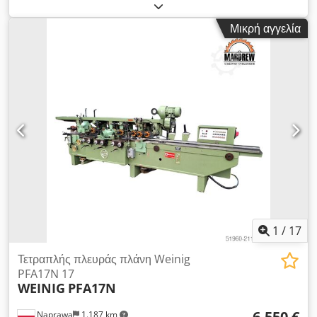
ύψος πλάνισμα: 130 mm Διάμετρος ατράκτων: 40 mm
Αριθμός ατράκτων: 6 Διάταξη ατράκτων: κάτω 5,5 kW δεξιά/
Μικρή αγγελία
αριστερά 7,5 kW πάνω 5,5 kW πάνω 5,5 kW κάτω 5,5 kW
πολυλειτουργική 5,5 kW 1/4/5/6 άτρακτος σε ξεχωριστό
κινητήρα 2/3 σε έναν κινητήρα Επιφάνειες εργασίας με
αυλακώσεις Ροδέλες με αυλακώσεις στην επιφάνεια: 2 Πάνω
χαλύβδινοι τροχοί μεταφοράς: 5 Πάνω λαστιχένιοι τροχοί
μεταφοράς: 3 Διάμετρος στομίου απορρόφησης: 6 x 140 mm
Ρυθμιζόμενη ταχύτητα προώθησης Μετάδοση προώθησης με
κάρδανα Αντλία λίπανσης τραπεζιού εργασίας 2 λείοι κύλινδροι
στην επιφάνεια Πίεση: 6 atm. Ηλεκτρική ανύψωση σώματος
Τροφοδοσία: 400 V Συνολική ισχύς: 32 kW Συνολικές
διαστάσεις: Μήκος: 4600 mm Πλάτος: 2000 mm Ύψος: 1800
mm
1
/
17
Τετραπλής πλευράς πλάνη Weinig
PFA17N 17
WEINIG
PFA17N
6.550 €
Naprawa
1.187 km