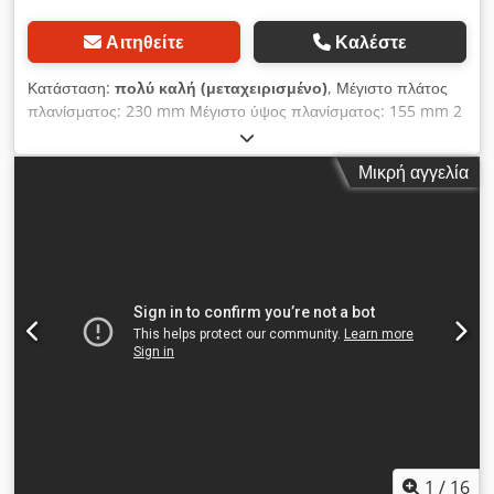
Αιτηθείτε
Καλέστε
Κατάσταση:
πολύ καλή (μεταχειρισμένο)
, Μέγιστο πλάτος
πλανίσματος: 230 mm Μέγιστο ύψος πλανίσματος: 155 mm 2
ταχύτητες προώθησης Dkjdpsxz Uitefx Ai Usr Ηλεκτρική
ρύθμιση ύψους / πλάτους Κινητήρας κάτω άξονα: 4 kW
Μικρή αγγελία
Κινητήρας δεξιού/αριστερού άξονα: 7,5 kW Κινητήρας άνω
άξονα: 7,5 kW
1
/
16