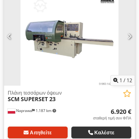
έλξης από καουτσούκ: 2 Διάμετρος στόμιου απορρόφησης:
150 mm Ρυθμιζόμενη ταχύτητα τροφοδοσίας Τροφοδοσία
μέσω cardan Αντλία λίπανσης τραπεζιού εργασίας Πίεση: 6
atm Ηλεκτρική ανύψωση σώματος Τροφοδοσία: 380 V
Συνολική ισχύς: 31 kW Συνολικές διαστάσεις: Μήκος: 4000
mm Πλάτος: 1740 mm Ύψος: 1730 mm Dksdpfx Aijv Hzh Do
Uer
1
/
12
Πλάνη τεσσάρων όψεων
SCM
SUPERSET 23
6.920 €
Naprawa
1.187 km
σταθερή τιμή συν ΦΠΑ
Αιτηθείτε
Καλέστε