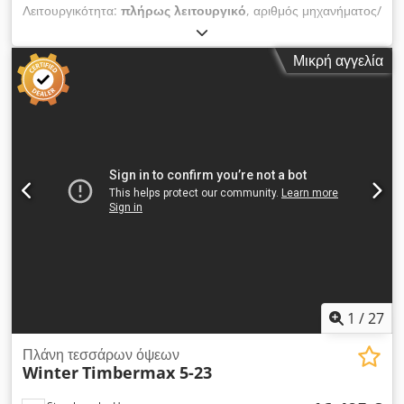
Λειτουργικότητα:
πλήρως λειτουργικό
, αριθμός μηχανήματος/
οχήματος:
10999
, ΠΕΡΙΓΡΑΦΉ Μηχανή λείανσης διπλής όψης
/ μηχανή λείανσης πάνω / κάτω Κατασκευαστής Löwer Τύπος
Μικρή αγγελία
DSM 3000 με επιστροφή τεμαχίου εργασίας Bthgq0Ygu0
Πλάτος εργασίας: 290 mm Πάχος λείανσης: 2-200 mm
Μικρότερο μήκος τεμαχίου εργασίας: περίπου. 320 χλστ.
Εξοπλισμένο με: 1x μονάδα λείανσης από πάνω, 7,5 kW 1x
μονάδα βουρτσίσματος από πάνω, 0,37 kW 1x μονάδα
λείανσης από κάτω, 7,5 kW 1x μονάδα βουρτσίσματος από
κάτω, 0,37 kW Διαστάσεις ιμάντα λείανσης: 300 x 1800 mm
Ηλεκτρική ρύθμιση ύψους, 0,37 kW Ρυθμιζόμενη τροφοδοσία,
6/11/16 m/min. Πεπιεσμένος αέρας: 6-8 bar Διαστάσεις
περίπου. 2700 x 1100 x 1900 χιλιοστών Βάρος περίπου. 1600
κιλά Djdev Dfp Hjpfx Ai Ujkr
1
/
27
Πλάνη τεσσάρων όψεων
Winter
Timbermax 5-23