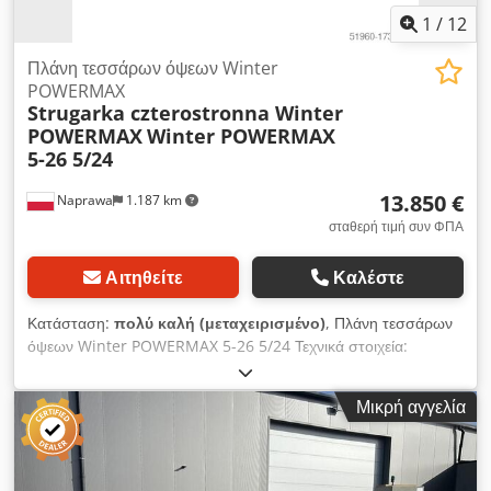
1
/
12
Πλάνη τεσσάρων όψεων Winter
POWERMAX
Strugarka czterostronna Winter
POWERMAX
Winter POWERMAX
5-26 5/24
13.850 €
Naprawa
1.187 km
σταθερή τιμή συν ΦΠΑ
Αιτηθείτε
Καλέστε
Κατάσταση:
πολύ καλή (μεταχειρισμένο)
, Πλάνη τεσσάρων
όψεων Winter POWERMAX 5-26 5/24 Τεχνικά στοιχεία:
Μέγιστο πλάτος πλάνισης: 260 mm Μέγιστο ύψος πλάνισης:
260 mm: 130 mm Διάμετρος ατράκτου: 40 mm Αριθμός
Μικρή αγγελία
ατράκτων: 5 Σειρά ατράκτων: Κάτω: 5,5 kW δεξιά: 5,5 kW
αριστερά: 5,5 kW πάνω: 7,5 kW κάτω: 5,5 kW Κάθε άξονας σε
ξεχωριστό κινητήρα οδοντωτός κύλινδρος στο τραπέζι
μπροστά από την πρώτη κεφαλή Αριθμός χαλύβδινων