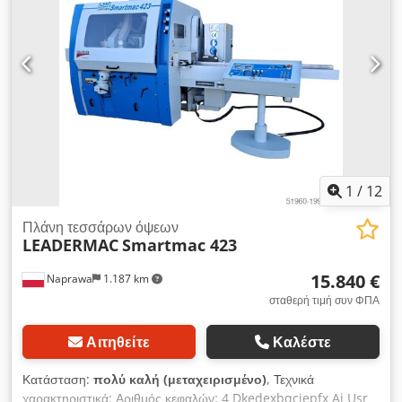
κυλίνδρων: 1 Διάμετρος στομίου απορρόφησης: 4x130 mm
Ρυθμιζόμενη ταχύτητα τροφοδοσίας Τροφοδοσία με άξονες
Cardan Αντλία λίπανσης τραπεζιού εργασίας 1 λεία κύλινδρος
στον πάγκο Πίεση: 6 atm. Ηλεκτρική ανύψωση σώματος
μηχανήματος Τροφοδοσία: 400 V Συνολική ισχύς: 23 kW
Συνολικές διαστάσεις: Μήκος: 3580 mm Πλάτος: 1700 mm
Ύψος: 1800 mm
1
/
12
Πλάνη τεσσάρων όψεων
LEADERMAC
Smartmac 423
15.840 €
Naprawa
1.187 km
σταθερή τιμή συν ΦΠΑ
Αιτηθείτε
Καλέστε
Κατάσταση:
πολύ καλή (μεταχειρισμένο)
, Τεχνικά
χαρακτηριστικά: Αριθμός κεφαλών: 4 Dkedexbqciepfx Ai Usr