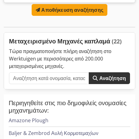
6150 mm. Διαθέτει προκοπή πριονιού 145 mm.
Αποθήκευση αναζήτησης
Περιστρεφόμενο τραπέζι μπροστά. Το μηχάνημα έχει
αποσυναρμολογηθεί και βρίσκεται σε αποθήκευση.
Κατασκευαστής: Otto Mayer Maschinenfabrik GmbH Τύπος:
PS 2 Z Dedpfxox N Ua Dj Ai Ujkr Αριθμός σειράς: 0359-00-
5800 Έτος κατασκευής: 2005 Κατάσταση: μεταχειρισμένο Για
Μεταχειρισμένο Μηχανές καπλαμά
(22)
ερωτήσεις ή περισσότερες πληροφορίες, μη διστάσετε να μας
στείλετε μήνυμα ή να μας καλέσετε.
Τώρα πραγματοποιήστε πλήρη αναζήτηση στο
Werktuigen με περισσότερες από 200.000
μεταχειρισμένες μηχανές.
Αναζήτηση
Περιηγηθείτε στις πιο δημοφιλείς ονομασίες
μηχανημάτων:
Amazone Plough
Baljer & Zembrod Αυλή Κορμοτεμαχίων