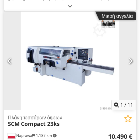
Διάμετρος ατράκτων: 40 mm Αριθμός ατράκτων: 4 Διάταξη
ατράκτων: κάτω δεξιά αριστερά πάνω Η δεύτερη και η τρίτη
Μικρή αγγελία
άτρακτος έχουν κοινό κινητήρα Οδοντωτός κύλινδρος στον
πάγκο πριν την πρώτη κεφαλή Αριθμός χαλύβδινων τρακτέρ
κυλίνδρων: 5 Αριθμός αποληπτικών ελαστικών κυλίνδρων: 1
Αριθμός τρακτέρ κυλίνδρων στον πάγκο: 1 Αριθμός λείων
κυλίνδρων στον πάγκο: 1 Διάμετρος στομίου απορρόφησης:
Ρυθμιζόμενη ταχύτητα προώθησης Προώθηση μέσω Cardan
Αντλία λίπανσης τραπεζιού εργασίας 2 λείοι κύλινδροι στον
πάγκο Πίεση: 6 atm Ηλεκτρική ανύψωση σώματος μηχανής
Τροφοδοσία: 400 V Συνολική ισχύς: 28 kW Συνολικές
διαστάσεις: Μήκος: 4100 mm Πλάτος: 1880 mm Ύψος: 1850
mm
1
/
11
Πλάνη τεσσάρων όψεων
SCM
Compact 23ks
10.490 €
Naprawa
1.187 km