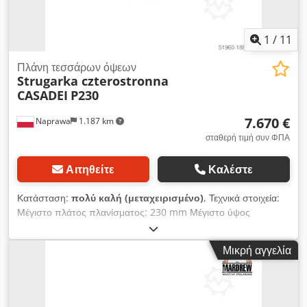
1
/
11
Πλάνη τεσσάρων όψεων
Strugarka czterostronna
CASADEI
P230
7.670 €
Naprawa
1.187 km
σταθερή τιμή συν ΦΠΑ
Αιτηθείτε
Καλέστε
Κατάσταση:
πολύ καλή (μεταχειρισμένο)
, Τεχνικά στοιχεία:
Μέγιστο πλάτος πλανίσματος: 230 mm Μέγιστο ύψος
πλανίσματος: 130 mm Διάμετρος άξονα: 40 mm Αριθμός
ατράκτων: 5 1, 4, 5 ατράκτους σε ξεχωριστό κινητήρα 2, 3
Μικρή αγγελία
άτρακτοι σε έναν κινητήρα Αριθμός άνω ατσάλινων κυλίνδρων
έλξης: 4 Αριθμός άνω κυλίνδρων έλξης: 4 Αριθμός άνω ρολού
10 λάστιχο: 140 mm Ομαλή ρύθμιση τροφοδοσίας:
Τροφοδοσία Cardan Αντλία λίπανσης τραπεζιού εργασίας 1