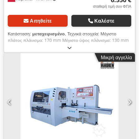
σταθερή τιμή συν ΦΠΑ
Αιτηθείτε
Καλέστε
Κατάσταση:
μεταχειρισμένο
, Τεχνικά στοιχεία: Μέγιστο
πλάτος πλάνισμα: 170 mm Μέγιστο ύψος πλάνισμα: 130 mm
Διάμετρος ατράκτων: 40 mm Αριθμός ατράκτων: 6 Σειρά
ατράκτων: κάτω 4 kW δεξιά 3 kW αριστερά 5,5 kW δεξιά 5,5
Μικρή αγγελία
kW πάνω 5,5 kW κάτω 4 kW Κάθε άτρακτος με ξεχωριστό
κινητήρα Αριθμός επάνω συρόμενων ατσάλινων κυλίνδρων: 7
Αριθμός επάνω συρόμενων λαστιχένιων κυλίνδρων: 2 Ρύθμιση
ταχύτητας προώθησης με μεταβλητή ισχύ – 4 kW Προώθηση
με αλυσίδες Αντλία λίπανσης τραπεζιού εργασίας Dksdpfx
Aijyhndro Uer Πίεση: 6 atm. Ηλεκτρική ανύψωση σώματος
Τροφοδοσία: 400 V Συνολική ισχύς: 33 kW Συνολικές
διαστάσεις: Μήκος: 5000 mm Πλάτος: 1300 mm Ύψος: 1560
mm