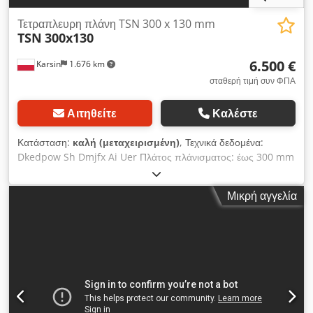
Τετραπλευρη πλάνη TSN 300 x 130 mm
TSN
300x130
6.500 €
Karsin
1.676 km
σταθερή τιμή συν ΦΠΑ
Αιτηθείτε
Καλέστε
Κατάσταση:
καλή (μεταχειρισμένη)
, Τεχνικά δεδομένα:
Dkedpow Sh Dmjfx Ai Uer Πλάτος πλάνισματος: έως 300 mm
Ύψος πλάνισματος: έως 130 mm Αριθμός κεφαλών: 6 κάτω –
5,5 kW δεξιά – 5,5 kW αριστερά – 5,5 kW πάνω – 5,5 kW
Μικρή αγγελία
πολυκατευθυντική 360° – 5,5 kW κάτω – 7,5 kW Κινητήρας
τροφοδοσίας: 2,2 kW, ομαλή ρύθμιση μέσω inverter 4
κύλινδροι τροφοδοσίας στην επιφάνεια εργασίας