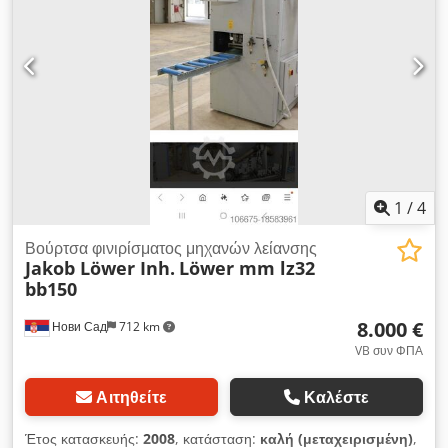
1
/
4
Βούρτσα φινιρίσματος μηχανών λείανσης
Jakob Löwer Inh.
Löwer mm lz32
bb150
8.000 €
Нови Сад
712 km
VB συν ΦΠΑ
Αιτηθείτε
Καλέστε
Έτος κατασκευής:
2008
, κατάσταση:
καλή (μεταχειρισμένη)
,