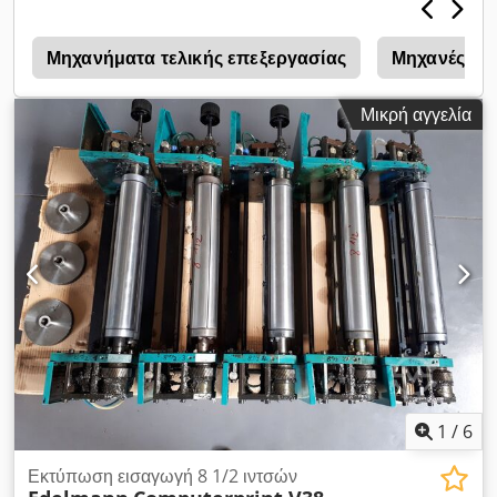
Μηχανήματα τελικής επεξεργασίας
Μηχανές βιβ
Μικρή αγγελία
1
/
6
Εκτύπωση εισαγωγή 8 1/2 ιντσών