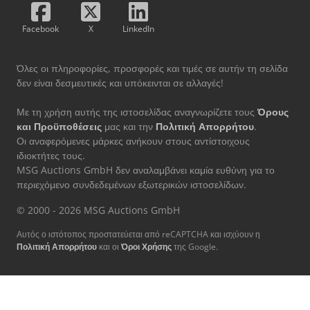
Facebook
X
LinkedIn
Όλες οι πληροφορίες, προσφορές και τιμές σε αυτήν τη σελίδα
δεν είναι δεσμευτικές και υπόκεινται σε αλλαγές!
Με τη χρήση αυτής της ιστοσελίδας αναγνωρίζετε τους
Όρους
και Προϋποθέσεις
μας και την
Πολιτική Απορρήτου
.
Οι αναφερόμενες μάρκες ανήκουν στους αντίστοιχους
ιδιοκτήτες τους.
MSG Auctions GmbH δεν αναλαμβάνει καμία ευθύνη για το
περιεχόμενο συνδεδεμένων εξωτερικών ιστοσελίδων.
© 2000 - 2026 MSG Auctions GmbH
Αυτός ο ιστότοπος προστατεύεται από reCAPTCHA και ισχύουν η
Πολιτική Απορρήτου
και οι
Όροι Χρήσης
της Google.