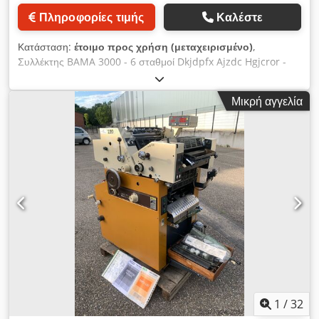
Πληροφορίες τιμής
Καλέστε
Κατάσταση:
έτοιμο προς χρήση (μεταχειρισμένο)
,
Συλλέκτης BAMA 3000 - 6 σταθμοί Dkjdpfx Ajzdc Hgjcror -
Σταθμοί Crimp-Look - Σταθμοί Cobeflex - Μονάδα αρίθμησης
με βαφή (με έκκεντρα, δακτυλίους και γρανάζια αναδίπλωσης) -
Μικρή αγγελία
Μονάδα επικόλλησης - Σταθμοί διάτρησης και κοπής για
παραγωγή με τροφοδοσία φύλλων και μεταφορική ταινία
εκροής - Κεντρική κοπή για διπλής όψεως παραγωγή - κ.λπ.
Σημείωση: Η μηχανή είναι πλήρης και σε άριστη λειτουργική
κατάσταση. Διαθέσιμη: Άμεσα.
1
/
32