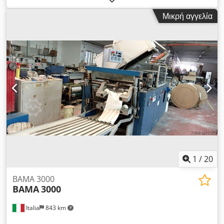
Νερού Dkodpfx Acofuwmqoror
Μικρή αγγελία
1
/
20
BAMA 3000
BAMA
3000
Italia
843 km