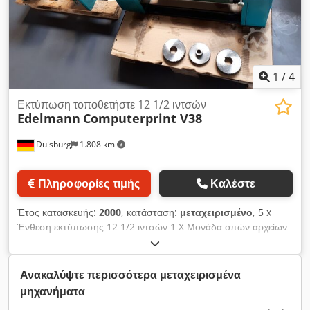
1
/
4
Εκτύπωση τοποθετήστε 12 1/2 ιντσών
Edelmann
Computerprint V38
Duisburg
1.808 km
Πληροφορίες τιμής
Καλέστε
Έτος κατασκευής:
2000
, κατάσταση:
μεταχειρισμένο
, 5 x
Ένθεση εκτύπωσης 12 1/2 ιντσών 1 X Μονάδα οπών αρχείων
1 x Κύλινδρος διατρήσεων Dkedpfedh Np Sex Acror
Ανακαλύψτε περισσότερα μεταχειρισμένα
μηχανήματα