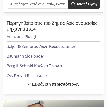
Αναζήτηση
Περιηγηθείτε στις πιο δημοφιλείς ονομασίες
μηχανημάτων:
Amazone Plough
Baljer & Zembrod Αυλή Κορμοτεμαχίων
Baumann Sideloader
Berg & Schmid Κυκλικά Πριόνια
Cvs Ferrari Reachstacker
Εμφάνιση περισσότερων
Dücker Mulcher
Fischer & Krecke Πιέσεις Φλεξογραφικής Εκτύπωσης
Heidenreich & Harbeck Μηχανήματα Διάτρησης Βαθιάς Οπής