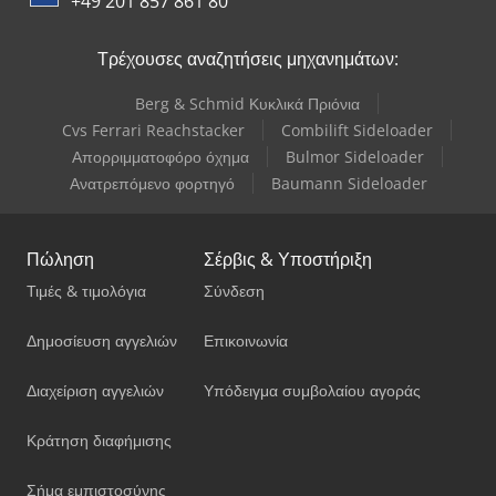
+49 201 857 861 80
Τρέχουσες αναζητήσεις μηχανημάτων:
Berg & Schmid Κυκλικά Πριόνια
Cvs Ferrari Reachstacker
Combilift Sideloader
Απορριμματοφόρο όχημα
Bulmor Sideloader
Ανατρεπόμενο φορτηγό
Baumann Sideloader
Πώληση
Σέρβις & Υποστήριξη
Τιμές & τιμολόγια
Σύνδεση
Δημοσίευση αγγελιών
Επικοινωνία
Διαχείριση αγγελιών
Υπόδειγμα συμβολαίου αγοράς
Κράτηση διαφήμισης
Σήμα εμπιστοσύνης