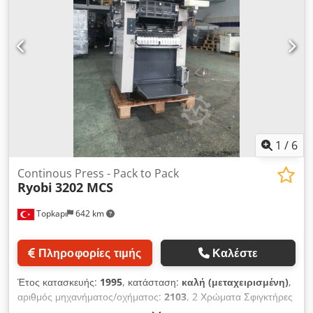
1
/
6
Continous Press - Pack to Pack
Ryobi
3202 MCS
Topkapı
642 km
Πληροφορίες τιμής
Καλέστε
Έτος κατασκευής:
1995
, κατάσταση:
καλή (μεταχειρισμένη)
,
αριθμός μηχανήματος/οχήματος:
2103
, 2 Χρώματα Σφιγκτήρες
Γρήγορης Δράσης Έγχρωμοι Κύλινδροι Έγχρωμοι Κύλινδροι