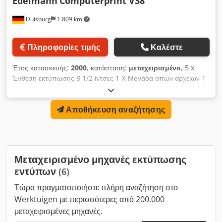
Edelmann
Computerprint V38
Duisburg
1.809 km
Πληροφορίες τιμής
Καλέστε
Έτος κατασκευής:
2000
, κατάσταση:
μεταχειρισμένο
, 5 x
Ένθεση εκτύπωσης 8 1/2 ίντσες 1 Χ Μονάδα οπών αρχείων 1
x Κύλινδρος διατρήσεων 1 x γρανάζι για ρολό 3 x γρανάζι για
φάκελο Dksdpodh Npqefx Acrer
Αποθήκευση αναζήτησης
Μεταχειρισμένο μηχανές εκτύπωσης
εντύπων
(6)
Τώρα πραγματοποιήστε πλήρη αναζήτηση στο
Werktuigen με περισσότερες από 200.000
μεταχειρισμένες μηχανές.