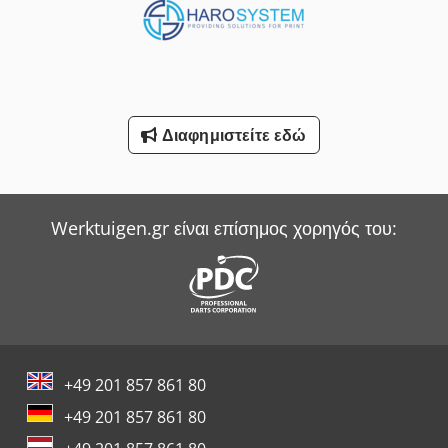
Sack & Kiesselbach Πρέσες Μεταφοράς
Smv Reachstacker
Werner & Pfleiderer Ζυγιστής
Διαφημιστείτε εδώ
Witzig & Frank Μηχανές Μεταφοράς
Wurster & Dietz Μηχανές Κατασκευής Παλετών
Werktuigen.gr είναι επίσημος χορηγός του:
Yale Picker
+49 201 857 861 80
+49 201 857 861 80