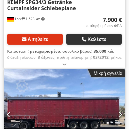
KEMPF
SPG34/3 Getränke
Curtainsider Schiebeplane
7.900 €
Lahr
1.523 km
σταθερή τιμή συν ΦΠΑ
Αιτηθείτε
Καλέστε
Κατάσταση:
μεταχειρισμένο
, συνολικό βάρος:
35.000 κιλ
,
διάταξη αξόνων:
3 άξονες
, πρώτη ταξινόμηση:
03/2012
, μήκος
χώρου φόρτωσης:
13.600 χιλ.
, πλάτος χώρου φόρτωσης:
2.480 χιλ.
, ύψος χώρου φόρτωσης:
3.500 χιλ.
, όγκος χώρου
Μικρή αγγελία
φόρτωσης:
121 m³
, Εξοπλισμός:
ABS
, Kempf SPG34/3
Κουρτινόφορο μεταφοράς ποτών με συρόμενη τέντα
(Curtainsider) Εσωτερικός αριθμός για ερωτήσεις: 0526424 *
Κατάσταση: πολύ καλή * Επιτρεπτό μικτό βάρος: 35,00 t *
Πρώτη κυκλοφορία: 03/2012 * ABS * EBS Chjdpfxey Nulmj
Alcja * 3 άξονες με αερανάρτηση * Άξονες BPW * Δισκόφρενα
* Συρόμενη οροφή/κουρτινόφορο (Curtainsider) Διαστάσεις
χώρου φόρτωσης: Μήκος: 13.600 mm * Πλάτος: 2.480 mm *
Ύψος: 3.500 mm Ελαστικά: 1ος άξονας: 385/65 R 22,5 30%