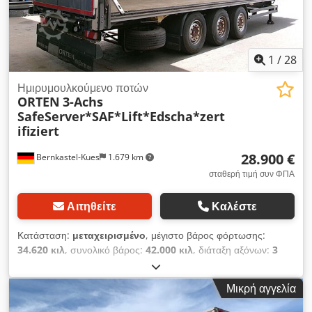
1
/
28
Ημιρυμουλκούμενο ποτών
ORTEN
3-Achs
SafeServer*SAF*Lift*Edscha*zert
ifiziert
28.900 €
Bernkastel-Kues
1.679 km
σταθερή τιμή συν ΦΠΑ
Αιτηθείτε
Καλέστε
Κατάσταση:
μεταχειρισμένο
, μέγιστο βάρος φόρτωσης:
34.620 κιλ
, συνολικό βάρος:
42.000 κιλ
, διάταξη αξόνων:
3
άξονες
, πρώτη ταξινόμηση:
06/2019
, μήκος χώρου
φόρτωσης:
13.640 χιλ.
, πλάτος χώρου φόρτωσης:
2.480 χιλ.
,
Μικρή αγγελία
ύψος χώρου φόρτωσης:
2.650 χιλ.
, όγκος χώρου φόρτωσης:
90 m³
, συνολικό πλάτος:
2.550 χιλ.
, συνολικό ύψος:
4.000