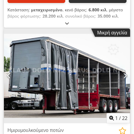
Κατάσταση:
μεταχειρισμένο
, κενό βάρος:
6.800 κιλ
, μέγιστο
βάρος φόρτωσης:
28.200 κιλ
, συνολικό βάρος:
35.000 κιλ
,
διάταξη αξόνων:
3 άξονες
, πρώτη ταξινόμηση:
12/2011
,
χρώμα:
κόκκινο
, τύπος μετάδοσης:
μηχανικός
, Καθαρό
Μικρή αγγελία
βάρος: 6.800 kg, επιτρεπόμενο συνολικό βάρος: 35.000 kg,
Τοποθεσία οχήματος: Noris Truck Center GmbH, 90518
Altdorf κοντά στη Νυρεμβέργη. Επιφύλαξη για λάθη και
αλλαγές. Chodsyy D U Sopfx Alcea
1
/
22
Ημιρυμουλκούμενο ποτών