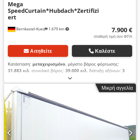
Mega
SpeedCurtain*Hubdach*Zertifizi
ert
7.900 €
Bernkastel-Kues
1.679 km
σταθερή τιμή συν ΦΠΑ
Αιτηθείτε
Καλέστε
Κατάσταση:
μεταχειρισμένο
, μέγιστο βάρος φόρτωσης:
31.883 κιλ
, συνολικό βάρος:
39.000 κιλ
, διάταξη αξόνων:
3
άξονες
, πρώτη ταξινόμηση:
04/2015
, επόμενος τεχνικός
έλεγχος (TÜV):
08/2023
, μήκος χώρου φόρτωσης:
13.630 χιλ.
,
Μικρή αγγελία
πλάτος χώρου φόρτωσης:
2.480 χιλ.
, ύψος χώρου φόρτωσης:
2.960 χιλ.
, όγκος χώρου φόρτωσης:
100 m³
, συνολικό
πλάτος:
2.550 χιλ.
, συνολικό ύψος:
3.950 χιλ.
, Έτος
κατασκευής:
2015
, Εξοπλισμός:
ABS
, * Schmitz
SpeedCurtain διπλής όψης * Πιστοποιημένο σύμφωνα με
VDI2700 ff και DIN EN 12642 Code XL * Πιστοποιητικό
μεταφοράς ποτών * Πιστοποιητικό μεταφοράς βαρελίσιας
μπύρας * Υδραυλική οροφή ανύψωσης * 4 σειρές ασφάλισης