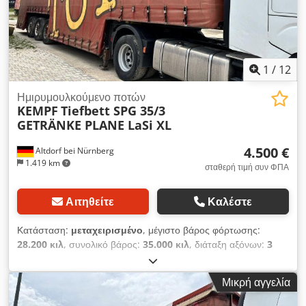
1
/
12
Ημιρυμουλκούμενο ποτών
KEMPF
Tiefbett SPG 35/3
GETRÄNKE PLANE LaSi XL
4.500 €
Altdorf bei Nürnberg
1.419 km
σταθερή τιμή συν ΦΠΑ
Αιτηθείτε
Καλέστε
Κατάσταση:
μεταχειρισμένο
, μέγιστο βάρος φόρτωσης:
28.200 κιλ
, συνολικό βάρος:
35.000 κιλ
, διάταξη αξόνων:
3
άξονες
, πρώτη ταξινόμηση:
12/2011
, Έτος μοντέλου * Έτος
μοντέλου: 2011 Chjdjyy Eutjpfx Alcoa Λοιπές διαστάσεις και
Μικρή αγγελία
βάρη * Ωφέλιμο φορτίο: 28.200 kg * Επιτρεπόμενο μικτό
βάρος: 35.000 kg ----Τοποθεσία οχήματος: Noris Truck