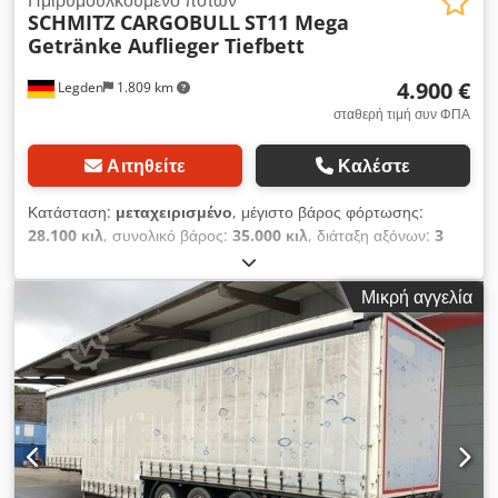
SCHMITZ CARGOBULL
ST11 Mega
Getränke Auflieger Tiefbett
4.900 €
Legden
1.809 km
σταθερή τιμή συν ΦΠΑ
Αιτηθείτε
Καλέστε
Κατάσταση:
μεταχειρισμένο
, μέγιστο βάρος φόρτωσης:
28.100 κιλ
, συνολικό βάρος:
35.000 κιλ
, διάταξη αξόνων:
3
άξονες
, πρώτη ταξινόμηση:
11/2014
, επόμενος τεχνικός
έλεγχος (TÜV):
11/2021
, μήκος χώρου φόρτωσης:
13.240 χιλ.
,
Μικρή αγγελία
πλάτος χώρου φόρτωσης:
2.490 χιλ.
, ύψος χώρου φόρτωσης:
3.500 χιλ.
, συνολικό πλάτος:
2.550 χιλ.
, συνολικό ύψος:
4.000
χιλ.
, Εξοπλισμός:
ABS
, Schröder Wiesmoor ST 11/24 P4-13,5
ρυμουλκούμενο μεταφοράς ποτών χαμηλού δαπέδου Αριθμός
οχήματος 3903 Τεχνικά χαρακτηριστικά: * Τεχνικός έλεγχος:
05/2021 * Έλεγχος ΚΤΕΟ: 11/2021 * Επιτρεπόμενο μικτό
βάρος: 35.000 kg Csdpfx Aljzdbkwscoha * Βάρος χωρίς
φορτίο: 6.900 kg * Ελαστικά: 385/55R22.5 * 3 άξονες (BPW) *
Φορτίο άξονα: 8.000 kg ανά άξονα * Φορτίο ρυμούλκησης: