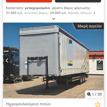
Κατάσταση:
μεταχειρισμένο
, μέγιστο βάρος φόρτωσης:
31.960 κιλ
, συνολικό βάρος:
39.000 κιλ
, διάταξη αξόνων:
3
άξονες
, πρώτη ταξινόμηση:
01/2018
, μήκος χώρου
φόρτωσης:
13.600 χιλ.
, πλάτος χώρου φόρτωσης:
2.490 χιλ.
,
Μικρή αγγελία
ύψος χώρου φόρτωσης:
2.600 χιλ.
, όγκος χώρου φόρτωσης:
90 m³
, συνολικό πλάτος:
2.550 χιλ.
, συνολικό ύψος:
4.000
χιλ.
, Έτος κατασκευής:
2018
, Εξοπλισμός:
ABS
, * Schmitz
SpeedCurtain 2in1 * Πιστοποιητικό μεταφοράς ποτών *
Πιστοποιημένο σύστημα ασφάλισης φορτίου * Ζάντες
αλουμινίου * Σασί γαλβανισμένο Chjdpfjzn Dz Eox Alcoa *
Πόρτες τύπου "πύλης" * Edscha * Ανασηκώμενος άξονας *
Αερανάρτηση * Δισκόφρενα
1
/
39
Ημιρυμουλκούμενο ποτών