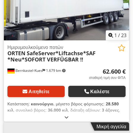
φορτίου * 30 τεμ. συσκευές ασφάλισης φορτίου * Πίσω
θυροειδείς πύλες * Πλήρως αεροανάρτηση * Δισκόφρενα
Csdpfsk Aufbox Alceha * ABS
1
/
23
Ημιρυμουλκούμενο ποτών
ORTEN
SafeServer*Liftachse*SAF
*Neu*SOFORT VERFÜGBAR !!
62.600 €
Bernkastel-Kues
1.679 km
σταθερή τιμή συν ΦΠΑ
Αιτηθείτε
Καλέστε
Κατάσταση:
καινούργιο
, μέγιστο βάρος φόρτωσης:
28.580
κιλ
, συνολικό βάρος:
36.000 κιλ
, διάταξη αξόνων:
3 άξονες
,
μήκος χώρου φόρτωσης:
13.620 χιλ.
, πλάτος χώρου
φόρτωσης:
2.480 χιλ.
, ύψος χώρου φόρτωσης:
2.675 χιλ.
,
Μικρή αγγελία
όγκος χώρου φόρτωσης:
90 m³
, συνολικό πλάτος:
2.550 χιλ.
,