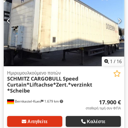
1
/
16
Ημιρυμουλκούμενο ποτών
SCHMITZ CARGOBULL
Speed
Curtain*Liftachse*Zert.*verzinkt
*Scheibe
17.900 €
Bernkastel-Kues
1.679 km
σταθερή τιμή συν ΦΠΑ
Αιτηθείτε
Καλέστε