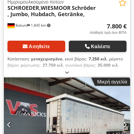
Ημιρυμουλκούμενο ποτών
SCHROEDER,WIESMOOR
Schröder
, Jumbo, Hubdach, Getränke,
7.800 €
Bakum
1.845 km
σταθερή τιμή συν ΦΠΑ
Αιτηθείτε
Καλέστε
Κατάσταση:
μεταχειρισμένο
, κενό βάρος:
7.250 κιλ
, μέγιστο
βάρος φόρτωσης:
27.750 κιλ
, συνολικό βάρος:
35.000 κιλ
,
διάταξη αξόνων:
3 άξονες
, πρώτη ταξινόμηση:
02/2015
,
ανάρτηση:
αέρας
, μέγεθος ελαστικού:
235/75 17,5
, χρώμα:
Μικρή αγγελία
ασημί
, Έτος κατασκευής:
2014
, διάσταση εμπρόσθιου
ελαστικού:
235/75 17,5
, μέγεθος πίσω ελαστικού:
235/75
17,5
, καμπίνα οδηγού:
ημερήσια καμπίνα
, κατηγορία
εκπομπών:
κανένα
, Εξοπλισμός:
ABS, εγγραφή φορτηγού
,
Αριθμός οχήματος για ερωτήσεις: 41278 Schroeder,
Wiesmoor, Ποτά * Έτος κατασκευής: 2014 * ABS, Σύστημα
αντιμπλοκαρίσματος φρένων * Αεραναρτήση * Κουρτίνα
καρότσας ουδέτερη * Κουρτίνα καρότσας μεταχειρισμένη *