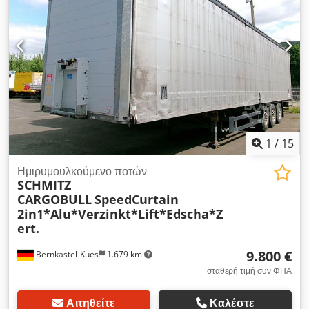
1
/
15
Ημιρυμουλκούμενο ποτών
SCHMITZ
CARGOBULL
SpeedCurtain
2in1*Alu*Verzinkt*Lift*Edscha*Z
ert.
9.800 €
Bernkastel-Kues
1.679 km
σταθερή τιμή συν ΦΠΑ
Αιτηθείτε
Καλέστε