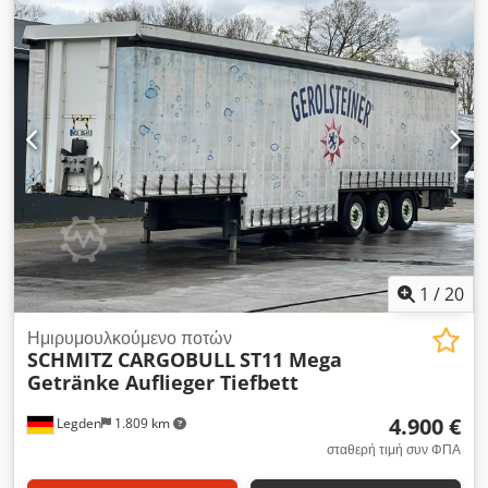
χιλ.
, συνολικό ύψος:
4.000 χιλ.
, Schröder Wiesmoor ST
11/24 P4-13,5 ρυμουλκούμενο ποτών Αριθμός οχήματος 3449
- Έχει λήξει το TÜV - 2 ανυψούμενοι άξονες - Ελαστικά
385/55R22.5 - Αναδιπλούμενη οροφή - Άξονες BWP - Τεχνικός
έλεγχος 05/2021 - Φορτωτική επιφάνεια 1η περιοχή 3,34 m x
2,49 m - Φορτωτική επιφάνεια 2η περιοχή 3,30 m x 3,50 m
Chedpfezdbkdsx Alcja - Φορτωτική επιφάνεια 3η περιοχή
6,60 m x 2,68 m - Κενό βάρος 6900 kg Με επιφύλαξη λαθών
και ενδιάμεσης πώλησης.
1
/
20
Ημιρυμουλκούμενο ποτών
SCHMITZ CARGOBULL
ST11 Mega
Getränke Auflieger Tiefbett
4.900 €
Legden
1.809 km
σταθερή τιμή συν ΦΠΑ