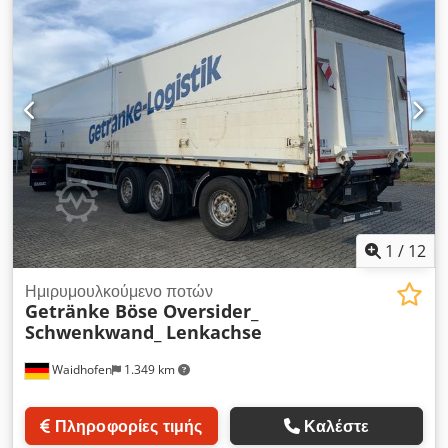
χιλ.
, Έτος κατασκευής:
2019
, Εξοπλισμός:
ABS
, * Τοποθέτηση
του συστήματος ασφαλείας SafeServer * Πιστοποίηση DEKRA
σύμφωνα με τα πρότυπα VDI 2700 και DIN EN 12642 Code XL
* Πιστοποίηση για μεταφορά ποτών Chedpfx Alezk Stzjcja *
Πιστοποίηση για μεταφορά βαρελίσιας μπύρας * Πιστοποίηση
για μεταφορά ανακυκλωμένου χαρτιού * Πιστοποίηση για
μεταφορά χημικών ουσιών (σε δοχεία IBC) * 4 σειρές για την
ασφάλιση του φορτίου * Κρίκοι πρόσδεσης στον εξωτερικό
σκελετό * Διαστάσεις χώρου φόρτωσης: 13.640 x 2.480 x
2.650 χιλ. * Πλαίσιο Kögel * Διπλές πτυσσόμενες πόρτες στο
πίσω μέρος * Άξονες SAF * Ανασηκώμενος άξονας * Πλήρες
σύστημα αερανάρτησης * Δισκόφρενα
1
/
12
Ημιρυμουλκούμενο ποτών
Getränke Böse Oversider_
Schwenkwand_ Lenkachse
Waidhofen
1.349 km
Πληροφορίες τιμής
Καλέστε