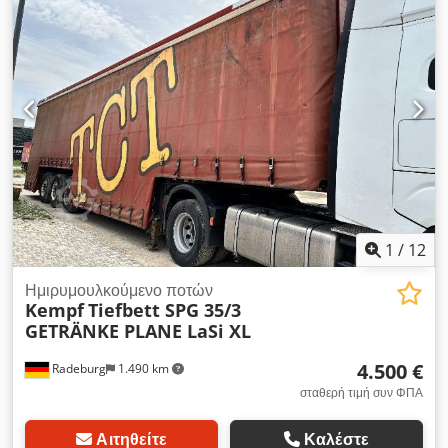
Center GmbH, 90518 Altdorf bei Nürnberg Με επιφύλαξη
σφαλμάτων και αλλαγών
1
/
12
Ημιρυμουλκούμενο ποτών
Kempf
Tiefbett SPG 35/3
GETRÄNKE PLANE LaSi XL
4.500 €
Radeburg
1.490 km
σταθερή τιμή συν ΦΠΑ
Αιτηθείτε
Καλέστε