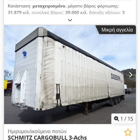
Κατάσταση:
μεταχειρισμένο
, μέγιστο βάρος φόρτωσης:
31.879 κιλ
, συνολικό βάρος:
39.000 κιλ
, διάταξη αξόνων:
3
άξονες
, πρώτη ταξινόμηση:
07/2014
, μήκος χώρου
φόρτωσης:
13.630 χιλ.
, πλάτος χώρου φόρτωσης:
2.480 χιλ.
,
Μικρή αγγελία
ύψος χώρου φόρτωσης:
2.680 χιλ.
, όγκος χώρου φόρτωσης:
90 m³
, συνολικό πλάτος:
2.550 χιλ.
, συνολικό ύψος:
3.900
χιλ.
, Έτος κατασκευής:
2014
, Εξοπλισμός:
ABS
, *
Πιστοποιημένο από Dekra σύμφωνα με VDI 2700 ff και DIN EN
12642 Code XL * Πιστοποιητικό μεταφοράς ποτών *
Πιστοποιητικό μεταφοράς βαρελισίου μπύρας * 4 σειρές
συστήματος πρόσδεσης φορτίου * 25 ζεύγη κρίκων
πρόσδεσης * Γαλβανισμένο πλαίσιο * Άξονας με ανυψωτική
λειτουργία * Δισκόφρενα * Αερανάρτηση πλήρους εύρους *
ABS * Ελαστικά 385/65 R 22.5 * Πίσω πόρτες τύπου
γκαραζόπορτας Cedjq Hf I Ijpfx Alcjha
1
/
15
Ημιρυμουλκούμενο ποτών
SCHMITZ CARGOBULL
3-Achs