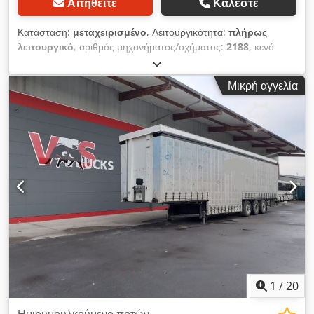
Αιτηθείτε
Καλέστε
Κατάσταση:
μεταχειρισμένο
, Λειτουργικότητα:
πλήρως
λειτουργικό
, αριθμός μηχανήματος/οχήματος:
2188
, κενό
βάρος:
6.323 κιλ
, συνολικό βάρος:
39.000 κιλ
, διάταξη
αξόνων:
3 άξονες
, πρώτη ταξινόμηση:
10/2019
, επόμενος
Μικρή αγγελία
τεχνικός έλεγχος (TÜV):
10/2026
, μήκος χώρου φόρτωσης:
13.650 χιλ.
, πλάτος χώρου φόρτωσης:
2.550 χιλ.
, ύψος
χώρου φόρτωσης:
3.000 χιλ.
, ανάρτηση:
αέρας
, μεταξόνιο:
1.310 χιλ.
, χρώμα:
κίτρινο
, Έτος κατασκευής:
2019
,
Εξοπλισμός:
ABS
, Schmitz Mega επικαθήμενο με ανυψούμενη
οροφή, κωδικός XL, Edscha, πορτόφυλλα, πλαϊνές τρυπημένες
ράγες, ζάντες αλουμινίου, γερμανικό όχημα από πρώτο χέρι.
Πώληση μόνο σε επαγγελματίες και με εξαίρεση κάθε είδους
εγγύησης. Παραδίδουμε σε οποιοδήποτε γερμανικό λιμάνι.
Codpszb Hqwofx Alceha
1
/
20
Ημιρυμουλκούμενο ποτών