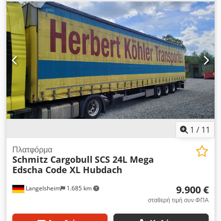
συνολικό ύψος:
4.000 χιλ.
, Έτος κατασκευής:
2025
,
Εξοπλισμός:
ABS
, * Πιστοποιητικό για: βαρέλια μπίρας, ποτά,
ρολοκοντέινερ, χημικά, χαρτί ONP και Daimler 9.5 Chodpfxoxf
Rxxo Alcoa * 2 σειρές ασφάλισης φορτίου * Edscha συρόμενη
οροφή * Υψωμένος άξονας * Δισκόφρενα * Πλήρης
αερανάρτηση * Πίσω θυρόφυλλα * 13 ζεύγη κρίκων
πρόσδεσης φορτίου (δυνατότητα επέκτασης)
1
/
11
Πλατφόρμα
Schmitz Cargobull
SCS 24L Mega
Edscha Code XL Hubdach
9.900 €
Langelsheim
1.685 km
σταθερή τιμή συν ΦΠΑ