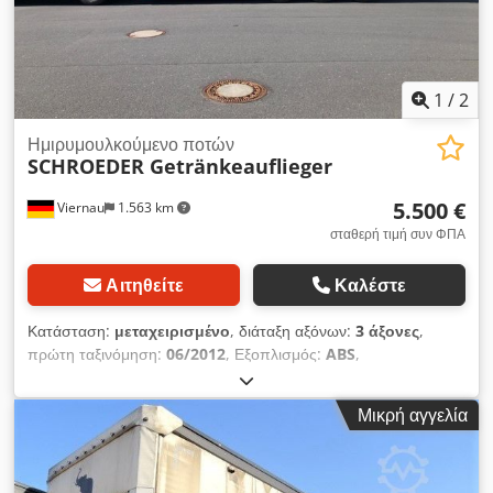
αεροανάρτηση 2ος άξονας: 385/65 R 22,5 30% αεροανάρτηση
3ος άξονας: 385/65 R 22,5 30% αεροανάρτηση ----Τιμή: 7.900
EUR + 19% ΦΠΑ Για περισσότερες πληροφορίες μπορείτε να
επικοινωνήσετε μαζί μας στα παρακάτω τηλέφωνα: * Μιλάμε:
Γερμανικά, Αγγλικά, Γαλλικά, Πολωνικά και ???? Λάθη,
1
/
2
τυπογραφικά και ενδιάμεση πώληση επιφυλάσσονται.
Ημιρυμουλκούμενο ποτών
SCHROEDER Getränkeauflieger
5.500 €
Viernau
1.563 km
σταθερή τιμή συν ΦΠΑ
Αιτηθείτε
Καλέστε
Κατάσταση:
μεταχειρισμένο
, διάταξη αξόνων:
3 άξονες
,
πρώτη ταξινόμηση:
06/2012
, Εξοπλισμός:
ABS
,
Μικρή αγγελία