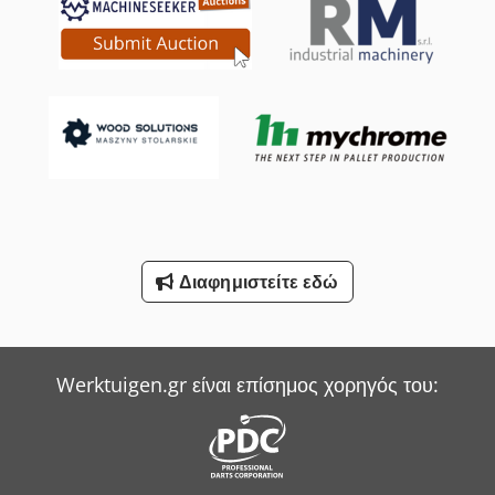
Müthing Mulcher
Niemeyer Plough
Sack & Kiesselbach Πρέσες Μεταφοράς
Smv Reachstacker
Werner & Pfleiderer Ζυγιστής
Witzig & Frank Μηχανές Μεταφοράς
Διαφημιστείτε εδώ
Wurster & Dietz Μηχανές Κατασκευής Παλετών
Yale Picker
Werktuigen.gr είναι επίσημος χορηγός του: