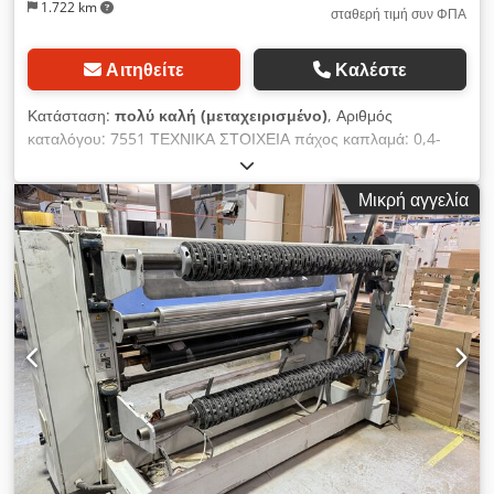
1.722 km
σταθερή τιμή συν ΦΠΑ
Αιτηθείτε
Καλέστε
Κατάσταση:
πολύ καλή (μεταχειρισμένο)
, Αριθμός
καταλόγου: 7551 ΤΕΧΝΙΚΑ ΣΤΟΙΧΕΙΑ πάχος καπλαμά: 0,4-
2mm πλάτος διέλευσης κάτω από το σώμα: 920mm χειρισμός
με ποδοδιακόπτη διαστάσεις τραπεζιού: 1250x340mm 2
Μικρή αγγελία
μεταλλικοί κύλινδροι πίεσης απαίτηση αέρα: 6 bar κάτω
ελκυστικός κύλινδρος από καουτσούκ 2 λεία, μεταλλικά
ελκυστικά ρολά κινητήρας: 0,55kW διαστάσεις Μ/Π/Υ:
1400x550x1500mm βάρος: 205kg – γερμανικής κατασκευής –
αβαφή – τεκμηρίωση DTR – πολύ καλή κατάσταση –
μεταχειρισμένη συρραπτική μηχανή Τιμή χωρίς ΦΠΑ: 6900 PLN
Crodpfx Aijzhu Nmsrjf Τιμή χωρίς ΦΠΑ: 1640 EUR ανάλογα
με τιμή 4,2 EUR (Οι τιμές ενδέχεται να αλλάξουν σε περίπτωση
σημαντικών διακυμάνσεων)