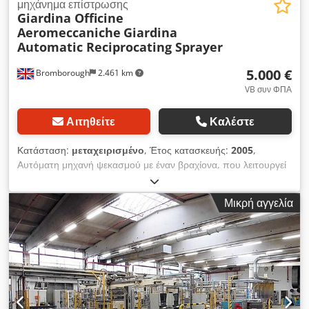
μηχάνημα επίστρωσης
Giardina Officine
Aeromeccaniche
Giardina
Automatic Reciprocating Sprayer
5.000 €
Bromborough
2.461 km
VB συν ΦΠΑ
Αιτηθείτε
Καλέστε
Κατάσταση:
μεταχειρισμένο
, Έτος κατασκευής:
2005
,
Αυτόματη μηχανή ψεκασμού με έναν βραχίονα, που λειτουργεί
με αλυσιδωτή κίνηση, της εταιρείας Giardina, για την αυτόματη
εφαρμογή χρωμάτων, ασπριστικών και βερνικιών σε ξυλεία και
Μικρή αγγελία
επίπεδες επιφάνειες. Κατασκευάζεται από την Giardina
Officine Aeromeccaniche S.p.A. (Figino Serenza, Ιταλία) και
διατίθεται/ενσωματώνεται από την Mared (Σουηδία).
Κατάλληλη για εργαστήρια βαφής ξυλείας, ξυλουργεία ή
μονάδες φινιρίσματος πάνελ. Μεταχειρισμένη, μηχανή από
προηγούμενη παραγωγική σειρά. Πωλείται όπως είναι.
Παραλαβή: Crsdpfx Aezlzfpoirof (CH62 3QD). Μόνο