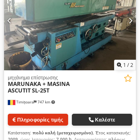
1
/
2
μηχάνημα επίστρωσης
MARUNAKA + MASINA
ASCUTIT
SL-25T
Timișoara
747 km
Πληροφορίες τιμής
Καλέστε
Κατάσταση:
πολύ καλή (μεταχειρισμένο)
, Έτος κατασκευής:
2009
, ώρες λειτουργίας:
7.000 h
, Λειτουργικότητα:
πλήρως