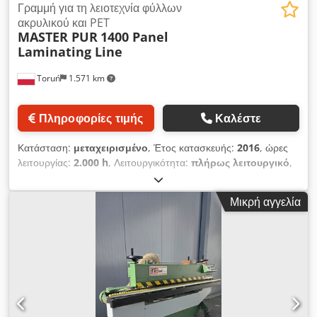
Γραμμή για τη λειοτεχνία φύλλων
ακρυλικού και PET
MASTER PUR
1400 Panel
Laminating Line
Toruń
1.571 km
Πληροφορίες τιμής
Καλέστε
Κατάσταση:
μεταχειρισμένο
, Έτος κατασκευής:
2016
, ώρες
λειτουργίας:
2.000 h
, Λειτουργικότητα:
πλήρως λειτουργικό
,
Γραμμή για την επικάλυψη πλακών με χρήση ΑΚΡΥΛΙΚΟΥ,
PET, PVC, HPL, CPL MASTER PUR-1400 Γραμμή Επικάλυψης
Μικρή αγγελία
Πλακών Επαγγελματική γραμμή για μονόπλευρη επικάλυψη
πλακών με χρήση θερμοκολλητικής κόλλας PUR. Εφαρμογές Το
μηχάνημα προορίζεται για την επικάλυψη: MDF ινοσανίδας
κοντραπλακέ πλακών PVC γυψοσανίδων άλλων
ξυλοβασισμένων υλικών Υλικά επικάλυψης που
υποστηρίζονται: ΑΚΡΥΛΙΚΟ PVC HPL PET CPL διακοσμητικό
χαρτί Τεχνικά χαρακτηριστικά Credpfjzkmqbsx Airef Εύρος
εργασίας: 1400 mm Μέγιστη διάσταση πλακών: 2800 × 1300