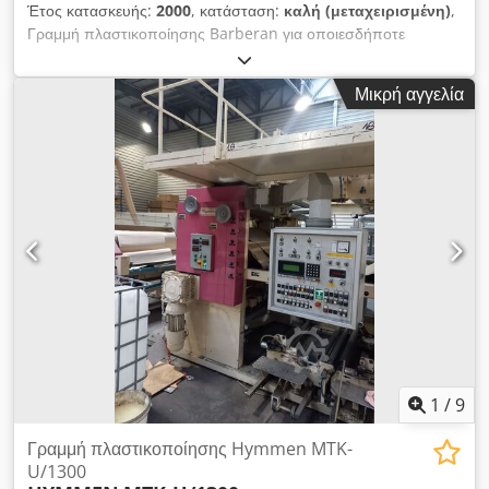
Έτος κατασκευής:
2000
, κατάσταση:
καλή (μεταχειρισμένη)
,
Γραμμή πλαστικοποίησης Barberan για οποιεσδήποτε
ερωτήσεις καλέστε 790800714 γραμμή σε συνεχή λειτουργία
μέγιστο πλάτος πλαστικοποίησης - 1300mm ελάχιστο πάχος
Μικρή αγγελία
3mm Cjdpfx Aijilqvrerjrf μέγιστο πάχος 40mm μέγιστο μήκος
στοιχείων 2800 mm ελάχιστο μήκος περίπου 600mm
αδιαβάθμητη ρύθμιση της ταχύτητας από τη μηχανή βούρτσας
μέγιστη ταχύτητα 20 m/min. η γραμμή αποτελείται από -
αυτόματη φόρτωση Tommassini (δεν λειτουργεί) - μηχανή
βουρτσίσματος πάνω και κάτω - λαμπτήρες θέρμανσης
μπροστά από τους κυλίνδρους κόλλας πάνω και κάτω -
Εφαρμογέας κόλλας PVAC - πάνω και κάτω λάμπες
στεγνώματος - γραμμή χαλύβδινων καλανδέρων σιδερώματος -
Επιπλέον, η γραμμή διαθέτει ένα πρόσθετο στεφάνι για την
άνω επιφάνεια (εργασία) - είναι δυνατή η πλαστικοποίηση στη
μία πλευρά με φύλλα PP.
1
/
9
Γραμμή πλαστικοποίησης Hymmen MTK-
U/1300