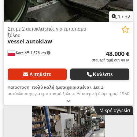
συμπίεση
1
/
32
Σετ με 2 αυτοκλειωτές για εμποτισμό
ξύλου
vessel
autoklaw
48.000 €
Karsin
1.676 km
σταθερή τιμή συν ΦΠΑ
Αιτηθείτε
Καλέστε
Κατάσταση:
πολύ καλή (μεταχειρισμένο)
, Σετ 2
αυτόκλαυσης για εμποτισμό ξύλου. Εσωτερική διάμετρος: 1950
mm Συνολικό μήκος: 13500 mm Crjdpjw S N Awjfx Airof + 3
δεξαμενές για εμποτιστικό υγρό
Μικρή αγγελία