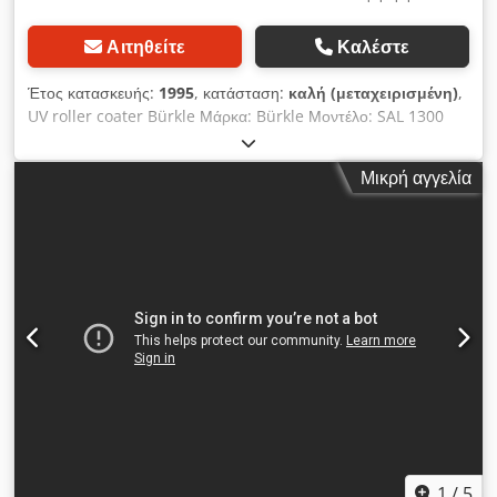
Αιτηθείτε
Καλέστε
Έτος κατασκευής:
1995
, κατάσταση:
καλή (μεταχειρισμένη)
,
UV roller coater Bürkle Μάρκα: Bürkle Μοντέλο: SAL 1300
Μηχάνημα αριθ .: 7251 Έτος κατασκευής: 1995 Τεχν.
δεδομένα: Πλάτος εργασίας: 1300 mm Πάχος τεμαχίου
Μικρή αγγελία
εργασίας: 100 mm heightψος εργασίας: 870 mm Ταχύτητα
τροφοδοσίας: 6-30 m / min Κύλινδρος γιατρών
επιχρωμιωμένος: Διάμετρος 174 mm Κύλινδρος εφαρμογής με
καουτσούκ: Διάμετρος 238 mm Πίεση εργασίας μέγιστο: 6 bar
Κινητήρας : 2,2 kW, 400V, 50 Hz, τριφασικό μέγεθος για
μεταφορά: 2850x900x2200 mm Βάρος: 1450kg Αριθμός
αποθέματος: 2000360 Credpfx Aijg Hr A Ijrof
1
/
5