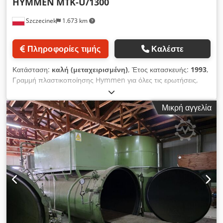
HYMMEN
MTK-U/1300
Szczecinek
1.673 km
Πληροφορίες τιμής
Καλέστε
Κατάσταση:
καλή (μεταχειρισμένη)
, Έτος κατασκευής:
1993
,
Γραμμή πλαστικοποίησης Hymmen για όλες τις ερωτήσεις,
παρακαλούμε επικοινωνήστε με 790800714 Credpsilqwajfx
Airef Γραμμή σε συνεχή λειτουργία Μέγιστο πλάτος
Μικρή αγγελία
πλαστικοποίησης - 1300mm ελάχιστο πάχος 3mm µέγιστο
πάχος 40mm μέγιστο μήκος στοιχείων 2800 mm ελάχιστο
μήκος περίπου 600 mm ταχύτητα γραμμής - 21 m/min
σταθερή (συνεχής έλεγχος ταχύτητας, πραγματοποιήθηκε
εκσυγχρονισμός, αντικατάσταση μετατροπέων και κινητήρων
κίνησης, νέο πρόγραμμα και έλεγχος) Η γραμμή αποτελείται
από - χειροκίνητη φόρτωση και εκφόρτωση - μηχανή
βουρτσίσματος πάνω και κάτω - λαμπτήρες θέρμανσης
μπροστά από τους άνω και κάτω κυλίνδρους κόλλας - μηχανή
εφαρμογής κόλλας PVAC - λαμπτήρες ξήρανσης προς τα πάνω
και προς τα κάτω - γραμμή χαλύβδινων καλανδέρων για