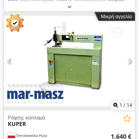
λειτουργικό
, αριθμός μηχανήματος/οχήματος:
SL-25T
,
Marunaka SL 25 T, με μεταφορικό ιμάντα + μηχανή
Μικρή αγγελία
ακονίσματος μαχαιριών, τιμή και άλλες λεπτομέρειες θα σας
αποσταλούν μέσω email. Cedpfx Ajzruhwoirjrf
1
/
14
Ράφτης καπλαμά
KUPER
1.640 €
Sierakowska Huta