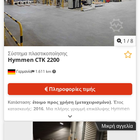
παραλαβή από τις εγκαταστάσεις – ο αγοραστής είναι
υπεύθυνος για την αποσύνδεση, την αποσυναρμολόγηση, τη
φόρτωση, τη στερέωση και τη μεταφορά. Παρέχεται
δυνατότητα βοήθειας κατά τη φόρτωση, κατόπιν συνεννόησης.
1
/
8
Σύστημα πλαστικοποίησης
Hymmen
CTK 2200
Γερμανία
1.611 km
Πληροφορίες τιμής
Κατάσταση:
έτοιμο προς χρήση (μεταχειρισμένο)
, Έτος
κατασκευής:
2016
, Μια πλήρης γραμμή επικάλυψης Hymmen
για τη βιομηχανία επεξεργασίας ξύλου διατίθεται προς πώληση.
Κύρια εξαρτήματα: μονάδες μεταφοράς (κυλιόμενοι διάδρομοι
Μικρή αγγελία
στοίβαξης, μονάδες ανύψωσης, γέφυρες φόρτωσης/
εκφόρτωσης και πλατφόρμες), μηχανές καθαρισμού