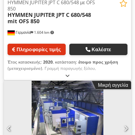
HYMMEN JUPITER JPT C 680/548 με OFS
850
HYMMEN
JUPITER JPT C 680/548
mit OFS 850
Γερμανία
1.604 km
Πληροφορίες τιμής
Καλέστε
Έτος κατασκευής:
2020
, κατάσταση:
έτοιμο προς χρήση
(μεταχειρισμένο)
, Γραμμή παραγωγής ξύλου,
κατασκευασμένη το 2020. Αυτή η HYMMEN JUPITER JPT C
680/548 με OFS 850 έχει μέγιστο πλάτος εκτύπωσης 548 mm
Μικρή αγγελία
και ταχύτητα συστήματος από 8 έως 65 m/min. Είναι
σχεδιασμένη για υψηλής ταχύτητας φινίρισμα επιφανειών
μεγάλων πανέλων, ιδανική για τη βιομηχανία δαπέδων και
επίπλων. Εάν αναζητάτε ένα ποιοτικό εκτυπωτικό μηχάνημα,
θα πρέπει να λάβετε υπόψη την HYMMEN JUPITER JPT C
680/548 με OFS 850 που προσφέρουμε προς πώληση.
Επικοινωνήστε μαζί μας για περισσότερες λεπτομέρειες. •
Γενικά δεδομένα συστήματος: • Ονομαστικό πλάτος: 680 mm