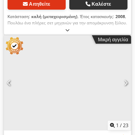
Αιτηθείτε
Καλέστε
Κατάσταση:
καλή (μεταχειρισμένη)
, Έτος κατασκευής:
2008
,
Πουλάω ένα πλήρες σετ μηχανών για την απομάκρυνση ξύλου.
Έτος κατασκευής: 1993 - 2008 Brusa di Garboli TA30 L.Loser
AA200 Μηχανές φρεζαρίσματος Μηχανές κοπής με τροφοδοσία
Μικρή αγγελία
Dedst I U Amopfx Ahueck Μηχανές λείανσης κυλίνδρων Μαζί
10 μηχανές. Κατάλληλο για dubel 6-8-10-12-16mm. Πολύ
καλή κατάσταση. Διαθέσιμα άμεσα.
1
/
23