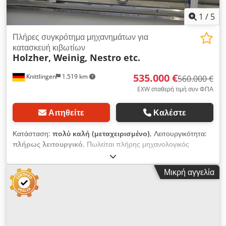
1
/
5
Πλήρες συγκρότημα μηχανημάτων για
κατασκευή κιβωτίων
Holzher, Weinig, Nestro etc.
535.000 €
Knittlingen
1.519 km
560.000 €
EXW σταθερή τιμή συν ΦΠΑ
Αιτηθείτε
Καλέστε
Κατάσταση:
πολύ καλή (μεταχειρισμένο)
, Λειτουργικότητα:
πλήρως λειτουργικό
, Πωλείται πλήρης μηχανολογικός
εξοπλισμός, ο οποίος αποτελείται από: Μηχανολογικός
εξοπλισμός Holzher σε άριστη κατάσταση (σε λειτουργία από
Μικρή αγγελία
τον 6/2024), ο οποίος περιλαμβάνει: Dcjdpfx Ajzh Hw Ashujk
Tectra 6120 Dynamic, πριονιστική μηχανή για διαμήκη κοπή
με ρυθμιζόμενο οδηγό, αυτόματο σύστημα αποθήκευσης
πλακών Storemaster 5110 (περίπου 12x18 μέτρα), Evolution
7450, κάθετο κέντρο κατεργασίας, Nextec 7705, κέντρο