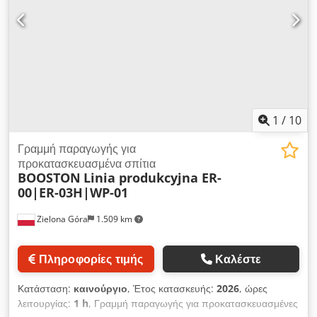
WEEKE. Επικοινωνήστε μαζί μας για περισσότερες
πληροφορίες σχετικά με το μηχάνημα. Τύποι εφαρμογών:
Ολοκληρωμένη παραγωγή Djdpfx Asx D Dq Sjhusck
1
/
10
Γραμμή παραγωγής για
προκατασκευασμένα σπίτια
BOOSTON
Linia produkcyjna ER-
00|ER-03H|WP-01
Zielona Góra
1.509 km
Πληροφορίες τιμής
Καλέστε
Κατάσταση:
καινούργιο
, Έτος κατασκευής:
2026
, ώρες
λειτουργίας:
1 h
, Γραμμή παραγωγής για προκατασκευασμένες