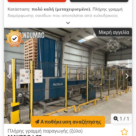
Κατάσταση:
πολύ καλή (μεταχειρισμένο)
, Πλήρης γραμμή
διαμόρφωσης σανίδων που αποτελείται από κυλινδρικούς
μεταφορείς, αποστοιβαδοτικό μηχάνημα, μεταφορικό τραπέζι,
πριόνι Haist, τετραπλής πλευράς πλάνη Weinig Hydromat 22
Μικρή αγγελία
AL με εξοπλισμό και αποστοιβαδοτή. Dcsdewz Id Topfx Ahuok
1
/
1
Αποθήκευση αναζήτησης
Πλήρης γραμμή παραγωγής (ξύλο)