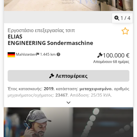
1
/
4
Εργοστάσιο επεξεργασίας τσιπ
ELIAS
ENGINEERING
Sondermaschine
100.000 €
Mahlstetten
1.445 km
Απομένουν 68 ημέρες
Λεπτομέρειες
Έτος κατασκευής:
2019
, κατάσταση:
μεταχειρισμένο
, αριθμός
μηχανήματος/οχήματος:
23467
, Απόδοση: 25/35 kVA,
σύστημα ελέγχου SIEMENS Simatic HMI, το οποίο αποτελείται
από: 1 μηχανισμό ανατροπής φορείου μεταφοράς
ξυλοπριονιδιών ELIAS ENGINEERING, μέγιστο φορτίο: 500 kg,
1 τεμαχιστή ξυλοπριονιδιών ELIAS ENGINEERING FS 600, 1
μηχανισμό προκαταρκτικού καθαρισμού ELIAS ENGINEERING
KSS-RA, 1 μηχανισμό τελικού καθαρισμού ELIAS