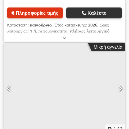
Πληροφορίες τιμής
Καλέστε
Κατάσταση:
καινούργιο
, Έτος κατασκευής:
2026
, ώρες
λειτουργίας:
1 h
, Λειτουργικότητα:
πλήρως λειτουργικό
,
BOOSTON MACHINERY – Κατασκευαστής μηχανημάτων και
εξοπλισμού για την προκατασκευή σκελετικών κατοικιών.
Μικρή αγγελία
Παρουσιάζουμε ένα σετ συναρμολογούμενων τραπεζιών
αποτελούμενο από το μοντέλο ER-01H + ER-05H – Γραμμή
παραγωγής με κινητό τραπέζι παραλαβής, εξοπλισμένο με
τροχούς για βέλτιστη αξιοποίηση του χώρου στο παραγωγικό
περιβάλλον. 1. Πρώτο τραπέζι συναρμολόγησης – ER-
01H/900, μήκους 9m (διαθέσιμα μήκη: 6,0m; 7,5m; 9,0m;
10,5m; 12,0m) - Κίνηση τραπεζιού – υδραυλικοί
ενεργοποιητές, υδραυλική αντλία - Συνολικό πλάτος 360cm (εκ
των οποίων 300cm είναι η πλάκα εργασίας) - Μέγιστο φορτίο –
2500kg - Ανθεκτική χαλύβδινη κατασκευή με ηλεκτροστατική
βαφή - Διάτρηση για τοποθέτηση υδραυλικών σφιγκτήρων SD-
01 2. Τραπέζι παραλαβής ER-05H/600 (6m) – με τροχούς –
δυνατότητα μεταφοράς με γάντζο (έλξη ή ώθηση με
περονοφόρο ανυψωτικό) - Κινητό τραπέζι που επιτρέπει