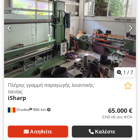
1
/
7
Πλήρης γραμμή παραγωγής λειαντικής
ταινίας
iSharp
65.000 €
Oradea
886 km
EXW VB συν ΦΠΑ
Αιτηθείτε
Καλέστε