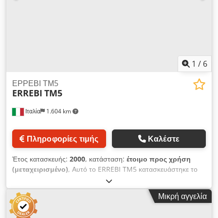
πτέρυγα με πλάτος 230 cm - Επιτρεπόμενο φορτίο στο
τραπέζι: 95 kg/1m2 (για τραπέζι 12 m - σύνολο 3500 kg) -
Στιβαρή κατασκευή από χάλυβα με βαφή πούδρας - Τρύπες
για την τοποθέτηση κυλίνδρων σύσφιξης SD-01
1
/
6
ΕΡΡΕΒΙ ΤΜ5
ERREBI
TM5
Ιταλία
1.604 km
Πληροφορίες τιμής
Καλέστε
Έτος κατασκευής:
2000
, κατάσταση:
έτοιμο προς χρήση
(μεταχειρισμένο)
, Αυτό το ERREBI TM5 κατασκευάστηκε το
2000. Σχεδιάστηκε για την παραγωγή ξύλινων παλετών και
συσκευασιών και λειτουργεί σε πολλαπλούς σταθμούς
Μικρή αγγελία
εργασίας για ταυτόχρονο καρφίωμα εξαρτημάτων. Το CNC
σύστημα διασφαλίζει τον πλήρη έλεγχο όλων των κινήσεων