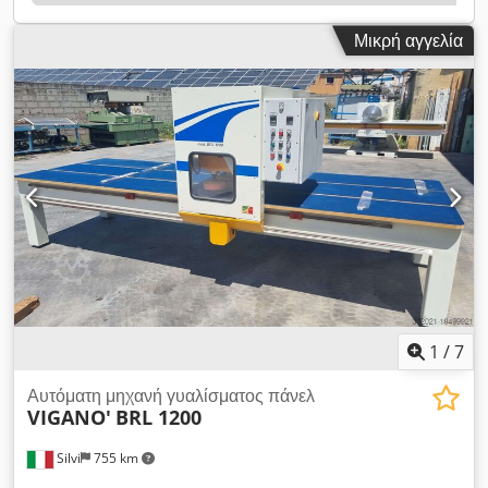
λείανσης: γυαλόχαρτο - Ακροφύσιο αναρρόφησης: 80x120mm
*
Μικρή αγγελία
1
/
7
Αυτόματη μηχανή γυαλίσματος πάνελ
VIGANO'
BRL 1200
Silvi
755 km