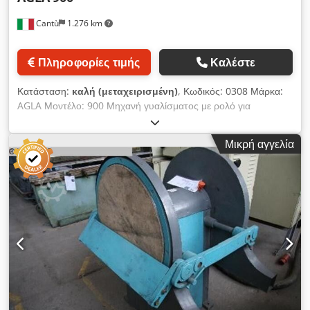
Cantù
1.276 km
Πληροφορίες τιμής
Καλέστε
Κατάσταση:
καλή (μεταχειρισμένη)
, Κωδικός: 0308 Μάρκα:
AGLA Μοντέλο: 900 Μηχανή γυαλίσματος με ρολό για
πολυεστέρα και βερνίκι – Κατάλληλη για γυάλισμα υψηλής
γυαλάδας πολυεστερικών ή πολυουρεθανικών χρωμάτων,
Μικρή αγγελία
μετάλλων, μαρμάρου και παρόμοιων υλικών. Ισχυρή
κατασκευή Διαστάσεις τραπεζιού: 2950 x 850 mm Πλάτος
εργασίας: 900 mm Ύψος εργασίας: 700 mm Διάμετρος
βούρτσας: 300 mm Ισχύς κινητήρα: 10 Hp Αυτόματη
ανύψωση τραπεζιού Συνολικές διαστάσεις: 3100 x 1750 x
1650 h mm Crjdpfx Aey Ud Dpsh Uof Βάρος: 1200 kg