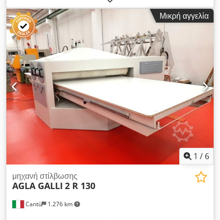
βαφών, ξύλου, μετάλλων, μαρμάρου και παρόμοιων υλικών
Μικρή αγγελία
Τεχνικά χαρακτηριστικά: Ισχυρή κατασκευή Διαστάσεις
επιφάνειας εργασίας: 3600 x 1260 mm Πλάτος εργασίας: 1200
mm Ύψος εργασίας: 300 mm Διάμετρος βούρτσας: 350 mm
Κινητήρας: 15 Hp Αυτόματη ανύψωση επιφάνειας εργασίας 2
σφιγκτήρες τεμαχίων εργασίας Συνολικές διαστάσεις (mm):
3600 x 2180 x 1650 (ύψος) Βάρος: 1700 kg Codezh Eacjpfx
Ah Ujrf
1
/
6
μηχανή στίλβωσης
AGLA GALLI
2 R 130
Cantù
1.276 km