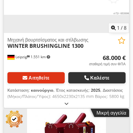
1
/
8
Μηχανή βουρτσίσματος και στίλβωσης
WINTER
BRUSHINGLINE 1300
68.000 €
Leipzig
1.551 km
σταθερή τιμή συν ΦΠΑ
Αιτηθείτε
Καλέστε
Κατάσταση:
καινούργιο
, Έτος κατασκευής:
2025
, Διαστάσεις
(Μήκος/Πλάτος/Ύψος): 4650x2230x2135 mm Βάρος: 5800 kg
Συνολική απαιτούμενη ισχύς: 19,8 kW Μηχανή βουρτσίσματος
BRUSHINGLINE 1300 - Πλάτος εργασίας: 1300 mm - Πάχος
Μικρή αγγελία
εργασίας: 3–120 mm - Ελάχιστο μήκος εργασίας: 460 mm -
Συνολική ισχύς: 19,8 kW - Τάση λειτουργίας: 400V / 50Hz -
Ταχύτητα τροφοδοσίας: 3 ~ 17 m/min - Εργασιακή πίεση αέρα: