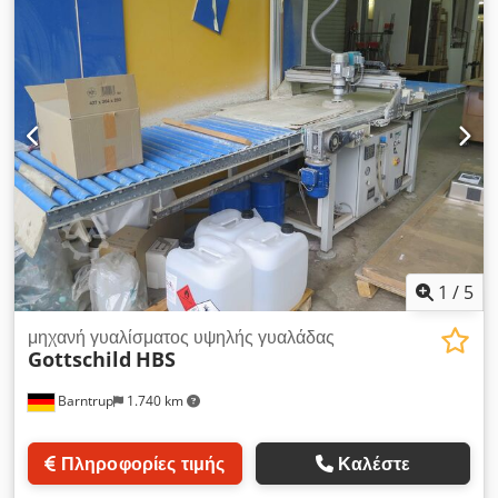
βούρτσας 190 mm - Ταχύτητα βούρτσας 1500 rpm -
Διάμετρος άξονα 40 mm - Αριθμός βουρτσών: 2 τεμ. (μέταλλο
+ νάιλον) - μέγ. ταχύτητα του ιμάντα τροφοδοσίας + ρύθμιση
χωρίς βαθμίδες 0 - 10 m/min. - Ύψος εργασίας 940 mm + 50
mm - Διάμετρος ακροφυσίου εξαγωγής 2 x 120 mm - Συνολική
ισχύς 8,0 kW (2 x 4 KW) - Τάση 400V / 50Hz - Συνολικές
διαστάσεις L=1300 mm, Π=1200 mm, Υ=1650 mm - Βάρος 44
Cjdpsv A Hdpofx Ah Uerf
1
/
5
μηχανή γυαλίσματος υψηλής γυαλάδας
Gottschild
HBS
Barntrup
1.740 km
Πληροφορίες τιμής
Καλέστε