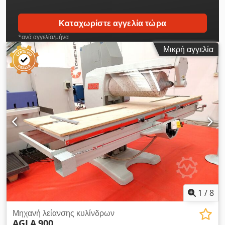
Καταχωρίστε αγγελία τώρα
*ανά αγγελία/μήνα
Μικρή αγγελία
1
/
8
Μηχανή λείανσης κυλίνδρων
AGLA
900