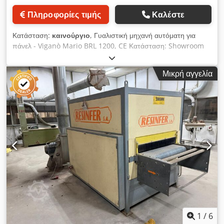
Πληροφορίες τιμής
Καλέστε
Κατάσταση:
καινούργιο
, Γυαλιστική μηχανή αυτόματη για
πάνελ - Viganò Mario BRL 1200, CE Κατάσταση: Showroom
(ποτέ δεν χρησιμοποιήθηκε) Διαθεσιμότητα: Άμεση
Cedpfxswxc Rvo Ah Uerf Το αυτόματο γυαλιστικό μοντέλο BRL
Μικρή αγγελία
1200 είναι μια σύγχρονη και αποδοτική μηχανή, ειδικά
σχεδιασμένη για το γυάλισμα επίπεδων επιφανειών, βαμμένων
με γυαλιστερές πολυεστερικές ή δι-συστατικές βάσεις
πολυουρεθανικής βαφής, μεταξύ άλλων. Η κατασκευή της
μηχανής είναι από στιβαρό μέταλλο και διαθέτει ξύλινο τραπέζι
με ωφέλιμη επιφάνεια εργασίας 1200 x 3000 mm, ύψος
εργασίας 900 mm και μέγιστη δυνατότητα πάχους έως 200
mm. Το σύστημα γυαλίσματος αποτελείται από 6
σφουγγαράκια με τροχούς, που διαθέτουν συνδυασμένη
τροχιακή και ατομική περιστροφή. Η εναλλασσόμενη κίνηση
της μηχανής είναι ρυθμιζόμενη σε ταχύτητα μέσω
ποτενσιόμετρου. Η μηχανή είναι τοποθετημένη σε στιβαρή
βάση από ηλεκτροσυγκολλητό ατσάλι, που εξασφαλίζει υψηλή
σταθερότητα και εγγυάται υψηλή ποιότητα γυαλίσματος σε
1
/
6