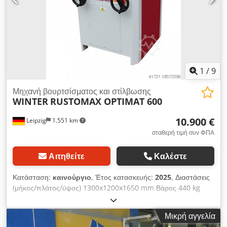
Τροφοδοσία κινητήρα 0,25 KW - Συνολική ισχύς 4,65 kW -
Τάση 400 V/ 50 Hz - συμπεριλαμβανομένων 2 βουρτσών για
δόμηση σκληρού και μαλακού τεμαχίου σε ρολό με το χέρι
διαστάσεις L= 1240 mm, W = 950 mm, Υ = 1650 mm - Βάρος
435 kg
1
/
9
Μηχανή βουρτσίσματος και στίλβωσης
WINTER
RUSTOMAX OPTIMAT 600
10.900 €
Leipzig
1.551 km
σταθερή τιμή συν ΦΠΑ
Αιτηθείτε
Καλέστε
Κατάσταση:
καινούργιο
, Έτος κατασκευής:
2025
, Διαστάσεις
(μήκος/πλάτος/ύψος) 1300x1200x1650 mm Βάρος 440 kg
Συνολική απαίτηση ισχύος 8 kW Βουρτσιστικό μηχάνημα
RUSTOMAX OPTIMAT 600 - Πλάτος εργασίας 600 mm - μέγ.
Μικρή αγγελία
ύψος υλικού 300 mm - Μήκος εργασίας 1200 mm - Διάμετρος