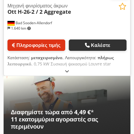
Μηχανή φινιρίσματος άκρων
Ott
H-26-2 / 2 Aggregate
Bad Sooden-Allendorf
1.640 km
Πληροφορίες τιμής
Καλέστε
Κατάσταση:
μεταχειρισμένο
, Λειτουργικότητα:
πλήρως
λειτουργικό
, 0,75 kW Συσκευή ψεκασμού Louvre star
150/70/25 mm σιζάλ/δέρμα/πλαστικό ύφασμα Louvre star
150/70/25 mm σιζάλ/πλαστικό ύφασμα Φλάντζες 70 mm
μειωμένες σε 11 mm (2 τεμ.) Μεταλλικά Πάνω πίνακας ελέγχου
Crodpfx Ahsigaf Rj Ujf 4 κινητήρες 0,18 kW για βούρτσες
Διαφημίστε τώρα από 4,49 €
*
11 εκατομμύρια αγοραστές
σας
περιμένουν