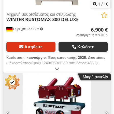
1
/
10
Μηχανή βουρτσίσματος και στίλβωσης
WINTER
RUSTOMAX 300 DELUXE
6.900 €
Leipzig
1.551 km
σταθερή τιμή συν ΦΠΑ
Αιτηθείτε
Καλέστε
Κατάσταση:
καινούργιο
, Έτος κατασκευής:
2025
, Διαστάσεις
(μήκος/πλάτος/ύψος) 1240x950x1650 mm Βάρος 435 kg
Συνολική απαίτηση ισχύος 4,65 kW Βουρτσιστικό μηχάνημα
RUSTOMAX 300 DELUXE - Πλάτος εργασίας 300 mm - Ύψος
Μικρή αγγελία
εργασίας μέγ. 300 mm - Μήκος εργασίας 1100 mm -
Διάμετρος βούρτσας 190 mm - Ταχύτητα βούρτσας 1500 rpm
- Διάμετρος οπής βούρτσας 40 mm - δύο μονάδες βούρτσας
συμπεριλαμβανομένης της βούρτσας - Ταχύτητα τροφοδοσίας
συνεχώς ρυθμιζόμενη έως 10 m/min. Cjdpfjv A Hdcsx Ah Usrf
- Ύψος εργασίας 940 mm - Διάμετρος ακροφυσίου εισαγωγής
2 x 120 mm - Μονάδες βούρτσας ισχύος 2 x 2,2 KW -