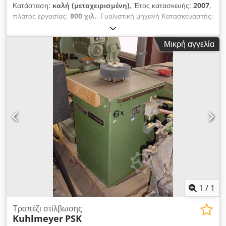
Κατάσταση:
καλή (μεταχειρισμένη)
, Έτος κατασκευής:
2007
,
πλάτος εργασίας:
800 χιλ.
, Γυαλιστική μηχανή Κατασκευαστής:
Gottschild Τύπος: HBS Έτος κατασκευής: 2007 Μηχανή
γυαλίσματος υψηλής γυαλάδας, προηγουμένως
Μικρή αγγελία
χρησιμοποιήθηκε για γυάλισμα μετώπων κουζίνας και
τμημάτων επίπλων μπάνιου Πλάτος εργασίας: 800 mm 1
γυαλιστική κεφαλή κινείται αυτόματα δεξιά – αριστερά
Κινητήρας γυαλίσματος: 0,7/0,9 kW Η περιοχή εργασίας
ανιχνεύεται μέσω αισθητήρων Crjdpsxzqrqofx Ah Uof
Μεταφορική ταινία πλάτος 820 x μήκος 1950 mm Η
μεταφορική ταινία κινείται εμπρός και πίσω Μπροστά και πίσω
από τη μεταφορική ταινία υπάρχει από ένα ράουλο διαστάσεων
B 820 mm x L 1500 mm Συνδεδεμένη ισχύς 2,2 kW / 400 V /
50 Hz Σύνδεση πεπιεσμένου αέρα 6 bar
1
/
1
Τραπέζι στίλβωσης
Kuhlmeyer
PSK