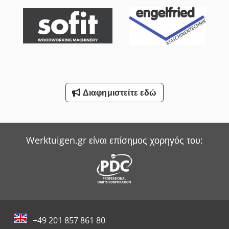
Sack & Kiesselbach Πρέσες Μεταφοράς
Weima Hacker
Werner & Pfleiderer Ζυγιστής
Witzig & Frank Μηχανές Μεταφοράς
Διαφημιστείτε εδώ
Wurster & Dietz Μηχανές Κατασκευής Παλετών
Yale Picker
Werktuigen.gr είναι επίσημος χορηγός του:
+49 201 857 861 80