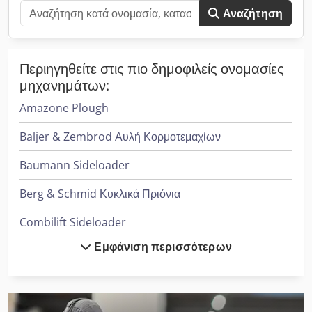
Αναζήτηση
Περιηγηθείτε στις πιο δημοφιλείς ονομασίες
μηχανημάτων:
Amazone Plough
Baljer & Zembrod Αυλή Κορμοτεμαχίων
Baumann Sideloader
Berg & Schmid Κυκλικά Πριόνια
Combilift Sideloader
Εμφάνιση περισσότερων
Cvs Ferrari Reachstacker
Dücker Mulcher
Fischer & Krecke Μηχανές Σακούλας