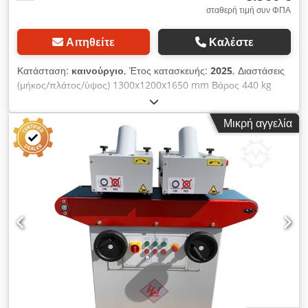
σταθερή τιμή συν ΦΠΑ
Αιτηθείτε
Καλέστε
Κατάσταση:
καινούργιο
, Έτος κατασκευής:
2025
, Διαστάσεις
(μήκος/πλάτος/ύψος) 1300x1200x1650 mm Βάρος 440 kg
Συνολική απαίτηση ισχύος 6,5 kW Βουρτσιστή RUSTOMAX
OPTIMAT 400 - Πλάτος εργασίας 400 mm - μέγ. ύψος υλικού
Μικρή αγγελία
300 mm - Μήκος εργασίας 1200 mm - Διάμετρος βούρτσας
190 mm - Ταχύτητα βούρτσας 1500 rpm - Διάμετρος άξονα 40
mm - Αριθμός βουρτσών: 2 τεμ. (μέταλλο + νάιλον) - μέγ.
ταχύτητα του ιμάντα τροφοδοσίας + ρύθμιση χωρίς βαθμίδες 0
- 10 m/min. Codpjv A Hdisfx Ah Ujrf - Ύψος εργασίας 940
mm + 50 mm - Διάμετρος ακροφυσίου εξαγωγής 2 x 120 mm -
Συνολική ισχύς 6,5 kW - Τάση 400V / 50Hz - Συνολικές
διαστάσεις L=1300 mm, Π=1200 mm, Υ=1650 mm - Βάρος
440 kg