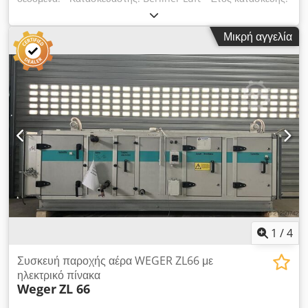
2013 - Τύπος: RXL 30 - Σύνδεση καναλιού: Αναρρόφηση
875x875mm, Εκτόνωση 875x875mm - Ροή αέρα: 30.000m³/h
Μικρή αγγελία
- Θερμαντικό μέσο: Ζεστό νερό PWW 90/70°C - Θερμική ισχύς
Q: μέγιστο 344,29kW - Μέσο: νερό 4,24m³/h - Διάμετρος
σύνδεσης σωλήνα θέρμανσης: 1 ίντσα - Ισχύς κινητήρα: 15kW
- Τοποθεσία: σε απόθεμα - Διακυμάνσεις τάσης: μέγιστο +/- 5
% - Χωρίς ηλεκτρικό πίνακα Διαστάσεις: - Μήκος: 5.300mm
Crsdpsxgh I Hofx Af Djf - Πλάτος: 2.000mm - Ύψος:
1.755mm
1
/
4
Συσκευή παροχής αέρα WEGER ZL66 με
ηλεκτρικό πίνακα
Weger
ZL 66