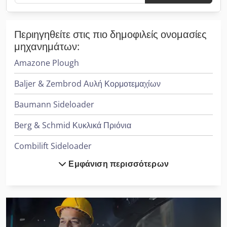
Περιηγηθείτε στις πιο δημοφιλείς ονομασίες
μηχανημάτων:
Amazone Plough
Baljer & Zembrod Αυλή Κορμοτεμαχίων
Baumann Sideloader
Berg & Schmid Κυκλικά Πριόνια
Combilift Sideloader
Εμφάνιση περισσότερων
Cvs Ferrari Reachstacker
Dücker Mulcher
Heidenreich & Harbeck Μηχανήματα Διάτρησης Βαθιάς Οπής