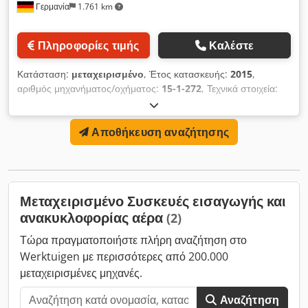
Γερμανία
1.761 km
Πληροφορίες τιμής
Καλέστε
Κατάσταση:
μεταχειρισμένο
, Έτος κατασκευής:
2015
,
αριθμός μηχανήματος/οχήματος:
15-1-272
, Τεχνικά στοιχεία:
Codpfx Afsykuz Ao Djrf - Κατασκευαστής: Weger air
solutions - Έτος κατασκευής: 2015 - Τύπος: ZL66 - Ισχύς
Αποθήκευση αναζήτησης
κινητήρα: 1,27 kW - Μήκος: 2.900 mm - Πλάτος: 705 mm -
Ύψος: 890 mm - Σύνδεση καναλιού: αναρρόφηση 605x655
mm, συμπίεση 605x560 mm - Θερμαντικό μέσο: ζεστό νερό
PWW 70/50 - Ροή όγκου: 3.000 m³/h - Διάμετρος σύνδεσης
σωλήνα θέρμανσης: DN 32 mm - Τάση: 230V - Τοποθεσία: σε
Μεταχειρισμένο Συσκευές εισαγωγής και
απόθεμα - Διακυμάνσεις τάσης μέγ. +/- 5 %
ανακυκλοφορίας αέρα
(2)
Τώρα πραγματοποιήστε πλήρη αναζήτηση στο
Werktuigen με περισσότερες από 200.000
μεταχειρισμένες μηχανές.
Αναζήτηση