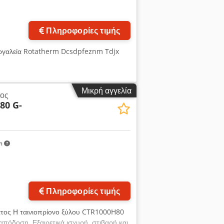
Ζητήστε περισσότερες
φωτογραφίες
Πληροφορίες τιμής
ι εργαλεία Rotatherm Dcsdpfeznm Tdjx
Μικρή αγγελία
τος
80 G-
km
Πληροφορίες τιμής
ατος Η ταινιοπρίονο ξύλου CTR1000H80
απόδοση. Εξαιρετικά ισχυρή, στιβαρή και