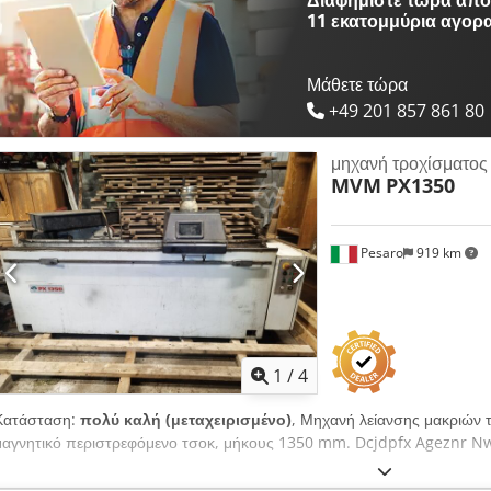
Διαφημίστε τώρα από 
11 εκατομμύρια αγορ
Μάθετε τώρα
+49 201 857 861 80
μηχανή τροχίσματος
MVM
PX1350
Pesaro
919 km
1
/
4
Κατάσταση:
πολύ καλή (μεταχειρισμένο)
, Μηχανή λείανσης μακριών 
μαγνητικό περιστρεφόμενο τσοκ, μήκους 1350 mm. Dcjdpfx Ageznr N