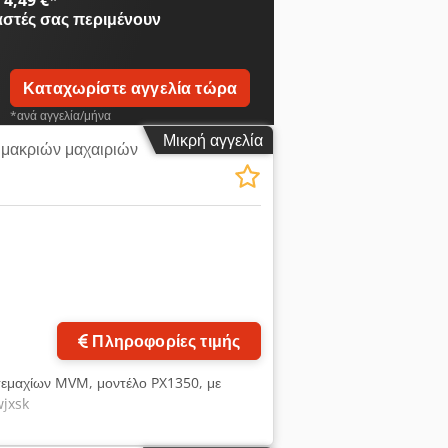
4,49 €
*
αστές
σας περιμένουν
Καταχωρίστε αγγελία τώρα
*ανά αγγελία/μήνα
Μικρή αγγελία
 μακριών μαχαιριών
Πληροφορίες τιμής
τεμαχίων MVM, μοντέλο PX1350, με
wjxsk