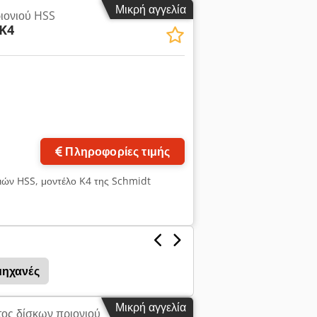
Μικρή αγγελία
ιονιού HSS
K4
Ζητήστε περισσότερες
φωτογραφίες
Πληροφορίες τιμής
ιών HSS, μοντέλο K4 της Schmidt
μηχανές
Μικρή αγγελία
ος δίσκων πριονιού