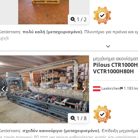
1
/
2
Κατάσταση:
πολύ καλή (μεταχειρισμένο)
, Πλυντήριο για πριόνια κα
Agxjk
μηχάνημα ακονίσμα
Pilous
CTR1000H
VCTR1000H80H
Laakirchen
1.183 
1
/
8
Κατάσταση:
σχεδόν καινούργιο (μεταχειρισμένο)
, Επίδειξη μηχανήμ
με ταινία πριονιού 80 mm για ακόμη καθαρότερες κοπές και υψηλότερη 