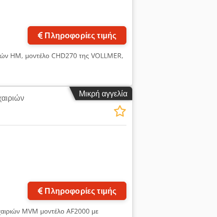
Πληροφορίες τιμής
ονών HM, μοντέλο CHD270 της VOLLMER,
Μικρή αγγελία
χαιριών
Ζητήστε περισσότερες
φωτογραφίες
Πληροφορίες τιμής
χαιριών MVM μοντέλο AF2000 με