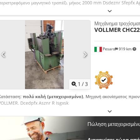
περιστρεφόμενο μαγνητικό τραπέζι, μήκος 2000 mm Dsdeznr Sfepfx A
Μηχάνημα τροχίσμα
VOLLMER
CHC2
Pesaro
919 km
1
/
3
Κατάσταση:
πολύ καλή (μεταχειρισμένο)
, Μηχανή ακονίσματος πριον
VOLLMER. Dcedpfx Asznr R Isgxsk
Πώληση μεταχειρισμέν