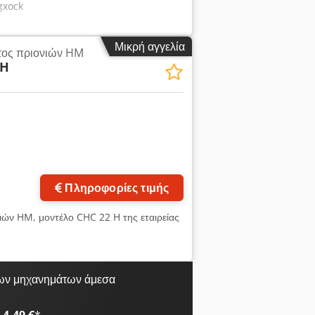
gxock
Μικρή αγγελία
τος πριονιών HM
2H
Πληροφορίες τιμής
ιών HM, μοντέλο CHC 22 H της εταιρείας
ων μηχανημάτων άμεσα