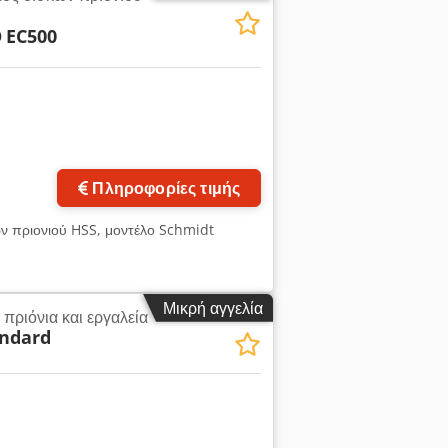
O
EC500
Πληροφορίες τιμής
ν πριονιού HSS, μοντέλο Schmidt
Μικρή αγγελία
πριόνια και εργαλεία
ndard