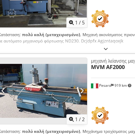
1
/
5
Κατάσταση:
πολύ καλή (μεταχειρισμένο)
, Μηχανή ακονίσματος πρι
με αυτόματο μηχανισμό φόρτωσης ND230. Dcjdpfx Agjzntaqoxjk
μηχανή λείανσης μα
MVM
AF2000
Pesaro
919 km
1
/
2
Κατάσταση:
πολύ καλή (μεταχειρισμένο)
, Μηχάνημα τροχίσματος μα