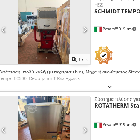
HSS
SCHMIDT TEMP
Pesaro
919 km
1
/
3
Κατάσταση:
πολύ καλή (μεταχειρισμένο)
, Μηχανή ακονίσματος δίσκω
Tempo EC500. Dedpfjznm T Rsx Agxsck
Σύστημα πλύσης για 
ROTATHERM
Sta
Pesaro
919 km