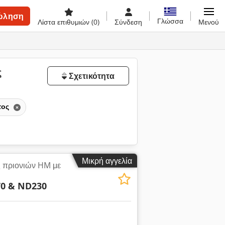
ώληση
Γλώσσα
Λίστα επιθυμιών
(0)
Σύνδεση
Μενού
ς
Σχετικότητα
τος
Μικρή αγγελία
 πριονιών HM με
0 & ND230