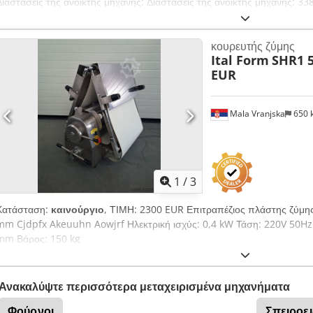
Διαστάσεις της ανοικτής μηχανής: Διαστάσεις της ανοικτής μηχανής: 
κλειστής μηχανής: 3380x1080 mm: 1080x1010x2250mm Μήκος ταινίας:
1,1kW Τάση: 400V 50Hz Μέγιστη ποσότητα εργάσιμης ζύμης: 8kg Βάρο
κουρευτής ζύμης
Ital Form
SHR1 5
EUR
Mala Vranjska
650 
1
/
3
Κατάσταση:
καινούργιο
, ΤΙΜΗ: 2300 EUR Επιτραπέζιος πλάστης ζύμης
mm Cjdpfx Akeuuhn Aowjrf Ηλεκτρική ισχύς: 0,4 kW Τάση: 220V 50Hz 
mm Βάρος: 150 kg
Ανακαλύψτε περισσότερα μεταχειρισμένα μηχανήματα
Φούρνοι
Σπειροε