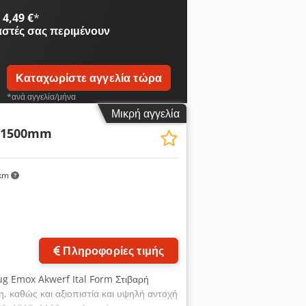
4,49 €
*
αστές
σας περιμένουν
Καταχωρίστε αγγελία τώρα
*ανά αγγελία/μήνα
Μικρή αγγελία
/1500mm
km
αφίες
Πληροφορίες τιμής
ug Emox Akwerf Ital Form Στιβαρή
η, καθώς και αξιοπιστία και υψηλή αντοχή