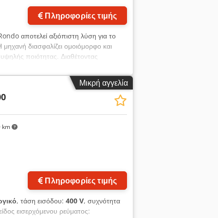
Πληροφορίες τιμής
ondo αποτελεί αξιόπιστη λύση για το
Η μηχανή διασφαλίζει ομοιόμορφο και
 υψηλής ποιότητας. Διαθέτοντας
ου και ευελιξία κατά τη λειτουργία. Η
γάλη διάρκεια ζωής και εύκολη
Μικρή αγγελία
αι αποδοτική επεξεργασία, καθιστώντας
00
κτηριστικά: Κατασκευαστής: Seewer Rondo
 1100 mm Πλάτος: 1150 mm Μήκος:
ο ατσάλι Ταχύτητα: περ. 60 cm/s
0 km
Πληροφορίες τιμής
ργικό
, τάση εισόδου:
400 V
, συχνότητα
 είδος εισερχόμενου ρεύματος: