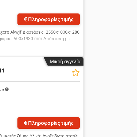
Πληροφορίες τιμής
gcre Akwjf Διαστάσεις: 2550x1000x1280
ταφοράς: 500x1980 mm Απόσταση με
Μικρή αγγελία
11
km
αφίες
Πληροφορίες τιμής
υμωτής ζύμης Υλικό: Ανοξείδωτο ατσάλι