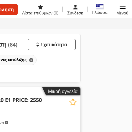
ώληση
Γλώσσα
Λίστα επιθυμιών
(0)
Σύνδεση
Μενού
ηση
(84)
Σχετικότητα
νές εκτύλιξης
Μικρή αγγελία
0 E1 PRICE: 2550
km