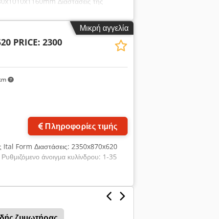
3380x1010x1160mm Διαστάσεις της
 1500mm Ηλεκτρική ισχύς: 0,75kW /
ς μηχανήματος: 250 kg
Μικρή αγγελία
20 PRICE: 2300
km
Πληροφορίες τιμής
 Ital Form Διαστάσεις: 2350x870x620
Ρυθμιζόμενο άνοιγμα κυλίνδρου: 1-35
ιδής ζυμωτήρας