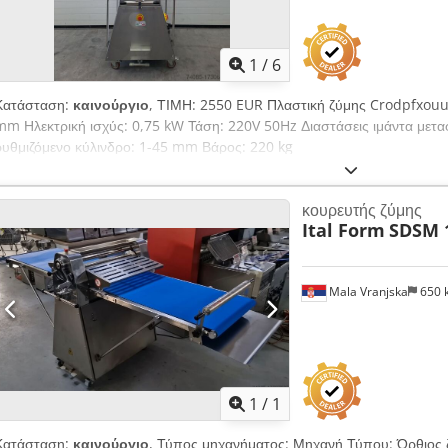
1
/
6
Κατάσταση:
καινούργιο
, ΤΙΜΗ: 2550 EUR Πλαστική ζύμης Crodpfxouu
mm Ηλεκτρική ισχύς: 0,75 kW Τάση: 220V 50Hz Διαστάσεις ιμάντα με
ρυθμιζόμενο κύλινδρο: 1-45 mm Βάρος: 220 kg
κουρευτής ζύμης
Ital Form
SDSM 
Mala Vranjska
650 
Ζητήστε περισσότερες
φωτογρ
1
/
1
Κατάσταση:
καινούργιο
, Τύπος μηχανήματος: Μηχανή Τύπου: Όρθιος ζ