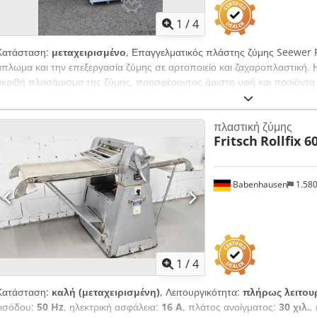
1
/
4
Κατάσταση:
μεταχειρισμένο
, Επαγγελματικός πλάστης ζύμης Seewer R
άπλωμα και την επεξεργασία ζύμης σε αρτοποιείο και ζαχαροπλαστική. 
ακριβή πλασάρισμα της ζύμης, προσφέροντας άριστη υφή και προϊόντα
αναδιπλούμενο τραπέζι εργασίας, ο πλάστης προσφέρει εξοικονόμηση χώρ
κατασκευή από ανοξείδωτο ατσάλι εγγυάται υψηλά πρότυπα υγιεινής, με
πλαστική ζύμης
συντήρηση. Η ταχύτητα εργασίας περίπου 60 cm/s επιτρέπει γρήγορη κ
Fritsch
Rollfix 6
τη μηχανή κατάλληλη για εντατική επαγγελματική χρήση. Τεχνικά χαρα
Τύπος μηχανήματος: Πλάστης ζύμης Credpjy Nb Dpofx Akwef Ύψος:
2300 mm Επιφάνεια εργασίας: Αναδιπλούμενο τραπέζι Υλικό: Ανοξείδωτ
Babenhausen
1.58
1
/
4
Κατάσταση:
καλή (μεταχειρισμένη)
, Λειτουργικότητα:
πλήρως λειτου
εισόδου:
50 Hz
, ηλεκτρική ασφάλεια:
16 A
, πλάτος ανοίγματος:
30 χιλ.
,