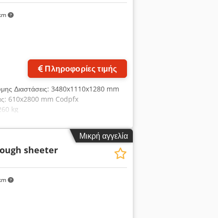
km
Πληροφορίες τιμής
ύμης Διαστάσεις: 3480x1110x1280 mm
οράς: 610x2800 mm Codpfx
260 kg
Μικρή αγγελία
ough sheeter
km