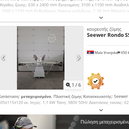
Μέγεθος ζώνης: 630 x 2400 mm Εκτεταμένη: 3100 x 1100 mm Αναδιπλ
x 1060 x 1100 mm Ρυθμιζόμενο διάκενο κυλίνδρου: 1-38 mm Μέγιστη ι
Akouug S Towsrf Ηλεκτρική ισχύς: 0,75 kW - 380 V Βάρος: 260 kg
κουρευτής ζύμης
Seewer Rondo
S
Mala Vranjska
650 
1
/
6
Κατάσταση:
μεταχειρισμένο
, Πλαστική ζύμης Κατασκευαστής: Seewer
305x115x120 εκ. Ισχύς: 1,1 kW Τάση: 380V 50Hz Διαστάσεις ταινίας: 
Πώληση μεταχειρισμέν