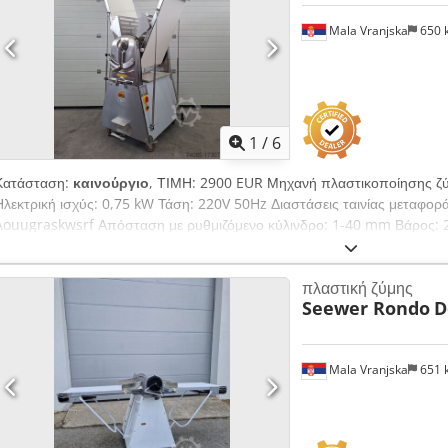
Mala Vranjska
650 
1
/
6
Κατάσταση:
καινούργιο
, ΤΙΜΗ: 2900 EUR Μηχανή πλαστικοποίησης ζ
Ηλεκτρική ισχύς: 0,75 kW Τάση: 220V 50Hz Διαστάσεις ταινίας μεταφ
Aouugraskwsrf Απόσταση με ρυθμιζόμενο κύλινδρο: 1-40 mm Βάρος: 
πλαστική ζύμης
Seewer Rondo
D
Mala Vranjska
651 