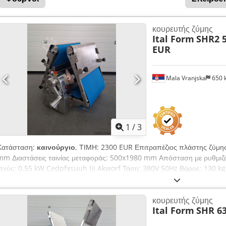
κουρευτής ζύμης
Ital Form
SHR2 5
EUR
Mala Vranjska
650 
1
/
3
Κατάσταση:
καινούργιο
, ΤΙΜΗ: 2300 EUR Επιτραπέζιος πλάστης ζύμης
mm Διαστάσεις ταινίας μεταφοράς: 500x1980 mm Απόσταση με ρυθμιζό
ισχύς: 0,55 kW Cedpfxsuuh Iij Akworf Τάση: 380V 50Hz Βάρος: 130 kg
κουρευτής ζύμης
Ital Form
SHR 63