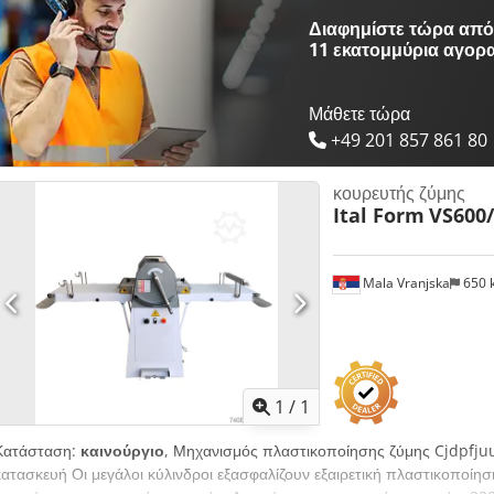
Διαφημίστε τώρα από 
11 εκατομμύρια αγορ
Μάθετε τώρα
+49 201 857 861 80
κουρευτής ζύμης
Ital Form
VS600
Mala Vranjska
650 
Ζητήστε περισσότερες
φωτογρ
1
/
1
Κατάσταση:
καινούργιο
, Μηχανισμός πλαστικοποίησης ζύμης Cjdpfju
κατασκευή Οι μεγάλοι κύλινδροι εξασφαλίζουν εξαιρετική πλαστικοποίησ