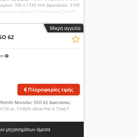
ωμένο: 760 x 1720 mm Διαστάσεις: 3100
κανότητα κύλισης: 6,5 kg/χρόνο Codpfx
Μικρή αγγελία
SO 62
km
Πληροφορίες τιμής
 Rondo Μοντέλο: SSO 62 Διαστάσεις:
62x130 εκ. Cedpfx Aksw Nw A Tewjrf
ων μηχανημάτων άμεσα