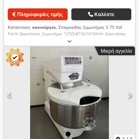
Πληροφορίες τιμής
Καλέστε
Κατάσταση:
καινούργιο
, Σπειροειδής ζυμωτήρας S 75 Ital
Form Διαστάσεις ζυμωτήρα: 1250x810x1410mm Διαστάσεις
κάδου: 750x440mm Χωρητικότητα ζύμης: 120kg
Χωρητικότητα αλεύρου: 75kg Ισχύς ζυμωτήρα: 9kW Ισχύς
Μικρή αγγελία
κάδου: 1,2kW Τάση: 380V / 50Hz Ταχύτητα ζυμωτήρα: 123-
245 rpm Ταχύτητα κάδου: 20 rpm Καθαρό βάρος: 376kg
Dedpfxsx U Eigj Aqisck