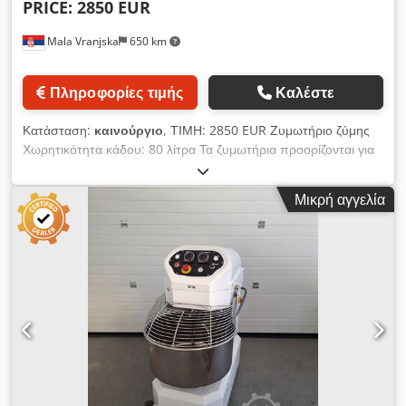
PRICE: 2850 EUR
Mala Vranjska
650 km
Πληροφορίες τιμής
Καλέστε
Κατάσταση:
καινούργιο
, ΤΙΜΗ: 2850 EUR Ζυμωτήριο ζύμης
Χωρητικότητα κάδου: 80 λίτρα Τα ζυμωτήρια προορίζονται για
επαγγελματική χρήση στη βιομηχανία αρτοποιίας και εστίασης.
Χρησιμοποιούνται κυρίως για την προετοιμασία ζύμης, αλλά
Μικρή αγγελία
μπορούν να χρησιμοποιηθούν και για την προετοιμασία άλλων
προϊόντων, αντικαθιστώντας τη χειρωνακτική εργασία με ένα
μηχανικό σύστημα. Με αυτόν τον τρόπο είναι δυνατή η
συνεχής παραγωγή μεγαλύτερων ποσοτήτων ζύμης.
Αποτελούνται από κάδο για τα υλικά και εργαλείο ανάμιξης
(σπιράλ). Dsdpfouu Evwsx Aqisck Χαρακτηριστικά:
Χωρητικότητα αλεύρου: 30 kg Χωρητικότητα ζύμης: 50 kg
Χωρητικότητα κάδου: 80 λίτρα Ταχύτητα ανάμιξης: 125/250
σ.α.λ. Ταχύτητα κάδου: 12,5/25 σ.α.λ. Τάση: 380V 50Hz Ισχύς:
3,5kW Διαστάσεις μηχανήματος: 950x590x1100 mm Βάρος:
290 kg