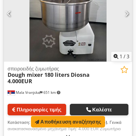
1
/
3
σπειροειδής ζυμωτήρας
Dough mixer 180 liters
Diosna
4.000EUR
Mala Vranjska
651 km
Πληροφορίες τιμής
Καλέστε
Αποθήκευση αναζήτησης
Κατάσταση:
σχεδόν καινούργιο (μεταχειρισμένο)
, Γενικά
ανακατασκευασμένο μηχάνημα Τιμή: 4.000 EUR Ζυμωτήριο
Dcsdpfx Aex N Egboqiek Κατασκευαστής: Diosna Με