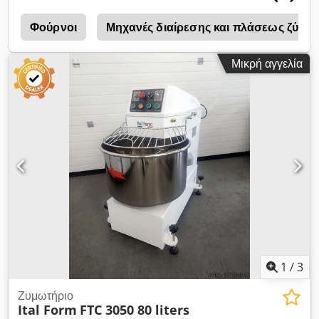
παραγωγή μεγαλύτερων ποσοτήτων ζύμης Αποτελούνται από
ένα μπολ για τα συστατικά και ένα εργαλείο ανάμιξης (σπείρα)
ς
Φούρνοι
Μηχανές διαίρεσης και πλάσεως ζύμης
Προδιαγραφές του ηλεκτρικού μίξερ ζύμης Χωρητικότητα
αλεύρου: 16 kg Dcodpfx Aouu Ef Ssqiek Χωρητικότητα μπολ:
Μικρή αγγελία
40 λίτρα Ταχύτητα ανάμειξης: 150/200 r/min Ταχύτητα μπολ:
15/20 r/min Τάση: 220V/380V 50Hz Ηλεκτρική ισχύς: 3 kW
Μέγεθος μηχανήματος: 800x480x1000 mm
1
/
3
Ζυμωτήριο
Ital Form
FTC 3050 80 liters