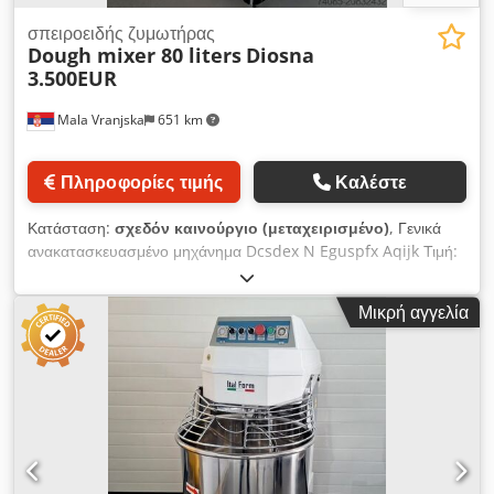
σπειροειδής ζυμωτήρας
Dough mixer 80 liters
Diosna
3.500EUR
Mala Vranjska
651 km
Πληροφορίες τιμής
Καλέστε
Κατάσταση:
σχεδόν καινούργιο (μεταχειρισμένο)
, Γενικά
ανακατασκευασμένο μηχάνημα Dcsdex N Eguspfx Aqijk Τιμή:
3.500 EUR Ζυμωτήριο Κατασκευαστής: Diosna Με πτερύγιο
ανάδευσης Κάδος από ανοξείδωτο χάλυβα Χωρητικότητα: 80
Μικρή αγγελία
λίτρα Διαστάσεις: 75x70x100 εκ Ηλεκτρική ισχύς: 2,5 kW Τάση:
380V 50Hz