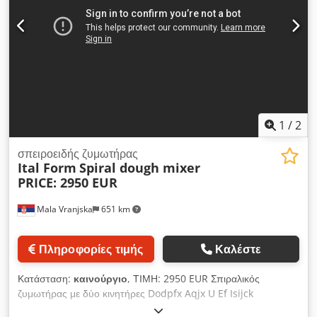
δοχείο για τα συστατικά και εργαλείο ανάμειξης (σπιράλ).
Διαθέτουν ψηφιακό πίνακα ελέγχου με οθόνη, δύο
ανεξάρτητους ηλεκτροκινητήρες με δύο ταχύτητες και αντίθετες
κατευθύνσεις που κινούν το δοχείο και το σπιράλ, καθώς και
ενσωματωμένο χρονοδιακόπτη. Τεχνικά χαρακτηριστικά σπιράλ
ζυμωτηρίου μονοφασικό Χωρητικότητα κάδου: 60 λίτρα
Ηλεκτρική Ισχύς: 3kW Djdjx U Efbepfx Aqisck Διαστάσεις
μηχανήματος: 840x480x1000mm
1
/
2
σπειροειδής ζυμωτήρας
Ital Form
Spiral dough mixer
PRICE: 2950 EUR
Mala Vranjska
651 km
Πληροφορίες τιμής
Καλέστε
Κατάσταση:
καινούργιο
, ΤΙΜΗ: 2950 EUR Σπιραλικός
ζυμωτήρας με δύο κινητήρες Dodpfx Aqjx U Ef Isijck
Χωρητικότητα κάδου: 80 λίτρα Οι σπιραλικοί ζυμωτήρες