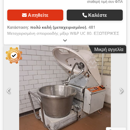
σταθερή τιμή συν ΦΠΑ
Αιτηθείτε
Καλέστε
Κατάσταση:
πολύ καλή (μεταχειρισμένο)
, 481
Μεταχειρισμένη σπειροειδής μίξερ W&P UC 80. ΕΞΩΤΕΡΙΚΈΣ
ΔΙΑΣΤΆΣΕΙΣ (σε cm): - πλάτος: 107 Dcodpfszqvxusx Aqisk -
μήκος: 170 - ύψος: 130 (με το άνοιγμα 175) ΤΕΧΝΙΚΆ
Μικρή αγγελία
ΧΑΡΑΚΤΗΡΙΣΤΙΚΆ: - χωρητικότητα: 80 kg αλευριού / 120 kg
ζύμης - τροφοδοσία: 400V 50Hz ΕΞΟΠΛΙΣΜΌΣ: - 3
αφαιρούμενα δοχεία Η αναφερόμενη τιμή είναι καθαρή τιμή.
Διαθέσιμες, με επιπλέον χρέωση, οι ακόλουθες επιλογές:
μεταφορά της συσκευής. ΜΙΛΆΜΕ ΑΓΓΛΙΚΆ, ΓΕΡΜΑΝΙΚΆ,
ΓΑΛΛΙΚΆ, ΡΩΣΙΚΆ ΚΑΙ ΟΥΚΡΑΪΝΙΚΆ.