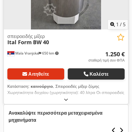
1
/
5
σπειροειδής μίξερ
Ital Form
BW 40
1.250 €
Mala Vranjska
650 km
σταθερή τιμή συν ΦΠΑ
Αιτηθείτε
Καλέστε
Κατάσταση:
καινούργιο
, Σπειροειδές μίξερ ζύμης
Χωρητικότητα δοχείου (χωρητικότητα): 40 λίτρα Οι σπειροειδείς
αναμικτήρες προορίζονται για επαγγελματική χρήση στον τομέα
της αρτοποιίας και της εστίασης Χρησιμοποιούνται για την
παρασκευή πρωτογενούς ζύμης, αλλά μπορούν επίσης να
Ανακαλύψτε περισσότερα μεταχειρισμένα
χρησιμοποιηθούν για την παρασκευή άλλων τύπων
μηχανήματα
προϊόντων, αντικαθιστώντας τη χειρωνακτική εργασία με ένα
μηχανικό σύστημα Με τον τρόπο αυτό, είναι δυνατή η συνεχής