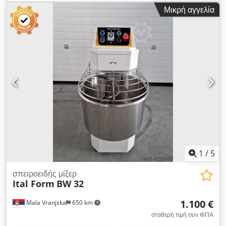
αναμικτήρες προορίζονται για επαγγελματική χρήση στον τομέα
Μικρή αγγελία
της αρτοποιίας και της εστίασης Χρησιμοποιούνται για την
παρασκευή πρωτογενούς ζύμης, αλλά μπορούν επίσης να
χρησιμοποιηθούν για την παρασκευή άλλων τύπων
προϊόντων, αντικαθιστώντας τη χειρωνακτική εργασία με ένα
μηχανικό σύστημα Με τον τρόπο αυτό, είναι δυνατή η συνεχής
παραγωγή μεγαλύτερων ποσοτήτων ζύμης Αποτελούνται από
ένα μπολ για τα συστατικά και ένα εργαλείο ανάμιξης (σπείρα)
Προδιαγραφές του ηλεκτρικού μίξερ ζύμης Χωρητικότητα
αλεύρου: 8 kg Χωρητικότητα μπολ: 20 λίτρα Ταχύτητα
ανάμειξης: 150/200 r/min Ταχύτητα μπολ: 12/20 r/min Τάση:
220V/380V 50Hz Ηλεκτρική ισχύς: 1,5 kW Μέγεθος
μηχανήματος: 730x390x900 mm
1
/
5
σπειροειδής μίξερ
Ital Form
BW 32
1.100 €
Mala Vranjska
650 km
σταθερή τιμή συν ΦΠΑ