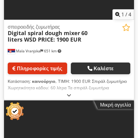
1
/
4
σπειροειδής ζυμωτήρας
Digital spiral dough mixer
60
liters WSD PRICE: 1900 EUR
Mala Vranjska
651 km
Πληροφορίες τιμής
Καλέστε
Κατάσταση:
καινούργιο
, ΤΙΜΗ: 1900 EUR Σπιράλ ζυμωτήριο
Χωρητικότητα κάδου: 60 λίτρα Τα σπιράλ ζυμωτήρια
προορίζονται για επαγγελματική χρήση στον τομέα της
αρτοποιίας και της εστίασης. Χρησιμοποιούνται για την
Μικρή αγγελία
παρασκευή βασικής ζύμης, αλλά μπορούν επίσης να
χρησιμοποιηθούν για την παρασκευή άλλων προϊόντων,
αντικαθιστώντας τη χειρωνακτική εργασία με ένα μηχανικό
σύστημα. Με αυτόν τον τρόπο είναι δυνατή η συνεχής
παραγωγή μεγαλύτερων ποσοτήτων ζύμης. Αποτελούνται από