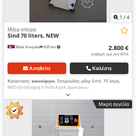
1
/
4
Μίξερ σπείρα
Sind
70 liters, NEW
2.800 €
Mala Vranjska
650 km
σταθερή τιμή συν ΦΠΑ
Αιτηθείτε
Καλέστε
Κατάσταση:
καινούργιο
, Σπειροειδής μίξερ Sind, 70 λίτρα,
ΝΕΟ Dcodpogvg E Rofx Aqisk Διαστάσεις:
1050x550x1150mm Ηλεκτρική ισχύς: 1,5/2,5kW
Μικρή αγγελία