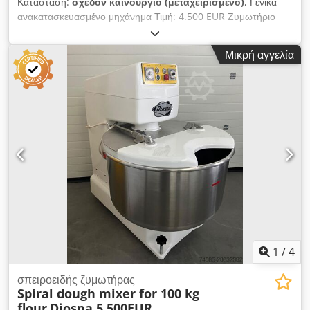
Κατάσταση:
σχεδόν καινούργιο (μεταχειρισμένο)
, Γενικά
ανακατασκευασμένο μηχάνημα Τιμή: 4.500 EUR Ζυμωτήριο
ζύμης Με αναδευτήρα τύπου κουπί Kemper Η μηχανή διαθέτει
2 ταχύτητες Λεκάνη και αναμικτήρας από ανοξείδωτο ατσάλι
Μικρή αγγελία
Dsdex N Efdjpfx Aqisck Κινητή μονάδα με ρόδες Αυτόματος
χρονοδιακόπτης Χωρητικότητα: 50 κιλά αλεύρι Τάση: 400V /
50Hz
1
/
4
σπειροειδής ζυμωτήρας
Spiral dough mixer for 100 kg
flour
Diosna 5.500EUR