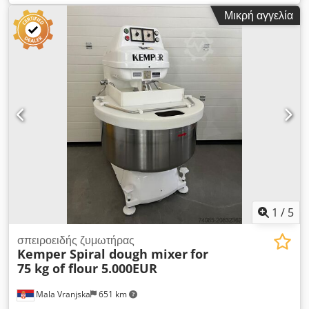
προορίζονται για επαγγελματική χρήση στον τομέα της
Μικρή αγγελία
αρτοποιίας και της εστίασης Χρησιμοποιούνται για την
παρασκευή βασικής ζύμης, αλλά μπορούν επίσης να
χρησιμοποιηθούν και για άλλους τύπους προϊόντων,
αντικαθιστώντας τη χειροκίνητη εργασία με ένα μηχανικό
σύστημα Με αυτόν τον τρόπο, είναι δυνατή η συνεχής
παραγωγή μεγαλύτερων ποσοτήτων ζύμης Αποτελούνται από
δοχείο για τα υλικά και σπιραλική εργαλειομηχανή (εργαλείο
ανάμιξης) Διαστάσεις: 980x580x1120mm Χωρητικότητα μπολ:
80 λίτρα Ηλεκτρική ισχύς: 4,5kW Τάση: 380V 50Hz Ταχύτητα
ανάμιξης: 110/220 στροφές/λεπτό Μέγιστη ικανότητα
ζυμώματος: 28kg Βάρος: 190kg
1
/
5
σπειροειδής ζυμωτήρας
Kemper Spiral dough mixer
for
75 kg of flour 5.000EUR
Mala Vranjska
651 km