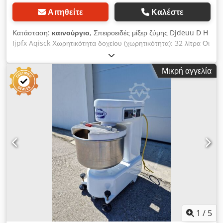
Αιτηθείτε
Καλέστε
Κατάσταση:
καινούργιο
, Σπειροειδές μίξερ ζύμης Djdeuu D H
Ijpfx Aqisck Χωρητικότητα δοχείου (χωρητικότητα): 32 λίτρα Οι
σπειροειδείς αναμικτήρες προορίζονται για επαγγελματική
χρήση στον τομέα της αρτοποιίας και της εστίασης
Μικρή αγγελία
Χρησιμοποιούνται για την παρασκευή πρωτογενούς ζύμης,
αλλά μπορούν επίσης να χρησιμοποιηθούν για την παρασκευή
άλλων τύπων προϊόντων, αντικαθιστώντας τη χειρωνακτική
εργασία με ένα μηχανικό σύστημα Με τον τρόπο αυτό, είναι
δυνατή η συνεχής παραγωγή μεγαλύτερων ποσοτήτων ζύμης
Αποτελούνται από ένα μπολ για τα συστατικά και ένα εργαλείο
ανάμιξης (σπείρα) Προδιαγραφές του ηλεκτρικού μίξερ ζύμης
Χωρητικότητα αλεύρου: 12,5 kg Χωρητικότητα μπολ: 32 λίτρα
Ταχύτητα ανάμειξης: 150/200 στροφές/λεπτό Ταχύτητα μπολ:
12/20 r/min Τάση: 220V/380V 50Hz Ηλεκτρική ισχύς: 1,5 kW
Μέγεθος μηχανήματος: 750x435x900 mm
1
/
5