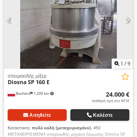
1
/
9
σπειροειδής μίξερ
Diosna
SP 160 E
24.000 €
Bachórz
1.200 km
σταθερή τιμή συν ΦΠΑ
Αιτηθείτε
Καλέστε
Κατάσταση:
πολύ καλή (μεταχειρισμένο)
, 492
ΜΕΤΑΧΕΙΡΙΣΜΕΝΗ σπειροειδής μηχανή ζύμωσης Diosna SP