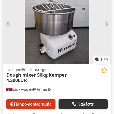
1
/
3
σπειροειδής ζυμωτήρας
Dough mixer 50kg
Kemper
4.500EUR
Mala Vranjska
651 km
Πληροφορίες τιμής
Καλέστε