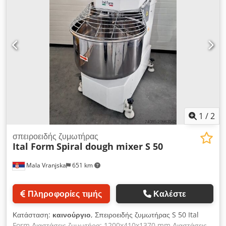
1
/
2
σπειροειδής ζυμωτήρας
Ital Form
Spiral dough mixer S 50
Mala Vranjska
651 km
Πληροφορίες τιμής
Καλέστε
Κατάσταση:
καινούργιο
, Σπειροειδής ζυμωτήρας S 50 Ital
Form Διαστάσεις ζυμωτήρα: 1200x410x1370 mm Διαστάσεις