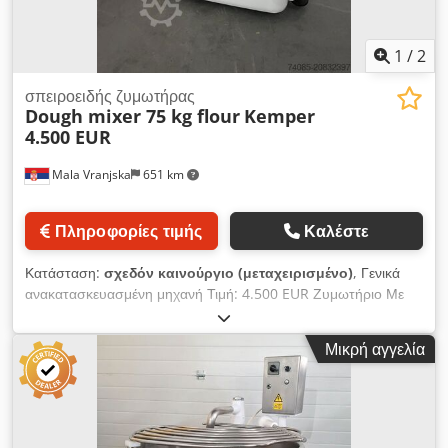
1
/
2
σπειροειδής ζυμωτήρας
Dough mixer 75 kg flour
Kemper
4.500 EUR
Mala Vranjska
651 km
Πληροφορίες τιμής
Καλέστε
Κατάσταση:
σχεδόν καινούργιο (μεταχειρισμένο)
, Γενικά
ανακατασκευασμένη μηχανή Τιμή: 4.500 EUR Ζυμωτήριο Με
φτερωτή Kemper Η μηχανή διαθέτει 2 ταχύτητες Κάδος και
αναδευτήρας από ανοξείδωτο ατσάλι Djdpex N Efqefx Aqieck
Μικρή αγγελία
Κινητή μονάδα με ρόδες Αυτόματος χρονοδιακόπτης
Χωρητικότητα: 180 λίτρα / 120 κιλά ζύμη ή 75 κιλά αλεύρι