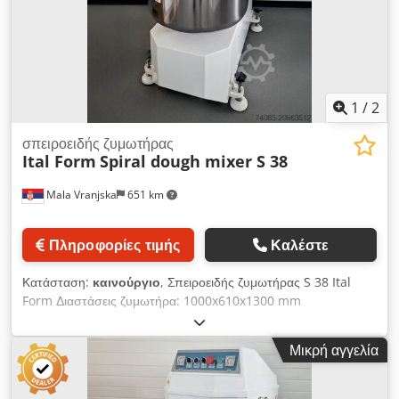
1
/
2
σπειροειδής ζυμωτήρας
Ital Form
Spiral dough mixer S 38
Mala Vranjska
651 km
Πληροφορίες τιμής
Καλέστε
Κατάσταση:
καινούργιο
, Σπειροειδής ζυμωτήρας S 38 Ital
Form Διαστάσεις ζυμωτήρα: 1000x610x1300 mm
Χωρητικότητα ζύμης: 60 kg Χωρητικότητα αλευριού: 38 kg
Ισχύς ζυμωτήρα: 3,75 kW Ισχύς κάδου: 0,4 kW Τάση: 200 /
Μικρή αγγελία
440 V / 50 Hz / 3N/PE Καθαρό βάρος: 295 kg Dsdpfx Aqsx U
Eg Esijck