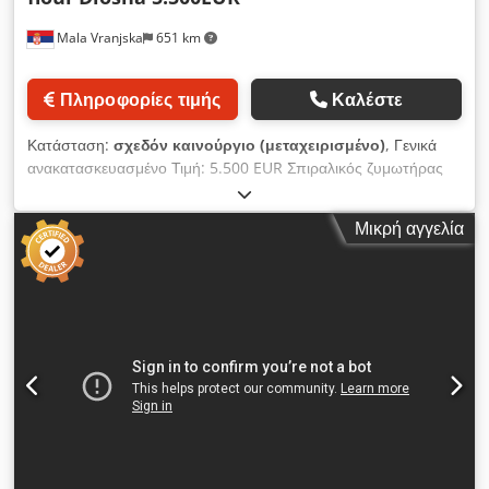
Mala Vranjska
651 km
Πληροφορίες τιμής
Καλέστε
Κατάσταση:
σχεδόν καινούργιο (μεταχειρισμένο)
, Γενικά
ανακατασκευασμένο Τιμή: 5.500 EUR Σπιραλικός ζυμωτήρας
Χωρητικότητα: 100 κιλά αλεύρι 160/180 κιλά ζύμη Diosna
Όγκος κάδου: 260 λίτρα Ηλεκτρική ισχύς: 380V / 50Hz / 3N/PE
Μικρή αγγελία
Δύο χρονοδιακόπτες Δύο ταχύτητες Δυνατότητα αντίστροφης
κίνησης Dsdjx N Ed Tjpfx Aqiock Ημικάλυμμα με διακόπτη
ασφαλείας Τροχοί με φρένα