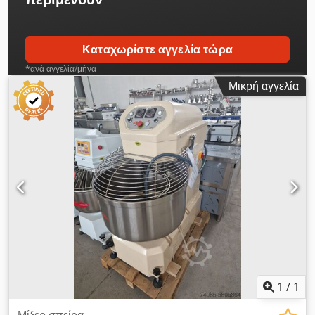
Καταχωρίστε αγγελία τώρα
*ανά αγγελία/μήνα
Μικρή αγγελία
1
/
1
Μίξερ σπείρα