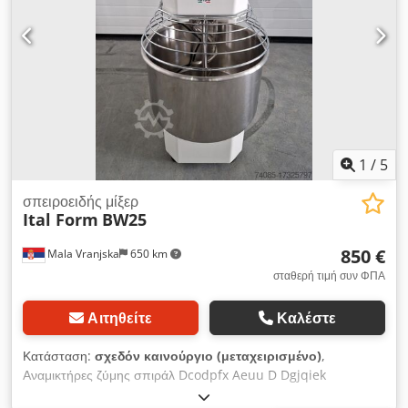
1
/
5
σπειροειδής μίξερ
Ital Form
BW25
850 €
Mala Vranjska
650 km
σταθερή τιμή συν ΦΠΑ
Αιτηθείτε
Καλέστε
Κατάσταση:
σχεδόν καινούργιο (μεταχειρισμένο)
,
Αναμικτήρες ζύμης σπιράλ Dcodpfx Aeuu D Dgjqiek
Χωρητικότητα δοχείου (χωρητικότητα): 20 λίτρα Οι σπειροειδείς