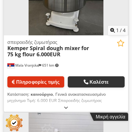
1
/
4
σπειροειδής ζυμωτήρας
Kemper Spiral dough mixer
for
75 kg flour 6.000EUR
Mala Vranjska
651 km
Πληροφορίες τιμής
Καλέστε
Κατάσταση:
καινούργιο
, Γενικά ανακατασκευασμένο
μηχάνημα Τιμή: 6.000 EUR Σπειροειδής ζυμωτήρας
Χωρητικότητα: 75 κιλά αλεύρι Kemper Dcodpfx Asx N
Edteqiok Ικανότητα ζύμης: 120 κιλά Κάδος από ανοξείδωτο
Μικρή αγγελία
χάλυβα Τάση: 380V / 50Hz / 3 N/PE