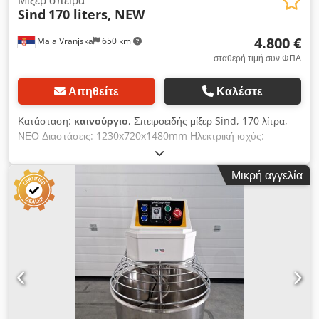
Sind
170 liters, NEW
4.800 €
Mala Vranjska
650 km
σταθερή τιμή συν ΦΠΑ
Αιτηθείτε
Καλέστε
Κατάσταση:
καινούργιο
, Σπειροειδής μίξερ Sind, 170 λίτρα,
ΝΕΟ Διαστάσεις: 1230x720x1480mm Ηλεκτρική ισχύς:
3,5/5,5kW Dcsdpfxjgvg Hke Aqiek
Μικρή αγγελία