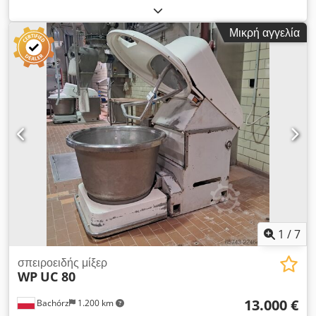
160 E. Μηχανή ζύμωσης με εκφόρτωση της ζύμης από το
κάτω μέρος. ΕΞΩΤΕΡΙΚΕΣ ΔΙΑΣΤΑΣΕΙΣ (σε cm): - πλάτος: 100
Μικρή αγγελία
- μήκος: 190 - ύψος: 205 Djdpfx Aqezrn Eioiock ΤΕΧΝΙΚΑ
ΧΑΡΑΚΤΗΡΙΣΤΙΚΑ: - χωρητικότητα δοχείου: 260 λίτρα / 100
κιλά αλεύρι / 160 κιλά ζύμη - ισχύς: 20 kW - τάση τροφοδοσίας:
3×400 V / 50 Hz - βάρος: 1700 kg Η αναφερόμενη τιμή είναι
καθαρή τιμή. Διαθέσιμες επιπλέον χρεώσιμες επιλογές:
μεταφορά της συσκευής. ΜΙΛΑΜΕ ΑΓΓΛΙΚΑ, ΓΕΡΜΑΝΙΚΑ,
ΓΑΛΛΙΚΑ, ΡΩΣΙΚΑ ΚΑΙ ΟΥΚΡΑΪΝΙΚΑ.
1
/
7
σπειροειδής μίξερ
WP
UC 80
13.000 €
Bachórz
1.200 km