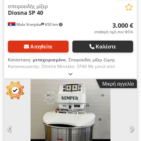
σπειροειδής μίξερ
Diosna
SP 40
3.000 €
Mala Vranjska
650 km
σταθερή τιμή συν ΦΠΑ
Αιτηθείτε
Καλέστε
Κατάσταση:
μεταχειρισμένο
, Σπειροειδές μίξερ ζύμης
Κατασκευαστής: Diosna Μοντέλο: SP40 Με μπολ από
ανοξείδωτο ατσάλι και σπείρα Διαστάσεις: 570x900x1180mm
Όγκος: 70 λίτρα Χωρητικότητα: έως 40 kg ζύμης
Μικρή αγγελία
Dedouubdwepfx Aqieck 2 ταχύτητες Χρονοδιακόπτης