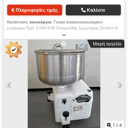
Πληροφορίες τιμής
Καλέστε
Κατάσταση:
καινούργιο
, Γενικά ανακατασκευασμένο
μηχάνημα Τιμή: 5.000 EUR Σπειροειδής ζυμωτήρας Dcedsx N
Edmopfx Aqijk Χωρητικότητα: 75 κιλά αλεύρι Kemper
Χωρητικότητα ζύμης: 120 κιλά Κάδος από ανοξείδωτο ατσάλι
Μικρή αγγελία
Τάση: 380V / 50Hz / 3 N/PE
1
/
4