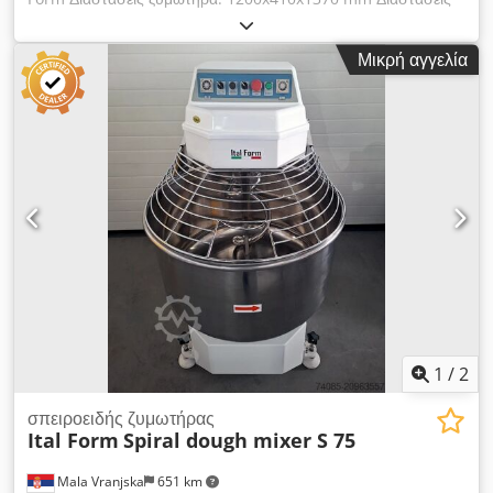
κάδου: 670x400 mm Χωρητικότητα ζύμης: 80 kg
Χωρητικότητα αλεύρου: 50 kg Ισχύς ζυμωτήρα: 7,5 kW Ισχύς
Μικρή αγγελία
κάδου: 1,0 kW Τάση: 380V / 50Hz Ταχύτητα ζυμωτήρα: 123-
245 στροφές/λεπτό Dcjdpfex U Eh Aex Aqijk Ταχύτητα κάδου:
20 στροφές/λεπτό Καθαρό βάρος: 376 kg
1
/
2
σπειροειδής ζυμωτήρας
Ital Form
Spiral dough mixer S 75
Mala Vranjska
651 km