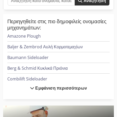
Αναζήτηση
Περιηγηθείτε στις πιο δημοφιλείς ονομασίες
μηχανημάτων:
Amazone Plough
Baljer & Zembrod Αυλή Κορμοτεμαχίων
Baumann Sideloader
Berg & Schmid Κυκλικά Πριόνια
Combilift Sideloader
Εμφάνιση περισσότερων
Cvs Ferrari Reachstacker
Dücker Mulcher
Heidenreich & Harbeck Μηχανήματα Διάτρησης Βαθιάς Οπής