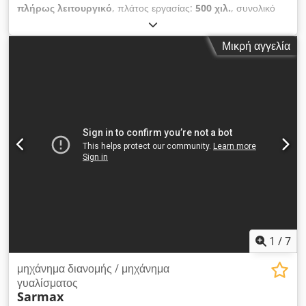
πλήρως λειτουργικό
, πλάτος εργασίας:
500 χιλ.
, συνολικό
πλάτος:
1.100 χιλ.
, συνολικό μήκος:
2.250 χιλ.
, συνολικό
ύψος:
1.400 χιλ.
, Υδρόψυκτο LED-UV στεγνωτήριο σε
Μικρή αγγελία
λειτουργία, η μηχανή διαθέτει σύστημα ελέγχου όπου η
ταχύτητα μπορεί να ρυθμιστεί. Διαθέτει δύο ισχυρές
υδρόψυκτες LED λάμπες για άμεση ξήρανση της επιφάνειας.
Dcodpjy Exz Rjfx Ab Usk
1
/
7
μηχάνημα διανομής / μηχάνημα
γυαλίσματος
Sarmax