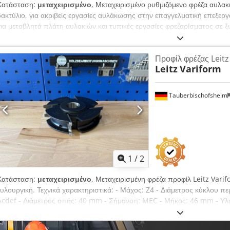
Κατάσταση:
μεταχειρισμένο
, Μεταχειρισμένο ρυθμιζόμενο φρέζα αυλα
δακτύλιο, για ακριβείς εργασίες αυλάκωσης στην επαγγελματική επεξεργα
για μεταβλητά πλάτη αυλακιών και τυπικές εργασίες φρεζαρίσματος σε ξυ
Λάμα: WP Z4 V4 - Διάμετρος κύκλου κοπής (ø): 160 mm - Διάμετρος οπ
Σήμανση: MAN - Μήκος: 12,5-24 mm - Υλικό: Χάλυβας
Προφίλ φρέζας Leitz
Leitz
Variform
Tauberbischofsheim
1
/
2
Κατάσταση:
μεταχειρισμένο
, Μεταχειρισμένη φρέζα προφίλ Leitz Varif
ξυλουργική. Τεχνικά χαρακτηριστικά: - Μάχος: Z4 - Διάμετρος κύκλου π
Acdef - Διάμετρος οπής: 40 mm - Σήμανση: MEC - Μήκος: 46 mm - Υλι