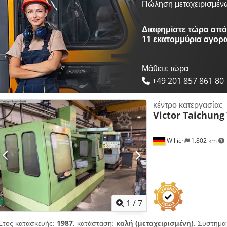
Πώληση μεταχειρισμέν
Διαφημίστε τώρα από 
11 εκατομμύρια αγορ
Μάθετε τώρα
+49 201 857 861 80
κέντρο κατεργασίας
Victor Taichung
Willich
1.802 km
1
/
7
Έτος κατασκευής:
1987
, κατάσταση:
καλή (μεταχειρισμένη)
, Σύστημα