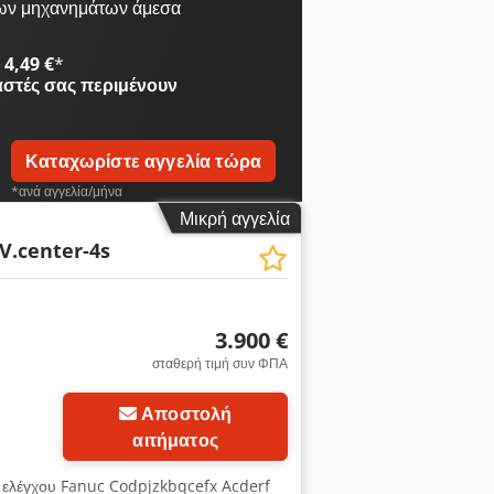
ων μηχανημάτων άμεσα
4,49 €
*
αστές
σας περιμένουν
Καταχωρίστε αγγελία τώρα
*ανά αγγελία/μήνα
Μικρή αγγελία
V.center-4s
3.900 €
σταθερή τιμή συν ΦΠΑ
Αποστολή
αιτήματος
 ελέγχου Fanuc Codpjzkbqcefx Acderf