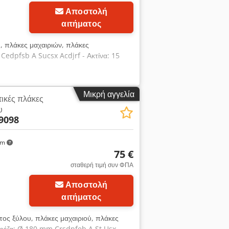
Αποστολή
αιτήματος
υ, πλάκες μαχαιριών, πλάκες
Cedpfsb A Sucsx Acdjrf - Ακτίνα: 15
Μικρή αγγελία
τικές πλάκες
υ
9098
km
75 €
σταθερή τιμή συν ΦΠΑ
Αποστολή
αιτήματος
τος ξύλου, πλάκες μαχαιριού, πλάκες
φρέζα: Ø 180 mm Crsdpfeb A St Usx