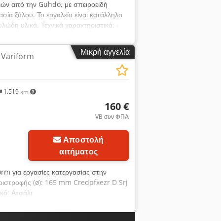
κιών από την Guhdo, με σπειροειδή
σία ξύλου. Το εργαλείο είναι κατάλληλο
λώδη υλικά. Τεχνικά χαρακτηριστικά: -
ής: 30 mm Crodpfozr Iq Ssx Acdsf -
Μικρή αγγελία
 Variform
1.519 km
160 €
VB συν ΦΠΑ
Ζητήστε περισσότερες
Αποστολή
φωτογραφίες
αιτήματος
orm για εργασίες κατεργασίας στην
εριστροφής (ø): 165 mm Credpfxezr D Srj
κό: Ατσάλι