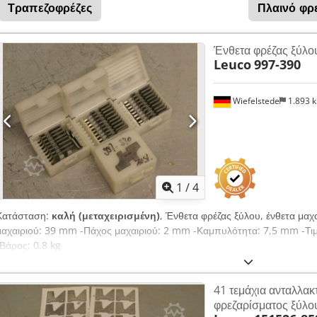
Τραπεζοφρέζες
Πλαινό φρ
Ένθετα φρέζας ξύλου
Leuco
997-390
Wiefelstede
1.893 
1
/
4
Κατάσταση:
καλή (μεταχειρισμένη)
, Ένθετα φρέζας ξύλου, ένθετα μα
μαχαιριού: 39 mm -Πάχος μαχαιριού: 2 mm -Καμπυλότητα: 7,5 mm -Τι
-Βάρος: 0,8 kg
41 τεμάχια ανταλλακ
φρεζαρίσματος ξύλο