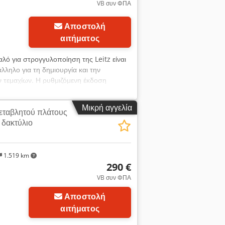
VB συν ΦΠΑ
Αποστολή
αιτήματος
αλό για στρογγυλοποίηση της Leitz είναι
λληλο για τη δημιουργία και την
 τεμαχίων. Η ρυθμιζόμενη έκδοση
ρμογής. Csdezr I Tmspfx Acdsrf Τεχνικά
mm - Διάμετρος οπής: 40 mm - Σήμανση:
Μικρή αγγελία
εταβλητού πλάτους
δακτύλιο
1.519 km
290 €
VB συν ΦΠΑ
Ζητήστε περισσότερες
Αποστολή
φωτογραφίες
αιτήματος