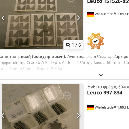
Leuco
151526-85
Wiefelstede
1.893 
1
/
6
Κατάσταση:
καλή (μεταχειρισμένη)
, Αναστρέψιμες πλάκες φρεζαρίσμα
μορφοποίησης Crodsb A St Tepfx Acdof - Πλάτος πλάκας: 60 mm - Πάχ
mm - Τιμή: πλήρης - Βάρος: 2,3 kg
Ένθετα φρέζας ξύλου
Leuco
997-834
Wiefelstede
1.893 