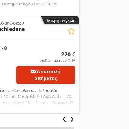
ι Σύστημα ελέγχου Fanuc 10 m
Μικρή αγγελία
 αυλακώσεων
schiedene
km
220 €
σταθερή τιμή συν ΦΠΑ
Αποστολή
αιτήματος
έζα, φρέζα αυλακιών, ξυλοφρέζα -
 x 12 mm Credpfsb D I Axjx Acdsf - 7x:
- 5x: φρέζα Ø 10 x 20 mm - 4x: φρέζα Ø
623 - Ποσότητα: 34 τεμάχια - Πώληση: