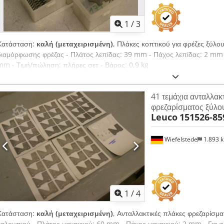
1
/
3
Κατάσταση:
καλή (μεταχειρισμένη)
, Πλάκες κοπτικού για φρέζες ξύλο
διαμόρφωσης φρέζας - Πλάτος λεπίδας: 39 mm - Πάχος λεπίδας: 2 mm 
mm - Τιμή/πώληση: πλήρες σετ - Βάρος: 0,9 kg
41 τεμάχια ανταλλακ
φρεζαρίσματος ξύλο
Leuco
151526-85
Wiefelstede
1.893 
1
/
4
Κατάσταση:
καλή (μεταχειρισμένη)
, Ανταλλακτικές πλάκες φρεζαρίσμα
καλουπιού - Πλάτος μαχαιριού: 60 mm - Πάχος μαχαιριού: 2 mm - Για 