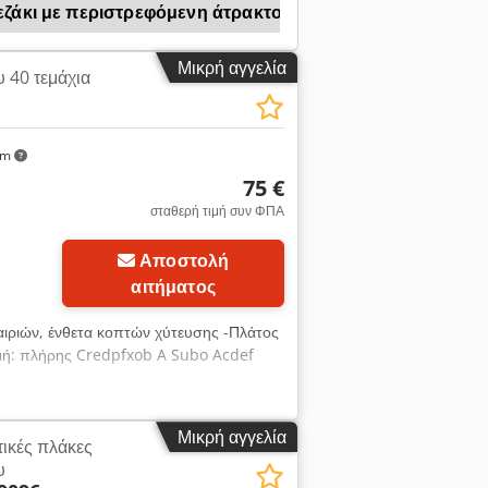
εζάκι με περιστρεφόμενη άτρακτο
Μικρή αγγελία
 40 τεμάχια
km
75 €
σταθερή τιμή συν ΦΠΑ
Αποστολή
αιτήματος
χαιριών, ένθετα κοπτών χύτευσης -Πλάτος
μή: πλήρης Credpfxob A Subo Acdef
Μικρή αγγελία
τικές πλάκες
υ