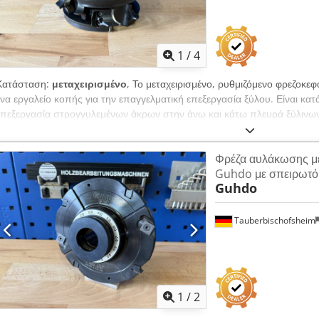
1
/
4
Κατάσταση:
μεταχειρισμένο
, Το μεταχειρισμένο, ρυθμιζόμενο φρεζοκεφ
ένα εργαλείο κοπής για την επαγγελματική επεξεργασία ξύλου. Είναι κατά
επεξεργασία στρογγυλεμένων άκρων στην άνω και κάτω πλευρά ξύλινων
υποστηρίζει ευέλικτες εργασίες φρεζαρίσματος σε διάφορους τομείς εφα
χαρακτηριστικά: - Μαχαίρια: Z4 - Διάμετρος κύκλου κοπής (ø): 155,5 
Φρέζα αυλάκωσης μ
MEC - Μήκος: 2 x 35 mm - Υλικό: Χάλυβας, αλουμίνιο
Guhdo με σπειρωτό 
Guhdo
Tauberbischofsheim
1
/
2