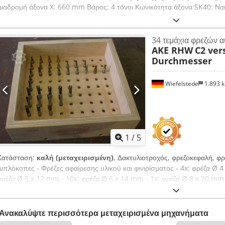
Διαδρομή άξονα X: 660 mm Βάρος: 4 τόνοι Κωνικότητα άξονα SK40: Να
34 τεμάχια φρεζών
AKE RHW
C2 ver
Durchmesser
Wiefelstede
1.893 
1
/
5
Κατάσταση:
καλή (μεταχειρισμένη)
, Δακτυλιοτροχός, φρεζοκεφαλή, φρ
Διπλόκοπες - Φρέζες αφαίρεσης υλικού και φινιρίσματος - 4x: φρέζα Ø 4
φρέζα Ø 5 x 12 mm - 10x: φρέζα Ø 6 x 14 mm - 1x: φρέζα Ø 8 x 20 mm 
11 x 22 mm - 3x: φρέζα Ø 12 x 22 mm - Στέλεχος: Ø 10 mm - Τύπος: M
μόνο συνολικά - Βάρος: 3,6 kg
Ανακαλύψτε περισσότερα μεταχειρισμένα μηχανήματα