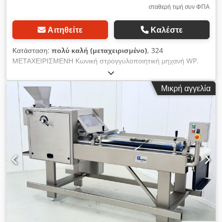
σταθερή τιμή συν ΦΠΑ
Αιτηθείτε
Καλέστε
Κατάσταση:
πολύ καλή (μεταχειρισμένο)
, 324
ΜΕΤΑΧΕΙΡΙΣΜΕΝΗ Κωνική στρογγυλοποιητική μηχανή WP.
Dcsdpfoyrdpxsx Ah Eok ΕΞΩΤΕΡΙΚΕΣ ΔΙΑΣΤΑΣΕΙΣ (σε εκ.): -
ύψος: 150, - πλάτος: 110, - μήκος: 120. Διαθέσιμες επιλογές με
Μικρή αγγελία
χρέωση: μεταφορά. Η αναγραφόμενη τιμή είναι καθαρή.
ΜΙΛΑΜΕ ΑΓΓΛΙΚΑ, ΓΕΡΜΑΝΙΚΑ, ΓΑΛΛΙΚΑ, ΡΩΣΙΚΑ,
ΟΥΚΡΑΝΙΚΑ. Στην προσφορά μας θα βρείτε φούρνους
αρτοποιίας, φούρνους καροτσιών, φούρνους ταψιών,
ζαχαροπλαστικής, φούρνους καταστημάτων, αρτοποιητικές
μηχανές, γραμμές για ψωμί, γραμμές για ψωμάκια, γραμμές για
κέικ, γραμμές για κρουασάν, μηχανές για μπαγκέτες,
ζυμωτήρια, μίξερ, μηχανές ανοίγματος ζύμης, πλάστες για
κρουασάν. Δείτε όλες τις αγγελίες μας.