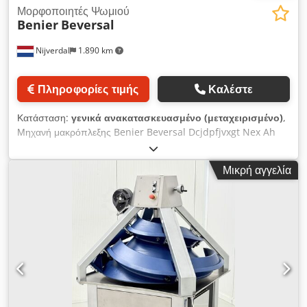
Μορφοποιητές Ψωμιού
Benier
Beversal
Nijverdal
1.890 km
Πληροφορίες τιμής
Καλέστε
Κατάσταση:
γενικά ανακατασκευασμένο (μεταχειρισμένο)
,
Μηχανή μακρόπλεξης Benier Beversal Dcjdpfjvxgt Nex Ah
Esk εύρος βάρους 50-1200 γραμμάρια μέγιστο 1600 St H
Μικρή αγγελία