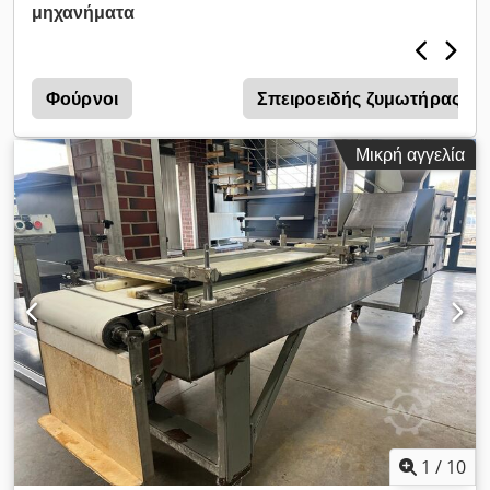
Esck - H: 148. Η μονάδα είναι έτοιμη για προβολή στην
μηχανήματα
αποθήκη μας (36-068 Bachórz, Πολωνία). Διαθέσιμες
πληρωτέες επιλογές: ανακαίνιση / μεταφορά / εγκατάσταση /
θέση σε λειτουργία. Η αναφερόμενη τιμή είναι καθαρή. ΜΙΛΆΜΕ
ΑΓΓΛΙΚΆ, ΓΕΡΜΑΝΙΚΆ, ΓΑΛΛΙΚΆ, ΡΩΣΙΚΆ, ΟΥΚΡΑΝΙΚΆ.
Φούρνοι
Σπειροειδής ζυμωτήρας
Έχουμε πολλούς φούρνους αρτοποιίας στις αποθήκες μας:
φούρνους ραφιού, περιστροφικούς φούρνους, φούρνους
Μικρή αγγελία
αερίου, φούρνους πετρελαίου, ηλεκτρικούς φούρνους,
διαφόρων εταιρειών. Προσφέρουμε επίσης μηχανήματα,
εξοπλισμό αρτοποιίας, γραμμές κυλίνδρων, γραμμές ψωμιού.
Αν θέλετε να δείτε την πλήρη τρέχουσα γκάμα μας, μεταβείτε
στο προφίλ μας Bakeres.
1
/
10