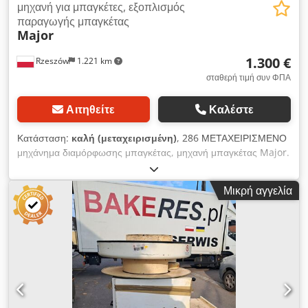
μηχανή για μπαγκέτες, εξοπλισμός
παραγωγής μπαγκέτας
Major
1.300 €
Rzeszów
1.221 km
σταθερή τιμή συν ΦΠΑ
Αιτηθείτε
Καλέστε
Κατάσταση:
καλή (μεταχειρισμένη)
, 286 ΜΕΤΑΧΕΙΡΙΣΜΕΝΟ
μηχάνημα διαμόρφωσης μπαγκέτας, μηχανή μπαγκέτας Major.
Η συσκευή είναι σε λειτουργική κατάσταση. ΤΕΧΝΙΚΑ
ΧΑΡΑΚΤΗΡΙΣΤΙΚΑ: - ωφέλιμο πλάτος: 60 εκ. Η αναγραφόμενη
Μικρή αγγελία
τιμή είναι καθαρή τιμή. ΜΙΛΑΜΕ ΑΓΓΛΙΚΑ, ΓΕΡΜΑΝΙΚΑ,
ΓΑΛΛΙΚΑ, ΡΩΣΙΚΑ, ΟΥΚΡΑΝΙΚΑ. Στη γκάμα μας θα βρείτε
φούρνους αρτοποιίας, φούρνους καροτσιών, πολυόροφους
φούρνους, ζαχαροπλαστικής, φούρνους καταστημάτων,
αρτομηχανές, γραμμές ψωμιού, γραμμές ψωμάκι, γραμμές
ζαχαροπλαστικής, γραμμές κρουασάν, μηχανές μπαγκέτας,
ζυμωτήρια, μίξερ, μηχανές ανοίγματος ζύμης, μηχανές για
κρουασάν. Dcsdeyghhzepfx Ah Ejk Δείτε όλες τις αγγελίες μας.