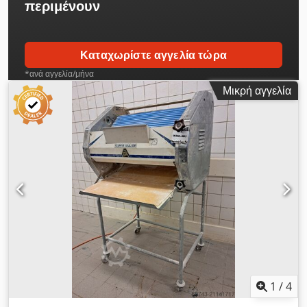
περιμένουν
Καταχωρίστε αγγελία τώρα
*ανά αγγελία/μήνα
Μικρή αγγελία
1
/
4