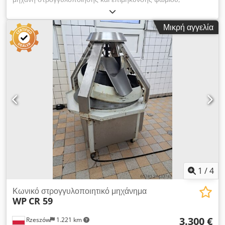
ταινιοστρογγυλοποιητής ψωμιού, επιμηκυντής ζύμης.
ΕΞΩΤΕΡΙΚΕΣ ΔΙΑΣΤΑΣΕΙΣ (σε εκ.): - ύψος: 195, - πλάτος: 95,
Μικρή αγγελία
- μήκος: 350. ΔΙΑΣΤΑΣΕΙΣ ΤΑΙΝΙΑΣ Νο 1: - πλάτος: 20, -
μήκος: 274. ΔΙΑΣΤΑΣΕΙΣ ΤΑΙΝΙΑΣ Νο 2: - πλάτος: 28, - μήκος:
165. ΔΙΑΣΤΑΣΕΙΣ ΤΑΙΝΙΑΣ Νο 3: - πλάτος: 57,5, - μήκος: 174.
Dedpfx Ahsyuvice Eeck Η συσκευή είναι διαθέσιμη για
επιθεώρηση στην αποθήκη μας (36-068 Bachórz, Πολωνία).
Διαθέσιμες επί πληρωμή επιλογές: μεταφορά. Η αναγραφόμενη
τιμή είναι καθαρή. ΜΙΛΑΜΕ ΑΓΓΛΙΚΑ, ΓΕΡΜΑΝΙΚΑ, ΓΑΛΛΙΚΑ,
ΡΩΣΙΚΑ, ΟΥΚΡΑΝΙΚΑ.
1
/
4
Κωνικό στρογγυλοποιητικό μηχάνημα
WP
CR 59
3.300 €
Rzeszów
1.221 km