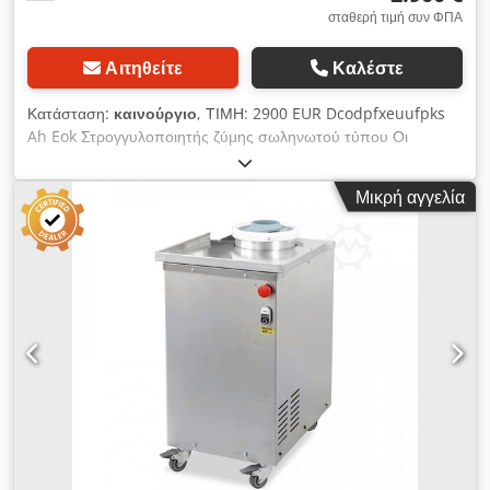
σταθερή τιμή συν ΦΠΑ
Αιτηθείτε
Καλέστε
Κατάσταση:
καινούργιο
, ΤΙΜΗ: 2900 EUR Dcodpfxeuufpks
Ah Eok Στρογγυλοποιητής ζύμης σωληνωτού τύπου Οι
στρογγυλοποιητές ζύμης χρησιμοποιούνται για το σχηματισμό
της ζύμης Χρησιμοποιούνται σε αρτοποιεία και ζαχαροπλαστεία
Μικρή αγγελία
Διαστάσεις: 350x550x800mm Ηλεκτρική ισχύς: 0,6kW Βάρος
μερίδας: 30-600 γραμμάρια Βάρος μηχανήματος: 65 kg