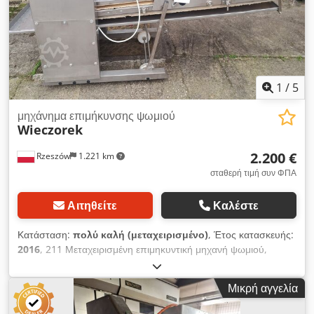
κεφαλής μακρυλεπιδωτή και της πλάκας πίεσης Πλάκα πίεσης
με μοτίβο σε σχήμα V και πλευρικούς οδηγούς ρυθμιζόμενους
ανεξάρτητα Εύρος βάρους 50-1200 γραμμάρια Απόδοση μέγ.
2200 τεμάχια/ώρα Μήκος ζύμης τουλάχιστον 130mm έως
μέγιστο 450mm Έτος κατασκευής 2009
1
/
5
μηχάνημα επιμήκυνσης ψωμιού
Wieczorek
2.200 €
Rzeszów
1.221 km
σταθερή τιμή συν ΦΠΑ
Αιτηθείτε
Καλέστε
Κατάσταση:
πολύ καλή (μεταχειρισμένο)
, Έτος κατασκευής:
2016
, 211 Μεταχειρισμένη επιμηκυντική μηχανή ψωμιού,
μηχάνημα για μπαγκέτες, μηχανή παραγωγής μπαγκέτας.
Dcsdpexr Nq Hsfx Ah Eok Η αναγραφόμενη τιμή είναι καθαρή.
Μικρή αγγελία
Μιλάμε αγγλικά, γερμανικά, γαλλικά, ρωσικά και ουκρανικά.