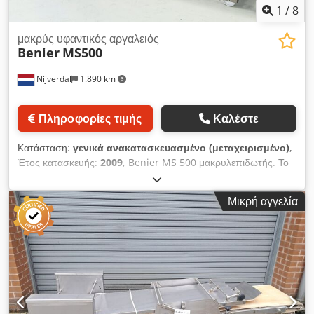
1
/
8
μακρύς υφαντικός αργαλειός
Benier
MS500
Nijverdal
1.890 km
Πληροφορίες τιμής
Καλέστε
Κατάσταση:
γενικά ανακατασκευασμένο (μεταχειρισμένο)
,
Έτος κατασκευής:
2009
, Benier MS 500 μακρυλεπιδωτής. Το
σύστημα MS500 έχει σχεδιαστεί ειδικά για ζύμες που απαιτούν
εξαέρωση για να επιτευχθεί λεπτόπορη ψίχα. Για το σκοπό
Μικρή αγγελία
αυτό, χρησιμοποιείται η μοναδική αρχή κυλίνδρων Benier. Η
λωρίδα ζύμης παραμένει σε κεντρική θέση, συρρικνώνεται
ελάχιστα και είναι ελαστική όταν εξέρχεται από τον κύλινδρο.
Ένα ελατήριο ελέγχει το τεφλονίνο πιεστικό ρολό, μειώνοντας
το πάχος της ραφής και εξασφαλίζοντας μια ομαλή,
ευθυγραμμισμένη μετάβαση. Χοάνη τροφοδοσίας με επικάλυψη
τεφλόν για κεντράρισμα των τεμαχίων ζύμης Dcsdpfx Aszfld
Nsh Eek Δικτυωτό τύλιγμα από ανοξείδωτο χάλυβα μεταξύ της