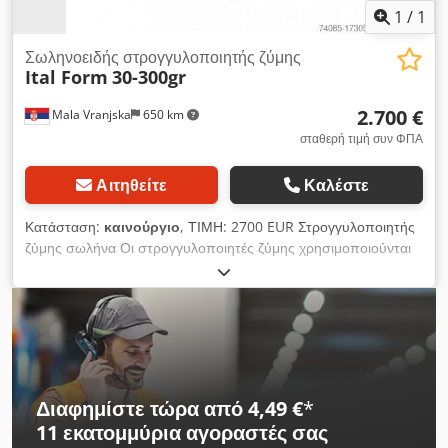
1
/
1
Σωληνοειδής στρογγυλοποιητής ζύμης
Ital Form
30-300gr
2.700 €
Mala Vranjska
650 km
σταθερή τιμή συν ΦΠΑ
Αιτηθείτε
Καλέστε
Κατάσταση:
καινούργιο
, ΤΙΜΗ: 2700 EUR Στρογγυλοποιητής
ζύμης σωλήνα Οι στρογγυλοποιητές ζύμης χρησιμοποιούνται
για το σχηματισμό της ζύμης Dcsdpfsuufd Iex Ah Eok
Χρησιμοποιούνται στη βιομηχανία αρτοποιίας και
ζαχαροπλαστικής Διαστάσεις: 350x550x800mm Ηλεκτρική
ισχύς: 0,6kW Βάρος μερίδας: 30-300 γραμμάρια Βάρος
μηχανής: 62 kg
Διαφημίστε τώρα από 4,49 €
*
11 εκατομμύρια αγοραστές
σας