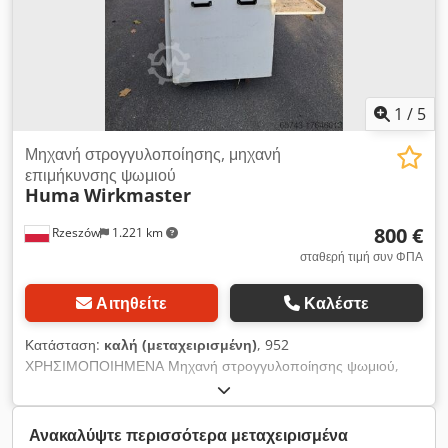
1
/
5
Μηχανή στρογγυλοποίησης, μηχανή
επιμήκυνσης ψωμιού
Huma
Wirkmaster
800 €
Rzeszów
1.221 km
σταθερή τιμή συν ΦΠΑ
Αιτηθείτε
Καλέστε
Κατάσταση:
καλή (μεταχειρισμένη)
, 952
ΧΡΗΣΙΜΟΠΟΙΗΜΕΝΑ Μηχανή στρογγυλοποίησης ψωμιού,
μηχανή επιμήκυνσης ψωμιού, μηχανή μπαγκέτας, μηχανή
στρογγυλοποίησης και επιμήκυνσης. ΕΞΩΤΕΡΙΚΕΣ
ΔΙΑΣΤΑΣΕΙΣ (σε εκ.): - L: 102, - W: 133, Dsdpfou Iuq Ssx Ah
Ανακαλύψτε περισσότερα μεταχειρισμένα