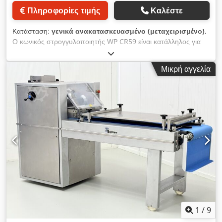
Έξοδος ζύμης: σε ύψος 100 εκ. Ισχύς μοτέρ: 0,75 kW
Πληροφορίες τιμής
Καλέστε
Σύνδεση: 400V, 3Ph, 50Hz Ασφάλεια: Βύσμα 16A-CEE Καθαρό
βάρος: περίπου 450 kg
Κατάσταση:
γενικά ανακατασκευασμένο (μεταχειρισμένο)
,
Ο κωνικός στρογγυλοποιητής WP CR59 είναι κατάλληλος για
την επεξεργασία όλων των ειδών ζύμης, όπως ζύμες σίτου,
μεικτές ζύμες σίτου, μεικτές ζύμες σίκαλης και ζύμες με
Μικρή αγγελία
κόκκους. Τα κομμάτια ζύμης εισάγονται στο κυλινδρικό μέρος
του μηχανήματος με ρυθμιζόμενη λεκάνη, και μέσω της
περιστροφής του κώνου προωθούνται προς τα πάνω και
στρογγυλοποιούνται με ειδικά διαμορφωμένες λεκάνες. Η
επικάλυψη τεφλόν στη λεκάνη και τον κώνο αποτρέπει το
κόλλημα της ζύμης και ελαχιστοποιεί τη δημιουργία ψίχουλων.
Εύρος βάρους: 400–1800 γρ. Απόδοση: έως 5000 τεμ./ώρα
Θερμός και ψυχρός αερόφυση Κώνος (κωνικός και κυλινδρικός
από χυτοσίδηρο), επικαλυμμένος με τεφλόν Λεκάνες από
χυτοαλουμίνιο, με τεφλόν εσωτερικά και εξωτερικά Κώνος με
κεφαλική στήριξη Πλαίσιο από ανοξείδωτο ατσάλι,
επινικελωμένο Επένδυση από ανοξείδωτο ατσάλι, ματ
Υποπλαίσιο από ατσάλι, επινικελωμένο, με 4 ρόδες με πείρους
ασφάλισης Με πίνακα χειρισμού Dcedpozh H Izjfx Ah Esk
1
/
9