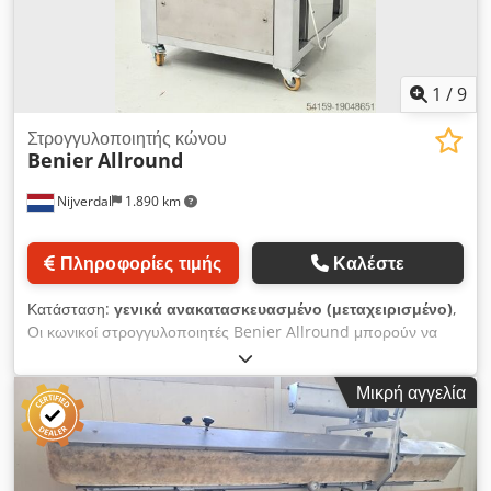
1
/
9
Στρογγυλοποιητής κώνου
Benier
Allround
Nijverdal
1.890 km
Πληροφορίες τιμής
Καλέστε
Κατάσταση:
γενικά ανακατασκευασμένο (μεταχειρισμένο)
,
Οι κωνικοί στρογγυλοποιητές Benier Allround μπορούν να
χρησιμοποιηθούν για ένα ευρύ φάσμα βαρών και υφών ζύμης.
Ο σχεδιασμός εγγυάται ομαλή λειτουργία με αποτέλεσμα μια
Μικρή αγγελία
στρογγυλή μπάλα ζύμης Εύρος βάρους 100-1200 g
ρυθμιζόμενα μπολ Χωρητικότητα 4500 τεμ./ώρα 2x φυσητήρες
αέρα Η ελαφριά κατασκευή εξασφαλίζει λιγότερη φθορά
Λωρίδες και κώνοι με βελτιωμένη πολλαπλή επίστρωση Teflon