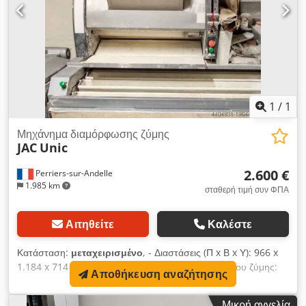
προσαρμοσμένη στις απαιτήσεις του προϊόντος, Κατασκευή
από ανοξείδωτο χάλυβα, Δυνατότητα συνεργασίας με ρομπότ
φόρτωσης λαμαρινών, Μεταβλητή απόδοση, Αυτόματη
διαδικασία παραγωγής, Επαναλαμβανόμενη ποιότητα
προϊόντος, Βάρος: 35 - 90 g, Απόδοση: μέγ. 4.500 τεμ./ώρα.
1
/
1
Μηχάνημα διαμόρφωσης ζύμης
JAC
Unic
2.600 €
Perriers-sur-Andelle
1.985 km
σταθερή τιμή συν ΦΠΑ
Αιτηθείτε
Καλέστε
Κατάσταση:
μεταχειρισμένο
, - Διαστάσεις (Π x Β x Υ): 966 x
1.184 x 714 mm - Ελάχιστο / μέγιστο βάρος τεμαχίου ζύμης:
Αποθήκευση αναζήτησης
50 g έως 1.200 g - Μέγιστη απόδοση: 1.200 τεμάχια/ώρα -
Ισχύς κινητήρα: 0,75 kW Dcsdjw Dt Txspfx Ah Eek - Συνολικό
Μικρή αγγελία