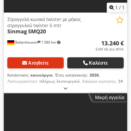
κορυφαία μηχανήματα αρτοποιίας σε stock!
1
/
1
Στρογγυλό κωνικό twister με μήκος
στρογγυλού twister 6 mtr
Sinmag
SMQ20
13.240 €
Babenhausen
1.580 km
EXW VB συν ΦΠΑ
Αιτηθείτε
Καλέστε
Κατάσταση:
καινούργιο
, Έτος κατασκευής:
2026
,
Λειτουργικότητα:
πλήρως λειτουργικό
, διάρκεια εγγύησης:
24
μήνες
, συνολικό πλάτος:
1.050 χιλ.
, συνολικό μήκος:
1.050
χιλ.
, συνολικό ύψος:
1.600 χιλ.
, κενό βάρος:
450 κιλ
, Νέα
Μικρή αγγελία
μηχανή με 24 μήνες εγγύηση Μοντέλο από ανοξείδωτο ατσάλι
Χαρακτηριστικά: + Άριστη σχέση τιμής-απόδοσης + Ισχυρός
στρογγυλοποιητής-κωνικός κατασκευασμένος από ανοξείδωτο
ατσάλι + Με πίνακα ελέγχου και αυτόματο διανομέα αλευριού +
Κατάλληλο για μεσαίου μεγέθους ζυμάρια (περίπου 300 - 1.100
γρ.) + Ιδανικό για ζύμες σίτου με ΤΑ έως περίπου 170 (ανάλογα