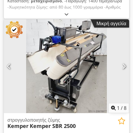
Κατάσταση:
μεταχειρισμένο
, -Παραγωγή: 1400 τεμάχια/ώρα
-Χωρητικότητα ζύμης: από 80 έως 1000 γραμμάρια -Αριθμός
σειράς: FH01025007 Dcedpfx Ajzmt I Sjh Ejk -Λειτουργία με το
δεξί χέρι -Ισχύς: 0,55 kW -Τάση: 400 V
Μικρή αγγελία
1
/
8
στρογγυλοποιητής ζύμης
Kemper
Kemper SBR 2500