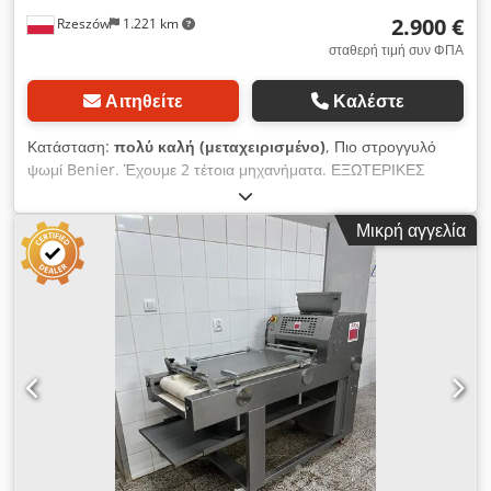
2.900 €
Rzeszów
1.221 km
σταθερή τιμή συν ΦΠΑ
Αιτηθείτε
Καλέστε
Κατάσταση:
πολύ καλή (μεταχειρισμένο)
, Πιο στρογγυλό
ψωμί Benier. Έχουμε 2 τέτοια μηχανήματα. ΕΞΩΤΕΡΙΚΕΣ
ΔΙΑΣΤΑΣΕΙΣ (σε cm): - πλάτος 140 - μήκος 100 - ύψος 190
ΤΕΧΝΙΚΑ ΣΤΟΙΧΕΙΑ: - ρυθμιζόμενες υδρορροές, - εύρος
Μικρή αγγελία
βάρους στρογγυλοποίησης: 50-1500 g. Συσκευές διαθέσιμες
για προβολή στην αποθήκη μας (36-068 Bachórz, Πολωνία).
Διαθέσιμες επιλογές επί πληρωμή: μεταφορά / εγκατάσταση /
θέση σε λειτουργία της συσκευής. Η τιμή που δίνεται είναι η
καθαρή τιμή. ΜΙΛΑΜΕ ΑΓΓΛΙΚΑ, ΓΕΡΜΑΝΙΚΑ, ΓΑΛΛΙΚΑ,
ΡΩΣΙΚΑ, ΟΥΚΡΑΝΙΚΑ. Η προσφορά μας περιλαμβάνει
φούρνους αρτοποιίας, φούρνους τρόλεϊ, φούρνους ραφιών,
φούρνους ζαχαροπλαστικής, φούρνους καταστημάτων,
μηχανές αρτοποιίας, σειρές ψωμιού, σειρές ρολού, σειρές κέικ,
σειρές κρουασάν, μηχανές μπαγκέτας, μηχανές ζύμωσης,
μίξερ, μηχανές ζαχαροπλαστικής και μηχανές κρουασάν. Δείτε