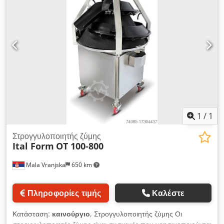
1
/
1
Στρογγυλοποιητής ζύμης
Ital Form
OT 100-800
Mala Vranjska
650 km
Πληροφορίες τιμής
Καλέστε
Κατάσταση:
καινούργιο
, Στρογγυλοποιητής ζύμης Οι