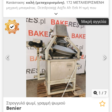
Κατάσταση:
καλή (μεταχειρισμένη)
, 172 ΜΕΤΑΧΕΙΡΙΣΜΕΝΗ
μηχανή μπαγκέτας. Dcedpoxqg Aqjfx Ah Eek Η τιμή που
αναφέρεται είναι καθαρή. ΜΙΛΑΜΕ ΑΓΓΛΙΚΑ, ΓΕΡΜΑΝΙΚΑ,
ΓΑΛΛΙΚΑ, ΡΩΣΙΚΑ, ΟΥΚΡΑΝΙΚΑ. Στην προσφορά μας θα βρείτε
Μικρή αγγελία
φούρνους αρτοποιίας, φούρνους ραφιού, φούρνους ταψιού,
ζαχαροπλαστικής, φούρνους καταστήματος, μηχανήματα
αρτοποιίας, γραμμές ψωμιού, γραμμές ψωμάκια, γραμμές
ζύμης, γραμμές κρουασάν, μηχανές μπαγκέτας, ζυμωτήρια,
μίξερ, πλάστες, μηχανές κρουασάν. Δείτε όλες τις αγγελίες μας.
1
/
7
Στρογγυλό ψωμί, γραμμή ψωμιού
Benier