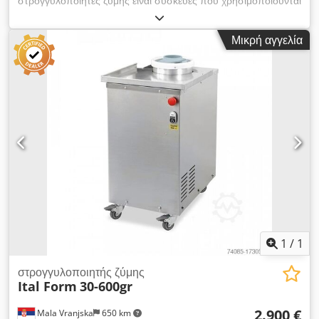
στρογγυλοποιητές ζύμης είναι συσκευές που χρησιμοποιούνται
για να διαμορφώνουν τη ζύμη Χρησιμοποιούνται στη
βιομηχανία αρτοποιίας και ζαχαροπλαστικής Μπορούν να είναι
Μικρή αγγελία
ταινιωτοί και σπειροειδείς Ο σπειροειδής στρογγυλοποιητής
χρησιμοποιεί σπείρα για να διαμορφώσει τη ζύμη Το μηχάνημα
διαμορφώνει τη ζύμη χάρη στον κώνο αλουμινίου και τα μανίκια
αλουμινίου γύρω από τα οποία περιστρέφεται σπειροειδώς Η
ζύμη που βγαίνει από το διαμέρισμα ζύμης πέφτει στο αυλάκι
εισόδου αλουμινίου Όλες οι επιφάνειες πάνω στις οποίες
κινείται η ζύμη είναι επικαλυμμένες με τεφλόν Χάρη στο
σύστημα με το αλεύρι και το προαιρετικό φύσημα ζεστού ή
κρύου αέρα στις αυλακώσεις, η ζύμη δεν κολλάει στο τύμπανο
Εύρος εργασίας: Το σύστημα είναι κατάλληλο για την
επεξεργασία του τυροπήγματος: 100 - 800 gr Dcjdpjuuc
Nzefx Ah Esk Διαστάσεις: 950 x 950 x 1520 mm Βάρος: 175
kg Ηλεκτρική ισχύς: 1,1kW
1
/
1
στρογγυλοποιητής ζύμης
Ital Form
30-600gr
2.900 €
Mala Vranjska
650 km