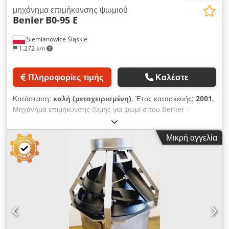
μηχάνημα επιμήκυνσης ψωμιού
Benier
B0-95 E
Siemianowice Śląskie
1.272 km
Πληροφορίες τιμής
Καλέστε
Κατάσταση:
καλή (μεταχειρισμένη)
, Έτος κατασκευής:
2001
,
Μηχάνημα επιμήκυνσης ζύμης για ψωμί σίτου Benier -
μοντέλο B0-95 E - έτος κατασκευής 2001 Djdpfx Aozmva Reh
Eock - μήκος ταινίας επιμήκυνσης: 3 μ - πλάτος ταινίας: 500
Μικρή αγγελία
χιλ. - μηχάνημα από παραγωγή - τεχνικά σε λειτουργία -
παραλαβή από αποθήκη - τιμή κατόπιν αιτήματος