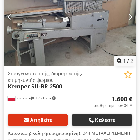
Λόγω της στεγανοποιητικής ουσίας μεταξύ του κώνου και της
τροχιάς, οι ζημιές στη ζύμη και ο θρυμματισμός, καθώς και οι
ζημιές στον κώνο, είναι λιγότερο συχνές. Το σχήμα της
κυκλικής ράγας πλεξίματος επιτρέπει απαλό κυκλικό πλέξιμο με
απαλή αφή. Dcsdpjwgmhnjfx Ah Ejk
1
/
2
Στρογγυλοποιητής, διαμορφωτής/
επιμηκυντής ψωμιού
Kemper
SU-BR 2500
1.600 €
Rzeszów
1.221 km
σταθερή τιμή συν ΦΠΑ
Αιτηθείτε
Καλέστε
Κατάσταση:
καλή (μεταχειρισμένη)
, 344 ΜΕΤΑΧΕΙΡΙΣΜΕΝΗ
μηχανή στρογγυλοποίησης και επιμήκυνσης ψωμιού,